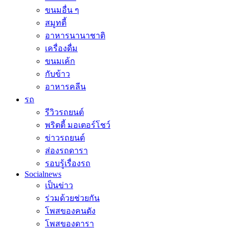
ขนมอื่น ๆ
สมูทตี้
อาหารนานาชาติ
เครื่องดื่ม
ขนมเค้ก
กับข้าว
อาหารคลีน
รถ
รีวิวรถยนต์
พริตตี้ มอเตอร์โชว์
ข่าวรถยนต์
ส่องรถดารา
รอบรู้เรื่องรถ
Socialnews
เป็นข่าว
ร่วมด้วยช่วยกัน
โพสของคนดัง
โพสของดารา