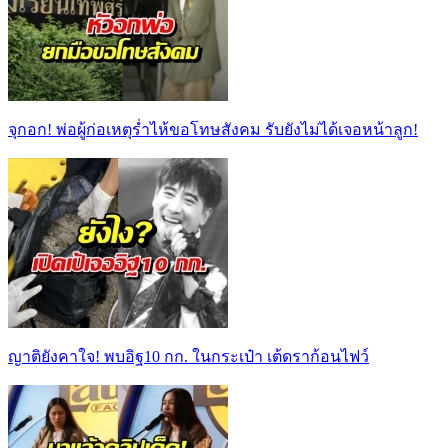
จุกอก! พ่อผู้ก่อเหตุร่ำไห้ขอโทษสังคม รับยังไม่ได้เจอหน้าลูก!
ญาติยังคาใจ! พบอิฐ10 กก. ในกระเป๋า เต้ดราก้อนไฟว์