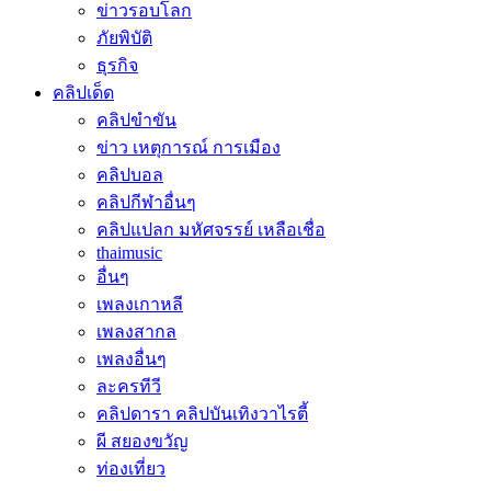
ข่าวรอบโลก
ภัยพิบัติ
ธุรกิจ
คลิปเด็ด
คลิปขำขัน
ข่าว เหตุการณ์ การเมือง
คลิปบอล
คลิปกีฬาอื่นๆ
คลิปแปลก มหัศจรรย์ เหลือเชื่อ
thaimusic
อื่นๆ
เพลงเกาหลี
เพลงสากล
เพลงอื่นๆ
ละครทีวี
คลิปดารา คลิปบันเทิงวาไรตี้
ผี สยองขวัญ
ท่องเที่ยว