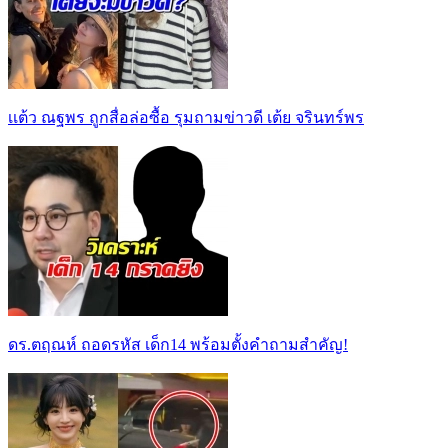
เเต้ว ณฐพร ถูกสื่อล่อซื้อ รุมถามข่าวดี เต้ย จรินทร์พร
ดร.ตฤณห์ ถอดรหัส เด็ก14 พร้อมตั้งคำถามสำคัญ!