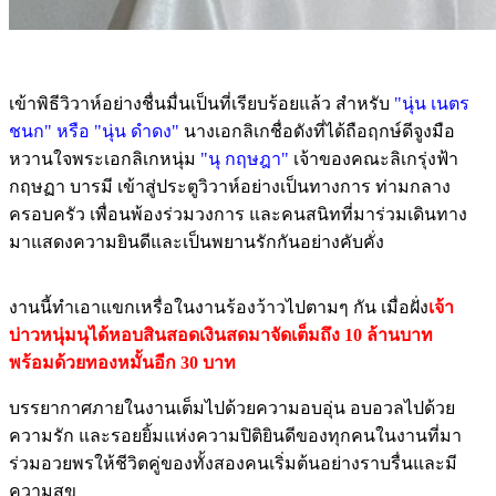
เข้าพิธีวิวาห์อย่างชื่นมื่นเป็นที่เรียบร้อยแล้ว สำหรับ
"นุ่น เนตร
ชนก" หรือ "นุ่น ดำดง"
นางเอกลิเกชื่อดังที่ได้ถือฤกษ์ดีจูงมือ
หวานใจพระเอกลิเกหนุ่ม
"นุ กฤษฎา"
เจ้าของคณะลิเกรุ่งฟ้า
กฤษฏา บารมี เข้าสู่ประตูวิวาห์อย่างเป็นทางการ ท่ามกลาง
ครอบครัว เพื่อนพ้องร่วมวงการ และคนสนิทที่มาร่วมเดินทาง
มาแสดงความยินดีและเป็นพยานรักกันอย่างคับคั่ง
งานนี้ทำเอาแขกเหรื่อในงานร้องว้าวไปตามๆ กัน เมื่อฝั่ง
เจ้า
บ่าวหนุ่มนุได้หอบสินสอดเงินสดมาจัดเต็มถึง 10 ล้านบาท
พร้อมด้วยทองหมั้นอีก 30 บาท
บรรยากาศภายในงานเต็มไปด้วยความอบอุ่น อบอวลไปด้วย
ความรัก และรอยยิ้มแห่งความปิติยินดีของทุกคนในงานที่มา
ร่วมอวยพรให้ชีวิตคู่ของทั้งสองคนเริ่มต้นอย่างราบรื่นและมี
ความสุข