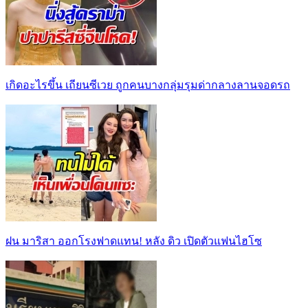
เกิดอะไรขึ้น เถียนซีเวย ถูกคนบางกลุ่มรุมด่ากลางลานจอดรถ
ฝน มาริสา ออกโรงฟาดแทน! หลัง ดิว เปิดตัวแฟนไฮโซ