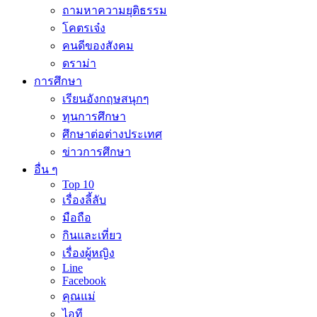
ถามหาความยุติธรรม
โคตรเจ๋ง
คนดีของสังคม
ดราม่า
การศึกษา
เรียนอังกฤษสนุกๆ
ทุนการศึกษา
ศึกษาต่อต่างประเทศ
ข่าวการศึกษา
อื่น ๆ
Top 10
เรื่องลี้ลับ
มือถือ
กินและเที่ยว
เรื่องผู้หญิง
Line
Facebook
คุณแม่
ไอที