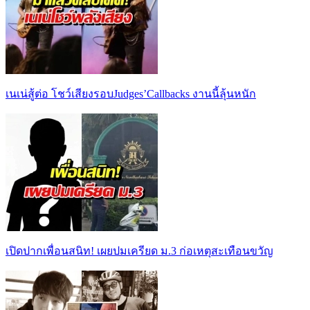
เนเน่สู้ต่อ โชว์เสียงรอบJudges’Callbacks งานนี้ลุ้นหนัก
เปิดปากเพื่อนสนิท! เผยปมเครียด ม.3 ก่อเหตุสะเทือนขวัญ