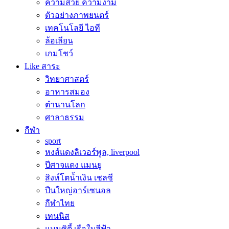
ความสวย ความงาม
ตัวอย่างภาพยนตร์
เทคโนโลยี ไอที
ล้อเลียน
เกมโชว์
Like สาระ
วิทยาศาสตร์
อาหารสมอง
ตำนานโลก
ศาลาธรรม
กีฬา
sport
หงส์แดงลิเวอร์พูล, liverpool
ปีศาจแดง แมนยู
สิงห์โตน้ำเงิน เชลซี
ปืนใหญ่อาร์เซนอล
กีฬาไทย
เทนนิส
แมนซิตี้ เรือใบสีฟ้า