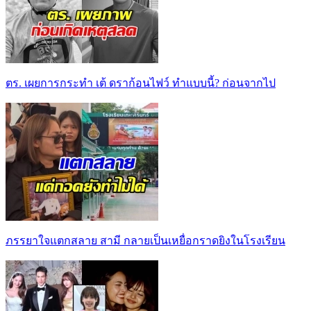
ตร. เผยการกระทำ เต้ ดราก้อนไฟว์ ทำแบบนี้? ก่อนจากไป
ภรรยาใจแตกสลาย สามี กลายเป็นเหยื่อกราดยิงในโรงเรียน