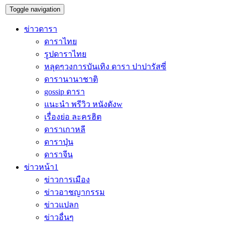
Toggle navigation
ข่าวดารา
ดาราไทย
รูปดาราไทย
หลุดๆวงการบันเทิง ดารา ปาปารัสซี่
ดารานานาชาติ
gossip ดารา
แนะนำ พรีวิว หนังดังw
เรื่องย่อ ละครฮิต
ดาราเกาหลี
ดาราปุ่น
ดาราจีน
ข่าวหน้า1
ข่าวการเมือง
ข่าวอาชญากรรม
ข่าวแปลก
ข่าวอื่นๆ