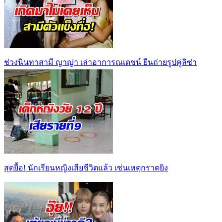
ช่วงนินทาสามี ญาญ่า เล่าอาการณเดชน์ ยืนถ่ายรูปคู่ลิซ่า
สุดยื้อ! นักเรียนหญิงเสียชีวิตแล้ว เซ่นเหตุกราดยิง