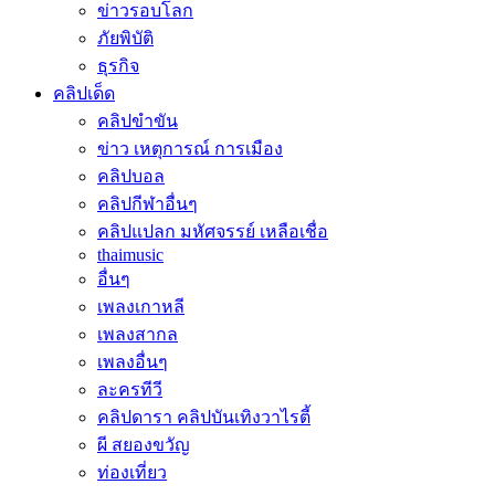
ข่าวรอบโลก
ภัยพิบัติ
ธุรกิจ
คลิปเด็ด
คลิปขำขัน
ข่าว เหตุการณ์ การเมือง
คลิปบอล
คลิปกีฬาอื่นๆ
คลิปแปลก มหัศจรรย์ เหลือเชื่อ
thaimusic
อื่นๆ
เพลงเกาหลี
เพลงสากล
เพลงอื่นๆ
ละครทีวี
คลิปดารา คลิปบันเทิงวาไรตี้
ผี สยองขวัญ
ท่องเที่ยว