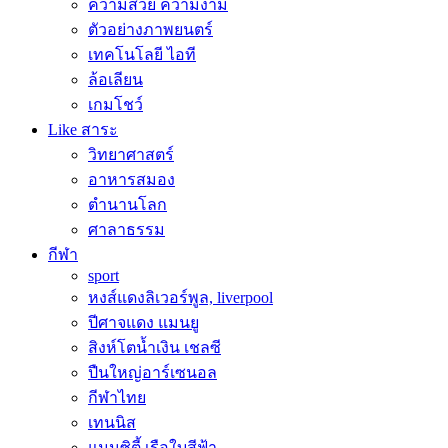
ความสวย ความงาม
ตัวอย่างภาพยนตร์
เทคโนโลยี ไอที
ล้อเลียน
เกมโชว์
Like สาระ
วิทยาศาสตร์
อาหารสมอง
ตำนานโลก
ศาลาธรรม
กีฬา
sport
หงส์แดงลิเวอร์พูล, liverpool
ปีศาจแดง แมนยู
สิงห์โตน้ำเงิน เชลซี
ปืนใหญ่อาร์เซนอล
กีฬาไทย
เทนนิส
แมนซิตี้ เรือใบสีฟ้า