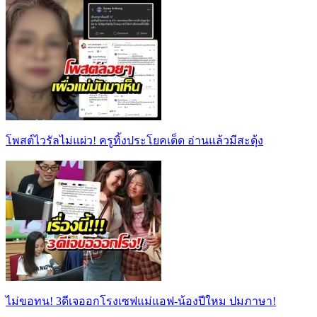
โพสต์ไวรัลไม่แผ่ว! ครูทิ้งประโยคเด็ด อ่านแล้วมีสะดุ้ง
ไม่ขอทน! 3ดีเจออกโรงเซฟแม่แอฟ-น้องปีใหม ปมภาษา!