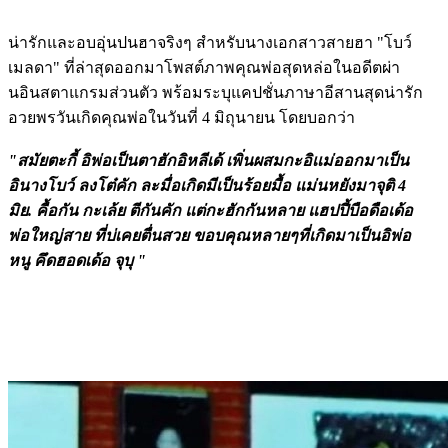
น่ารักและอบอุ่นปนฮาจริงๆ สำหรับนางเอกสาวสายฮา "โบว์
เมลดา" ที่ล่าสุดออกมาโพสต์ภาพคุณพ่อสุดหล่อในอดีตผ่า
นอินสตาแกรมส่วนตัว พร้อมระบุแคปชั่นภาษาอีสานสุดน่ารัก
อวยพรวันเกิดคุณพ่อในวันที่ 4 มิถุนายน โดยบอกว่า
"สมัยตะกี้ อิพ่อเป็นตาฮักอิหลีเด้ เพิ่นผสมกะอิเเม่ออกมาเป็น
อินางโบว์ ลงโต๋คัก ละมื่อเกิดมีเป็นร้อยมื้อ แม่นหยังมาจุติ 4
มิย. คื้อกัน กะเล้ย ตีกันคัก แต่กะฮักกันหลาย แฮปปี้บือดือเด้อ
พ่อใหญ่สาย ที่บ่เคยตื่นสวย ขอบคุณหลายๆที่เกิดมาเป็นอิพ่อ
หนู คึดฮอดเด้อ จุบุ "