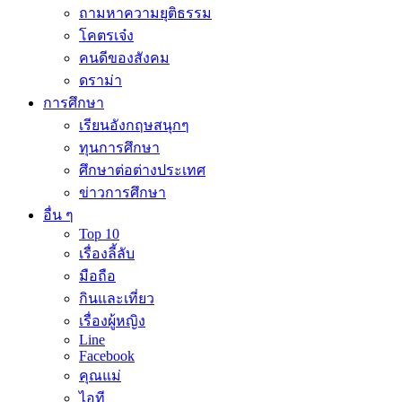
ถามหาความยุติธรรม
โคตรเจ๋ง
คนดีของสังคม
ดราม่า
การศึกษา
เรียนอังกฤษสนุกๆ
ทุนการศึกษา
ศึกษาต่อต่างประเทศ
ข่าวการศึกษา
อื่น ๆ
Top 10
เรื่องลี้ลับ
มือถือ
กินและเที่ยว
เรื่องผู้หญิง
Line
Facebook
คุณแม่
ไอที