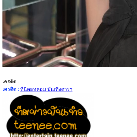
เครดิต :
เครดิต :
ที่นี่ดอทคอม บันเทิงดารา