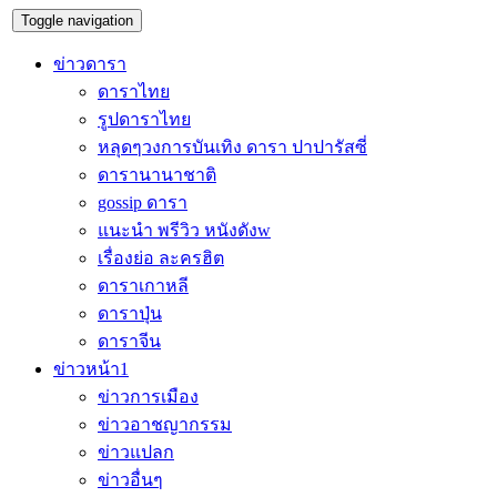
Toggle navigation
ข่าวดารา
ดาราไทย
รูปดาราไทย
หลุดๆวงการบันเทิง ดารา ปาปารัสซี่
ดารานานาชาติ
gossip ดารา
แนะนำ พรีวิว หนังดังw
เรื่องย่อ ละครฮิต
ดาราเกาหลี
ดาราปุ่น
ดาราจีน
ข่าวหน้า1
ข่าวการเมือง
ข่าวอาชญากรรม
ข่าวแปลก
ข่าวอื่นๆ