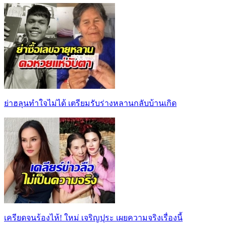
ย่าฮลุนทำใจไม่ได้ เตรียมรับร่างหลานกลับบ้านเกิด
เครียดจนร้องไห้! ใหม่ เจริญปุระ เผยความจริงเรื่องนี้