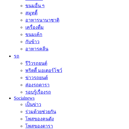
ขนมอื่น ๆ
สมูทตี้
อาหารนานาชาติ
เครื่องดื่ม
ขนมเค้ก
กับข้าว
อาหารคลีน
รถ
รีวิวรถยนต์
พริตตี้ มอเตอร์โชว์
ข่าวรถยนต์
ส่องรถดารา
รอบรู้เรื่องรถ
Socialnews
เป็นข่าว
ร่วมด้วยช่วยกัน
โพสของคนดัง
โพสของดารา