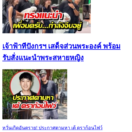
เจ้าฟ้าทีปังกรฯ เสด็จส่วนพระองค์ พร้อม
รับสั่งแนะนำพระสหายหญิง
หวั่นเกิดอันตราย! ประกาศตามหา เต้ ดราก้อนไฟว์