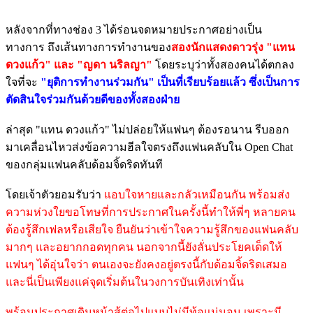
หลังจากที่ทางช่อง 3 ได้ร่อนจดหมายประกาศอย่างเป็น
ทางการ ถึงเส้นทางการทำงานของ
สองนักแสดงดาวรุ่ง "แทน
ดวงแก้ว" และ "ญดา นริลญา"
โดยระบุว่าทั้งสองคนได้ตกลง
ใจที่จะ
"ยุติการทำงานร่วมกัน" เป็นที่เรียบร้อยแล้ว ซึ่งเป็นการ
ตัดสินใจร่วมกันด้วยดีของทั้งสองฝ่าย
ล่าสุด "แทน ดวงแก้ว" ไม่ปล่อยให้แฟนๆ ต้องรอนาน รีบออก
มาเคลื่อนไหวส่งข้อความฮีลใจตรงถึงแฟนคลับใน Open Chat
ของกลุ่มแฟนคลับด้อมจิ้ดริดทันที
โดยเจ้าตัวยอมรับว่า
แอบใจหายและกลัวเหมือนกัน พร้อมส่ง
ความห่วงใยขอโทษที่การประกาศในครั้งนี้ทำให้พี่ๆ หลายคน
ต้องรู้สึกเฟลหรือเสียใจ ยืนยันว่าเข้าใจความรู้สึกของแฟนคลับ
มากๆ และอยากกอดทุกคน นอกจากนี้ยังลั่นประโยคเด็ดให้
แฟนๆ ได้อุ่นใจว่า ตนเองจะยังคงอยู่ตรงนี้กับด้อมจิ้ดริดเสมอ
และนี่เป็นเพียงแค่จุดเริ่มต้นในวงการบันเทิงเท่านั้น
พร้อมประกาศเดินหน้าสู้ต่อไปแบบไม่มีท้อแน่นอน เพราะมี