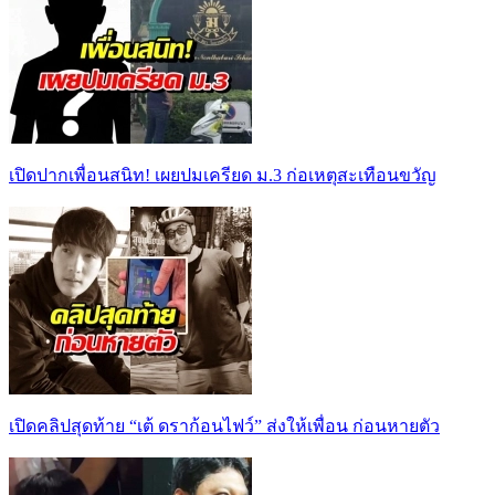
เปิดปากเพื่อนสนิท! เผยปมเครียด ม.3 ก่อเหตุสะเทือนขวัญ
เปิดคลิปสุดท้าย “เต้ ดราก้อนไฟว์” ส่งให้เพื่อน ก่อนหายตัว