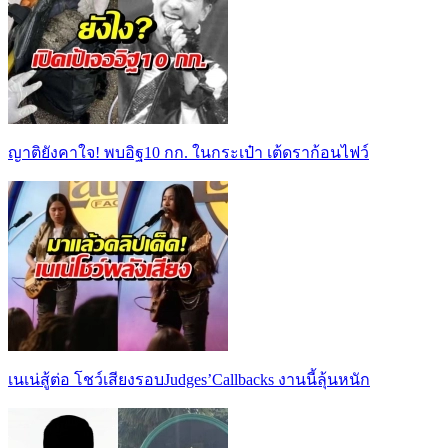
ญาติยังคาใจ! พบอิฐ10 กก. ในกระเป๋า เต้ดราก้อนไฟว์
เนเน่สู้ต่อ โชว์เสียงรอบJudges’Callbacks งานนี้ลุ้นหนัก