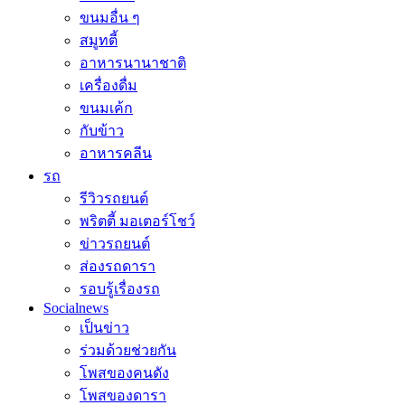
ขนมอื่น ๆ
สมูทตี้
อาหารนานาชาติ
เครื่องดื่ม
ขนมเค้ก
กับข้าว
อาหารคลีน
รถ
รีวิวรถยนต์
พริตตี้ มอเตอร์โชว์
ข่าวรถยนต์
ส่องรถดารา
รอบรู้เรื่องรถ
Socialnews
เป็นข่าว
ร่วมด้วยช่วยกัน
โพสของคนดัง
โพสของดารา