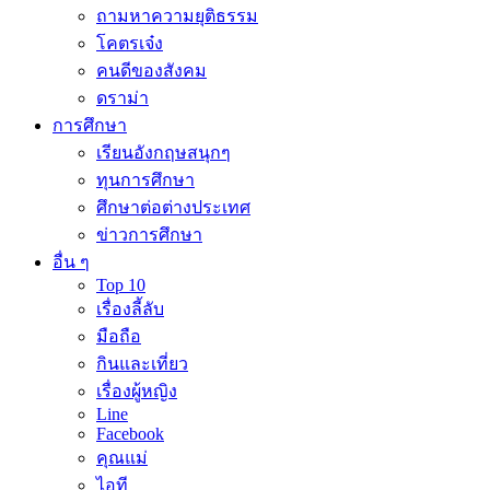
ถามหาความยุติธรรม
โคตรเจ๋ง
คนดีของสังคม
ดราม่า
การศึกษา
เรียนอังกฤษสนุกๆ
ทุนการศึกษา
ศึกษาต่อต่างประเทศ
ข่าวการศึกษา
อื่น ๆ
Top 10
เรื่องลี้ลับ
มือถือ
กินและเที่ยว
เรื่องผู้หญิง
Line
Facebook
คุณแม่
ไอที