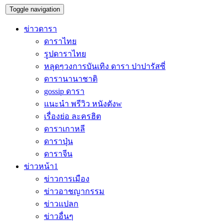
Toggle navigation
ข่าวดารา
ดาราไทย
รูปดาราไทย
หลุดๆวงการบันเทิง ดารา ปาปารัสซี่
ดารานานาชาติ
gossip ดารา
แนะนำ พรีวิว หนังดังw
เรื่องย่อ ละครฮิต
ดาราเกาหลี
ดาราปุ่น
ดาราจีน
ข่าวหน้า1
ข่าวการเมือง
ข่าวอาชญากรรม
ข่าวแปลก
ข่าวอื่นๆ