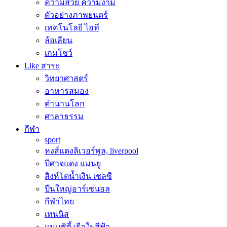
ความสวย ความงาม
ตัวอย่างภาพยนตร์
เทคโนโลยี ไอที
ล้อเลียน
เกมโชว์
Like สาระ
วิทยาศาสตร์
อาหารสมอง
ตำนานโลก
ศาลาธรรม
กีฬา
sport
หงส์แดงลิเวอร์พูล, liverpool
ปีศาจแดง แมนยู
สิงห์โตน้ำเงิน เชลซี
ปืนใหญ่อาร์เซนอล
กีฬาไทย
เทนนิส
แมนซิตี้ เรือใบสีฟ้า