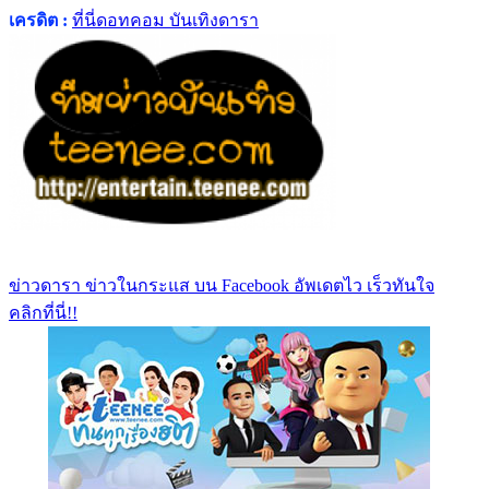
เครดิต :
ที่นี่ดอทคอม บันเทิงดารา
ข่าวดารา ข่าวในกระแส บน Facebook อัพเดตไว เร็วทันใจ
คลิกที่นี่!!