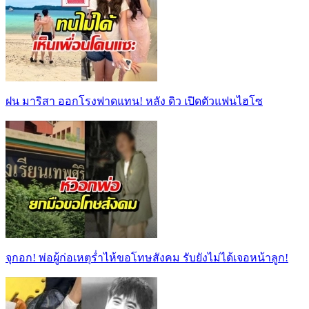
ฝน มาริสา ออกโรงฟาดแทน! หลัง ดิว เปิดตัวแฟนไฮโซ
จุกอก! พ่อผู้ก่อเหตุร่ำไห้ขอโทษสังคม รับยังไม่ได้เจอหน้าลูก!