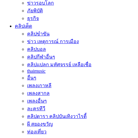
ข่าวรอบโลก
ภัยพิบัติ
ธุรกิจ
คลิปเด็ด
คลิปขำขัน
ข่าว เหตุการณ์ การเมือง
คลิปบอล
คลิปกีฬาอื่นๆ
คลิปแปลก มหัศจรรย์ เหลือเชื่อ
thaimusic
อื่นๆ
เพลงเกาหลี
เพลงสากล
เพลงอื่นๆ
ละครทีวี
คลิปดารา คลิปบันเทิงวาไรตี้
ผี สยองขวัญ
ท่องเที่ยว