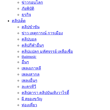
ข่าวรอบโลก
ภัยพิบัติ
ธุรกิจ
คลิปเด็ด
คลิปขำขัน
ข่าว เหตุการณ์ การเมือง
คลิปบอล
คลิปกีฬาอื่นๆ
คลิปแปลก มหัศจรรย์ เหลือเชื่อ
thaimusic
อื่นๆ
เพลงเกาหลี
เพลงสากล
เพลงอื่นๆ
ละครทีวี
คลิปดารา คลิปบันเทิงวาไรตี้
ผี สยองขวัญ
ท่องเที่ยว