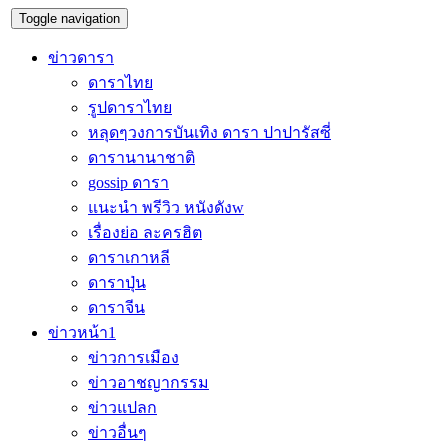
Toggle navigation
ข่าวดารา
ดาราไทย
รูปดาราไทย
หลุดๆวงการบันเทิง ดารา ปาปารัสซี่
ดารานานาชาติ
gossip ดารา
แนะนำ พรีวิว หนังดังw
เรื่องย่อ ละครฮิต
ดาราเกาหลี
ดาราปุ่น
ดาราจีน
ข่าวหน้า1
ข่าวการเมือง
ข่าวอาชญากรรม
ข่าวแปลก
ข่าวอื่นๆ