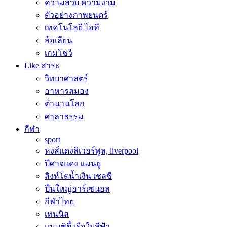
ความสวย ความงาม
ตัวอย่างภาพยนตร์
เทคโนโลยี ไอที
ล้อเลียน
เกมโชว์
Like สาระ
วิทยาศาสตร์
อาหารสมอง
ตำนานโลก
ศาลาธรรม
กีฬา
sport
หงส์แดงลิเวอร์พูล, liverpool
ปีศาจแดง แมนยู
สิงห์โตน้ำเงิน เชลซี
ปืนใหญ่อาร์เซนอล
กีฬาไทย
เทนนิส
แมนซิตี้ เรือใบสีฟ้า