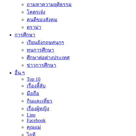
ถามหาความยุติธรรม
โคตรเจ๋ง
คนดีของสังคม
ดราม่า
การศึกษา
เรียนอังกฤษสนุกๆ
ทุนการศึกษา
ศึกษาต่อต่างประเทศ
ข่าวการศึกษา
อื่น ๆ
Top 10
เรื่องลี้ลับ
มือถือ
กินและเที่ยว
เรื่องผู้หญิง
Line
Facebook
คุณแม่
ไอที