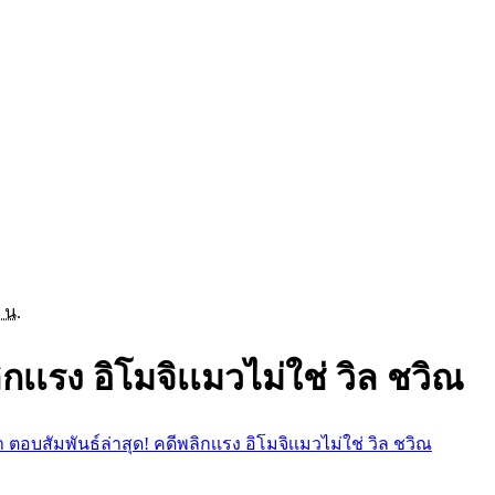
 น.
กเเรง อิโมจิเเมวไม่ใช่ วิล ชวิณ
า ตอบสัมพันธ์ล่าสุด! คดีพลิกเเรง อิโมจิเเมวไม่ใช่ วิล ชวิณ