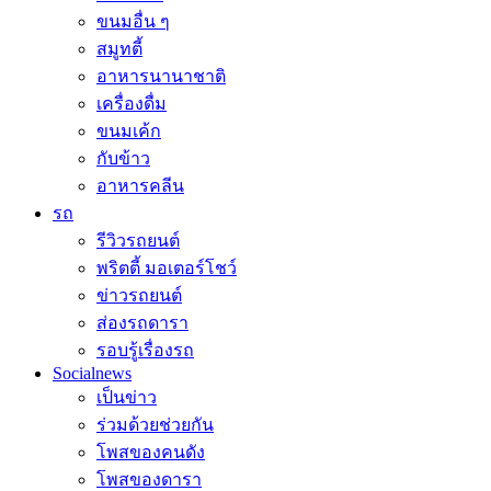
ขนมอื่น ๆ
สมูทตี้
อาหารนานาชาติ
เครื่องดื่ม
ขนมเค้ก
กับข้าว
อาหารคลีน
รถ
รีวิวรถยนต์
พริตตี้ มอเตอร์โชว์
ข่าวรถยนต์
ส่องรถดารา
รอบรู้เรื่องรถ
Socialnews
เป็นข่าว
ร่วมด้วยช่วยกัน
โพสของคนดัง
โพสของดารา