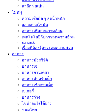
ลาลีกา สเปน
ไม่หมู
ความเชื่อผิด ๆ ลดน้ำหนัก
เผาผลาญไขมัน
อาหารเพื่อลดความอ้วน
เทคโนโลยีกับการลดความอ้วน
six pack
เรื่องที่ต้องรู้ถ้าจะลดความอ้วน
อาหาร
อาหารมังสวิรัติ
อาหารเจ
อาหารจานเดียว
อาหารสำหรับเด็ก
อาหารเช้าจานเด็ด
เบเกอรี่
อาหารว่าง
ไข่ทำอะไรได้บ้าง
ขนมไทย