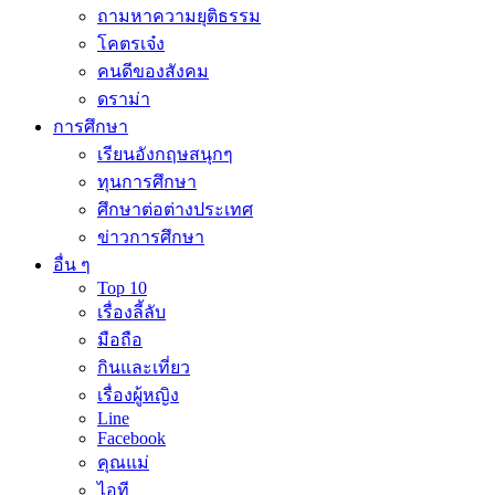
ถามหาความยุติธรรม
โคตรเจ๋ง
คนดีของสังคม
ดราม่า
การศึกษา
เรียนอังกฤษสนุกๆ
ทุนการศึกษา
ศึกษาต่อต่างประเทศ
ข่าวการศึกษา
อื่น ๆ
Top 10
เรื่องลี้ลับ
มือถือ
กินและเที่ยว
เรื่องผู้หญิง
Line
Facebook
คุณแม่
ไอที