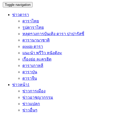
Toggle navigation
ข่าวดารา
ดาราไทย
รูปดาราไทย
หลุดๆวงการบันเทิง ดารา ปาปารัสซี่
ดารานานาชาติ
gossip ดารา
แนะนำ พรีวิว หนังดังw
เรื่องย่อ ละครฮิต
ดาราเกาหลี
ดาราปุ่น
ดาราจีน
ข่าวหน้า1
ข่าวการเมือง
ข่าวอาชญากรรม
ข่าวแปลก
ข่าวอื่นๆ