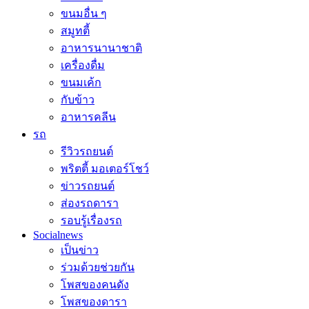
ขนมอื่น ๆ
สมูทตี้
อาหารนานาชาติ
เครื่องดื่ม
ขนมเค้ก
กับข้าว
อาหารคลีน
รถ
รีวิวรถยนต์
พริตตี้ มอเตอร์โชว์
ข่าวรถยนต์
ส่องรถดารา
รอบรู้เรื่องรถ
Socialnews
เป็นข่าว
ร่วมด้วยช่วยกัน
โพสของคนดัง
โพสของดารา