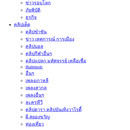
ข่าวรอบโลก
ภัยพิบัติ
ธุรกิจ
คลิปเด็ด
คลิปขำขัน
ข่าว เหตุการณ์ การเมือง
คลิปบอล
คลิปกีฬาอื่นๆ
คลิปแปลก มหัศจรรย์ เหลือเชื่อ
thaimusic
อื่นๆ
เพลงเกาหลี
เพลงสากล
เพลงอื่นๆ
ละครทีวี
คลิปดารา คลิปบันเทิงวาไรตี้
ผี สยองขวัญ
ท่องเที่ยว