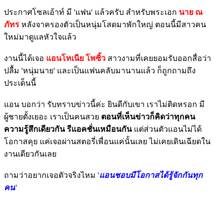
ประกาศโซลเอ้าท์ มี 'แฟน' แล้วครับ สำหรับพระเอก
นาย ณ
ภัทร
หลังจาครองตัวเป็นหนุ่มโสดมาพักใหญ่ ตอนนี้มีสาวคน
ใหม่มาดูแลหัวใจแล้ว
งานนี้ได้เจอ
แอนโทเนีย โพซิ้ว
สาวงามที่เคยยอมรับออกสื่อว่า
ปลื้ม 'หนุ่มนาย' และเป็นแฟนคลับมานานแล้ว ก็ถูกถามถึง
ประเด็นนี้
แอน บอกว่า รับทราบข่าวนี้ค่ะ ยินดีกับเขา เราไม่ติดหรอก มี
ผู้ชายตั้งเยอะ เราเป็นคนสวย
ตอนที่เห็นข่าวก็คิดว่าทุกคน
ความรู้สึกเดียวกัน รีแอคชั่นเหมือนกัน
แต่ส่วนตัวแอนไม่ได้
โอกาสคุย แค่เจอผ่านสตอรี่เพื่อนแค่นั้นเลย ไม่เคยเดินเฉียดใน
งานเดียวกันเลย
ถามว่าอยากเจอตัวจริงไหม '
แอนชอบมีโอกาสได้รู้จักกันทุก
คน'