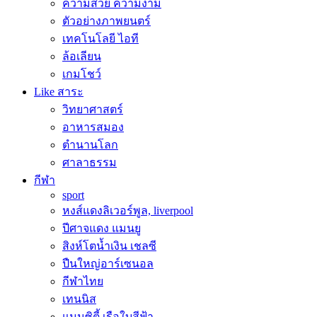
ความสวย ความงาม
ตัวอย่างภาพยนตร์
เทคโนโลยี ไอที
ล้อเลียน
เกมโชว์
Like สาระ
วิทยาศาสตร์
อาหารสมอง
ตำนานโลก
ศาลาธรรม
กีฬา
sport
หงส์แดงลิเวอร์พูล, liverpool
ปีศาจแดง แมนยู
สิงห์โตน้ำเงิน เชลซี
ปืนใหญ่อาร์เซนอล
กีฬาไทย
เทนนิส
แมนซิตี้ เรือใบสีฟ้า