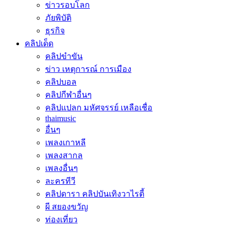
ข่าวรอบโลก
ภัยพิบัติ
ธุรกิจ
คลิปเด็ด
คลิปขำขัน
ข่าว เหตุการณ์ การเมือง
คลิปบอล
คลิปกีฬาอื่นๆ
คลิปแปลก มหัศจรรย์ เหลือเชื่อ
thaimusic
อื่นๆ
เพลงเกาหลี
เพลงสากล
เพลงอื่นๆ
ละครทีวี
คลิปดารา คลิปบันเทิงวาไรตี้
ผี สยองขวัญ
ท่องเที่ยว