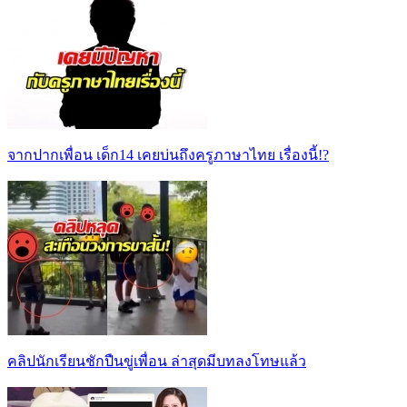
จากปากเพื่อน เด็ก14 เคยบ่นถึงครูภาษาไทย เรื่องนี้!?
คลิปนักเรียนชักปืนขู่เพื่อน ล่าสุดมีบทลงโทษแล้ว