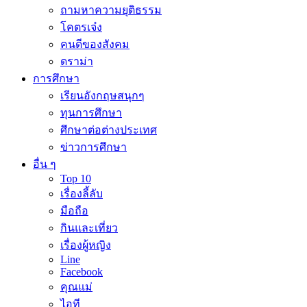
ถามหาความยุติธรรม
โคตรเจ๋ง
คนดีของสังคม
ดราม่า
การศึกษา
เรียนอังกฤษสนุกๆ
ทุนการศึกษา
ศึกษาต่อต่างประเทศ
ข่าวการศึกษา
อื่น ๆ
Top 10
เรื่องลี้ลับ
มือถือ
กินและเที่ยว
เรื่องผู้หญิง
Line
Facebook
คุณแม่
ไอที