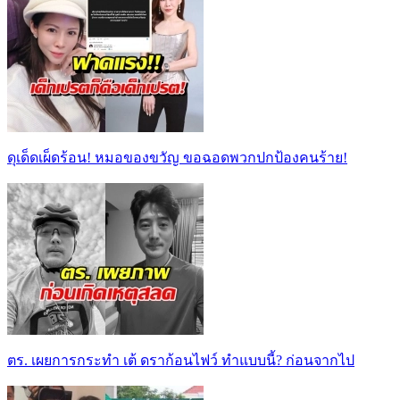
ดุเด็ดเผ็ดร้อน! หมอของขวัญ ขอฉอดพวกปกป้องคนร้าย!
ตร. เผยการกระทำ เต้ ดราก้อนไฟว์ ทำแบบนี้? ก่อนจากไป