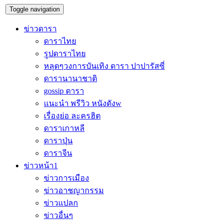
Toggle navigation
ข่าวดารา
ดาราไทย
รูปดาราไทย
หลุดๆวงการบันเทิง ดารา ปาปารัสซี่
ดารานานาชาติ
gossip ดารา
แนะนำ พรีวิว หนังดังw
เรื่องย่อ ละครฮิต
ดาราเกาหลี
ดาราปุ่น
ดาราจีน
ข่าวหน้า1
ข่าวการเมือง
ข่าวอาชญากรรม
ข่าวแปลก
ข่าวอื่นๆ