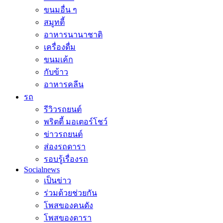
ขนมอื่น ๆ
สมูทตี้
อาหารนานาชาติ
เครื่องดื่ม
ขนมเค้ก
กับข้าว
อาหารคลีน
รถ
รีวิวรถยนต์
พริตตี้ มอเตอร์โชว์
ข่าวรถยนต์
ส่องรถดารา
รอบรู้เรื่องรถ
Socialnews
เป็นข่าว
ร่วมด้วยช่วยกัน
โพสของคนดัง
โพสของดารา