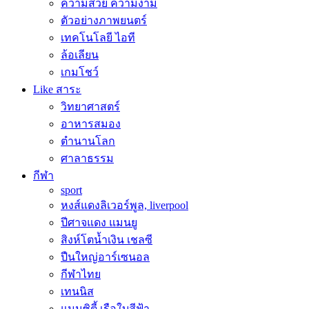
ความสวย ความงาม
ตัวอย่างภาพยนตร์
เทคโนโลยี ไอที
ล้อเลียน
เกมโชว์
Like สาระ
วิทยาศาสตร์
อาหารสมอง
ตำนานโลก
ศาลาธรรม
กีฬา
sport
หงส์แดงลิเวอร์พูล, liverpool
ปีศาจแดง แมนยู
สิงห์โตน้ำเงิน เชลซี
ปืนใหญ่อาร์เซนอล
กีฬาไทย
เทนนิส
แมนซิตี้ เรือใบสีฟ้า