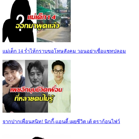
แม่เด็ก 14 ร่ำไห้กราบขอโทษสังคม วอนอย่าเชื่อแชทปลอม
จากปากเพื่อนสนิท! นิกกี้-แอนดี้ เผยชีวิต เต้ ดราก้อนไฟว์