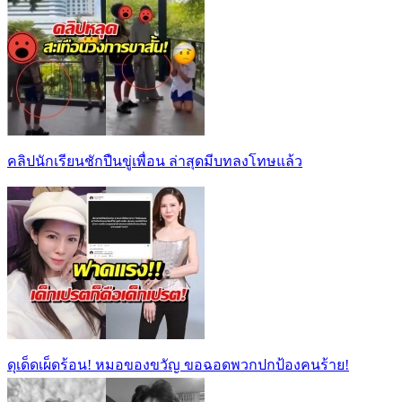
คลิปนักเรียนชักปืนขู่เพื่อน ล่าสุดมีบทลงโทษแล้ว
ดุเด็ดเผ็ดร้อน! หมอของขวัญ ขอฉอดพวกปกป้องคนร้าย!