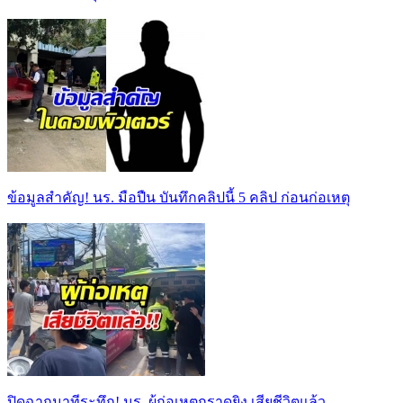
ข้อมูลสำคัญ! นร. มือปืน บันทึกคลิปนี้ 5 คลิป ก่อนก่อเหตุ
ปิดฉากนาทีระทึก! นร. ผู้ก่อเหตุกราดยิง เสียชีวิตแล้ว