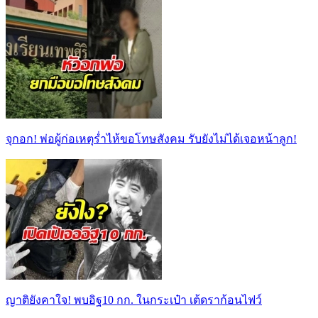
จุกอก! พ่อผู้ก่อเหตุร่ำไห้ขอโทษสังคม รับยังไม่ได้เจอหน้าลูก!
ญาติยังคาใจ! พบอิฐ10 กก. ในกระเป๋า เต้ดราก้อนไฟว์