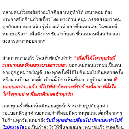
หลายคนเริ่มสงสัยว่าอะไรคือสาเหตุทำให้ เสนาหอย ต้อง
ประกาศปิดร้านก๋วยเตี๋ยว โดยทางด้าน หนุ่ม กรรชัย เผยว่าตน
คุยกับเสนาหอยแล้ว รู้เรื่องแล้วทำเอาขึ้นแทนเลย ในขณะที่
หมวย อริสรา เมื่อฟังกรรชัยเล่าก็บอก ขึ้นแท่นเหมือนกัน และ
สงสารเสนาหอยมากๆ
ล่าสุด ทนายแก้ว โพสต์เฟสบุ๊กเล่าว่า
"เมื่อกี้ได้โทรคุยกับพี่
#เสนาหอย พี่หอยระบายยาวเลย!!
บอกเลยตอนแรกผมเป็นคน
ช่วยดูกฏหมาย/บัญชี และทุกครั้งที่ได้ไปกิน ผมไปกินหลายครั้ง
หรือผ่านร้านก๋วยเตี๋ยวร้านนี้ ก็จะเห็นพี่หอย อยู่ร้านตลอด
พี่
หอยบอกว่า...แก้ว..พี่ไป/พี่ทำก็เพราะพี่รักร้านนี้มาก พี่ตั้งใจ
ใส่ใจทุกอย่าง พี่ยอมตื่นแต่เช้าทุกวัน
และทุกครั้งที่ผมเห็นพี่หอยอยู่หน้าร้าน ถ่ายรูปกับลูกค้า
รอ..บอกคิวลูกค้าบอกเลยว่าพี่หอยมีความสุขและเต็มที่มากๆๆ
ไปร้านทุกวัน แต่มาถึง
วันนี้ ทุกอย่างเปลี่ยนไป เลิกเถอะทำไปก็
ไม่สบายใจ
ผมเป็นกำลังใจให้พี่หอยเสมอ #ทนายแก้ว #บทเรียน