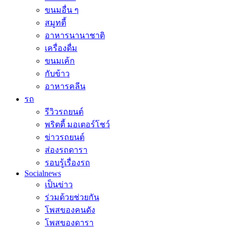
ขนมอื่น ๆ
สมูทตี้
อาหารนานาชาติ
เครื่องดื่ม
ขนมเค้ก
กับข้าว
อาหารคลีน
รถ
รีวิวรถยนต์
พริตตี้ มอเตอร์โชว์
ข่าวรถยนต์
ส่องรถดารา
รอบรู้เรื่องรถ
Socialnews
เป็นข่าว
ร่วมด้วยช่วยกัน
โพสของคนดัง
โพสของดารา