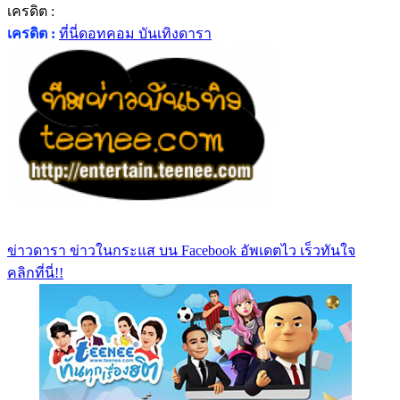
เครดิต :
เครดิต :
ที่นี่ดอทคอม บันเทิงดารา
ข่าวดารา ข่าวในกระแส บน Facebook อัพเดตไว เร็วทันใจ
คลิกที่นี่!!