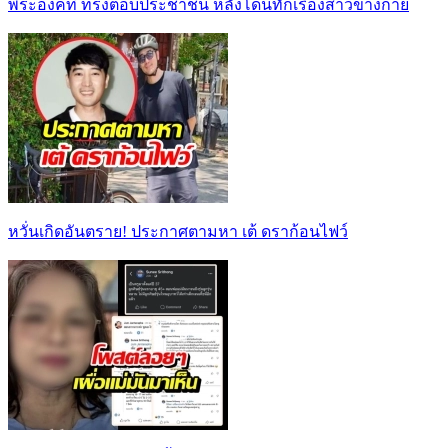
พระองค์ที ทรงตอบประชาชน หลังโดนทักเรื่องสาวข้างกาย
หวั่นเกิดอันตราย! ประกาศตามหา เต้ ดราก้อนไฟว์