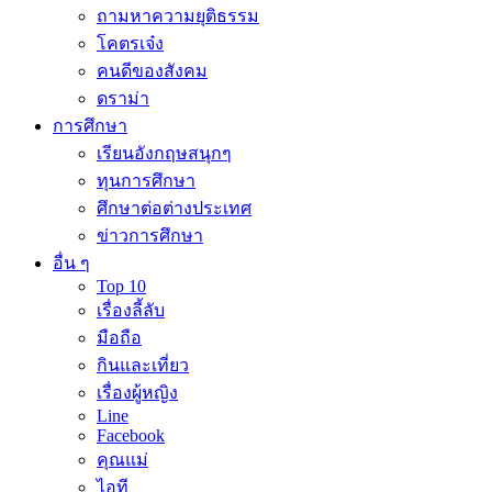
ถามหาความยุติธรรม
โคตรเจ๋ง
คนดีของสังคม
ดราม่า
การศึกษา
เรียนอังกฤษสนุกๆ
ทุนการศึกษา
ศึกษาต่อต่างประเทศ
ข่าวการศึกษา
อื่น ๆ
Top 10
เรื่องลี้ลับ
มือถือ
กินและเที่ยว
เรื่องผู้หญิง
Line
Facebook
คุณแม่
ไอที