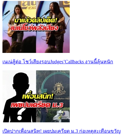
เนเน่สู้ต่อ โชว์เสียงรอบJudges’Callbacks งานนี้ลุ้นหนัก
เปิดปากเพื่อนสนิท! เผยปมเครียด ม.3 ก่อเหตุสะเทือนขวัญ