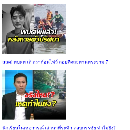
สลด! พบศพ เต้ ดราก้อนไฟว์ ลอยติดสะพานพระราม 7
นักเรียนในเหตุการณ์ เล่านาทีระทึก ตอบกรรชัย ทำไมยิง?