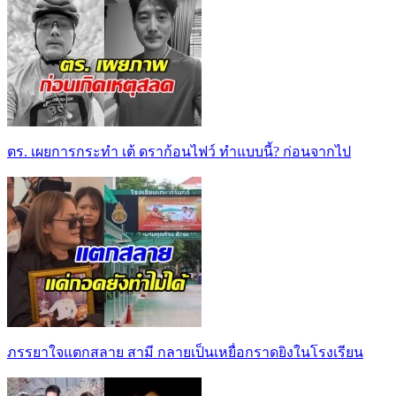
ตร. เผยการกระทำ เต้ ดราก้อนไฟว์ ทำแบบนี้? ก่อนจากไป
ภรรยาใจแตกสลาย สามี กลายเป็นเหยื่อกราดยิงในโรงเรียน