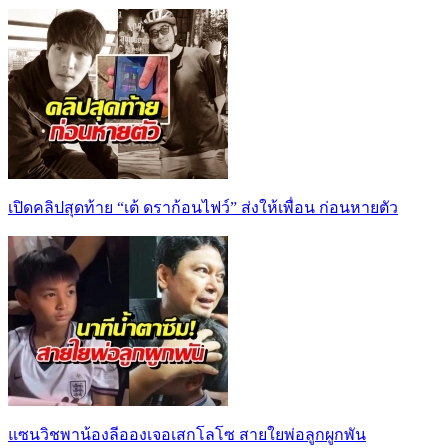
เปิดคลิปสุดท้าย “เต้ ดราก้อนไฟว์” ส่งให้เพื่อน ก่อนหายตัว
แซนวิชพาน้องลีอองเจอเสกโลโซ สายใยพ่อลูกผูกพัน