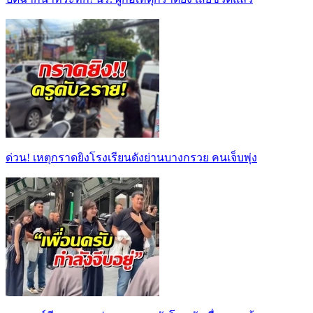
ด่วน! เหตุกราดยิงโรงเรียนดังย่านบางกรวย คนเจ็บพุ่ง