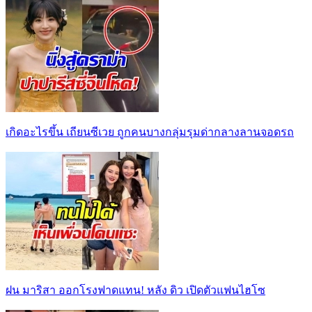
เกิดอะไรขึ้น เถียนซีเวย ถูกคนบางกลุ่มรุมด่ากลางลานจอดรถ
ฝน มาริสา ออกโรงฟาดแทน! หลัง ดิว เปิดตัวแฟนไฮโซ