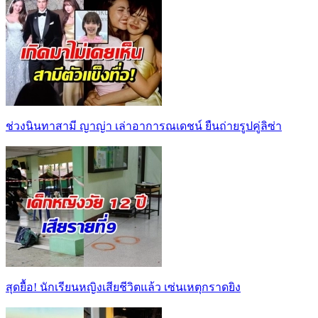
ช่วงนินทาสามี ญาญ่า เล่าอาการณเดชน์ ยืนถ่ายรูปคู่ลิซ่า
สุดยื้อ! นักเรียนหญิงเสียชีวิตแล้ว เซ่นเหตุกราดยิง