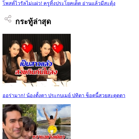
โพสต์ไวรัลไม่แผ่ว! ครูทิ้งประโยคเด็ด อ่านแล้วมีสะดุ้ง
กระทู้ล่าสุด
ออร่ามาก! น้องตั้งตา ประกบเมย์ ปทิดา ช็อตนี้สวยสะดุดตา