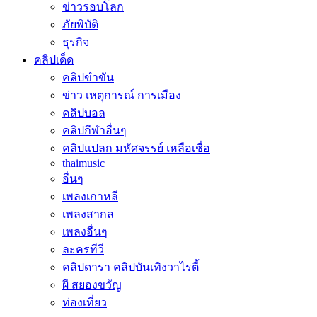
ข่าวรอบโลก
ภัยพิบัติ
ธุรกิจ
คลิปเด็ด
คลิปขำขัน
ข่าว เหตุการณ์ การเมือง
คลิปบอล
คลิปกีฬาอื่นๆ
คลิปแปลก มหัศจรรย์ เหลือเชื่อ
thaimusic
อื่นๆ
เพลงเกาหลี
เพลงสากล
เพลงอื่นๆ
ละครทีวี
คลิปดารา คลิปบันเทิงวาไรตี้
ผี สยองขวัญ
ท่องเที่ยว