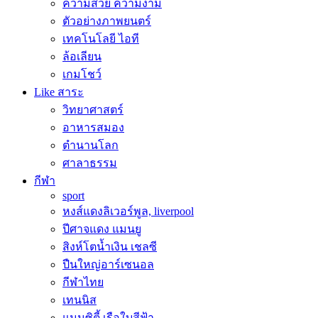
ความสวย ความงาม
ตัวอย่างภาพยนตร์
เทคโนโลยี ไอที
ล้อเลียน
เกมโชว์
Like สาระ
วิทยาศาสตร์
อาหารสมอง
ตำนานโลก
ศาลาธรรม
กีฬา
sport
หงส์แดงลิเวอร์พูล, liverpool
ปีศาจแดง แมนยู
สิงห์โตน้ำเงิน เชลซี
ปืนใหญ่อาร์เซนอล
กีฬาไทย
เทนนิส
แมนซิตี้ เรือใบสีฟ้า