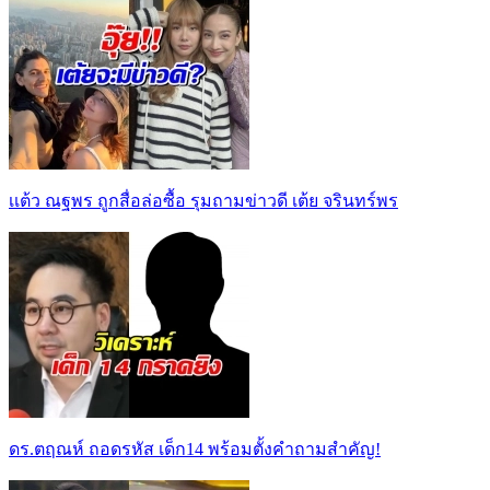
เเต้ว ณฐพร ถูกสื่อล่อซื้อ รุมถามข่าวดี เต้ย จรินทร์พร
ดร.ตฤณห์ ถอดรหัส เด็ก14 พร้อมตั้งคำถามสำคัญ!