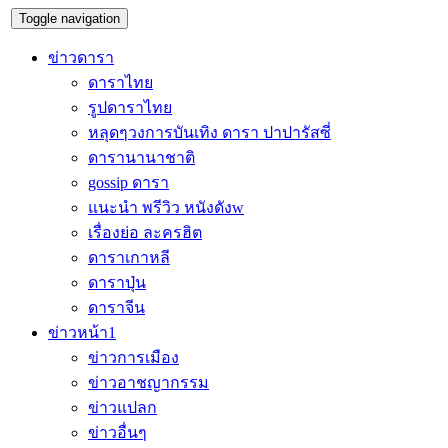
Toggle navigation
ข่าวดารา
ดาราไทย
รูปดาราไทย
หลุดๆวงการบันเทิง ดารา ปาปารัสซี่
ดารานานาชาติ
gossip ดารา
แนะนำ พรีวิว หนังดังw
เรื่องย่อ ละครฮิต
ดาราเกาหลี
ดาราปุ่น
ดาราจีน
ข่าวหน้า1
ข่าวการเมือง
ข่าวอาชญากรรม
ข่าวแปลก
ข่าวอื่นๆ