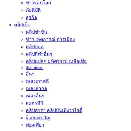
ข่าวรอบโลก
ภัยพิบัติ
ธุรกิจ
คลิปเด็ด
คลิปขำขัน
ข่าว เหตุการณ์ การเมือง
คลิปบอล
คลิปกีฬาอื่นๆ
คลิปแปลก มหัศจรรย์ เหลือเชื่อ
thaimusic
อื่นๆ
เพลงเกาหลี
เพลงสากล
เพลงอื่นๆ
ละครทีวี
คลิปดารา คลิปบันเทิงวาไรตี้
ผี สยองขวัญ
ท่องเที่ยว