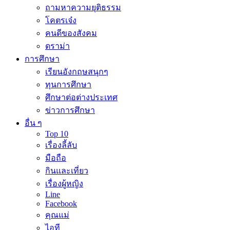
ถามหาความยุติธรรม
โคตรเจ๋ง
คนดีของสังคม
ดราม่า
การศึกษา
เรียนอังกฤษสนุกๆ
ทุนการศึกษา
ศึกษาต่อต่างประเทศ
ข่าวการศึกษา
อื่น ๆ
Top 10
เรื่องลี้ลับ
มือถือ
กินและเที่ยว
เรื่องผู้หญิง
Line
Facebook
คุณแม่
ไอที