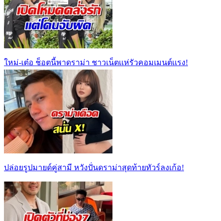
ใหม่-เต๋อ ช็อตนี้พาดราม่า ชาวเน็ตเเห่รัวคอมเมนต์เเรง!
ปล่อยรูปมายด์คู่สามี หวังปั่นดราม่าสุดท้ายทัวร์ลงเก้อ!