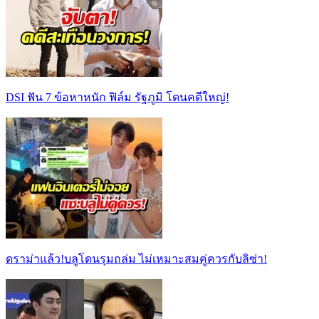
DSI ฟัน 7 ข้อหาหนัก ฟิล์ม รัฐภูมิ โดนคดีใหญ่!
ดราม่าแล้ว!บลูโดนรุมถล่ม ไม่เหมาะสมคู่ควรกับลิซ่า!