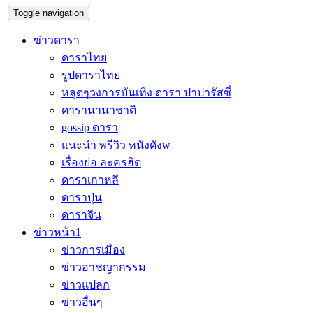
Toggle navigation
ข่าวดารา
ดาราไทย
รูปดาราไทย
หลุดๆวงการบันเทิง ดารา ปาปารัสซี่
ดารานานาชาติ
gossip ดารา
แนะนำ พรีวิว หนังดังw
เรื่องย่อ ละครฮิต
ดาราเกาหลี
ดาราปุ่น
ดาราจีน
ข่าวหน้า1
ข่าวการเมือง
ข่าวอาชญากรรม
ข่าวแปลก
ข่าวอื่นๆ