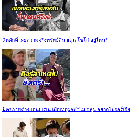
สีหศักดิ์ เผยความจริงทรัพย์สิน ฮลุน โซโล่ อยู่ไหน?
มิตรภาพต่างแดน! เรเน่ เปิดเหตุผลทำไม ฮลุน อยากไปจอร์เจีย