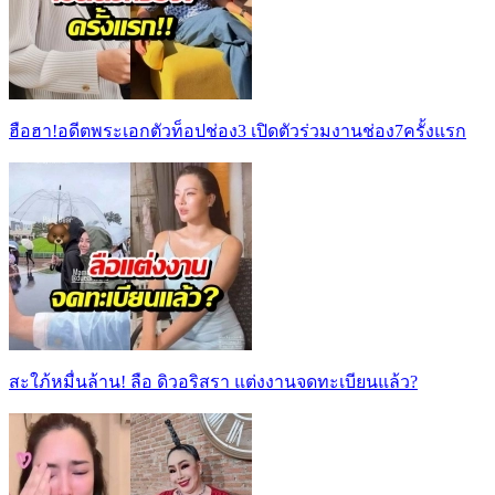
ฮือฮา!อดีตพระเอกตัวท็อปช่อง3 เปิดตัวร่วมงานช่อง7ครั้งแรก
สะใภ้หมื่นล้าน! ลือ ดิวอริสรา แต่งงานจดทะเบียนแล้ว?