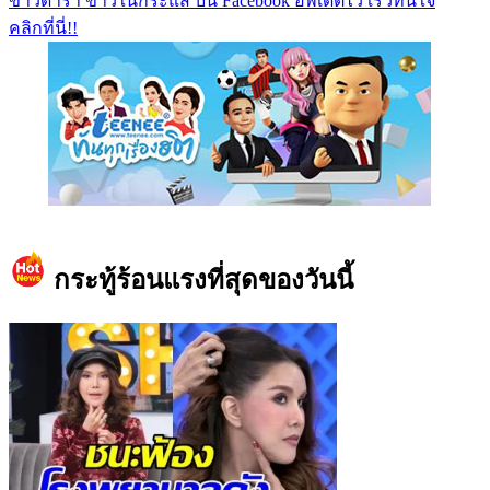
ข่าวดารา ข่าวในกระแส บน Facebook อัพเดตไว เร็วทันใจ
คลิกที่นี่!!
https://www.facebook.com/teeneedotcom
กระทู้ร้อนแรงที่สุดของวันนี้