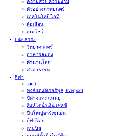
ความสวย ความงาม
ตัวอย่างภาพยนตร์
เทคโนโลยี ไอที
ล้อเลียน
เกมโชว์
Like สาระ
วิทยาศาสตร์
อาหารสมอง
ตำนานโลก
ศาลาธรรม
กีฬา
sport
หงส์แดงลิเวอร์พูล, liverpool
ปีศาจแดง แมนยู
สิงห์โตน้ำเงิน เชลซี
ปืนใหญ่อาร์เซนอล
กีฬาไทย
เทนนิส
แมนซิตี้ เรือใบสีฟ้า