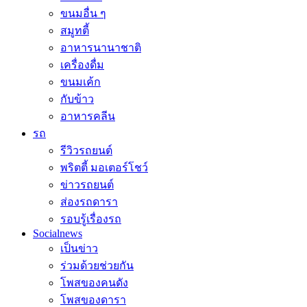
ขนมอื่น ๆ
สมูทตี้
อาหารนานาชาติ
เครื่องดื่ม
ขนมเค้ก
กับข้าว
อาหารคลีน
รถ
รีวิวรถยนต์
พริตตี้ มอเตอร์โชว์
ข่าวรถยนต์
ส่องรถดารา
รอบรู้เรื่องรถ
Socialnews
เป็นข่าว
ร่วมด้วยช่วยกัน
โพสของคนดัง
โพสของดารา