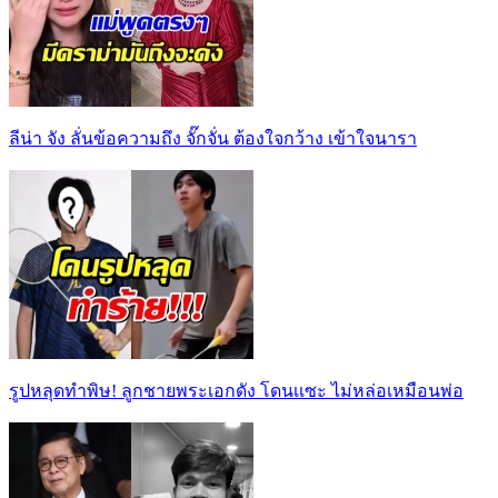
ลีน่า จัง ลั่นข้อความถึง จั๊กจั่น ต้องใจกว้าง เข้าใจนารา
รูปหลุดทำพิษ! ลูกชายพระเอกดัง โดนเเซะ ไม่หล่อเหมือนพ่อ