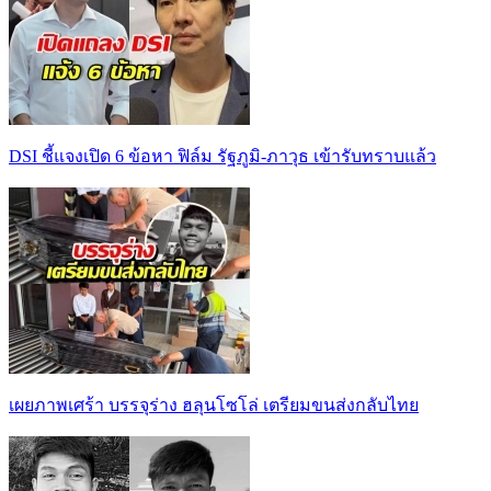
DSI ชี้แจงเปิด 6 ข้อหา ฟิล์ม รัฐภูมิ-ภาวุธ เข้ารับทราบแล้ว
เผยภาพเศร้า บรรจุร่าง ฮลุนโซโล่ เตรียมขนส่งกลับไทย