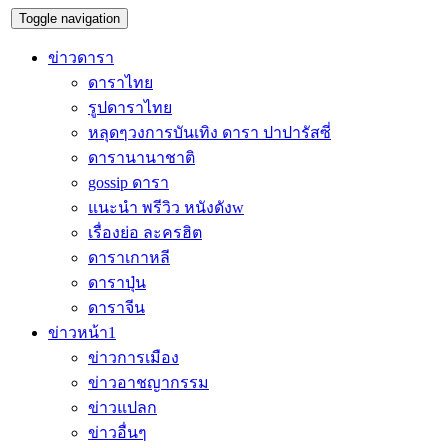
Toggle navigation
ข่าวดารา
ดาราไทย
รูปดาราไทย
หลุดๆวงการบันเทิง ดารา ปาปารัสซี่
ดารานานาชาติ
gossip ดารา
แนะนำ พรีวิว หนังดังw
เรื่องย่อ ละครฮิต
ดาราเกาหลี
ดาราปุ่น
ดาราจีน
ข่าวหน้า1
ข่าวการเมือง
ข่าวอาชญากรรม
ข่าวแปลก
ข่าวอื่นๆ