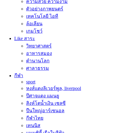
ความสวย ความงาม
ตัวอย่างภาพยนตร์
เทคโนโลยี ไอที
ล้อเลียน
เกมโชว์
Like สาระ
วิทยาศาสตร์
อาหารสมอง
ตำนานโลก
ศาลาธรรม
กีฬา
sport
หงส์แดงลิเวอร์พูล, liverpool
ปีศาจแดง แมนยู
สิงห์โตน้ำเงิน เชลซี
ปืนใหญ่อาร์เซนอล
กีฬาไทย
เทนนิส
แมนซิตี้ เรือใบสีฟ้า