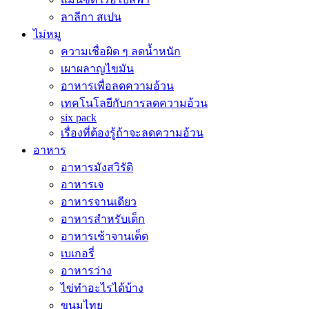
ลาลีกา สเปน
ไม่หมู
ความเชื่อผิด ๆ ลดน้ำหนัก
เผาผลาญไขมัน
อาหารเพื่อลดความอ้วน
เทคโนโลยีกับการลดความอ้วน
six pack
เรื่องที่ต้องรู้ถ้าจะลดความอ้วน
อาหาร
อาหารมังสวิรัติ
อาหารเจ
อาหารจานเดียว
อาหารสำหรับเด็ก
อาหารเช้าจานเด็ด
เบเกอรี่
อาหารว่าง
ไข่ทำอะไรได้บ้าง
ขนมไทย