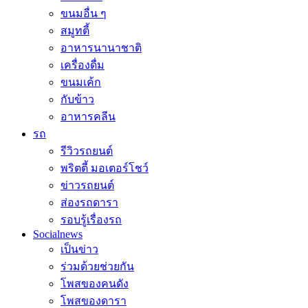
ขนมอื่น ๆ
สมูทตี้
อาหารนานาชาติ
เครื่องดื่ม
ขนมเค้ก
กับข้าว
อาหารคลีน
รถ
รีวิวรถยนต์
พริตตี้ มอเตอร์โชว์
ข่าวรถยนต์
ส่องรถดารา
รอบรู้เรื่องรถ
Socialnews
เป็นข่าว
ร่วมด้วยช่วยกัน
โพสของคนดัง
โพสของดารา