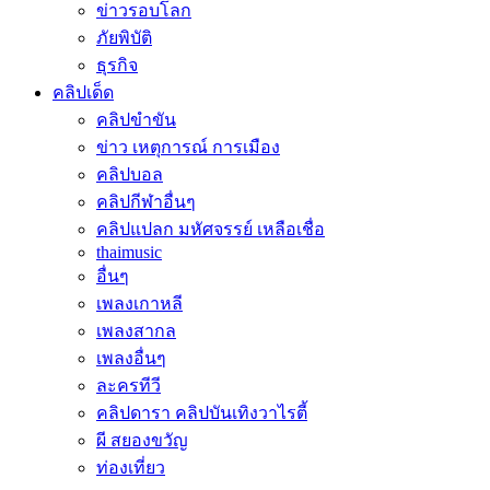
ข่าวรอบโลก
ภัยพิบัติ
ธุรกิจ
คลิปเด็ด
คลิปขำขัน
ข่าว เหตุการณ์ การเมือง
คลิปบอล
คลิปกีฬาอื่นๆ
คลิปแปลก มหัศจรรย์ เหลือเชื่อ
thaimusic
อื่นๆ
เพลงเกาหลี
เพลงสากล
เพลงอื่นๆ
ละครทีวี
คลิปดารา คลิปบันเทิงวาไรตี้
ผี สยองขวัญ
ท่องเที่ยว