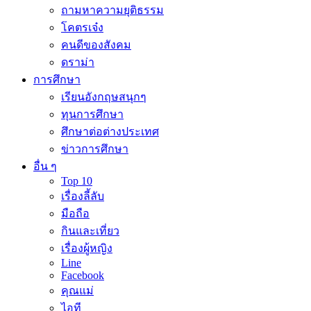
ถามหาความยุติธรรม
โคตรเจ๋ง
คนดีของสังคม
ดราม่า
การศึกษา
เรียนอังกฤษสนุกๆ
ทุนการศึกษา
ศึกษาต่อต่างประเทศ
ข่าวการศึกษา
อื่น ๆ
Top 10
เรื่องลี้ลับ
มือถือ
กินและเที่ยว
เรื่องผู้หญิง
Line
Facebook
คุณแม่
ไอที