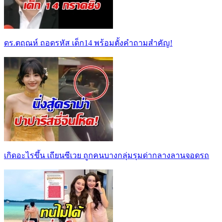
ดร.ตฤณห์ ถอดรหัส เด็ก14 พร้อมตั้งคำถามสำคัญ!
เกิดอะไรขึ้น เถียนซีเวย ถูกคนบางกลุ่มรุมด่ากลางลานจอดรถ