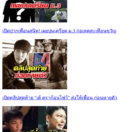
เปิดปากเพื่อนสนิท! เผยปมเครียด ม.3 ก่อเหตุสะเทือนขวัญ
เปิดคลิปสุดท้าย “เต้ ดราก้อนไฟว์” ส่งให้เพื่อน ก่อนหายตัว