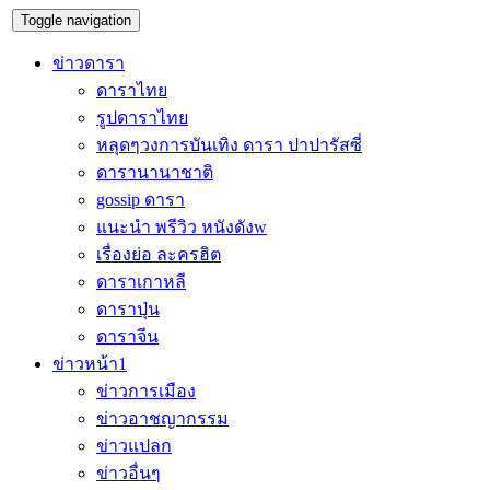
Toggle navigation
ข่าวดารา
ดาราไทย
รูปดาราไทย
หลุดๆวงการบันเทิง ดารา ปาปารัสซี่
ดารานานาชาติ
gossip ดารา
แนะนำ พรีวิว หนังดังw
เรื่องย่อ ละครฮิต
ดาราเกาหลี
ดาราปุ่น
ดาราจีน
ข่าวหน้า1
ข่าวการเมือง
ข่าวอาชญากรรม
ข่าวแปลก
ข่าวอื่นๆ