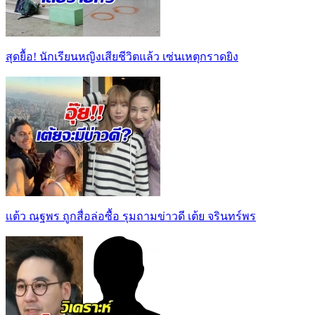
สุดยื้อ! นักเรียนหญิงเสียชีวิตแล้ว เซ่นเหตุกราดยิง
เเต้ว ณฐพร ถูกสื่อล่อซื้อ รุมถามข่าวดี เต้ย จรินทร์พร