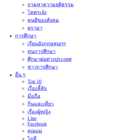
ถามหาความยุติธรรม
โคตรเจ๋ง
คนดีของสังคม
ดราม่า
การศึกษา
เรียนอังกฤษสนุกๆ
ทุนการศึกษา
ศึกษาต่อต่างประเทศ
ข่าวการศึกษา
อื่น ๆ
Top 10
เรื่องลี้ลับ
มือถือ
กินและเที่ยว
เรื่องผู้หญิง
Line
Facebook
คุณแม่
ไอที