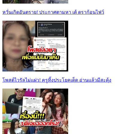
หวั่นเกิดอันตราย! ประกาศตามหา เต้ ดราก้อนไฟว์
โพสต์ไวรัลไม่แผ่ว! ครูทิ้งประโยคเด็ด อ่านแล้วมีสะดุ้ง