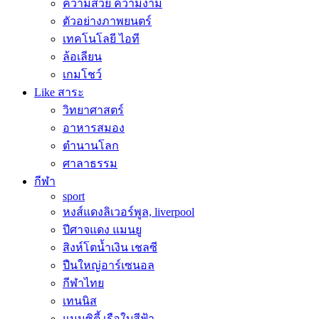
ความสวย ความงาม
ตัวอย่างภาพยนตร์
เทคโนโลยี ไอที
ล้อเลียน
เกมโชว์
Like สาระ
วิทยาศาสตร์
อาหารสมอง
ตำนานโลก
ศาลาธรรม
กีฬา
sport
หงส์แดงลิเวอร์พูล, liverpool
ปีศาจแดง แมนยู
สิงห์โตน้ำเงิน เชลซี
ปืนใหญ่อาร์เซนอล
กีฬาไทย
เทนนิส
แมนซิตี้ เรือใบสีฟ้า