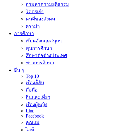
ถามหาความยุติธรรม
โคตรเจ๋ง
คนดีของสังคม
ดราม่า
การศึกษา
เรียนอังกฤษสนุกๆ
ทุนการศึกษา
ศึกษาต่อต่างประเทศ
ข่าวการศึกษา
อื่น ๆ
Top 10
เรื่องลี้ลับ
มือถือ
กินและเที่ยว
เรื่องผู้หญิง
Line
Facebook
คุณแม่
ไอที