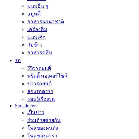
ขนมอื่น ๆ
สมูทตี้
อาหารนานาชาติ
เครื่องดื่ม
ขนมเค้ก
กับข้าว
อาหารคลีน
รถ
รีวิวรถยนต์
พริตตี้ มอเตอร์โชว์
ข่าวรถยนต์
ส่องรถดารา
รอบรู้เรื่องรถ
Socialnews
เป็นข่าว
ร่วมด้วยช่วยกัน
โพสของคนดัง
โพสของดารา