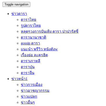
Toggle navigation
ข่าวดารา
ดาราไทย
รูปดาราไทย
หลุดๆวงการบันเทิง ดารา ปาปารัสซี่
ดารานานาชาติ
gossip ดารา
แนะนำ พรีวิว หนังดังw
เรื่องย่อ ละครฮิต
ดาราเกาหลี
ดาราปุ่น
ดาราจีน
ข่าวหน้า1
ข่าวการเมือง
ข่าวอาชญากรรม
ข่าวแปลก
ข่าวอื่นๆ