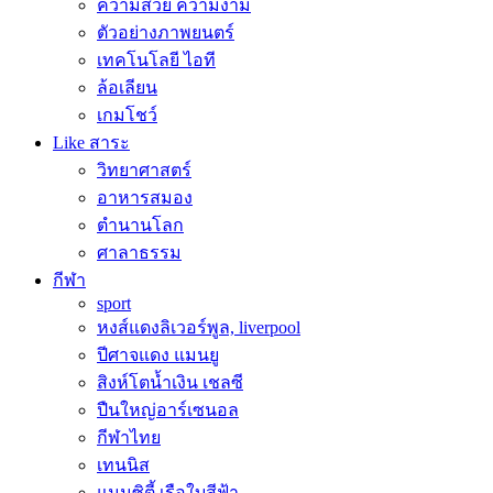
ความสวย ความงาม
ตัวอย่างภาพยนตร์
เทคโนโลยี ไอที
ล้อเลียน
เกมโชว์
Like สาระ
วิทยาศาสตร์
อาหารสมอง
ตำนานโลก
ศาลาธรรม
กีฬา
sport
หงส์แดงลิเวอร์พูล, liverpool
ปีศาจแดง แมนยู
สิงห์โตน้ำเงิน เชลซี
ปืนใหญ่อาร์เซนอล
กีฬาไทย
เทนนิส
แมนซิตี้ เรือใบสีฟ้า