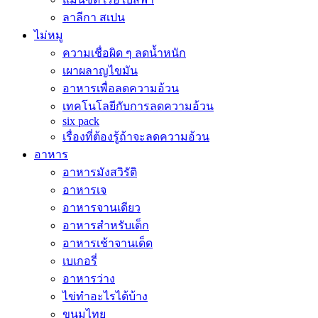
ลาลีกา สเปน
ไม่หมู
ความเชื่อผิด ๆ ลดน้ำหนัก
เผาผลาญไขมัน
อาหารเพื่อลดความอ้วน
เทคโนโลยีกับการลดความอ้วน
six pack
เรื่องที่ต้องรู้ถ้าจะลดความอ้วน
อาหาร
อาหารมังสวิรัติ
อาหารเจ
อาหารจานเดียว
อาหารสำหรับเด็ก
อาหารเช้าจานเด็ด
เบเกอรี่
อาหารว่าง
ไข่ทำอะไรได้บ้าง
ขนมไทย