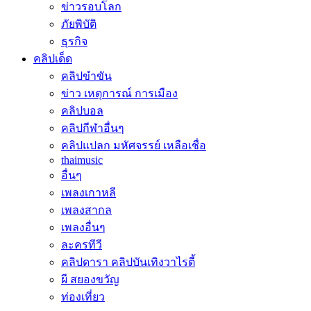
ข่าวรอบโลก
ภัยพิบัติ
ธุรกิจ
คลิปเด็ด
คลิปขำขัน
ข่าว เหตุการณ์ การเมือง
คลิปบอล
คลิปกีฬาอื่นๆ
คลิปแปลก มหัศจรรย์ เหลือเชื่อ
thaimusic
อื่นๆ
เพลงเกาหลี
เพลงสากล
เพลงอื่นๆ
ละครทีวี
คลิปดารา คลิปบันเทิงวาไรตี้
ผี สยองขวัญ
ท่องเที่ยว