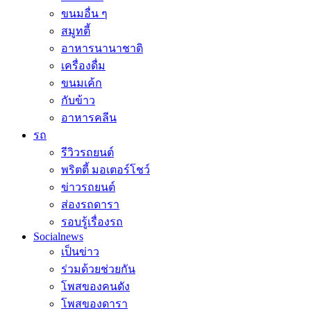
ขนมอื่น ๆ
สมูทตี้
อาหารนานาชาติ
เครื่องดื่ม
ขนมเค้ก
กับข้าว
อาหารคลีน
รถ
รีวิวรถยนต์
พริตตี้ มอเตอร์โชว์
ข่าวรถยนต์
ส่องรถดารา
รอบรู้เรื่องรถ
Socialnews
เป็นข่าว
ร่วมด้วยช่วยกัน
โพสของคนดัง
โพสของดารา