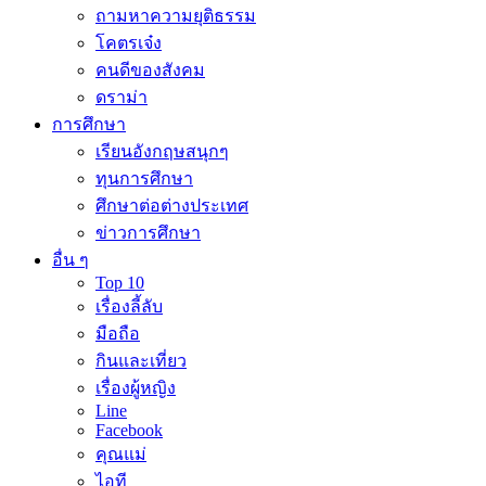
ถามหาความยุติธรรม
โคตรเจ๋ง
คนดีของสังคม
ดราม่า
การศึกษา
เรียนอังกฤษสนุกๆ
ทุนการศึกษา
ศึกษาต่อต่างประเทศ
ข่าวการศึกษา
อื่น ๆ
Top 10
เรื่องลี้ลับ
มือถือ
กินและเที่ยว
เรื่องผู้หญิง
Line
Facebook
คุณแม่
ไอที