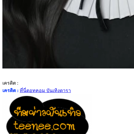
เครดิต :
เครดิต :
ที่นี่ดอทคอม บันเทิงดารา