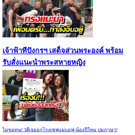
เจ้าฟ้าทีปังกรฯ เสด็จส่วนพระองค์ พร้อม
รับสั่งแนะนำพระสหายหญิง
ไม่ขอทน! 3ดีเจออกโรงเซฟแม่แอฟ-น้องปีใหม ปมภาษา!