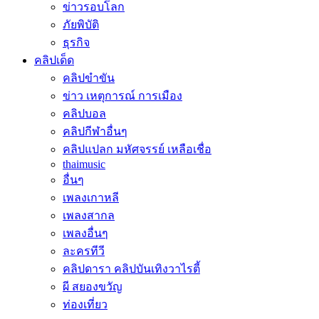
ข่าวรอบโลก
ภัยพิบัติ
ธุรกิจ
คลิปเด็ด
คลิปขำขัน
ข่าว เหตุการณ์ การเมือง
คลิปบอล
คลิปกีฬาอื่นๆ
คลิปแปลก มหัศจรรย์ เหลือเชื่อ
thaimusic
อื่นๆ
เพลงเกาหลี
เพลงสากล
เพลงอื่นๆ
ละครทีวี
คลิปดารา คลิปบันเทิงวาไรตี้
ผี สยองขวัญ
ท่องเที่ยว