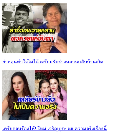
ย่าฮลุนทำใจไม่ได้ เตรียมรับร่างหลานกลับบ้านเกิด
เครียดจนร้องไห้! ใหม่ เจริญปุระ เผยความจริงเรื่องนี้