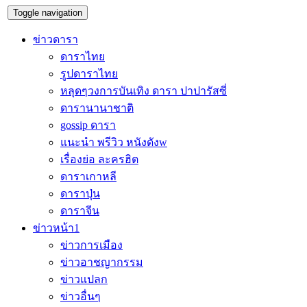
Toggle navigation
ข่าวดารา
ดาราไทย
รูปดาราไทย
หลุดๆวงการบันเทิง ดารา ปาปารัสซี่
ดารานานาชาติ
gossip ดารา
แนะนำ พรีวิว หนังดังw
เรื่องย่อ ละครฮิต
ดาราเกาหลี
ดาราปุ่น
ดาราจีน
ข่าวหน้า1
ข่าวการเมือง
ข่าวอาชญากรรม
ข่าวแปลก
ข่าวอื่นๆ