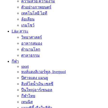
ความสวย ความงาม
ตัวอย่างภาพยนตร์
เทคโนโลยี ไอที
ล้อเลียน
เกมโชว์
Like สาระ
วิทยาศาสตร์
อาหารสมอง
ตำนานโลก
ศาลาธรรม
กีฬา
sport
หงส์แดงลิเวอร์พูล, liverpool
ปีศาจแดง แมนยู
สิงห์โตน้ำเงิน เชลซี
ปืนใหญ่อาร์เซนอล
กีฬาไทย
เทนนิส
แมนซิตี้ เรือใบสีฟ้า