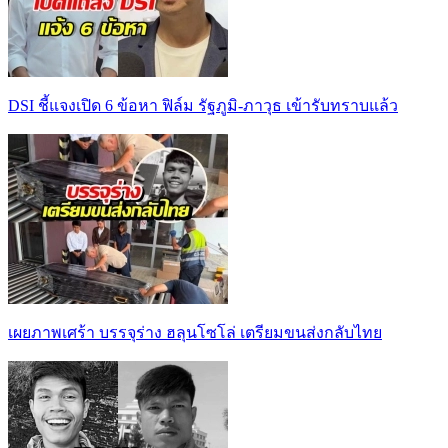
DSI ชี้แจงเปิด 6 ข้อหา ฟิล์ม รัฐภูมิ-ภาวุธ เข้ารับทราบแล้ว
เผยภาพเศร้า บรรจุร่าง ฮลุนโซโล่ เตรียมขนส่งกลับไทย