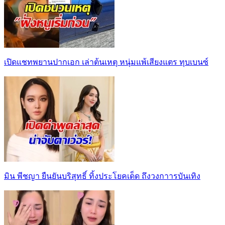
เปิดแชทพยานปากเอก เล่าต้นเหตุ หนุ่มแพ้เสียงแตร ทุบเบนซ์
มิน พีชญา ยืนยันบริสุทธิ์ ทิ้งประโยคเด็ด ถึงวงกาารบันเทิง