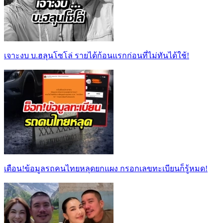
เจาะงบ บ.ฮลุนโซโล่ รายได้ก้อนแรกก่อนที่ไม่ทันได้ใช้!
เตือน!ข้อมูลรถคนไทยหลุดยกแผง กรอกเลขทะเบียนก็รู้หมด!