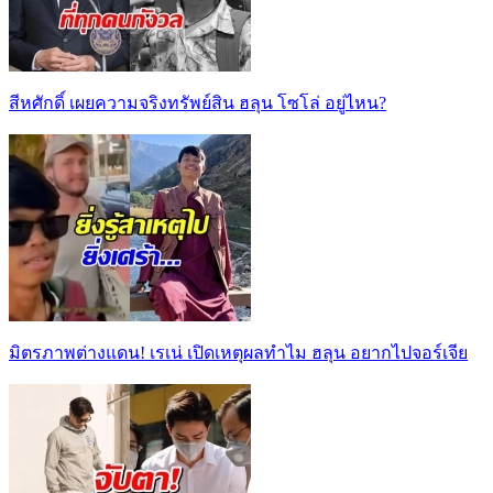
สีหศักดิ์ เผยความจริงทรัพย์สิน ฮลุน โซโล่ อยู่ไหน?
มิตรภาพต่างแดน! เรเน่ เปิดเหตุผลทำไม ฮลุน อยากไปจอร์เจีย