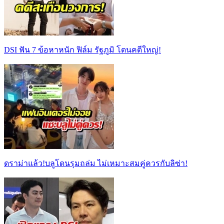
DSI ฟัน 7 ข้อหาหนัก ฟิล์ม รัฐภูมิ โดนคดีใหญ่!
ดราม่าแล้ว!บลูโดนรุมถล่ม ไม่เหมาะสมคู่ควรกับลิซ่า!