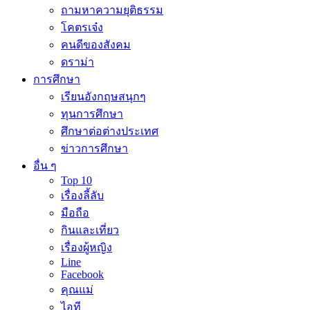
ถามหาความยุติธรรม
โคตรเจ๋ง
คนดีของสังคม
ดราม่า
การศึกษา
เรียนอังกฤษสนุกๆ
ทุนการศึกษา
ศึกษาต่อต่างประเทศ
ข่าวการศึกษา
อื่น ๆ
Top 10
เรื่องลี้ลับ
มือถือ
กินและเที่ยว
เรื่องผู้หญิง
Line
Facebook
คุณแม่
ไอที