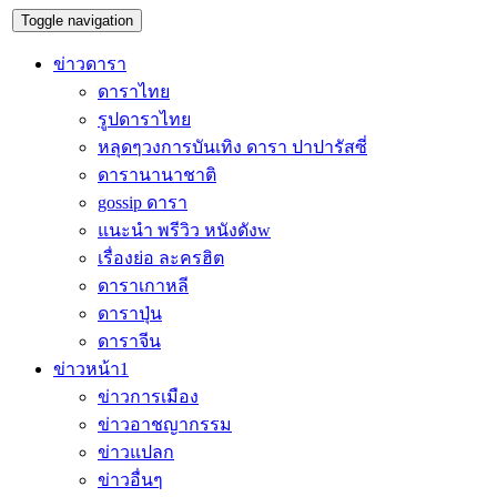
Toggle navigation
ข่าวดารา
ดาราไทย
รูปดาราไทย
หลุดๆวงการบันเทิง ดารา ปาปารัสซี่
ดารานานาชาติ
gossip ดารา
แนะนำ พรีวิว หนังดังw
เรื่องย่อ ละครฮิต
ดาราเกาหลี
ดาราปุ่น
ดาราจีน
ข่าวหน้า1
ข่าวการเมือง
ข่าวอาชญากรรม
ข่าวแปลก
ข่าวอื่นๆ