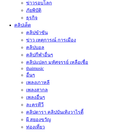
ข่าวรอบโลก
ภัยพิบัติ
ธุรกิจ
คลิปเด็ด
คลิปขำขัน
ข่าว เหตุการณ์ การเมือง
คลิปบอล
คลิปกีฬาอื่นๆ
คลิปแปลก มหัศจรรย์ เหลือเชื่อ
thaimusic
อื่นๆ
เพลงเกาหลี
เพลงสากล
เพลงอื่นๆ
ละครทีวี
คลิปดารา คลิปบันเทิงวาไรตี้
ผี สยองขวัญ
ท่องเที่ยว