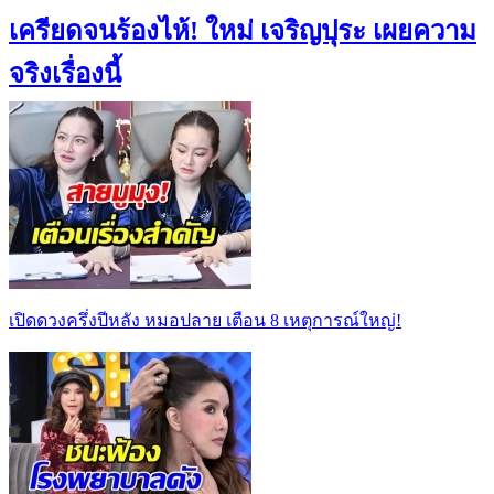
เครียดจนร้องไห้! ใหม่ เจริญปุระ เผยความ
จริงเรื่องนี้
เปิดดวงครึ่งปีหลัง หมอปลาย เตือน 8 เหตุการณ์ใหญ่!