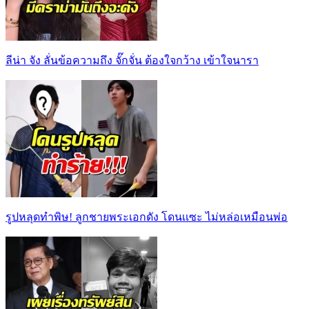
ลีน่า จัง ลั่นข้อความถึง จั๊กจั่น ต้องใจกว้าง เข้าใจนารา
รูปหลุดทำพิษ! ลูกชายพระเอกดัง โดนเเซะ ไม่หล่อเหมือนพ่อ