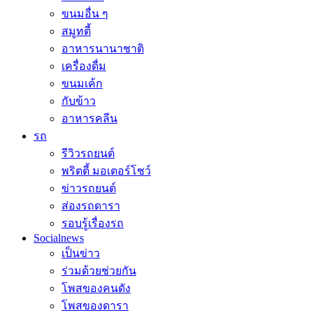
ขนมอื่น ๆ
สมูทตี้
อาหารนานาชาติ
เครื่องดื่ม
ขนมเค้ก
กับข้าว
อาหารคลีน
รถ
รีวิวรถยนต์
พริตตี้ มอเตอร์โชว์
ข่าวรถยนต์
ส่องรถดารา
รอบรู้เรื่องรถ
Socialnews
เป็นข่าว
ร่วมด้วยช่วยกัน
โพสของคนดัง
โพสของดารา