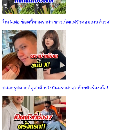
ใหม่-เต๋อ ช็อตนี้พาดราม่า ชาวเน็ตเเห่รัวคอมเมนต์เเรง!
ปล่อยรูปมายด์คู่สามี หวังปั่นดราม่าสุดท้ายทัวร์ลงเก้อ!