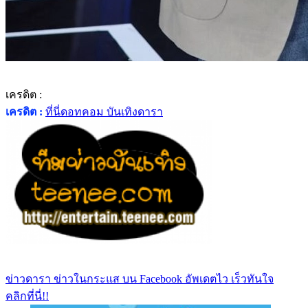
เครดิต :
เครดิต :
ที่นี่ดอทคอม บันเทิงดารา
ข่าวดารา ข่าวในกระแส บน Facebook อัพเดตไว เร็วทันใจ
คลิกที่นี่!!