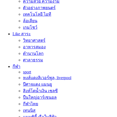
ความสวย ความงาม
ตัวอย่างภาพยนตร์
เทคโนโลยี ไอที
ล้อเลียน
เกมโชว์
Like สาระ
วิทยาศาสตร์
อาหารสมอง
ตำนานโลก
ศาลาธรรม
กีฬา
sport
หงส์แดงลิเวอร์พูล, liverpool
ปีศาจแดง แมนยู
สิงห์โตน้ำเงิน เชลซี
ปืนใหญ่อาร์เซนอล
กีฬาไทย
เทนนิส
แมนซิตี้ เรือใบสีฟ้า