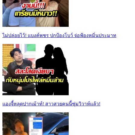
ไม่ปล่อยไว้! แบงค์พชร ปกป้องโบว์ จ่อฟ้องหมิ่นประมาท
เเองจี้หลุดปากเม้าท์! สาวสวยคนนี้ซุ่มวิวาห์เเล้ว!