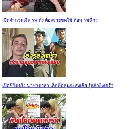
เปิดจำนวนเงิน รพ.ดัง ต้องจ่ายชดใช้ ต้อม รชนีกร
เปิดชีวิตจริง นาซาตาลา เด็กที่ฮลุนจะส่งเสีย รู้แล้วยิ่งเศร้า