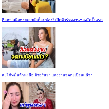
ฮือฮา!อดีตพระเอกตัวท็อปช่อง3 เปิดตัวร่วมงานช่อง7ครั้งแรก
สะใภ้หมื่นล้าน! ลือ ดิวอริสรา แต่งงานจดทะเบียนแล้ว?