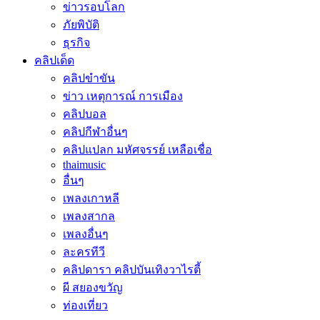
ข่าวรอบโลก
ภัยพิบัติ
ธุรกิจ
คลิปเด็ด
คลิปขำขัน
ข่าว เหตุการณ์ การเมือง
คลิปบอล
คลิปกีฬาอื่นๆ
คลิปแปลก มหัศจรรย์ เหลือเชื่อ
thaimusic
อื่นๆ
เพลงเกาหลี
เพลงสากล
เพลงอื่นๆ
ละครทีวี
คลิปดารา คลิปบันเทิงวาไรตี้
ผี สยองขวัญ
ท่องเที่ยว