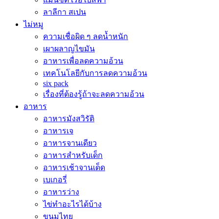
ลาลีกา สเปน
ไม่หมู
ความเชื่อผิด ๆ ลดน้ำหนัก
เผาผลาญไขมัน
อาหารเพื่อลดความอ้วน
เทคโนโลยีกับการลดความอ้วน
six pack
เรื่องที่ต้องรู้ถ้าจะลดความอ้วน
อาหาร
อาหารมังสวิรัติ
อาหารเจ
อาหารจานเดียว
อาหารสำหรับเด็ก
อาหารเช้าจานเด็ด
เบเกอรี่
อาหารว่าง
ไข่ทำอะไรได้บ้าง
ขนมไทย