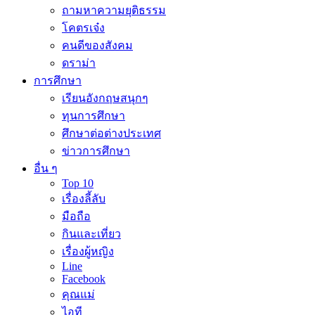
ถามหาความยุติธรรม
โคตรเจ๋ง
คนดีของสังคม
ดราม่า
การศึกษา
เรียนอังกฤษสนุกๆ
ทุนการศึกษา
ศึกษาต่อต่างประเทศ
ข่าวการศึกษา
อื่น ๆ
Top 10
เรื่องลี้ลับ
มือถือ
กินและเที่ยว
เรื่องผู้หญิง
Line
Facebook
คุณแม่
ไอที