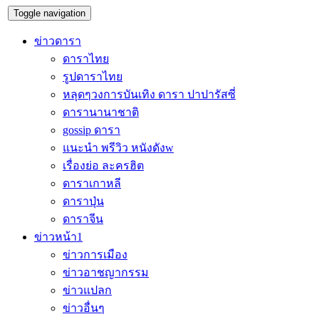
Toggle navigation
ข่าวดารา
ดาราไทย
รูปดาราไทย
หลุดๆวงการบันเทิง ดารา ปาปารัสซี่
ดารานานาชาติ
gossip ดารา
แนะนำ พรีวิว หนังดังw
เรื่องย่อ ละครฮิต
ดาราเกาหลี
ดาราปุ่น
ดาราจีน
ข่าวหน้า1
ข่าวการเมือง
ข่าวอาชญากรรม
ข่าวแปลก
ข่าวอื่นๆ