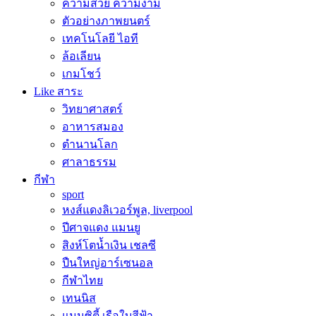
ความสวย ความงาม
ตัวอย่างภาพยนตร์
เทคโนโลยี ไอที
ล้อเลียน
เกมโชว์
Like สาระ
วิทยาศาสตร์
อาหารสมอง
ตำนานโลก
ศาลาธรรม
กีฬา
sport
หงส์แดงลิเวอร์พูล, liverpool
ปีศาจแดง แมนยู
สิงห์โตน้ำเงิน เชลซี
ปืนใหญ่อาร์เซนอล
กีฬาไทย
เทนนิส
แมนซิตี้ เรือใบสีฟ้า