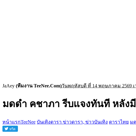
JaAey
(ทีมงาน TeeNee.Com)
วันพฤหัสบดี ที่ 14 พฤษภาคม 2569 เ
มดดำ คชาภา รีบแจงทันที หลังมี
หน้าแรกTeeNee
บันเทิงดารา ข่าวดารา, ข่าวบันเทิง
ดาราไทย
มด