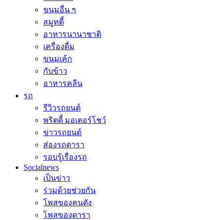
ขนมอื่น ๆ
สมูทตี้
อาหารนานาชาติ
เครื่องดื่ม
ขนมเค้ก
กับข้าว
อาหารคลีน
รถ
รีวิวรถยนต์
พริตตี้ มอเตอร์โชว์
ข่าวรถยนต์
ส่องรถดารา
รอบรู้เรื่องรถ
Socialnews
เป็นข่าว
ร่วมด้วยช่วยกัน
โพสของคนดัง
โพสของดารา