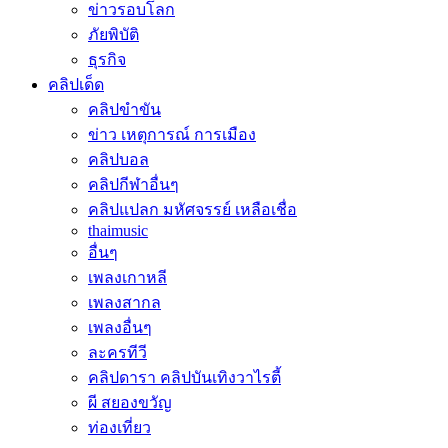
ข่าวรอบโลก
ภัยพิบัติ
ธุรกิจ
คลิปเด็ด
คลิปขำขัน
ข่าว เหตุการณ์ การเมือง
คลิปบอล
คลิปกีฬาอื่นๆ
คลิปแปลก มหัศจรรย์ เหลือเชื่อ
thaimusic
อื่นๆ
เพลงเกาหลี
เพลงสากล
เพลงอื่นๆ
ละครทีวี
คลิปดารา คลิปบันเทิงวาไรตี้
ผี สยองขวัญ
ท่องเที่ยว