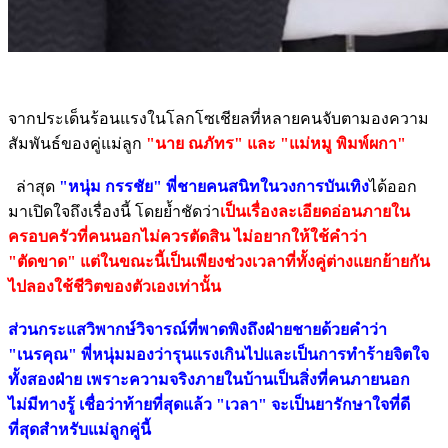
จากประเด็นร้อนแรงในโลกโซเชียลที่หลายคนจับตามองความ
สัมพันธ์ของคู่แม่ลูก
"นาย ณภัทร" และ "แม่หมู พิมพ์ผกา"
ล่าสุด
"หนุ่ม กรรชัย" พี่ชายคนสนิทในวงการบันเทิง
ได้ออก
มาเปิดใจถึงเรื่องนี้ โดยย้ำชัดว่า
เป็นเรื่องละเอียดอ่อนภายใน
ครอบครัวที่คนนอกไม่ควรตัดสิน ไม่อยากให้ใช้คำว่า
"ตัดขาด" แต่ในขณะนี้เป็นเพียงช่วงเวลาที่ทั้งคู่ต่างแยกย้ายกัน
ไปลองใช้ชีวิตของตัวเองเท่านั้น
ส่วนกระแสวิพากษ์วิจารณ์ที่พาดพิงถึงฝ่ายชายด้วยคำว่า
"เนรคุณ" พี่หนุ่มมองว่ารุนแรงเกินไปและเป็นการทำร้ายจิตใจ
ทั้งสองฝ่าย เพราะความจริงภายในบ้านเป็นสิ่งที่คนภายนอก
ไม่มีทางรู้ เชื่อว่าท้ายที่สุดแล้ว "เวลา" จะเป็นยารักษาใจที่ดี
ที่สุดสำหรับแม่ลูกคู่นี้