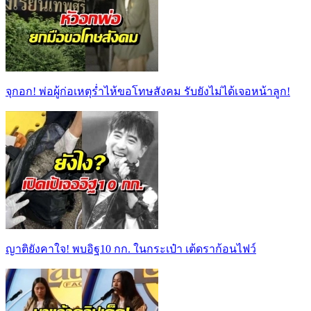
จุกอก! พ่อผู้ก่อเหตุร่ำไห้ขอโทษสังคม รับยังไม่ได้เจอหน้าลูก!
ญาติยังคาใจ! พบอิฐ10 กก. ในกระเป๋า เต้ดราก้อนไฟว์