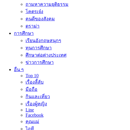
ถามหาความยุติธรรม
โคตรเจ๋ง
คนดีของสังคม
ดราม่า
การศึกษา
เรียนอังกฤษสนุกๆ
ทุนการศึกษา
ศึกษาต่อต่างประเทศ
ข่าวการศึกษา
อื่น ๆ
Top 10
เรื่องลี้ลับ
มือถือ
กินและเที่ยว
เรื่องผู้หญิง
Line
Facebook
คุณแม่
ไอที