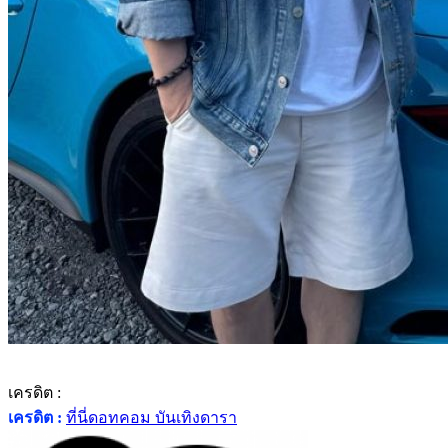
เครดิต :
เครดิต :
ที่นี่ดอทคอม บันเทิงดารา