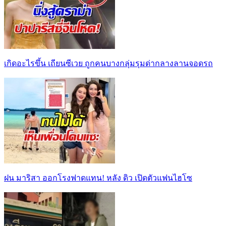
เกิดอะไรขึ้น เถียนซีเวย ถูกคนบางกลุ่มรุมด่ากลางลานจอดรถ
ฝน มาริสา ออกโรงฟาดแทน! หลัง ดิว เปิดตัวแฟนไฮโซ