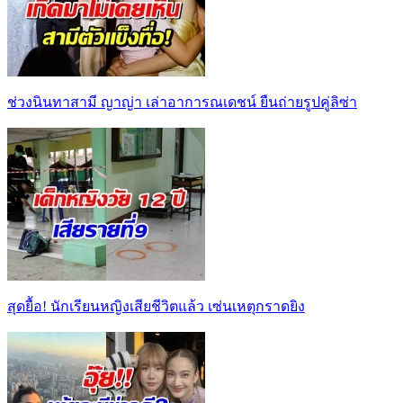
ช่วงนินทาสามี ญาญ่า เล่าอาการณเดชน์ ยืนถ่ายรูปคู่ลิซ่า
สุดยื้อ! นักเรียนหญิงเสียชีวิตแล้ว เซ่นเหตุกราดยิง