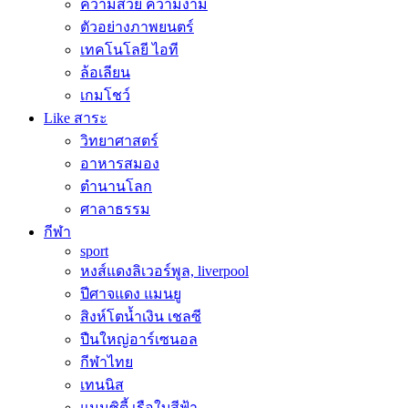
ความสวย ความงาม
ตัวอย่างภาพยนตร์
เทคโนโลยี ไอที
ล้อเลียน
เกมโชว์
Like สาระ
วิทยาศาสตร์
อาหารสมอง
ตำนานโลก
ศาลาธรรม
กีฬา
sport
หงส์แดงลิเวอร์พูล, liverpool
ปีศาจแดง แมนยู
สิงห์โตน้ำเงิน เชลซี
ปืนใหญ่อาร์เซนอล
กีฬาไทย
เทนนิส
แมนซิตี้ เรือใบสีฟ้า