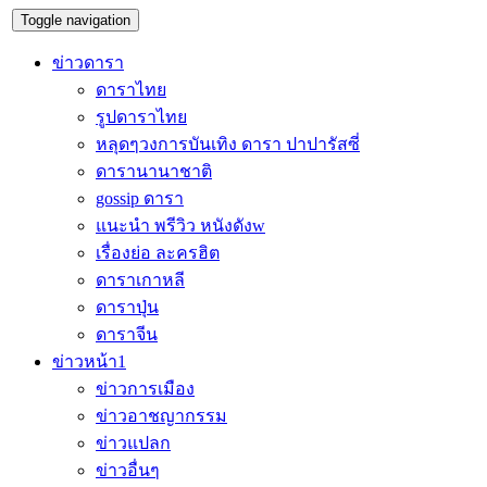
Toggle navigation
ข่าวดารา
ดาราไทย
รูปดาราไทย
หลุดๆวงการบันเทิง ดารา ปาปารัสซี่
ดารานานาชาติ
gossip ดารา
แนะนำ พรีวิว หนังดังw
เรื่องย่อ ละครฮิต
ดาราเกาหลี
ดาราปุ่น
ดาราจีน
ข่าวหน้า1
ข่าวการเมือง
ข่าวอาชญากรรม
ข่าวแปลก
ข่าวอื่นๆ