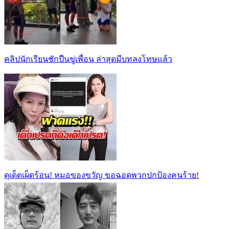
คลิปนักเรียนชักปืนขู่เพื่อน ล่าสุดมีบทลงโทษแล้ว
ดุเด็ดเผ็ดร้อน! หมอของขวัญ ขอฉอดพวกปกป้องคนร้าย!