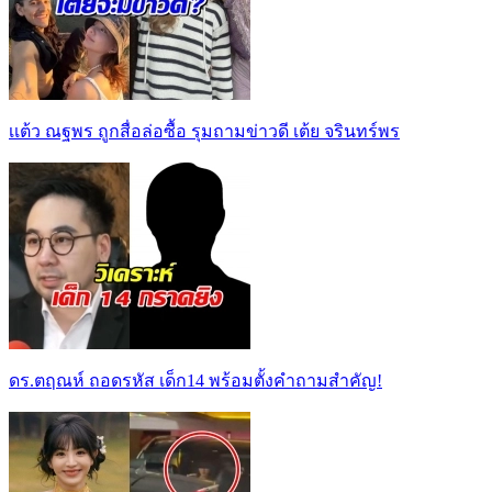
เเต้ว ณฐพร ถูกสื่อล่อซื้อ รุมถามข่าวดี เต้ย จรินทร์พร
ดร.ตฤณห์ ถอดรหัส เด็ก14 พร้อมตั้งคำถามสำคัญ!