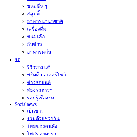
ขนมอื่น ๆ
สมูทตี้
อาหารนานาชาติ
เครื่องดื่ม
ขนมเค้ก
กับข้าว
อาหารคลีน
รถ
รีวิวรถยนต์
พริตตี้ มอเตอร์โชว์
ข่าวรถยนต์
ส่องรถดารา
รอบรู้เรื่องรถ
Socialnews
เป็นข่าว
ร่วมด้วยช่วยกัน
โพสของคนดัง
โพสของดารา