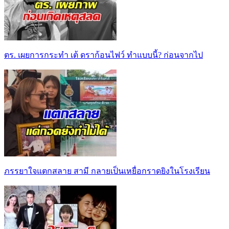
ตร. เผยการกระทำ เต้ ดราก้อนไฟว์ ทำแบบนี้? ก่อนจากไป
ภรรยาใจแตกสลาย สามี กลายเป็นเหยื่อกราดยิงในโรงเรียน