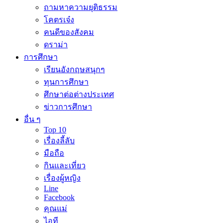
ถามหาความยุติธรรม
โคตรเจ๋ง
คนดีของสังคม
ดราม่า
การศึกษา
เรียนอังกฤษสนุกๆ
ทุนการศึกษา
ศึกษาต่อต่างประเทศ
ข่าวการศึกษา
อื่น ๆ
Top 10
เรื่องลี้ลับ
มือถือ
กินและเที่ยว
เรื่องผู้หญิง
Line
Facebook
คุณแม่
ไอที