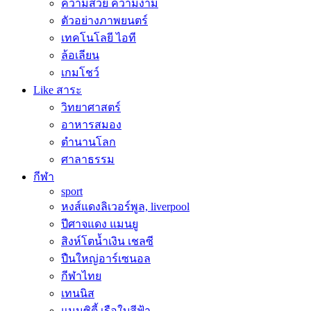
ความสวย ความงาม
ตัวอย่างภาพยนตร์
เทคโนโลยี ไอที
ล้อเลียน
เกมโชว์
Like สาระ
วิทยาศาสตร์
อาหารสมอง
ตำนานโลก
ศาลาธรรม
กีฬา
sport
หงส์แดงลิเวอร์พูล, liverpool
ปีศาจแดง แมนยู
สิงห์โตน้ำเงิน เชลซี
ปืนใหญ่อาร์เซนอล
กีฬาไทย
เทนนิส
แมนซิตี้ เรือใบสีฟ้า