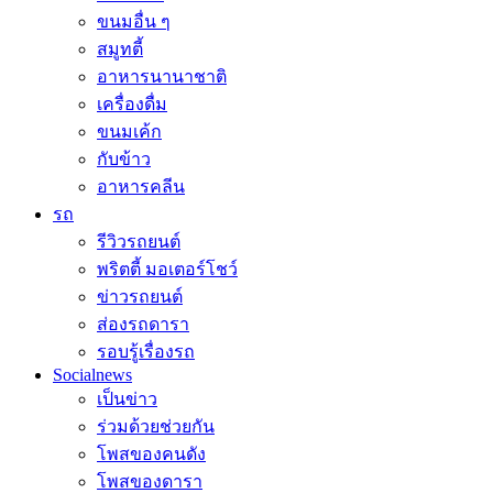
ขนมอื่น ๆ
สมูทตี้
อาหารนานาชาติ
เครื่องดื่ม
ขนมเค้ก
กับข้าว
อาหารคลีน
รถ
รีวิวรถยนต์
พริตตี้ มอเตอร์โชว์
ข่าวรถยนต์
ส่องรถดารา
รอบรู้เรื่องรถ
Socialnews
เป็นข่าว
ร่วมด้วยช่วยกัน
โพสของคนดัง
โพสของดารา