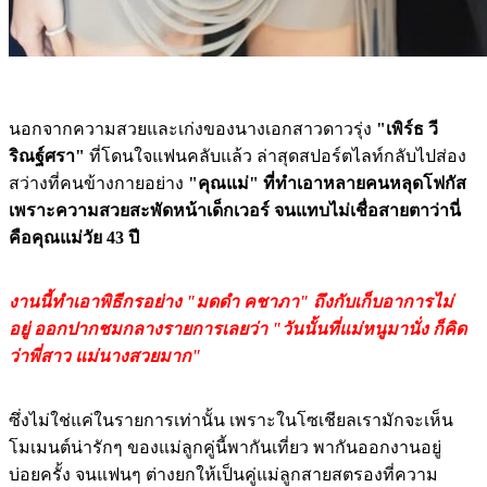
นอกจากความสวยและเก่งของนางเอกสาวดาวรุ่ง
"เพิร์ธ วี
ริณฐ์ศรา"
ที่โดนใจแฟนคลับแล้ว ล่าสุดสปอร์ตไลท์กลับไปส่อง
สว่างที่คนข้างกายอย่าง
"คุณแม่" ที่ทำเอาหลายคนหลุดโฟกัส
เพราะความสวยสะพัดหน้าเด็กเวอร์ จนแทบไม่เชื่อสายตาว่านี่
คือคุณแม่วัย 43 ปี
งานนี้ทำเอาพิธีกรอย่าง "มดดำ คชาภา" ถึงกับเก็บอาการไม่
อยู่ ออกปากชมกลางรายการเลยว่า "วันนั้นที่แม่หนูมานั่ง ก็คิด
ว่าพี่สาว แม่นางสวยมาก"
ซึ่งไม่ใช่แค่ในรายการเท่านั้น เพราะในโซเชียลเรามักจะเห็น
โมเมนต์น่ารักๆ ของแม่ลูกคู่นี้พากันเที่ยว พากันออกงานอยู่
บ่อยครั้ง จนแฟนๆ ต่างยกให้เป็นคู่แม่ลูกสายสตรองที่ความ