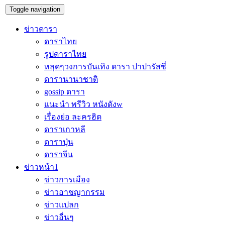
Toggle navigation
ข่าวดารา
ดาราไทย
รูปดาราไทย
หลุดๆวงการบันเทิง ดารา ปาปารัสซี่
ดารานานาชาติ
gossip ดารา
แนะนำ พรีวิว หนังดังw
เรื่องย่อ ละครฮิต
ดาราเกาหลี
ดาราปุ่น
ดาราจีน
ข่าวหน้า1
ข่าวการเมือง
ข่าวอาชญากรรม
ข่าวแปลก
ข่าวอื่นๆ