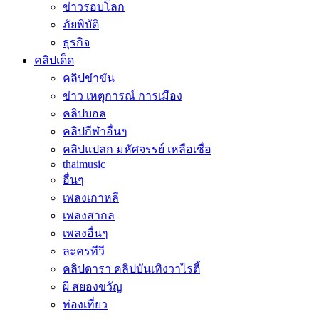
ข่าวรอบโลก
ภัยพิบัติ
ธุรกิจ
คลิปเด็ด
คลิปขำขัน
ข่าว เหตุการณ์ การเมือง
คลิปบอล
คลิปกีฬาอื่นๆ
คลิปแปลก มหัศจรรย์ เหลือเชื่อ
thaimusic
อื่นๆ
เพลงเกาหลี
เพลงสากล
เพลงอื่นๆ
ละครทีวี
คลิปดารา คลิปบันเทิงวาไรตี้
ผี สยองขวัญ
ท่องเที่ยว