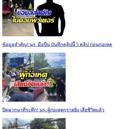
ข้อมูลสำคัญ! นร. มือปืน บันทึกคลิปนี้ 5 คลิป ก่อนก่อเหตุ
ปิดฉากนาทีระทึก! นร. ผู้ก่อเหตุกราดยิง เสียชีวิตแล้ว