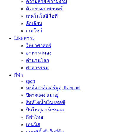
ความสวย ความงาม
ตัวอย่างภาพยนตร์
เทคโนโลยี ไอที
ล้อเลียน
เกมโชว์
Like สาระ
วิทยาศาสตร์
อาหารสมอง
ตำนานโลก
ศาลาธรรม
กีฬา
sport
หงส์แดงลิเวอร์พูล, liverpool
ปีศาจแดง แมนยู
สิงห์โตน้ำเงิน เชลซี
ปืนใหญ่อาร์เซนอล
กีฬาไทย
เทนนิส
แมนซิตี้ เรือใบสีฟ้า