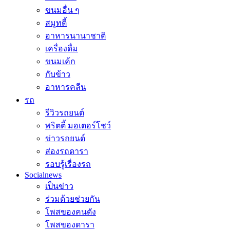
ขนมอื่น ๆ
สมูทตี้
อาหารนานาชาติ
เครื่องดื่ม
ขนมเค้ก
กับข้าว
อาหารคลีน
รถ
รีวิวรถยนต์
พริตตี้ มอเตอร์โชว์
ข่าวรถยนต์
ส่องรถดารา
รอบรู้เรื่องรถ
Socialnews
เป็นข่าว
ร่วมด้วยช่วยกัน
โพสของคนดัง
โพสของดารา