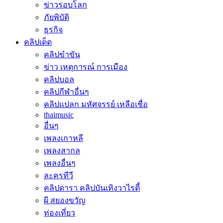
ข่าวรอบโลก
ภัยพิบัติ
ธุรกิจ
คลิปเด็ด
คลิปขำขัน
ข่าว เหตุการณ์ การเมือง
คลิปบอล
คลิปกีฬาอื่นๆ
คลิปแปลก มหัศจรรย์ เหลือเชื่อ
thaimusic
อื่นๆ
เพลงเกาหลี
เพลงสากล
เพลงอื่นๆ
ละครทีวี
คลิปดารา คลิปบันเทิงวาไรตี้
ผี สยองขวัญ
ท่องเที่ยว