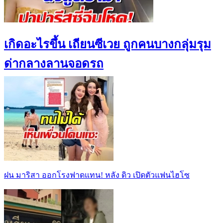
เกิดอะไรขึ้น เถียนซีเวย ถูกคนบางกลุ่มรุม
ด่ากลางลานจอดรถ
ฝน มาริสา ออกโรงฟาดแทน! หลัง ดิว เปิดตัวแฟนไฮโซ