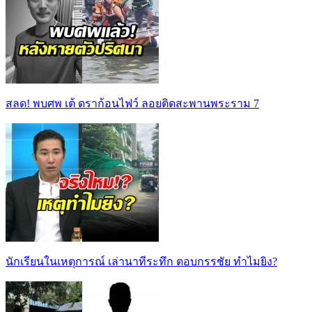
สลด! พบศพ เต้ ดราก้อนไฟว์ ลอยติดสะพานพระราม 7
นักเรียนในเหตุการณ์ เล่านาทีระทึก ตอบกรรชัย ทำไมยิง?