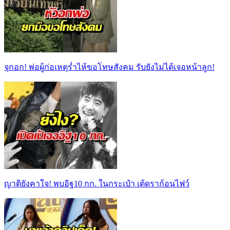
จุกอก! พ่อผู้ก่อเหตุร่ำไห้ขอโทษสังคม รับยังไม่ได้เจอหน้าลูก!
ญาติยังคาใจ! พบอิฐ10 กก. ในกระเป๋า เต้ดราก้อนไฟว์