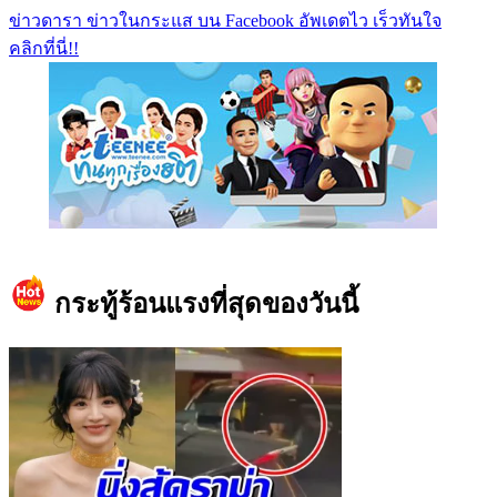
ข่าวดารา ข่าวในกระแส บน Facebook อัพเดตไว เร็วทันใจ
คลิกที่นี่!!
https://www.facebook.com/teeneedotcom
กระทู้ร้อนแรงที่สุดของวันนี้