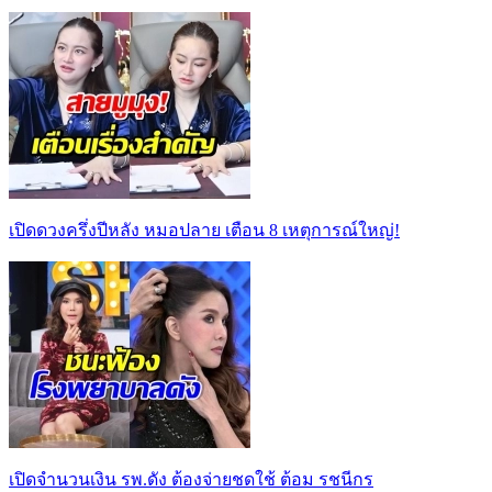
เปิดดวงครึ่งปีหลัง หมอปลาย เตือน 8 เหตุการณ์ใหญ่!
เปิดจำนวนเงิน รพ.ดัง ต้องจ่ายชดใช้ ต้อม รชนีกร