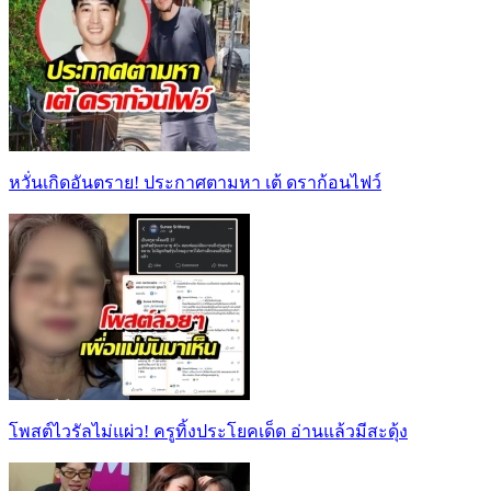
หวั่นเกิดอันตราย! ประกาศตามหา เต้ ดราก้อนไฟว์
โพสต์ไวรัลไม่แผ่ว! ครูทิ้งประโยคเด็ด อ่านแล้วมีสะดุ้ง