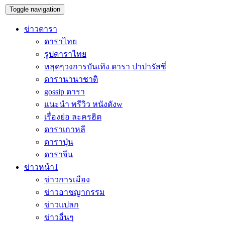
Toggle navigation
ข่าวดารา
ดาราไทย
รูปดาราไทย
หลุดๆวงการบันเทิง ดารา ปาปารัสซี่
ดารานานาชาติ
gossip ดารา
แนะนำ พรีวิว หนังดังw
เรื่องย่อ ละครฮิต
ดาราเกาหลี
ดาราปุ่น
ดาราจีน
ข่าวหน้า1
ข่าวการเมือง
ข่าวอาชญากรรม
ข่าวแปลก
ข่าวอื่นๆ