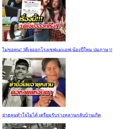
ไม่ขอทน! 3ดีเจออกโรงเซฟแม่แอฟ-น้องปีใหม ปมภาษา!
ย่าฮลุนทำใจไม่ได้ เตรียมรับร่างหลานกลับบ้านเกิด