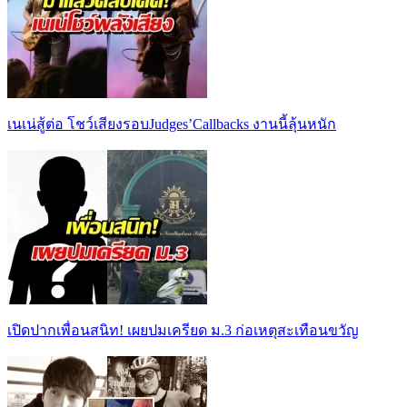
เนเน่สู้ต่อ โชว์เสียงรอบJudges’Callbacks งานนี้ลุ้นหนัก
เปิดปากเพื่อนสนิท! เผยปมเครียด ม.3 ก่อเหตุสะเทือนขวัญ