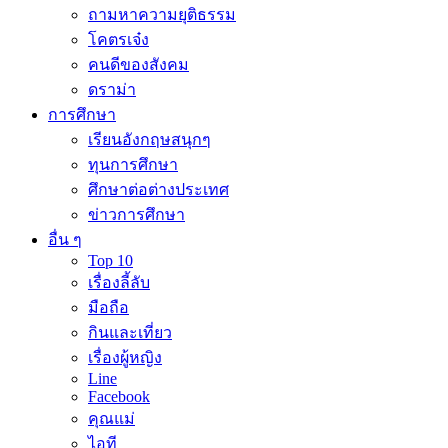
ถามหาความยุติธรรม
โคตรเจ๋ง
คนดีของสังคม
ดราม่า
การศึกษา
เรียนอังกฤษสนุกๆ
ทุนการศึกษา
ศึกษาต่อต่างประเทศ
ข่าวการศึกษา
อื่น ๆ
Top 10
เรื่องลี้ลับ
มือถือ
กินและเที่ยว
เรื่องผู้หญิง
Line
Facebook
คุณแม่
ไอที