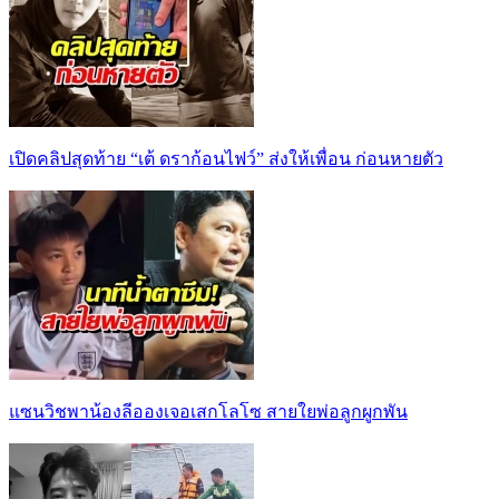
เปิดคลิปสุดท้าย “เต้ ดราก้อนไฟว์” ส่งให้เพื่อน ก่อนหายตัว
แซนวิชพาน้องลีอองเจอเสกโลโซ สายใยพ่อลูกผูกพัน