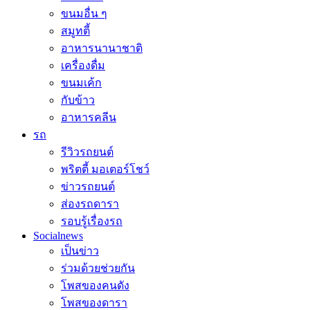
ขนมอื่น ๆ
สมูทตี้
อาหารนานาชาติ
เครื่องดื่ม
ขนมเค้ก
กับข้าว
อาหารคลีน
รถ
รีวิวรถยนต์
พริตตี้ มอเตอร์โชว์
ข่าวรถยนต์
ส่องรถดารา
รอบรู้เรื่องรถ
Socialnews
เป็นข่าว
ร่วมด้วยช่วยกัน
โพสของคนดัง
โพสของดารา