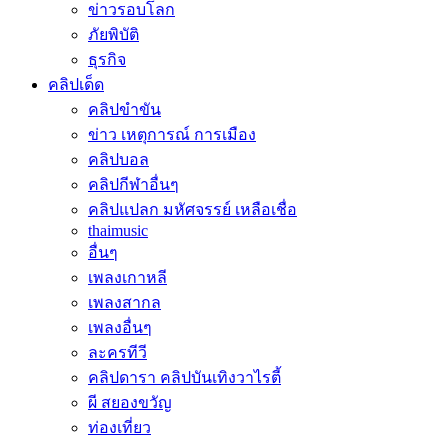
ข่าวรอบโลก
ภัยพิบัติ
ธุรกิจ
คลิปเด็ด
คลิปขำขัน
ข่าว เหตุการณ์ การเมือง
คลิปบอล
คลิปกีฬาอื่นๆ
คลิปแปลก มหัศจรรย์ เหลือเชื่อ
thaimusic
อื่นๆ
เพลงเกาหลี
เพลงสากล
เพลงอื่นๆ
ละครทีวี
คลิปดารา คลิปบันเทิงวาไรตี้
ผี สยองขวัญ
ท่องเที่ยว