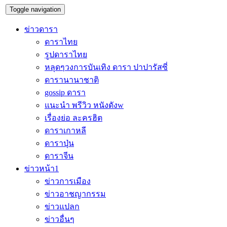
Toggle navigation
ข่าวดารา
ดาราไทย
รูปดาราไทย
หลุดๆวงการบันเทิง ดารา ปาปารัสซี่
ดารานานาชาติ
gossip ดารา
แนะนำ พรีวิว หนังดังw
เรื่องย่อ ละครฮิต
ดาราเกาหลี
ดาราปุ่น
ดาราจีน
ข่าวหน้า1
ข่าวการเมือง
ข่าวอาชญากรรม
ข่าวแปลก
ข่าวอื่นๆ