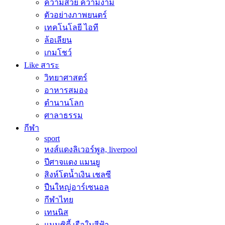
ความสวย ความงาม
ตัวอย่างภาพยนตร์
เทคโนโลยี ไอที
ล้อเลียน
เกมโชว์
Like สาระ
วิทยาศาสตร์
อาหารสมอง
ตำนานโลก
ศาลาธรรม
กีฬา
sport
หงส์แดงลิเวอร์พูล, liverpool
ปีศาจแดง แมนยู
สิงห์โตน้ำเงิน เชลซี
ปืนใหญ่อาร์เซนอล
กีฬาไทย
เทนนิส
แมนซิตี้ เรือใบสีฟ้า