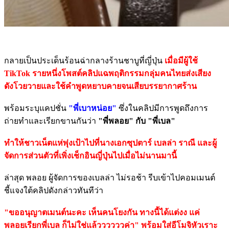
กลายเป็นประเด็นร้อนฉ่ากลางร้านชาบูที่ญี่ปุ่น
เมื่อมีผู้ใช้
TikTok รายหนึ่งโพสต์คลิปแฉพฤติกรรมกลุ่มคนไทยส่งเสียง
ดังโวยวายและใช้คำพูดหยาบคายจนเสียบรรยากาศร้าน
พร้อมระบุแคปชั่น
"พี่เบาหน่อย"
ซึ่งในคลิปมีการพูดถึงการ
ถ่ายทำและเรียกขานกันว่า
"พี่พลอย" กับ "พี่เบล"
ทำให้ชาวเน็ตแห่พุ่งเป้าไปที่นางเอกซุปตาร์ เบลล่า ราณี และผู้
จัดการส่วนตัวที่เพิ่งเช็กอินญี่ปุ่นไปเมื่อไม่นานมานี้
ล่าสุด พลอย ผู้จัดการของเบลล่า ไม่รอช้า รีบเข้าไปคอมเมนต์
ชี้แจงใต้คลิปดังกล่าวทันทีว่า
"ขออนุญาตเมนต์นะคะ เห็นคนโยงกัน ทางนี้ได้แต่งง แค่
พลอยเรียกพี่เบล ก็ไม่ใช่แล้ววววววค่า" พร้อมใส่อีโมจิหัวเราะ