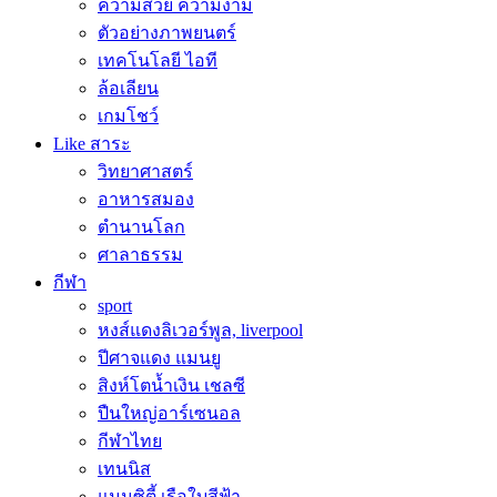
ความสวย ความงาม
ตัวอย่างภาพยนตร์
เทคโนโลยี ไอที
ล้อเลียน
เกมโชว์
Like สาระ
วิทยาศาสตร์
อาหารสมอง
ตำนานโลก
ศาลาธรรม
กีฬา
sport
หงส์แดงลิเวอร์พูล, liverpool
ปีศาจแดง แมนยู
สิงห์โตน้ำเงิน เชลซี
ปืนใหญ่อาร์เซนอล
กีฬาไทย
เทนนิส
แมนซิตี้ เรือใบสีฟ้า