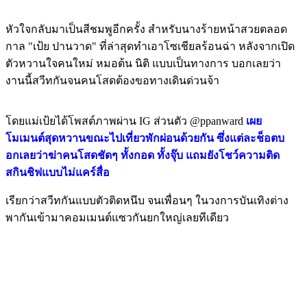
หัวใจกลับมาเป็นสีชมพูอีกครั้ง สำหรับนางร้ายหน้าสวยตลอด
กาล "เป้ย ปานวาด" ที่ล่าสุดทำเอาโซเชียลร้อนฉ่า หลังจากเปิด
ตัวหวานใจคนใหม่ หมอต้น นิติ แบบเป็นทางการ บอกเลยว่า
งานนี้สวีทกันจนคนโสดต้องขอทางเดินด่วนจ้า
โดยแม่เป้ยได้โพสต์ภาพผ่าน IG ส่วนตัว @ppanward
เผย
โมเมนต์สุดหวานขณะไปเที่ยวพักผ่อนด้วยกัน ซึ่งแต่ละช็อตบ
อกเลยว่าฆ่าคนโสดชัดๆ ทั้งกอด ทั้งจุ๊บ แถมยังโชว์ความติด
สกินชิฟแบบไม่แคร์สื่อ
เรียกว่าสวีทกันแบบตัวติดหนึบ จนเพื่อนๆ ในวงการบันเทิงต่าง
พากันเข้ามาคอมเมนต์แซวกันยกใหญ่เลยทีเดียว