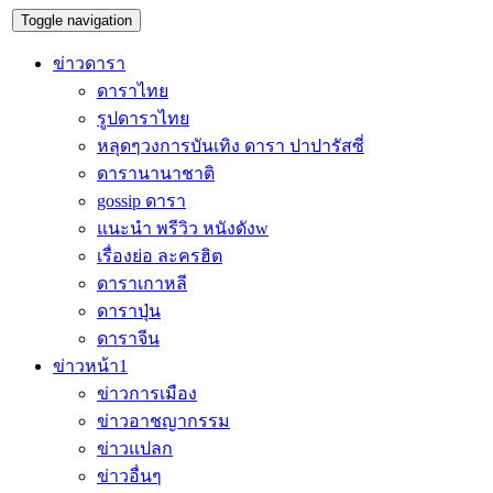
Toggle navigation
ข่าวดารา
ดาราไทย
รูปดาราไทย
หลุดๆวงการบันเทิง ดารา ปาปารัสซี่
ดารานานาชาติ
gossip ดารา
แนะนำ พรีวิว หนังดังw
เรื่องย่อ ละครฮิต
ดาราเกาหลี
ดาราปุ่น
ดาราจีน
ข่าวหน้า1
ข่าวการเมือง
ข่าวอาชญากรรม
ข่าวแปลก
ข่าวอื่นๆ