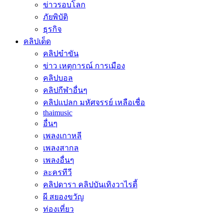
ข่าวรอบโลก
ภัยพิบัติ
ธุรกิจ
คลิปเด็ด
คลิปขำขัน
ข่าว เหตุการณ์ การเมือง
คลิปบอล
คลิปกีฬาอื่นๆ
คลิปแปลก มหัศจรรย์ เหลือเชื่อ
thaimusic
อื่นๆ
เพลงเกาหลี
เพลงสากล
เพลงอื่นๆ
ละครทีวี
คลิปดารา คลิปบันเทิงวาไรตี้
ผี สยองขวัญ
ท่องเที่ยว