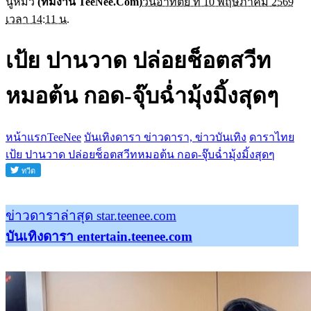
นู๋หมิว
(ทีมงาน TeeNee.Com)
วันอาทิตย์ ที่ 10 พฤษภาคม 2569
เวลา 14:11 น.
เป้ย ปานวาด ปล่อยช็อตสวีท
หมอต้น กอด-จุ๊บฉ่ำมุ้งมิ้งสุดๆ
หน้าแรกTeeNee
บันเทิงดารา ข่าวดารา, ข่าวบันเทิง
ดาราไทย
เป้ย ปานวาด ปล่อยช็อตสวีทหมอต้น กอด-จุ๊บฉ่ำมุ้งมิ้งสุดๆ
ข่าวดาราล่าสุด star.teenee.com
บันเทิงดารา entertain.teenee.com