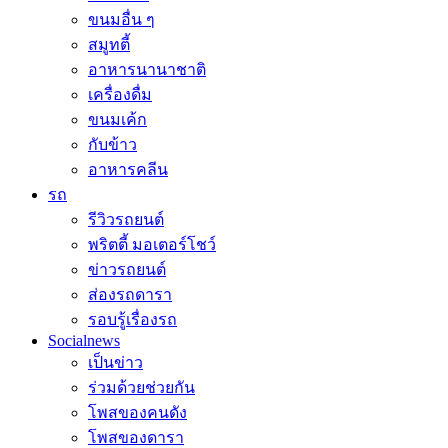
ขนมอื่น ๆ
สมูทตี้
อาหารนานาชาติ
เครื่องดื่ม
ขนมเค้ก
กับข้าว
อาหารคลีน
รถ
รีวิวรถยนต์
พริตตี้ มอเตอร์โชว์
ข่าวรถยนต์
ส่องรถดารา
รอบรู้เรื่องรถ
Socialnews
เป็นข่าว
ร่วมด้วยช่วยกัน
โพสของคนดัง
โพสของดารา