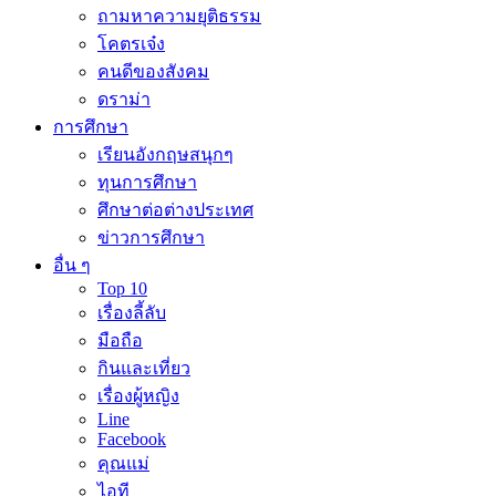
ถามหาความยุติธรรม
โคตรเจ๋ง
คนดีของสังคม
ดราม่า
การศึกษา
เรียนอังกฤษสนุกๆ
ทุนการศึกษา
ศึกษาต่อต่างประเทศ
ข่าวการศึกษา
อื่น ๆ
Top 10
เรื่องลี้ลับ
มือถือ
กินและเที่ยว
เรื่องผู้หญิง
Line
Facebook
คุณแม่
ไอที