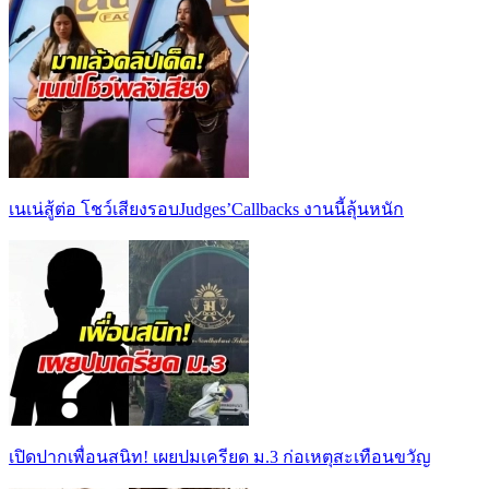
เนเน่สู้ต่อ โชว์เสียงรอบJudges’Callbacks งานนี้ลุ้นหนัก
เปิดปากเพื่อนสนิท! เผยปมเครียด ม.3 ก่อเหตุสะเทือนขวัญ