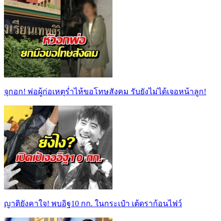
จุกอก! พ่อผู้ก่อเหตุร่ำไห้ขอโทษสังคม รับยังไม่ได้เจอหน้าลูก!
ญาติยังคาใจ! พบอิฐ10 กก. ในกระเป๋า เต้ดราก้อนไฟว์