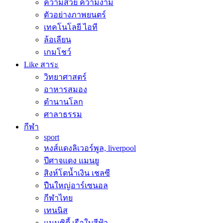
ความสวย ความงาม
ตัวอย่างภาพยนตร์
เทคโนโลยี ไอที
ล้อเลียน
เกมโชว์
Like สาระ
วิทยาศาสตร์
อาหารสมอง
ตำนานโลก
ศาลาธรรม
กีฬา
sport
หงส์แดงลิเวอร์พูล, liverpool
ปีศาจแดง แมนยู
สิงห์โตน้ำเงิน เชลซี
ปืนใหญ่อาร์เซนอล
กีฬาไทย
เทนนิส
แมนซิตี้ เรือใบสีฟ้า