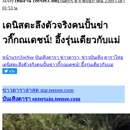
JaAey
(ทีมงาน TeeNee.Com)
วันศุกร์ ที่ 8 พฤษภาคม 2569 เวลา
01:53 น.
เดนิสตะลึงตัวจริงคนปั้นข่า
วกิ๊กณเดชน์! อึ้งรุ่นเดียวกับแม่
หน้าแรกTeeNee
บันเทิงดารา ข่าวดารา, ข่าวบันเทิง
ดาราไทย
เดนิสตะลึงตัวจริงคนปั้นข่าวกิ๊กณเดชน์! อึ้งรุ่นเดียวกับแม่
ข่าวดาราล่าสุด star.teenee.com
บันเทิงดารา entertain.teenee.com