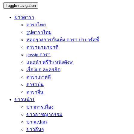
Toggle navigation
ข่าวดารา
ดาราไทย
รูปดาราไทย
หลุดๆวงการบันเทิง ดารา ปาปารัสซี่
ดารานานาชาติ
gossip ดารา
แนะนำ พรีวิว หนังดังw
เรื่องย่อ ละครฮิต
ดาราเกาหลี
ดาราปุ่น
ดาราจีน
ข่าวหน้า1
ข่าวการเมือง
ข่าวอาชญากรรม
ข่าวแปลก
ข่าวอื่นๆ