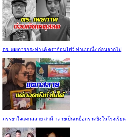
ตร. เผยการกระทำ เต้ ดราก้อนไฟว์ ทำแบบนี้? ก่อนจากไป
ภรรยาใจแตกสลาย สามี กลายเป็นเหยื่อกราดยิงในโรงเรียน