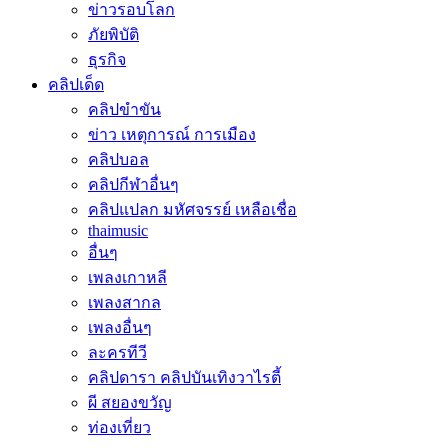
ข่าวรอบโลก
ภัยพิบัติ
ธุรกิจ
คลิปเด็ด
คลิปขำขัน
ข่าว เหตุการณ์ การเมือง
คลิปบอล
คลิปกีฬาอื่นๆ
คลิปแปลก มหัศจรรย์ เหลือเชื่อ
thaimusic
อื่นๆ
เพลงเกาหลี
เพลงสากล
เพลงอื่นๆ
ละครทีวี
คลิปดารา คลิปบันเทิงวาไรตี้
ผี สยองขวัญ
ท่องเที่ยว