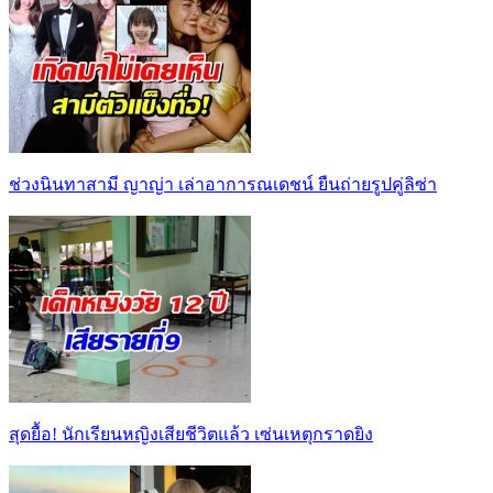
ช่วงนินทาสามี ญาญ่า เล่าอาการณเดชน์ ยืนถ่ายรูปคู่ลิซ่า
สุดยื้อ! นักเรียนหญิงเสียชีวิตแล้ว เซ่นเหตุกราดยิง