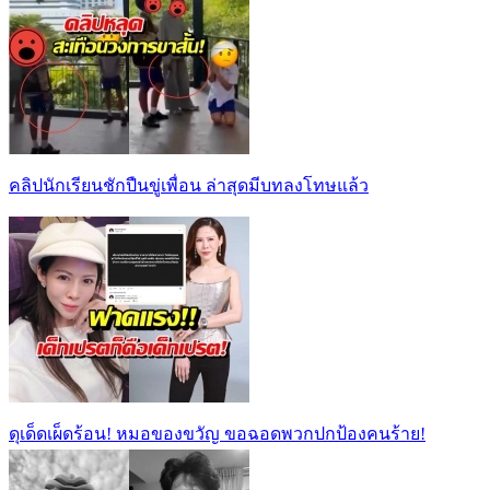
คลิปนักเรียนชักปืนขู่เพื่อน ล่าสุดมีบทลงโทษแล้ว
ดุเด็ดเผ็ดร้อน! หมอของขวัญ ขอฉอดพวกปกป้องคนร้าย!