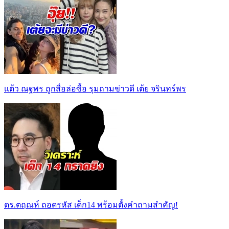
เเต้ว ณฐพร ถูกสื่อล่อซื้อ รุมถามข่าวดี เต้ย จรินทร์พร
ดร.ตฤณห์ ถอดรหัส เด็ก14 พร้อมตั้งคำถามสำคัญ!