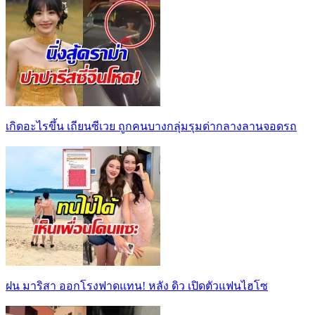
เกิดอะไรขึ้น เถียนซีเวย ถูกคนบางกลุ่มรุมด่ากลางลานจอดรถ
ฝน มาริสา ออกโรงฟาดแทน! หลัง ดิว เปิดตัวแฟนไฮโซ