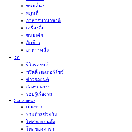
ขนมอื่น ๆ
สมูทตี้
อาหารนานาชาติ
เครื่องดื่ม
ขนมเค้ก
กับข้าว
อาหารคลีน
รถ
รีวิวรถยนต์
พริตตี้ มอเตอร์โชว์
ข่าวรถยนต์
ส่องรถดารา
รอบรู้เรื่องรถ
Socialnews
เป็นข่าว
ร่วมด้วยช่วยกัน
โพสของคนดัง
โพสของดารา