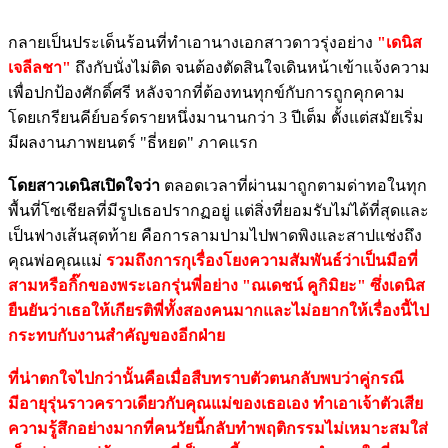
กลายเป็นประเด็นร้อนที่ทำเอานางเอกสาวดาวรุ่งอย่าง
"เดนิส
เจลีลชา"
ถึงกับนั่งไม่ติด จนต้องตัดสินใจเดินหน้าเข้าแจ้งความ
เพื่อปกป้องศักดิ์ศรี หลังจากที่ต้องทนทุกข์กับการถูกคุกคาม
โดยเกรียนคีย์บอร์ดรายหนึ่งมานานกว่า 3 ปีเต็ม ตั้งแต่สมัยเริ่ม
มีผลงานภาพยนตร์ "ธี่หยด" ภาคแรก
โดยสาวเดนิสเปิดใจว่า
ตลอดเวลาที่ผ่านมาถูกตามด่าทอในทุก
พื้นที่โซเชียลที่มีรูปเธอปรากฏอยู่ แต่สิ่งที่ยอมรับไม่ได้ที่สุดและ
เป็นฟางเส้นสุดท้าย คือการลามปามไปพาดพิงและสาปแช่งถึง
คุณพ่อคุณแม่
รวมถึงการกุเรื่องโยงความสัมพันธ์ว่าเป็นมือที่
สามหรือกิ๊กของพระเอกรุ่นพี่อย่าง "ณเดชน์ คูกิมิยะ" ซึ่งเดนิส
ยืนยันว่าเธอให้เกียรติพี่ทั้งสองคนมากและไม่อยากให้เรื่องนี้ไป
กระทบกับงานสำคัญของอีกฝ่าย
ที่น่าตกใจไปกว่านั้นคือเมื่อสืบทราบตัวตนกลับพบว่าคู่กรณี
มีอายุรุ่นราวคราวเดียวกับคุณแม่ของเธอเอง ทำเอาเจ้าตัวเสีย
ความรู้สึกอย่างมากที่คนวัยนี้กลับทำพฤติกรรมไม่เหมาะสมใส่