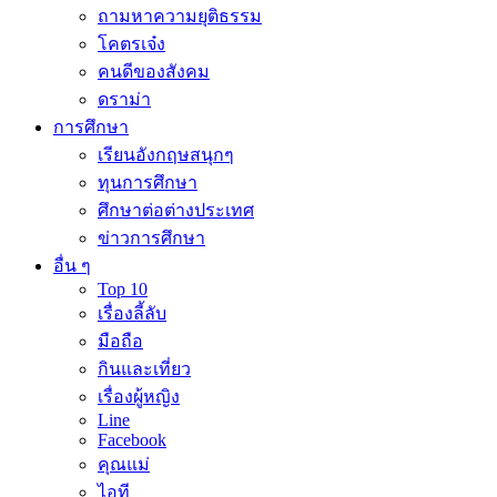
ถามหาความยุติธรรม
โคตรเจ๋ง
คนดีของสังคม
ดราม่า
การศึกษา
เรียนอังกฤษสนุกๆ
ทุนการศึกษา
ศึกษาต่อต่างประเทศ
ข่าวการศึกษา
อื่น ๆ
Top 10
เรื่องลี้ลับ
มือถือ
กินและเที่ยว
เรื่องผู้หญิง
Line
Facebook
คุณแม่
ไอที