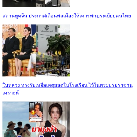
สถานทูตจีน ประกาศเตือนพลเมืองให้เคารพกฎระเบียบคนไทย
ในหลวง ทรงรับเหยื่อเหตุสลดในโรงเรียน ไว้ในพระบรมราชานุ
เคราะห์