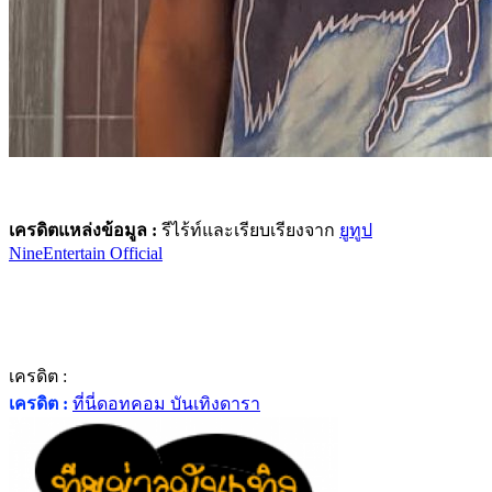
เครดิตแหล่งข้อมูล :
รีไร้ท์และเรียบเรียงจาก
ยูทูป
NineEntertain Official
เครดิต :
เครดิต :
ที่นี่ดอทคอม บันเทิงดารา