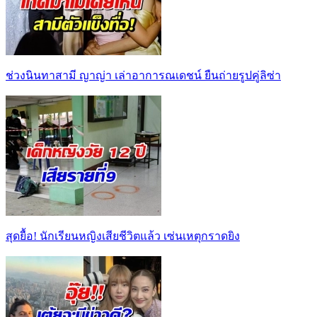
ช่วงนินทาสามี ญาญ่า เล่าอาการณเดชน์ ยืนถ่ายรูปคู่ลิซ่า
สุดยื้อ! นักเรียนหญิงเสียชีวิตแล้ว เซ่นเหตุกราดยิง