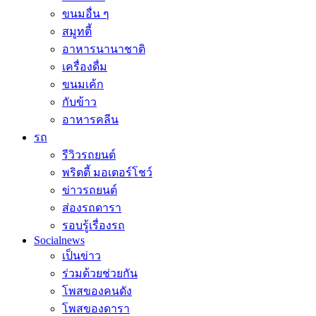
ขนมอื่น ๆ
สมูทตี้
อาหารนานาชาติ
เครื่องดื่ม
ขนมเค้ก
กับข้าว
อาหารคลีน
รถ
รีวิวรถยนต์
พริตตี้ มอเตอร์โชว์
ข่าวรถยนต์
ส่องรถดารา
รอบรู้เรื่องรถ
Socialnews
เป็นข่าว
ร่วมด้วยช่วยกัน
โพสของคนดัง
โพสของดารา