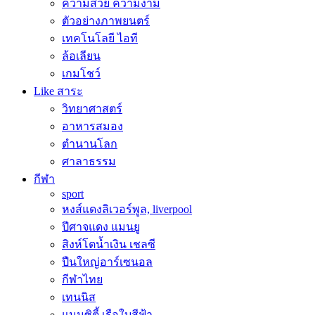
ความสวย ความงาม
ตัวอย่างภาพยนตร์
เทคโนโลยี ไอที
ล้อเลียน
เกมโชว์
Like สาระ
วิทยาศาสตร์
อาหารสมอง
ตำนานโลก
ศาลาธรรม
กีฬา
sport
หงส์แดงลิเวอร์พูล, liverpool
ปีศาจแดง แมนยู
สิงห์โตน้ำเงิน เชลซี
ปืนใหญ่อาร์เซนอล
กีฬาไทย
เทนนิส
แมนซิตี้ เรือใบสีฟ้า