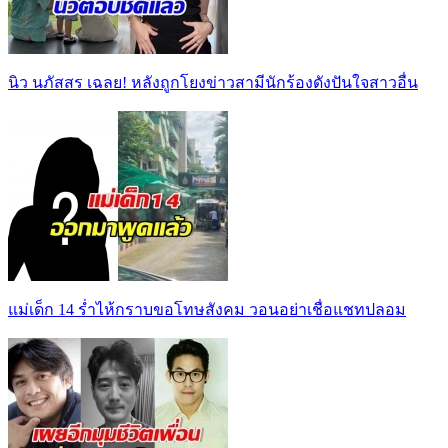
นิว นภัสสร เฉลย! หลังถูกโยงข่าวสามีนักร้องดังปันใจสาวอื่น
แม่เด็ก 14 ร่ำไห้กราบขอโทษสังคม วอนอย่าเชื่อแชทปลอม