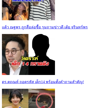
เเต้ว ณฐพร ถูกสื่อล่อซื้อ รุมถามข่าวดี เต้ย จรินทร์พร
ดร.ตฤณห์ ถอดรหัส เด็ก14 พร้อมตั้งคำถามสำคัญ!