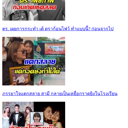
ตร. เผยการกระทำ เต้ ดราก้อนไฟว์ ทำแบบนี้? ก่อนจากไป
ภรรยาใจแตกสลาย สามี กลายเป็นเหยื่อกราดยิงในโรงเรียน