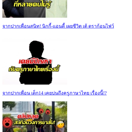
จากปากเพื่อนสนิท! นิกกี้-แอนดี้ เผยชีวิต เต้ ดราก้อนไฟว์
จากปากเพื่อน เด็ก14 เคยบ่นถึงครูภาษาไทย เรื่องนี้!?