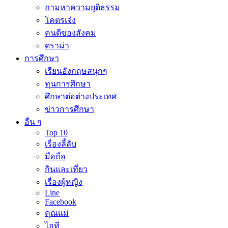
ถามหาความยุติธรรม
โคตรเจ๋ง
คนดีของสังคม
ดราม่า
การศึกษา
เรียนอังกฤษสนุกๆ
ทุนการศึกษา
ศึกษาต่อต่างประเทศ
ข่าวการศึกษา
อื่น ๆ
Top 10
เรื่องลี้ลับ
มือถือ
กินและเที่ยว
เรื่องผู้หญิง
Line
Facebook
คุณแม่
ไอที