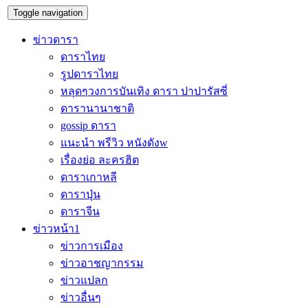
Toggle navigation
ข่าวดารา
ดาราไทย
รูปดาราไทย
หลุดๆวงการบันเทิง ดารา ปาปารัสซี่
ดารานานาชาติ
gossip ดารา
แนะนำ พรีวิว หนังดังw
เรื่องย่อ ละครฮิต
ดาราเกาหลี
ดาราปุ่น
ดาราจีน
ข่าวหน้า1
ข่าวการเมือง
ข่าวอาชญากรรม
ข่าวแปลก
ข่าวอื่นๆ