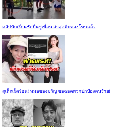
คลิปนักเรียนชักปืนขู่เพื่อน ล่าสุดมีบทลงโทษแล้ว
ดุเด็ดเผ็ดร้อน! หมอของขวัญ ขอฉอดพวกปกป้องคนร้าย!