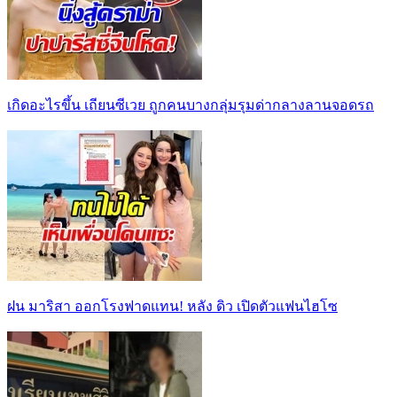
เกิดอะไรขึ้น เถียนซีเวย ถูกคนบางกลุ่มรุมด่ากลางลานจอดรถ
ฝน มาริสา ออกโรงฟาดแทน! หลัง ดิว เปิดตัวแฟนไฮโซ