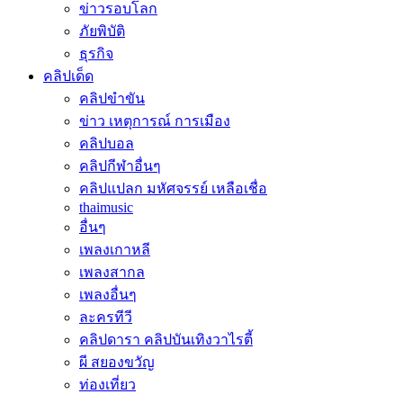
ข่าวรอบโลก
ภัยพิบัติ
ธุรกิจ
คลิปเด็ด
คลิปขำขัน
ข่าว เหตุการณ์ การเมือง
คลิปบอล
คลิปกีฬาอื่นๆ
คลิปแปลก มหัศจรรย์ เหลือเชื่อ
thaimusic
อื่นๆ
เพลงเกาหลี
เพลงสากล
เพลงอื่นๆ
ละครทีวี
คลิปดารา คลิปบันเทิงวาไรตี้
ผี สยองขวัญ
ท่องเที่ยว