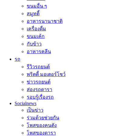
ขนมอื่น ๆ
สมูทตี้
อาหารนานาชาติ
เครื่องดื่ม
ขนมเค้ก
กับข้าว
อาหารคลีน
รถ
รีวิวรถยนต์
พริตตี้ มอเตอร์โชว์
ข่าวรถยนต์
ส่องรถดารา
รอบรู้เรื่องรถ
Socialnews
เป็นข่าว
ร่วมด้วยช่วยกัน
โพสของคนดัง
โพสของดารา