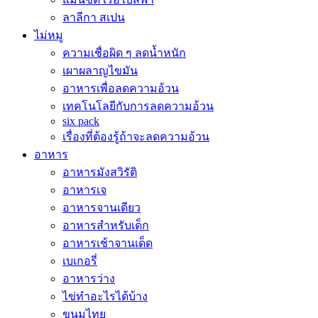
ลาลีกา สเปน
ไม่หมู
ความเชื่อผิด ๆ ลดน้ำหนัก
เผาผลาญไขมัน
อาหารเพื่อลดความอ้วน
เทคโนโลยีกับการลดความอ้วน
six pack
เรื่องที่ต้องรู้ถ้าจะลดความอ้วน
อาหาร
อาหารมังสวิรัติ
อาหารเจ
อาหารจานเดียว
อาหารสำหรับเด็ก
อาหารเช้าจานเด็ด
เบเกอรี่
อาหารว่าง
ไข่ทำอะไรได้บ้าง
ขนมไทย