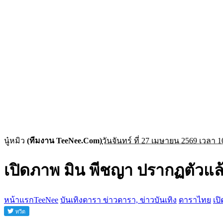
นู๋หมิว
(ทีมงาน TeeNee.Com)
วันจันทร์ ที่ 27 เมษายน 2569 เวลา 1
เปิดภาพ มิน พีชญา ปรากฏตัวแ
หน้าแรกTeeNee
บันเทิงดารา ข่าวดารา, ข่าวบันเทิง
ดาราไทย
เป