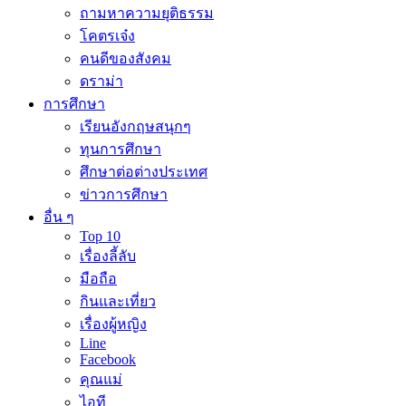
ถามหาความยุติธรรม
โคตรเจ๋ง
คนดีของสังคม
ดราม่า
การศึกษา
เรียนอังกฤษสนุกๆ
ทุนการศึกษา
ศึกษาต่อต่างประเทศ
ข่าวการศึกษา
อื่น ๆ
Top 10
เรื่องลี้ลับ
มือถือ
กินและเที่ยว
เรื่องผู้หญิง
Line
Facebook
คุณแม่
ไอที