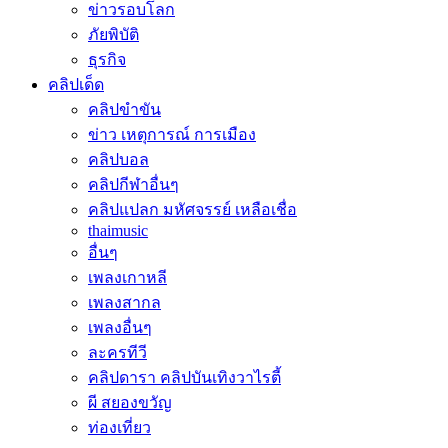
ข่าวรอบโลก
ภัยพิบัติ
ธุรกิจ
คลิปเด็ด
คลิปขำขัน
ข่าว เหตุการณ์ การเมือง
คลิปบอล
คลิปกีฬาอื่นๆ
คลิปแปลก มหัศจรรย์ เหลือเชื่อ
thaimusic
อื่นๆ
เพลงเกาหลี
เพลงสากล
เพลงอื่นๆ
ละครทีวี
คลิปดารา คลิปบันเทิงวาไรตี้
ผี สยองขวัญ
ท่องเที่ยว