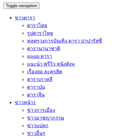
Toggle navigation
ข่าวดารา
ดาราไทย
รูปดาราไทย
หลุดๆวงการบันเทิง ดารา ปาปารัสซี่
ดารานานาชาติ
gossip ดารา
แนะนำ พรีวิว หนังดังw
เรื่องย่อ ละครฮิต
ดาราเกาหลี
ดาราปุ่น
ดาราจีน
ข่าวหน้า1
ข่าวการเมือง
ข่าวอาชญากรรม
ข่าวแปลก
ข่าวอื่นๆ