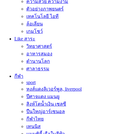
ความสวย ความงาม
ตัวอย่างภาพยนตร์
เทคโนโลยี ไอที
ล้อเลียน
เกมโชว์
Like สาระ
วิทยาศาสตร์
อาหารสมอง
ตำนานโลก
ศาลาธรรม
กีฬา
sport
หงส์แดงลิเวอร์พูล, liverpool
ปีศาจแดง แมนยู
สิงห์โตน้ำเงิน เชลซี
ปืนใหญ่อาร์เซนอล
กีฬาไทย
เทนนิส
แมนซิตี้ เรือใบสีฟ้า