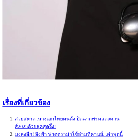
เรื่องที่เกี่ยวข้อง
สวยสะกด..นางเอกไทยคนดัง ปิดฉากพรมแดงคาน
ส์2025ด้วยลุคสุดจึ้ง!
มงลงอีก! อิงฟ้า ฟาดดราม่าใช้ล่ามที่คานส์...คำพูดนี้