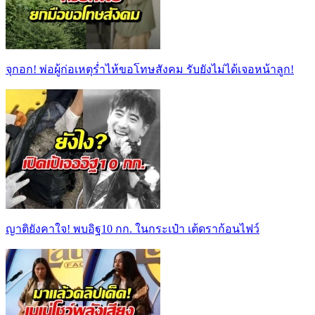
จุกอก! พ่อผู้ก่อเหตุร่ำไห้ขอโทษสังคม รับยังไม่ได้เจอหน้าลูก!
ญาติยังคาใจ! พบอิฐ10 กก. ในกระเป๋า เต้ดราก้อนไฟว์