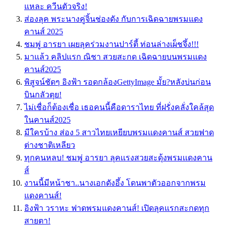
แหละ ควีนตัวจริง!
ส่องลุค พระนางคู่จิ้นช่องดัง กับการเฉิดฉายพรมแดง
คานส์ 2025
ชมพู่ อารยา เผยลุคร่วมงานปาร์ตี้ ท่อนล่างเผ็ชจึ้ง!!!
มาแล้ว คลิปแรก ณิชา สวยสะกด เฉิดฉายบนพรมแดง
คานส์2025
พิสูจน์ชัดๆ อิงฟ้า รอดกล้องGettyImage มั้ย?หลังบ่นก่อน
บินกลัวตุย!
ไม่เชื่อก็ต้องเชื่อ เธอคนนี้คือดาราไทย ที่ฝรั่งคลั่งใคล้สุด
ในคานส์2025
มีใครบ้าง ส่อง 5 สาวไทยเหยียบพรมเเดงคานส์ สวยฟาด
ต่างชาติเหลียว
ทุกคนหลบ! ชมพู่ อารยา ลุคเเรงสวยสะดุ้งพรมเเดงคาน
ส์
งานนี้มีหน้าชา..นางเอกดังอึ้ง โดนพาตัวออกจากพรม
แดงคานส์!
อิงฟ้า วราหะ ฟาดพรมแดงคานส์! เปิดลุคแรกสะกดทุก
สายตา!