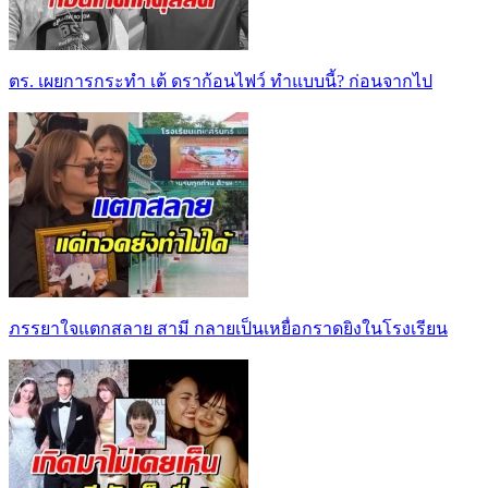
ตร. เผยการกระทำ เต้ ดราก้อนไฟว์ ทำแบบนี้? ก่อนจากไป
ภรรยาใจแตกสลาย สามี กลายเป็นเหยื่อกราดยิงในโรงเรียน