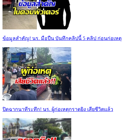
ข้อมูลสำคัญ! นร. มือปืน บันทึกคลิปนี้ 5 คลิป ก่อนก่อเหตุ
ปิดฉากนาทีระทึก! นร. ผู้ก่อเหตุกราดยิง เสียชีวิตแล้ว