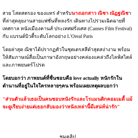
สวย โสดสตรอง ของแทร่ สำหรับ
นางเอกสาว ณิชา ณัฏฐณิช
า
ที่ล่าสุดลุยงานสายแฟชั่นที่หลงรัก เดินทางไปร่วมเฉิดฉายที่
เทศกาล หนังเมืองคานส์ ประเทศฝรั่งเศส (Cannes Film Festival)
กับ แบรนด์บิวตี้ระดับโลกอย่าง L'Oreal Paris
โดยล่าสุด ณิชาได้ปรากฏตัวในชุดเดรสสีดำสุดสง่างาม พร้อม
ให้สัมภาษณ์สื่อเป็นภาษาอังกฤษอย่างคล่องแคล่วถึงไลฟ์สไตล์
และภาพยนตร์โปรด
โดยบอกว่า ภาพยนต์ที่ชื่นชอบคือ love actually หนักรักใน
ตำนานที่อยู่ในใจใครหลายๆคน พร้อมเผยเหตุผลบอกว่า
"ส่วนตัวแล้วเธอเป็นคนชอบหนังรักและโรแมนติกคอมเมดี้ แม้
จะดูเรียบง่ายแต่เธอกลับมองว่าหนังเหล่านี้มีเสน่ห์น่ารัก"
ชมคลิป