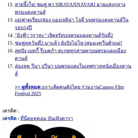
สวยจึ้งใจ! ชมพู่ พา SIRAVANNAVARI ฉายแสงกลาง
พรมแดงคานส์
แม่ฟาดเรียบ!ส่อง แองเจลิน่า โจลี่ บนพรมแดงคานส์ใน
รอบ14ปี
"อิงฟ้า วราหะ" เจิดจรัสบนพรมแดงคานส์วันที่2
ชมพู่ลุควันที่2 มาแล้ว ยังปังไม่ไหวสมมงควีนตัวแม่!
สุดปัง เบคกี้ รีเบคก้า สะกดทุกสายตาบนพรมแดงเมือง
คานส์
ส่องลุค วีนา ปวีนา บนพรมแดงในเทศกาลหนังเมืองคาน
ส์
>> ดูทั้งหมด :
เกาะติดคนดังไทย ร่วมงานCannes Film
Festival 2025
เครดิต :
เครดิต :
ที่นี่ดอทคอม บันเทิงดารา