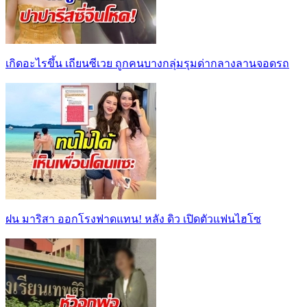
เกิดอะไรขึ้น เถียนซีเวย ถูกคนบางกลุ่มรุมด่ากลางลานจอดรถ
ฝน มาริสา ออกโรงฟาดแทน! หลัง ดิว เปิดตัวแฟนไฮโซ