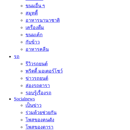
ขนมอื่น ๆ
สมูทตี้
อาหารนานาชาติ
เครื่องดื่ม
ขนมเค้ก
กับข้าว
อาหารคลีน
รถ
รีวิวรถยนต์
พริตตี้ มอเตอร์โชว์
ข่าวรถยนต์
ส่องรถดารา
รอบรู้เรื่องรถ
Socialnews
เป็นข่าว
ร่วมด้วยช่วยกัน
โพสของคนดัง
โพสของดารา