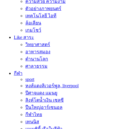
ความสวย ความงาม
ตัวอย่างภาพยนตร์
เทคโนโลยี ไอที
ล้อเลียน
เกมโชว์
Like สาระ
วิทยาศาสตร์
อาหารสมอง
ตำนานโลก
ศาลาธรรม
กีฬา
sport
หงส์แดงลิเวอร์พูล, liverpool
ปีศาจแดง แมนยู
สิงห์โตน้ำเงิน เชลซี
ปืนใหญ่อาร์เซนอล
กีฬาไทย
เทนนิส
แมนซิตี้ เรือใบสีฟ้า