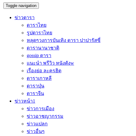
Toggle navigation
ข่าวดารา
ดาราไทย
รูปดาราไทย
หลุดๆวงการบันเทิง ดารา ปาปารัสซี่
ดารานานาชาติ
gossip ดารา
แนะนำ พรีวิว หนังดังw
เรื่องย่อ ละครฮิต
ดาราเกาหลี
ดาราปุ่น
ดาราจีน
ข่าวหน้า1
ข่าวการเมือง
ข่าวอาชญากรรม
ข่าวแปลก
ข่าวอื่นๆ