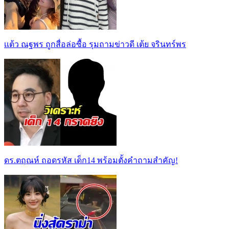
เเต้ว ณฐพร ถูกสื่อล่อซื้อ รุมถามข่าวดี เต้ย จรินทร์พร
ดร.ตฤณห์ ถอดรหัส เด็ก14 พร้อมตั้งคำถามสำคัญ!