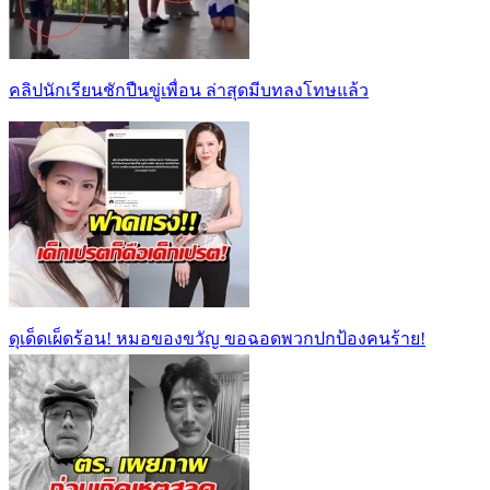
คลิปนักเรียนชักปืนขู่เพื่อน ล่าสุดมีบทลงโทษแล้ว
ดุเด็ดเผ็ดร้อน! หมอของขวัญ ขอฉอดพวกปกป้องคนร้าย!