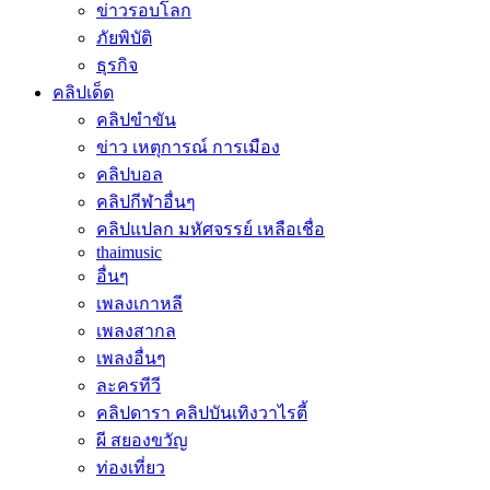
ข่าวรอบโลก
ภัยพิบัติ
ธุรกิจ
คลิปเด็ด
คลิปขำขัน
ข่าว เหตุการณ์ การเมือง
คลิปบอล
คลิปกีฬาอื่นๆ
คลิปแปลก มหัศจรรย์ เหลือเชื่อ
thaimusic
อื่นๆ
เพลงเกาหลี
เพลงสากล
เพลงอื่นๆ
ละครทีวี
คลิปดารา คลิปบันเทิงวาไรตี้
ผี สยองขวัญ
ท่องเที่ยว