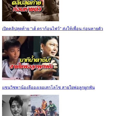
เปิดคลิปสุดท้าย “เต้ ดราก้อนไฟว์” ส่งให้เพื่อน ก่อนหายตัว
แซนวิชพาน้องลีอองเจอเสกโลโซ สายใยพ่อลูกผูกพัน