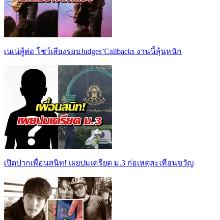
เนเน่สู้ต่อ โชว์เสียงรอบJudges’Callbacks งานนี้ลุ้นหนัก
เปิดปากเพื่อนสนิท! เผยปมเครียด ม.3 ก่อเหตุสะเทือนขวัญ