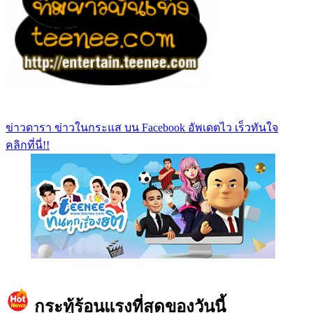
ข่าวดารา ข่าวในกระแส บน Facebook อัพเดตไว เร็วทันใจ
คลิกที่นี่!!
https://www.facebook.com/teeneedotcom
กระทู้ร้อนแรงที่สุดของวันนี้