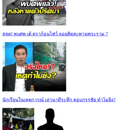
สลด! พบศพ เต้ ดราก้อนไฟว์ ลอยติดสะพานพระราม 7
นักเรียนในเหตุการณ์ เล่านาทีระทึก ตอบกรรชัย ทำไมยิง?