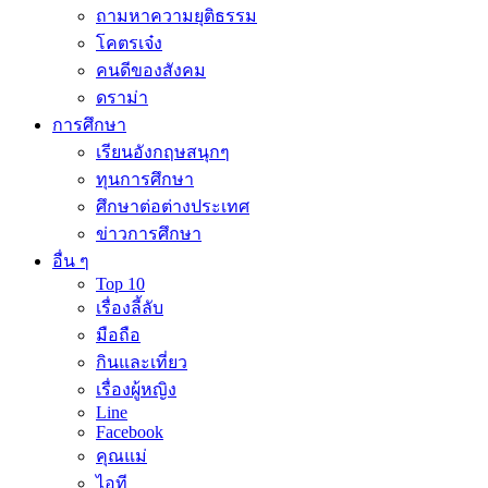
ถามหาความยุติธรรม
โคตรเจ๋ง
คนดีของสังคม
ดราม่า
การศึกษา
เรียนอังกฤษสนุกๆ
ทุนการศึกษา
ศึกษาต่อต่างประเทศ
ข่าวการศึกษา
อื่น ๆ
Top 10
เรื่องลี้ลับ
มือถือ
กินและเที่ยว
เรื่องผู้หญิง
Line
Facebook
คุณแม่
ไอที