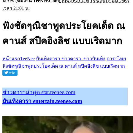
JaAey
(ทีมงาน TeeNee.Com)
วันพฤหัสบดี ที่ 15 พฤษภาคม 2568
เวลา 21:01 น.
ฟังชัดๆณิชาพูดประโยคเด็ด ณ
คานส์ สปีคอิงลิช แบบเริดมาก
หน้าแรกTeeNee
บันเทิงดารา ข่าวดารา, ข่าวบันเทิง
ดาราไทย
ฟังชัดๆณิชาพูดประโยคเด็ด ณ คานส์ สปีคอิงลิช แบบเริดมาก
ข่าวดาราล่าสุด star.teenee.com
บันเทิงดารา entertain.teenee.com