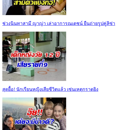
ช่วงนินทาสามี ญาญ่า เล่าอาการณเดชน์ ยืนถ่ายรูปคู่ลิซ่า
สุดยื้อ! นักเรียนหญิงเสียชีวิตแล้ว เซ่นเหตุกราดยิง