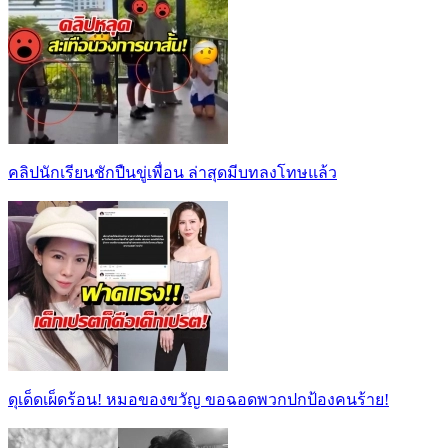
คลิปนักเรียนชักปืนขู่เพื่อน ล่าสุดมีบทลงโทษแล้ว
ดุเด็ดเผ็ดร้อน! หมอของขวัญ ขอฉอดพวกปกป้องคนร้าย!