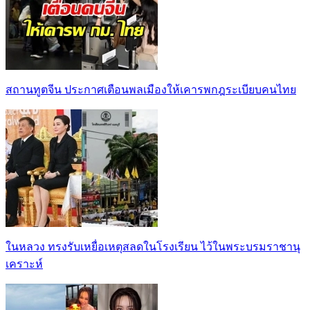
สถานทูตจีน ประกาศเตือนพลเมืองให้เคารพกฎระเบียบคนไทย
ในหลวง ทรงรับเหยื่อเหตุสลดในโรงเรียน ไว้ในพระบรมราชานุ
เคราะห์