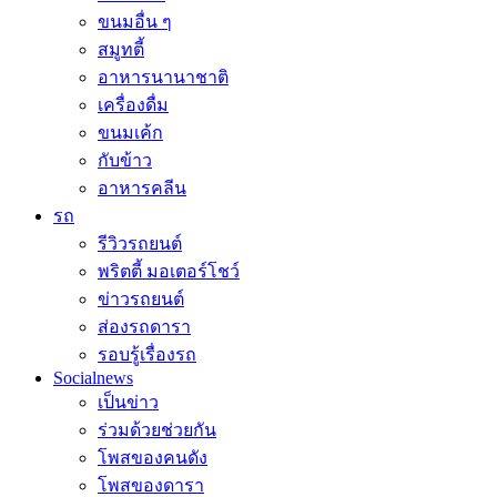
ขนมอื่น ๆ
สมูทตี้
อาหารนานาชาติ
เครื่องดื่ม
ขนมเค้ก
กับข้าว
อาหารคลีน
รถ
รีวิวรถยนต์
พริตตี้ มอเตอร์โชว์
ข่าวรถยนต์
ส่องรถดารา
รอบรู้เรื่องรถ
Socialnews
เป็นข่าว
ร่วมด้วยช่วยกัน
โพสของคนดัง
โพสของดารา