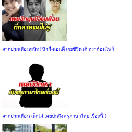
จากปากเพื่อนสนิท! นิกกี้-แอนดี้ เผยชีวิต เต้ ดราก้อนไฟว์
จากปากเพื่อน เด็ก14 เคยบ่นถึงครูภาษาไทย เรื่องนี้!?