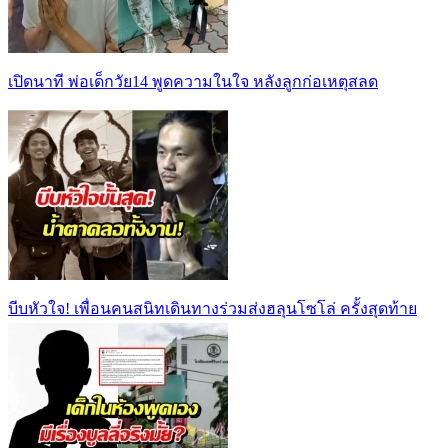
เปิดนาที พ่อเด็กวัย14 พูดความในใจ หลังลูกก่อเหตุสลด
บีบหัวใจ! เพื่อนคนสนิทเดินทางร่วมส่งฮลุนโซโล่ ครั้งสุดท้าย