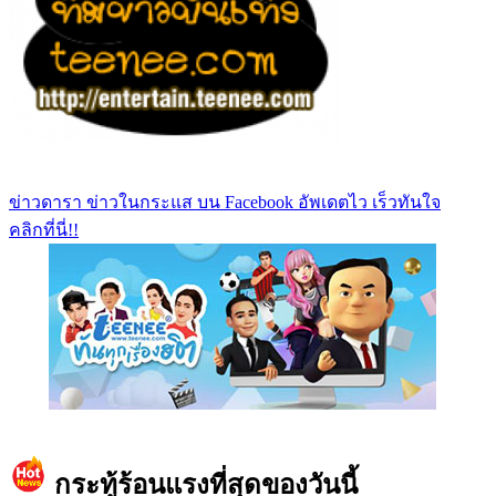
ข่าวดารา ข่าวในกระแส บน Facebook อัพเดตไว เร็วทันใจ
คลิกที่นี่!!
https://www.facebook.com/teeneedotcom
กระทู้ร้อนแรงที่สุดของวันนี้