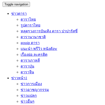
Toggle navigation
ข่าวดารา
ดาราไทย
รูปดาราไทย
หลุดๆวงการบันเทิง ดารา ปาปารัสซี่
ดารานานาชาติ
gossip ดารา
แนะนำ พรีวิว หนังดังw
เรื่องย่อ ละครฮิต
ดาราเกาหลี
ดาราปุ่น
ดาราจีน
ข่าวหน้า1
ข่าวการเมือง
ข่าวอาชญากรรม
ข่าวแปลก
ข่าวอื่นๆ