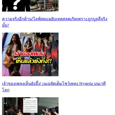
ความจริงอีกด้าน!ไลฟ์สดแฉยับเหตุสลดเกิดเพราะถูกบูลลี่จริง
มั้ย?
เจ้าของเพลงเห็นยังอึ้ง! เนเน่จัดเต็มโชว์เพลง Hysteria บนเวที
โลก