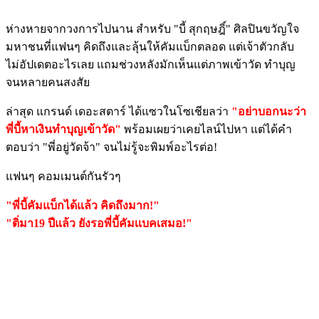
ห่างหายจากวงการไปนาน สำหรับ "บี้ สุกฤษฎิ์" ศิลปินขวัญใจ
มหาชนที่แฟนๆ คิดถึงและลุ้นให้คัมแบ็กตลอด แต่เจ้าตัวกลับ
ไม่อัปเดตอะไรเลย แถมช่วงหลังมักเห็นแต่ภาพเข้าวัด ทำบุญ
จนหลายคนสงสัย
ล่าสุด แกรนด์ เดอะสตาร์ ได้แซวในโซเชียลว่า
"อย่าบอกนะว่า
พี่บี้หาเงินทำบุญเข้าวัด"
พร้อมเผยว่าเคยไลน์ไปหา แต่ได้คำ
ตอบว่า "พี่อยู่วัดจ้า" จนไม่รู้จะพิมพ์อะไรต่อ!
แฟนๆ คอมเมนต์กันรัวๆ
"พี่บี้คัมแบ็กได้แล้ว คิดถึงมาก!"
"ติ่มา19 ปีแล้ว ยังรอพี่บี้คัมเเบคเสมอ!"