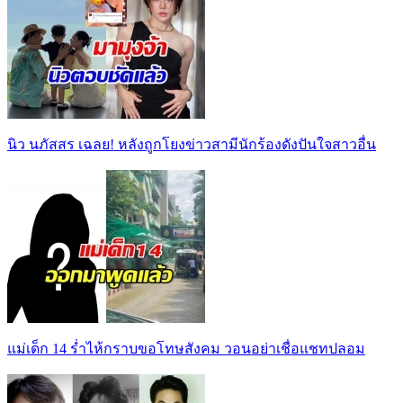
นิว นภัสสร เฉลย! หลังถูกโยงข่าวสามีนักร้องดังปันใจสาวอื่น
แม่เด็ก 14 ร่ำไห้กราบขอโทษสังคม วอนอย่าเชื่อแชทปลอม