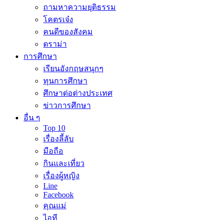
ถามหาความยุติธรรม
โคตรเจ๋ง
คนดีของสังคม
ดราม่า
การศึกษา
เรียนอังกฤษสนุกๆ
ทุนการศึกษา
ศึกษาต่อต่างประเทศ
ข่าวการศึกษา
อื่น ๆ
Top 10
เรื่องลี้ลับ
มือถือ
กินและเที่ยว
เรื่องผู้หญิง
Line
Facebook
คุณแม่
ไอที