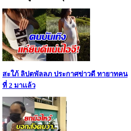
สะใภ้ ลิปตพัลลภ ประกาศข่าวดี ทายาทคน
ที่ 2 มาเเล้ว