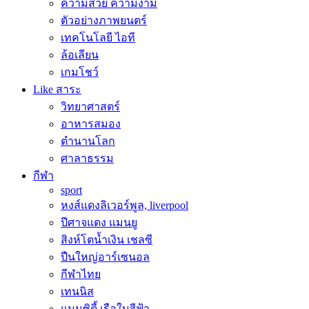
ความสวย ความงาม
ตัวอย่างภาพยนตร์
เทคโนโลยี ไอที
ล้อเลียน
เกมโชว์
Like สาระ
วิทยาศาสตร์
อาหารสมอง
ตำนานโลก
ศาลาธรรม
กีฬา
sport
หงส์แดงลิเวอร์พูล, liverpool
ปีศาจแดง แมนยู
สิงห์โตน้ำเงิน เชลซี
ปืนใหญ่อาร์เซนอล
กีฬาไทย
เทนนิส
แมนซิตี้ เรือใบสีฟ้า