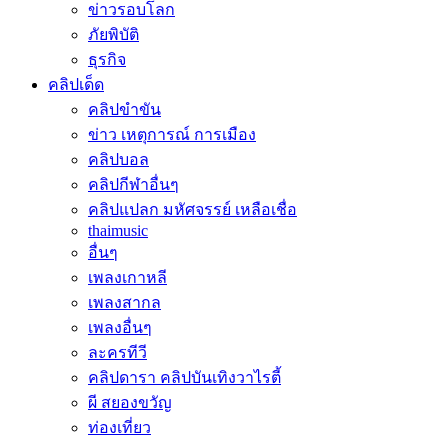
ข่าวรอบโลก
ภัยพิบัติ
ธุรกิจ
คลิปเด็ด
คลิปขำขัน
ข่าว เหตุการณ์ การเมือง
คลิปบอล
คลิปกีฬาอื่นๆ
คลิปแปลก มหัศจรรย์ เหลือเชื่อ
thaimusic
อื่นๆ
เพลงเกาหลี
เพลงสากล
เพลงอื่นๆ
ละครทีวี
คลิปดารา คลิปบันเทิงวาไรตี้
ผี สยองขวัญ
ท่องเที่ยว