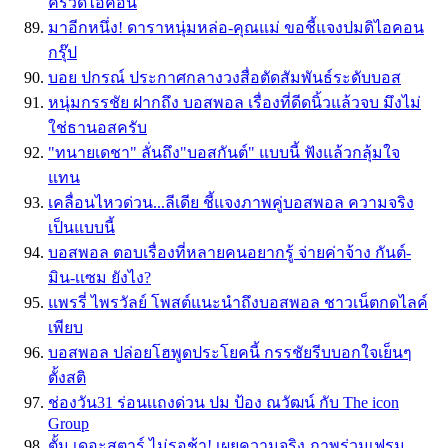
ครัวดิไอคอน
มาอีกหนึ่ง! ดาราหนุ่มหล่อ-คุณแม่ ขอชี้แจงปมดิไอคอน
กรุ๊ป
บอย ปกรณ์ ประกาศกลางวงสื่อตัดสัมพันธ์ระดับบอส
หนุ่มกรรชัย ฝากถึง บอสพอล เรื่องที่ดีดนิ้วแล้วจบ มึงไม่
ใช่ธานอสครับ
"ทนายเดชา" ลั่นถึง"บอสกันต์" แบบนี้ ฟังแล้วกลุ้มใจ
แทน
เคลื่อนไหวด่วน...ลีเดีย ชี้แจงภาพคู่บอสพอล ความจริง
เป็นแบบนี้
บอสพอล ตอบเรื่องที่หลายคนอยากรู้ จ่ายค่าจ้าง กันต์-
มิน-เเซม ยังไง?
แพรรี่ ไพรวัลย์ โพสต์แนะนำถึงบอสพอล ชาวเน็ตกดไลค์
เพียบ
บอสพอล ปล่อยโฮพูดประโยคนี้ กรรชัยรีบบอกใจเย็นๆ
ตั้งสติ
ช่องวัน31 ร่อนเเถงด่วน ปม ป้อง ณวัฒน์ กับ The icon
Group
ตั้ม เดอะสตาร์ ไม่รอช้า! เผยความจริง ภาพร่วมเฟรม