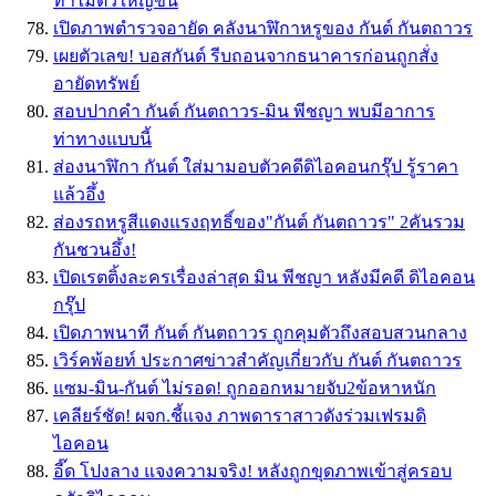
ทำไมตัวใหญ่ขึ้น
เปิดภาพตำรวจอายัด คลังนาฬิกาหรูของ กันต์ กันตถาวร
เผยตัวเลข! บอสกันต์ รีบถอนจากธนาคารก่อนถูกสั่ง
อายัดทรัพย์
สอบปากคำ กันต์ กันตถาวร-มิน พีชญา พบมีอาการ
ท่าทางแบบนี้
ส่องนาฬิกา กันต์ ใส่มามอบตัวคดีดิไอคอนกรุ๊ป รู้ราคา
แล้วอึ้ง
ส่องรถหรูสีแดงแรงฤทธิ์ของ"กันต์ กันตถาวร" 2คันรวม
กันชวนอึ้ง!
เปิดเรตติ้งละครเรื่องล่าสุด มิน พีชญา หลังมีคดี ดิไอคอน
กรุ๊ป
เปิดภาพนาที กันต์ กันตถาวร ถูกคุมตัวถึงสอบสวนกลาง
เวิร์คพ้อยท์ ประกาศข่าวสำคัญเกี่ยวกับ กันต์ กันตถาวร
แซม-มิน-กันต์ ไม่รอด! ถูกออกหมายจับ2ข้อหาหนัก
เคลียร์ชัด! ผจก.ชี้แจง ภาพดาราสาวดังร่วมเฟรมดิ
ไอคอน
อี๊ด โปงลาง แจงความจริง! หลังถูกขุดภาพเข้าสู่ครอบ