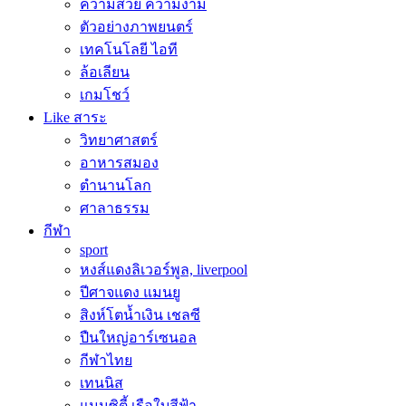
ความสวย ความงาม
ตัวอย่างภาพยนตร์
เทคโนโลยี ไอที
ล้อเลียน
เกมโชว์
Like สาระ
วิทยาศาสตร์
อาหารสมอง
ตำนานโลก
ศาลาธรรม
กีฬา
sport
หงส์แดงลิเวอร์พูล, liverpool
ปีศาจแดง แมนยู
สิงห์โตน้ำเงิน เชลซี
ปืนใหญ่อาร์เซนอล
กีฬาไทย
เทนนิส
แมนซิตี้ เรือใบสีฟ้า