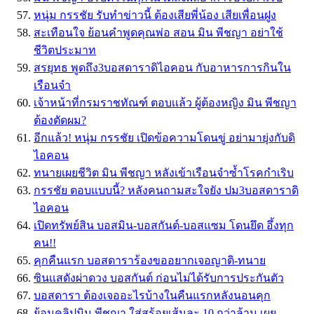
หนุ่ม กรรชัย รับทำข่าวนี้ ต้องเสียพี่น้อง เสียเพื่อนฝูง
สะเทือนใจ ย้อนคำพูดคุณพ่อ สอน มิน พีชญา อย่าใช้
ชีวิตประมาท
สรยุทธ พูดถึง3บอสดาราดิไอคอน กับอาหารการกินใน
เรือนจำ
เจ้าหน้าที่กรมราชทัณฑ์ ตอบเเล้ว ผู้ต้องหญิง มิน พีชญา
ต้องตัดผม?
อีกแล้ว! หนุ่ม กรรชัย เปิดข้อความโดนขู่ อย่ามายุ่งกับดิ
ไอคอน
ทนายเผยชีวิต มิน พีชญา หลังเข้าเรือนจำซ้ำโรคกำเริบ
กรรชัย ตอบแบบนี้? หลังคนถามสะใจยัง ปม3บอสดาราดิ
ไอคอน
เปิดทรัพย์สิน บอสมิน-บอสกันต์-บอสแซม โดนยึด อึ้งทุก
คน!!
คุกคืนแรก บอสดาราร้องขออยากเจอญาติ-ทนาย
ซินเเสดังผ่าดวง บอสกันต์ ก่อนไม่ได้รับการประกันตัว
บอสดารา ต้องเจออะไรบ้างในคืนแรกหลังนอนคุก
ย้อนคลิปมิน พีชญา ใส่สร้อยเส้นละ 10 กว่าล้าน เผย