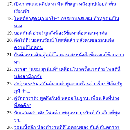
เปิดภาพและคลิปแรก มิน พีชญา หลังถูกปล่อยตัวพ้น
เรือนจำ
โพสต์ล่าสุด มุก มาริษา ภรรยาบอสแซม ทำทุกคนเป็น
ห่วง
บอสกันต์ อ่วม! ถูกสั่งฟ้อง5ข้อหาต้องนอนคุกต่อ
คิดให้ดี! บอสณวัฒน์ โพสต์แล้ว หลังคนขอถอนแจ้ง
ความดิไอคอน
กันต์-แซม-มิน สู้คดีดิไอคอน ส่งหนังสือชี้แจงแก้ข้อกล่าว
หา
ภรรยา "แซม ยุรนันท์" เคลื่อนไหวครั้งแรกด้วยโพสต์นี้
หลังสามีถูกจับ
สะดุ้งแรง!บอสกันต์ฝากคำพูดจากเรือนจำ เรื่อง ฟิล์ม รัฐ
ภูมิ ว่า...!
คู่รักดาราดัง พูดถึงกันต์-พลอย ในฐานะเพื่อน สิ่งที่ห่วง
ที่สุดคือ?
นักแสดงสาวดัง โพสต์ภาพคู่แซม ยุรนันท์ กับเสียงที่พูด
ว่า..
ว่อนเน็ตอีก ห้องทำงานที่ดิไอคอนของ กันต์ กันตถาวร