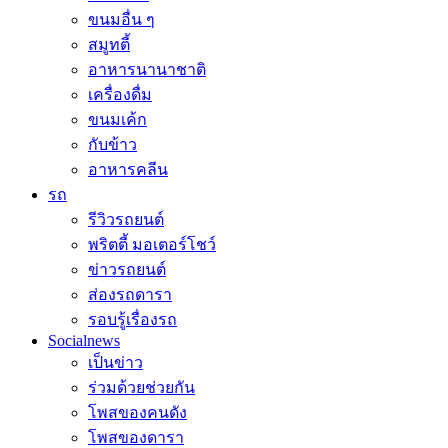
ขนมอื่น ๆ
สมูทตี้
อาหารนานาชาติ
เครื่องดื่ม
ขนมเค้ก
กับข้าว
อาหารคลีน
รถ
รีวิวรถยนต์
พริตตี้ มอเตอร์โชว์
ข่าวรถยนต์
ส่องรถดารา
รอบรู้เรื่องรถ
Socialnews
เป็นข่าว
ร่วมด้วยช่วยกัน
โพสของคนดัง
โพสของดารา