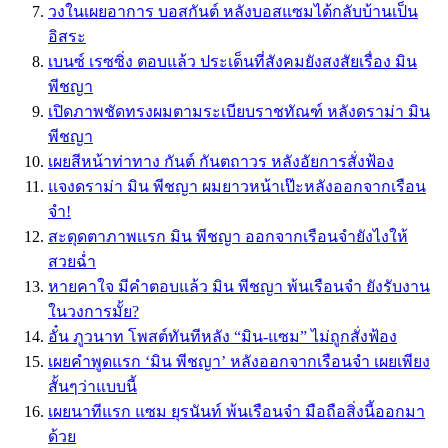
วงในเผยอาการ บอสกันต์ หลังบอสแซมได้กลับบ้านเป็น
อิสระ
เบนซ์ เรซซิ่ง ตอบแล้ว ประเด็นที่สังคมยังสงสัยเรื่อง มิน
พีชญา
เปิดภาพชัดทรงผมตามระเบียบราชทัณฑ์ หลังดราม่า มิน
พีชญา
เผยสีหน้าท่าทาง กันต์ กันตถาวร หลังอัยการสั่งฟ้อง
แจงดราม่า มิน พีชญา ผมยาวหน้าเป๊ะหลังออกจากเรือน
จำ!
สะดุดตาภาพเเรก มิน พีชญา ออกจากเรือนจำยังไงให้
สวยฉ่ำ
หายคาใจ มีคำตอบแล้ว มิน พีชญา พ้นเรือนจำ ยังรับงาน
ในวงการมั้ย?
อั๋น ภูวนาท โพสต์ทันทีหลัง “มิน-แซม” ไม่ถูกสั่งฟ้อง
เผยคำพูดแรก ‘มิน พีชญา’ หลังออกจากเรือนจำ เผยเพียง
สั้นๆว่าแบบนี้
เผยนาทีแรก แซม ยุรนันท์ พ้นเรือนจำ มือถือสิ่งนี้ออกมา
ด้วย