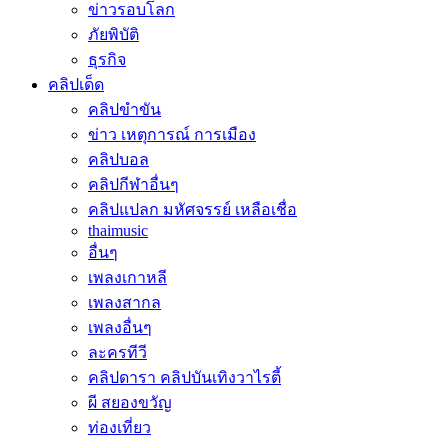
ข่าวรอบโลก
ภัยพิบัติ
ธุรกิจ
คลิปเด็ด
คลิปขำขัน
ข่าว เหตุการณ์ การเมือง
คลิปบอล
คลิปกีฬาอื่นๆ
คลิปแปลก มหัศจรรย์ เหลือเชื่อ
thaimusic
อื่นๆ
เพลงเกาหลี
เพลงสากล
เพลงอื่นๆ
ละครทีวี
คลิปดารา คลิปบันเทิงวาไรตี้
ผี สยองขวัญ
ท่องเที่ยว