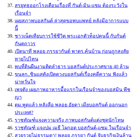
สรยุทธออกโรงเตือนเรื่องที่ กันต์-มิน-แซม ต้องระวังใน
เรือนจำ
เผยสภาพบอสกันต์ ล่าสุดขอพบแพทย์ หลังมีอาการแบบ
นี้
ชาวเน็ตเทียบการใช้ชีวิต พระเอกตัวท็อปคนนี้ กับกันต์
กันตถาวร
เปิดนาที พลอย ภรรยากันต์ พาตร.ค้นบ้าน ก่อนถูกสงสัย
หายไปไหน
พบที่ดินผืนงามติดลำธาร บอสกันต์ประกาศขาย 40 ล้าน
ขนลุก..ซินแสดังเปิดดวงบอสกันต์เรื่องคดีความ ฟังแล้ว
น่าหวั่นใจ
เพจดัง เผยภาพอาหารมื้อแรกในเรือนจำของบอสมิน พีช
ญา
ตม.พูดแล้ว หลังลือ พลอย อัยดา เมียบอสกันต์ ออกนอก
ประเทศ?
ราชทัณฑ์แจงความจริง ภาพบอสกันต์แต่งชุดนักโทษ
ราชทัณฑ์ แจงปม เมธี โผกอด บอสกันต์-แซม ในเรือนจำ
สวยรวยไม่ธรรมดา! พลอย ภรรยา กันต์ จับธุรกิจเงินล้าน