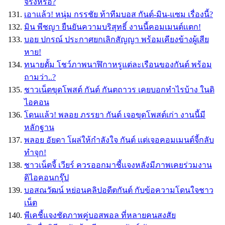
จริงหรอ?
เอาแล้ว! หนุ่ม กรรชัย ท้าทีมบอส กันต์-มิน-แซม เรื่องนี้?
มิน พีชญา ยืนยันความบริสุทธิ์ งานนี้คอมเมนต์เเตก!
บอย ปกรณ์ ประกาศยกเลิกสัญญา พร้อมเคียงข้างผู้เสีย
หาย!
ทนายตั้ม โชว์ภาพนาฬิกาหรูแต่ละเรือนของกันต์ พร้อม
ถามว่า..?
ชาวเน็ตขุดโพสต์ กันต์ กันตถาวร เคยบอกทำไรบ้าง ในดิ
ไอคอน
โดนเเล้ว! พลอย ภรรยา กันต์ เจอขุดโพสต์เก่า งานนี้มี
หลักฐาน
พลอย อัยดา โผล่ให้กำลังใจ กันต์ เเต่เจอคอมเมนต์จี้กลับ
ทำจุก!
ชาวเน็ตจี้ เวียร์ ควรออกมาชี้เเจงหลังมีภาพเคยร่วมงาน
ดิไอคอนกรุ๊ป
บอสณวัฒน์ หย่อนคลิปอดีตกันต์ กับข้อความโดนใจชาว
เน็ต
พีเคชี้แจงชัดภาพคู่บอสพอล ที่หลายคนสงสัย