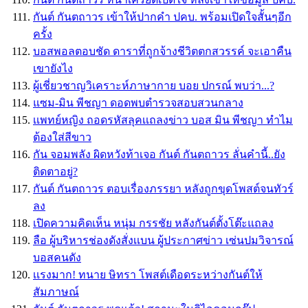
กันต์ กันตถาวร เข้าให้ปากคำ ปคบ. พร้อมเปิดใจสั้นๆอีก
ครั้ง
บอสพอลตอบชัด ดาราที่ถูกจ้างชีวิตตกสวรรค์ จะเอาคืน
เขายังไง
ผู้เชี่ยวชาญวิเคราะห์ภาษากาย บอย ปกรณ์ พบว่า...?
แซม-มิน พีชญา ดอดพบตำรวจสอบสวนกลาง
เเพทย์หญิง ถอดรหัสลุคเเถลงข่าว บอส มิน พีชญา ทำไม
ต้องใส่สีขาว
กัน จอมพลัง ผิดหวังท้าเจอ กันต์ กันตถาวร ลั่นคำนี้..ยัง
ติดตาอยู่?
กันต์ กันตถาวร ตอบเรื่องภรรยา หลังถูกขุดโพสต์จนทัวร์
ลง
เปิดความคิดเห็น หนุ่ม กรรชัย หลังกันต์ตั้งโต๊ะแถลง
ลือ ผู้บริหารช่องดังสั่งเเบน ผู้ประกาศข่าว เซ่นปมวิจารณ์
บอสคนดัง
เเรงมาก! ทนาย ษิทรา โพสต์เดือดระหว่างกันต์ให้
สัมภาษณ์