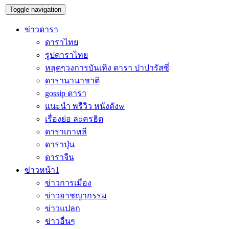
Toggle navigation
ข่าวดารา
ดาราไทย
รูปดาราไทย
หลุดๆวงการบันเทิง ดารา ปาปารัสซี่
ดารานานาชาติ
gossip ดารา
แนะนำ พรีวิว หนังดังw
เรื่องย่อ ละครฮิต
ดาราเกาหลี
ดาราปุ่น
ดาราจีน
ข่าวหน้า1
ข่าวการเมือง
ข่าวอาชญากรรม
ข่าวแปลก
ข่าวอื่นๆ