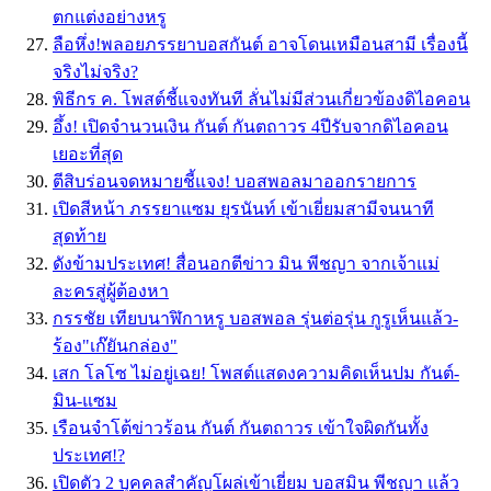
ตกแต่งอย่างหรู
ลือหึ่ง!พลอยภรรยาบอสกันต์ อาจโดนเหมือนสามี เรื่องนี้
จริงไม่จริง?
พิธีกร ค. โพสต์ชี้แจงทันที ลั่นไม่มีส่วนเกี่ยวข้องดิไอคอน
อึ้ง! เปิดจำนวนเงิน กันต์ กันตถาวร 4ปีรับจากดิไอคอน
เยอะที่สุด
ตีสิบร่อนจดหมายชี้แจง! บอสพอลมาออกรายการ
เปิดสีหน้า ภรรยาแซม ยุรนันท์ เข้าเยี่ยมสามีจนนาที
สุดท้าย
ดังข้ามประเทศ! สื่อนอกตีข่าว มิน พีชญา จากเจ้าแม่
ละครสู่ผู้ต้องหา
กรรชัย เทียบนาฬิกาหรู บอสพอล รุ่นต่อรุ่น กูรูเห็นแล้ว-
ร้อง"เก๊ยันกล่อง"
เสก โลโซ ไม่อยู่เฉย! โพสต์แสดงความคิดเห็นปม กันต์-
มิน-แซม
เรือนจำโต้ข่าวร้อน กันต์ กันตถาวร เข้าใจผิดกันทั้ง
ประเทศ!?
เปิดตัว 2 บุคคลสำคัญโผล่เข้าเยี่ยม บอสมิน พีชญา แล้ว