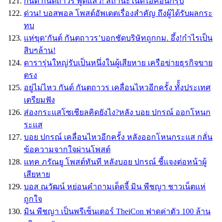
กันต์ กันตถาวร พูดแล้ว! สถานะในดิไอคอนกรุ๊ป
ด่วน! บอสพอล โพสต์อัพเดตเรื่องสำคัญ ถึงผู้ได้รับผลกระ
ทบ
แห่ขุด‘กันต์ กันตถาวร’บอกชัดบริษัทถูกกม. อึ้ง!กำไรเป็น
สิบๆล้าน!
ดารารุ่นใหญ่รับเป็นหนึ่งในผู้เสียหาย เครือข่ายธุรกิจขาย
ตรง
อยู่ไม่ไหว กันต์ กันตถาวร เคลื่อนไหวอีกครั้ง ทั้้งประเทศ
เตรียมฟัง
ส่องกระแสโซเชียลคิดยังไง?หลัง บอย ปกรณ์ ออกโหนก
ระแส
บอย ปกรณ์ เคลื่อนไหวอีกครั้ง หลังออกโหนกระแส กลั่น
ข้อความจากใจผ่านโพสต์
แทค ภรัณยู โพสต์ทันที หลังบอย ปกรณ์ ชี้แจงต่อหน้าผู้
เสียหาย
บอส ณวัฒน์ หย่อนคำถามเด็ดจี้ มิน พีชญา ชาวเน็ตเเห่
ถูกใจ
มิน พีชญา เป็นพรีเซ็นเตอร์ TheiCon ฟาดค่าตัว 100 ล้าน