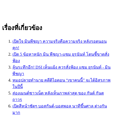
เรื่องที่เกี่ยวข้อง
เปิดใจ มินพีชญา ความจริงคือความจริง หลังรอดนอน
คุก!
เปิด 5 ข้อหาหนัก มิน พีชญา-แซม ยุรนันท์ โดนชี้ขาดสั่ง
ฟ้อง
ลุ้นระทึกอีก! DSI เห็นแย้ง ควรสั่งฟ้อง แซม ยุรนันท์ - มิน
พีชญา
หมอปลายทำนาย คดีดิไอดอน “เขาคนนี้” จะได้อิสรภาพ
ในปีนี้
ส่องเมนต์ชาวเน็ต หลังเห็นภาพล่าสุด ของ กันต์ กันต
ถาวร
เปิดสีหน้าชัดๆ บอสกันต์-บอสพอล นาทีขึ้นศาล ต่างกัน
มาก