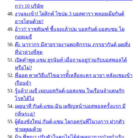
กว่า 10 บริษัท
งานจะเข้า! ไผ่ลิกค์ ไขปม 3 บอสดารา พลอยเมียกันต์
อาจโดนด้วย?
อ้าว!! ราชทัณฑ์ ชี้แจงแล้วปม บอสกันต์-บอสแซม โผ
กอดเมธี
ต๊ะ นารากร มีสายรายงานพฤติกรรม ภรรยากันต์ เผยสิ่ง
ที่น่าห่วงที่สุด
เปิดคำพูด แซม ยุรนันท์ เมื่อถามอยู่ร่วมกับบอสพอลได้
หรือไม่?
พี่ฉอด คาดวิธีแก้ไขฉากที่้เหลือละคร มายา หลังแซมเข้า
เรือนจำ
รู้แล้ว! เมธี เจอบอสกันต์-บอสแซม ในเรือนจำแดนกัก
โรคได้ไง
เผยนาที กันต์-แซม-มิน เผชิญหน้าบอสพอลครั้งแรก มี
กลิ่นระอุ?
ผู้ต้องขังใหม่ กันต์-แซม โผกอดรุ่นพี่ในวงการ ฝากตัว
ช่วยดูผมด้วย
มิน พีชญา ปรับตัวในคุกไม่ได้ส่งผลอาการป่วยกำเริบ