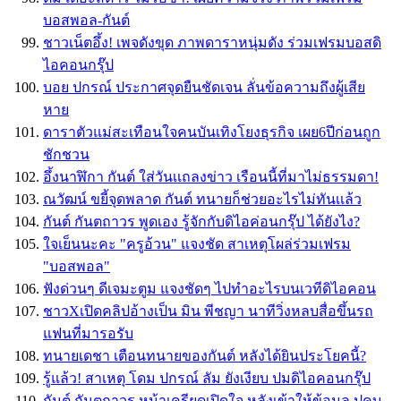
บอสพอล-กันต์
ชาวเน็ตอึ้ง! เพจดังขุด ภาพดาราหนุ่มดัง ร่วมเฟรมบอสดิ
ไอคอนกรุ๊ป
บอย ปกรณ์ ประกาศจุดยืนชัดเจน ลั่นข้อความถึงผู้เสีย
หาย
ดาราตัวแม่สะเทือนใจคนบันเทิงโยงธุรกิจ เผย6ปีก่อนถูก
ชักชวน
อึ้งนาฬิกา กันต์ ใส่วันเเถลงข่าว เรือนนี้ที่มาไม่ธรรมดา!
ณวัฒน์ ขยี้จุดพลาด กันต์ ทนายก็ช่วยอะไรไม่ทันเเล้ว
กันต์ กันตถาวร พูดเอง รู้จักกับดิไอค่อนกรุ๊ป ได้ยังไง?
ใจเย็นนะคะ "ครูอ้วน" แจงชัด สาเหตุโผล่ร่วมเฟรม
"บอสพอล"
ฟังด่วนๆ ดีเจมะตูม แจงชัดๆ ไปทำอะไรบนเวทีดิไอคอน
ชาวXเปิดคลิปอ้างเป็น มิน พีชญา นาทีวิ่งหลบสื่อขึ้นรถ
แฟนที่มารอรับ
ทนายเดชา เตือนทนายของกันต์ หลังได้ยินประโยคนี้?
รู้แล้ว! สาเหตุ โดม ปกรณ์ ลัม ยังเงียบ ปมดิไอคอนกรุ๊ป
กันต์ กันตถาวร หน้าเครียดเปิดใจ หลังเข้าให้ข้อมูล ปคบ.