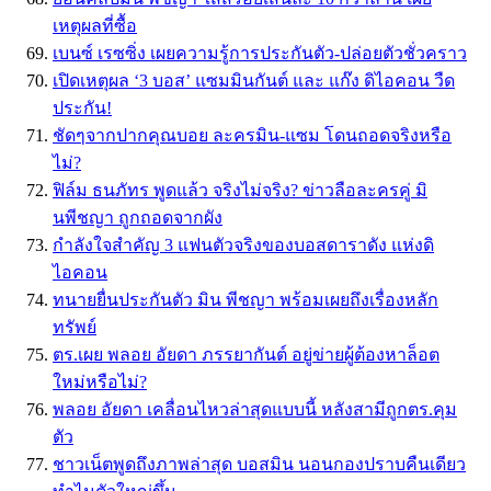
เหตุผลที่ซื้อ
เบนซ์ เรซซิ่ง เผยความรู้การประกันตัว-ปล่อยตัวชั่วคราว
เปิดเหตุผล ‘3 บอส’ แซมมินกันต์ และ แก๊ง ดิไอคอน วืด
ประกัน!
ชัดๆจากปากคุณบอย ละครมิน-แซม โดนถอดจริงหรือ
ไม่?
ฟิล์ม ธนภัทร พูดแล้ว จริงไม่จริง? ข่าวลือละครคู่ มิ
นพีชญา ถูกถอดจากผัง
กำลังใจสำคัญ 3 แฟนตัวจริงของบอสดาราดัง แห่งดิ
ไอคอน
ทนายยื่นประกันตัว มิน พีชญา พร้อมเผยถึงเรื่องหลัก
ทรัพย์
ตร.เผย พลอย อัยดา ภรรยากันต์ อยู่ข่ายผู้ต้องหาล็อต
ใหม่หรือไม่?
พลอย อัยดา เคลื่อนไหวล่าสุดแบบนี้ หลังสามีถูกตร.คุม
ตัว
ชาวเน็ตพูดถึงภาพล่าสุด บอสมิน นอนกองปราบคืนเดียว