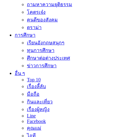
ถามหาความยุติธรรม
โคตรเจ๋ง
คนดีของสังคม
ดราม่า
การศึกษา
เรียนอังกฤษสนุกๆ
ทุนการศึกษา
ศึกษาต่อต่างประเทศ
ข่าวการศึกษา
อื่น ๆ
Top 10
เรื่องลี้ลับ
มือถือ
กินและเที่ยว
เรื่องผู้หญิง
Line
Facebook
คุณแม่
ไอที