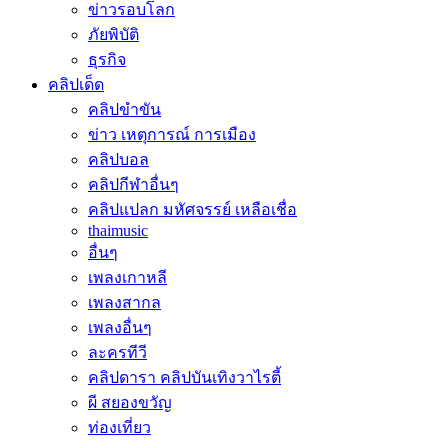
ข่าวรอบโลก
ภัยพิบัติ
ธุรกิจ
คลิปเด็ด
คลิปขำขัน
ข่าว เหตุการณ์ การเมือง
คลิปบอล
คลิปกีฬาอื่นๆ
คลิปแปลก มหัศจรรย์ เหลือเชื่อ
thaimusic
อื่นๆ
เพลงเกาหลี
เพลงสากล
เพลงอื่นๆ
ละครทีวี
คลิปดารา คลิปบันเทิงวาไรตี้
ผี สยองขวัญ
ท่องเที่ยว