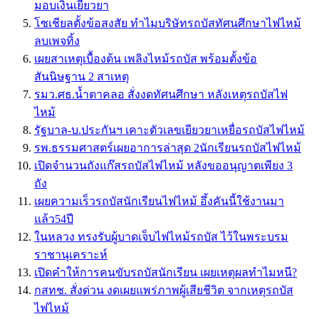
มอบเงินเยียวยา
โซเชียลตั้งข้อสงสัย ทำไมบริษัทรถบัสทัศนศึกษาไฟไหม้
ลบเพจทิ้ง
เผยสาเหตุเบื้องต้น เพลิงไหม้รถบัส พร้อมตั้งข้อ
สันนิษฐาน 2 สาเหตุ
รมว.ศธ.น้ำตาคลอ สั่งงดทัศนศึกษา หลังเหตุรถบัสไฟ
ไหม้
รัฐบาล-บ.ประกันฯ เคาะตัวเลขเยียวยาเหยื่อรถบัสไฟไหม้
รพ.ธรรมศาสตร์เผยอาการล่าสุด 2นักเรียนรถบัสไฟไหม้
เปิดจำนวนถังแก๊สรถบัสไฟไหม้ หลังขออนุญาตเพียง 3
ถัง
เผยความเร็วรถบัสนักเรียนไฟไหม้ อึ้งคันนี้ใช้งานมา
แล้ว54ปี
ในหลวง ทรงรับผู้บาดเจ็บไฟไหม้รถบัส ไว้ในพระบรม
ราชานุเคราะห์
เปิดคำให้การคนขับรถบัสนักเรียน เผยเหตุผลทำไมหนี?
กสทช. สั่งด่วน งดเผยแพร่ภาพผู้เสียชีวิต จากเหตุรถบัส
ไฟไหม้