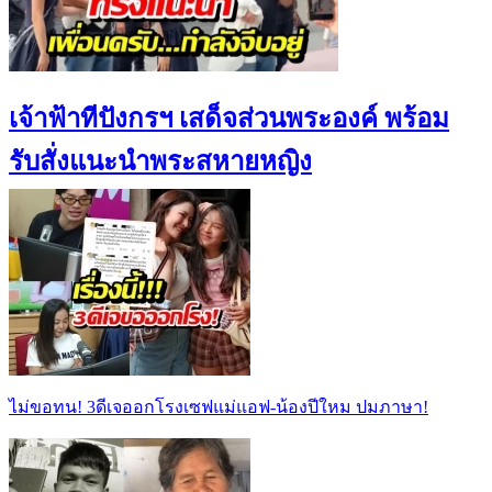
เจ้าฟ้าทีปังกรฯ เสด็จส่วนพระองค์ พร้อม
รับสั่งแนะนำพระสหายหญิง
ไม่ขอทน! 3ดีเจออกโรงเซฟแม่แอฟ-น้องปีใหม ปมภาษา!