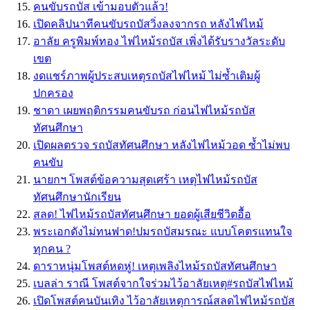
คนขับรถบัส เข้ามอบตัวแล้ว!
เปิดคลิปนาทีคนขับรถบัสวิ่งลงจากรถ หลังไฟไหม้
อาลัย ครูพิมพ์ทอง ไฟไหม้รถบัส เพิ่งได้รับรางวัลระดับ
เขต
งดแชร์ภาพผู้ประสบเหตุรถบัสไฟไหม้ ไม่ซ้ำเติมผู้
ปกครอง
ชาดา เผยพฤติกรรมคนขับรถ ก่อนไฟไหม้รถบัส
ทัศนศึกษา
เปิดผลตรวจ รถบัสทัศนศึกษา หลังไฟไหม้วอด ซ้ำไม่พบ
คนขับ
นายกฯ โพสต์ข้อความสุดเศร้า เหตุไฟไหม้รถบัส
ทัศนศึกษานักเรียน
สลด! ไฟไหม้รถบัสทัศนศึกษา ยอดผู้เสียชีวิตอื้อ
พระเอกดังไม่ทนฟาด!ปมรถบัสมรณะ แบบโคตรแทนใจ
ทุกคน ?
ดาราหนุ่มโพสต์หดหู่! เหตุเพลิงไหม้รถบัสทัศนศึกษา
เบลล่า ราณี โพสต์จากใจร่วมไว้อาลัยเหตุ#รถบัสไฟไหม้
เปิดโพสต์คนบันเทิง ไว้อาลัยเหตุการณ์สลดไฟไหม้รถบัส