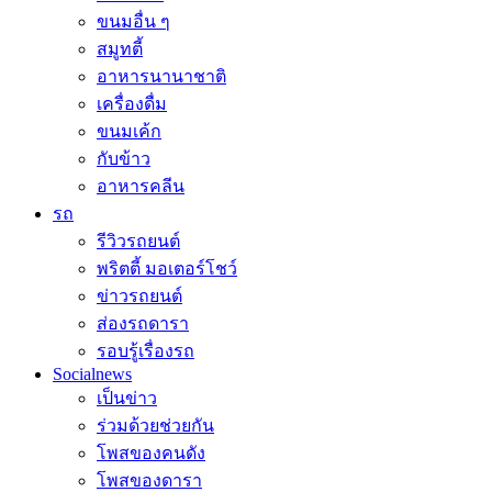
ขนมอื่น ๆ
สมูทตี้
อาหารนานาชาติ
เครื่องดื่ม
ขนมเค้ก
กับข้าว
อาหารคลีน
รถ
รีวิวรถยนต์
พริตตี้ มอเตอร์โชว์
ข่าวรถยนต์
ส่องรถดารา
รอบรู้เรื่องรถ
Socialnews
เป็นข่าว
ร่วมด้วยช่วยกัน
โพสของคนดัง
โพสของดารา