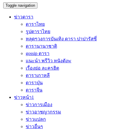
Toggle navigation
ข่าวดารา
ดาราไทย
รูปดาราไทย
หลุดๆวงการบันเทิง ดารา ปาปารัสซี่
ดารานานาชาติ
gossip ดารา
แนะนำ พรีวิว หนังดังw
เรื่องย่อ ละครฮิต
ดาราเกาหลี
ดาราปุ่น
ดาราจีน
ข่าวหน้า1
ข่าวการเมือง
ข่าวอาชญากรรม
ข่าวแปลก
ข่าวอื่นๆ