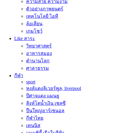
ความสวย ความงาม
ตัวอย่างภาพยนตร์
เทคโนโลยี ไอที
ล้อเลียน
เกมโชว์
Like สาระ
วิทยาศาสตร์
อาหารสมอง
ตำนานโลก
ศาลาธรรม
กีฬา
sport
หงส์แดงลิเวอร์พูล, liverpool
ปีศาจแดง แมนยู
สิงห์โตน้ำเงิน เชลซี
ปืนใหญ่อาร์เซนอล
กีฬาไทย
เทนนิส
แมนซิตี้ เรือใบสีฟ้า