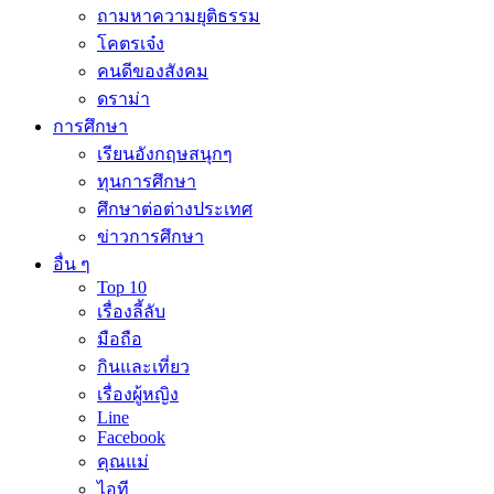
ถามหาความยุติธรรม
โคตรเจ๋ง
คนดีของสังคม
ดราม่า
การศึกษา
เรียนอังกฤษสนุกๆ
ทุนการศึกษา
ศึกษาต่อต่างประเทศ
ข่าวการศึกษา
อื่น ๆ
Top 10
เรื่องลี้ลับ
มือถือ
กินและเที่ยว
เรื่องผู้หญิง
Line
Facebook
คุณแม่
ไอที