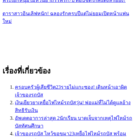
พระเอกหนุ่มไม่หวั่นอาถรรพ์รัก7ปี ตอบชัดใกล้แต่งหรือยัง?
ดาราสาวอินเลิฟหนัก! ฉลองรักครบปีแต่ไม่ยอมเปิดหน้าแฟน
ใหม่
เรื่องที่เกี่ยวข้อง
ครอบครัวผู้เสียชีวิต23รายไม่แกะซอง! เดินหน้าเอาผิด
เจ้าของรถบัส
เงินเยียวยาเหยื่อไฟไหม้รถบัสวุ่น! พ่อแม่ที่ไม่ได้ดูแลอ้าง
สิทธิรับเงิน
อัพเดตอาการล่าสุด 2นักเรียน บาดเจ็บจากเหตุไฟใหม้รถ
บัสทัศนศึกษา
เจ้าของรถบัส ไหว้ขอขมา23เหยื่อไฟไหม้รถบัส พร้อม