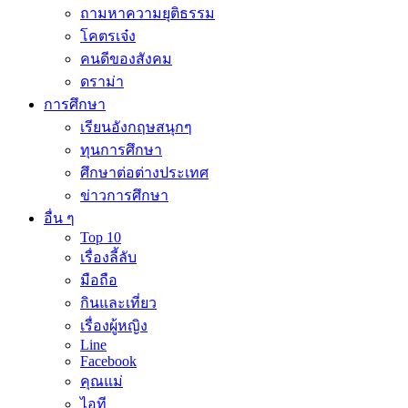
ถามหาความยุติธรรม
โคตรเจ๋ง
คนดีของสังคม
ดราม่า
การศึกษา
เรียนอังกฤษสนุกๆ
ทุนการศึกษา
ศึกษาต่อต่างประเทศ
ข่าวการศึกษา
อื่น ๆ
Top 10
เรื่องลี้ลับ
มือถือ
กินและเที่ยว
เรื่องผู้หญิง
Line
Facebook
คุณแม่
ไอที