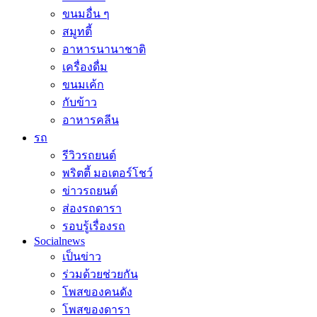
ขนมอื่น ๆ
สมูทตี้
อาหารนานาชาติ
เครื่องดื่ม
ขนมเค้ก
กับข้าว
อาหารคลีน
รถ
รีวิวรถยนต์
พริตตี้ มอเตอร์โชว์
ข่าวรถยนต์
ส่องรถดารา
รอบรู้เรื่องรถ
Socialnews
เป็นข่าว
ร่วมด้วยช่วยกัน
โพสของคนดัง
โพสของดารา