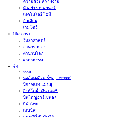
ความสวย ความงาม
ตัวอย่างภาพยนตร์
เทคโนโลยี ไอที
ล้อเลียน
เกมโชว์
Like สาระ
วิทยาศาสตร์
อาหารสมอง
ตำนานโลก
ศาลาธรรม
กีฬา
sport
หงส์แดงลิเวอร์พูล, liverpool
ปีศาจแดง แมนยู
สิงห์โตน้ำเงิน เชลซี
ปืนใหญ่อาร์เซนอล
กีฬาไทย
เทนนิส
แมนซิตี้ เรือใบสีฟ้า