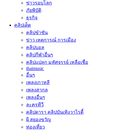
ข่าวรอบโลก
ภัยพิบัติ
ธุรกิจ
คลิปเด็ด
คลิปขำขัน
ข่าว เหตุการณ์ การเมือง
คลิปบอล
คลิปกีฬาอื่นๆ
คลิปแปลก มหัศจรรย์ เหลือเชื่อ
thaimusic
อื่นๆ
เพลงเกาหลี
เพลงสากล
เพลงอื่นๆ
ละครทีวี
คลิปดารา คลิปบันเทิงวาไรตี้
ผี สยองขวัญ
ท่องเที่ยว