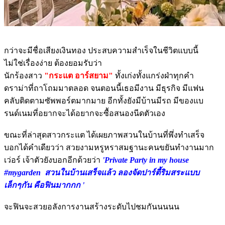
กว่าจะมีชื่อเสียงเงินทอง ประสบความสำเร็จในชีวิตแบบนี้
ไม่ใช่เรื่องง่าย ต้องยอมรับว่า
นักร้องสาว
"กระแต อาร์สยาม"
ทั้งเก่งทั้งแกร่งฝ่าทุกคำ
ดราม่าที่ถาโถมมาตลอด จนตอนนี้เธอมีงาน มีธุรกิจ มีแฟน
คลับติดตามซัพพอร์ตมากมาย อีกทั้งยังมีบ้านมีรถ มีของแบ
รนด์เนมที่อยากจะได้อยากจะซื้อสนองนีดตัวเอง
ขณะที่ล่าสุดสาวกระแต ได้เผยภาพสวนในบ้านที่พึ่งทำเสร็จ
บอกได้คำเดียวว่า สวยงามหรูหราสมฐานะคนขยันทำงานมาก
เว่อร์ เจ้าตัวยังบอกอีกด้วยว่า
'Private Party in my house
#mygarden
สวนในบ้านเสร็จแล้ว ลองจัดปาร์ตี้ริมสระแบบ
เล็กๆกัน คือฟินมากกก '
จะฟินจะสวยอลังการงานสร้างระดับไปชมกันนนนน