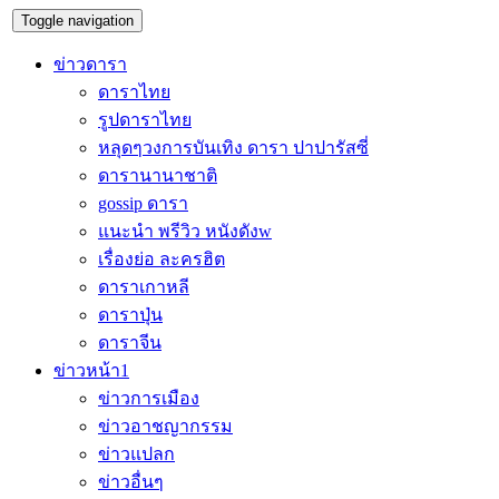
Toggle navigation
ข่าวดารา
ดาราไทย
รูปดาราไทย
หลุดๆวงการบันเทิง ดารา ปาปารัสซี่
ดารานานาชาติ
gossip ดารา
แนะนำ พรีวิว หนังดังw
เรื่องย่อ ละครฮิต
ดาราเกาหลี
ดาราปุ่น
ดาราจีน
ข่าวหน้า1
ข่าวการเมือง
ข่าวอาชญากรรม
ข่าวแปลก
ข่าวอื่นๆ