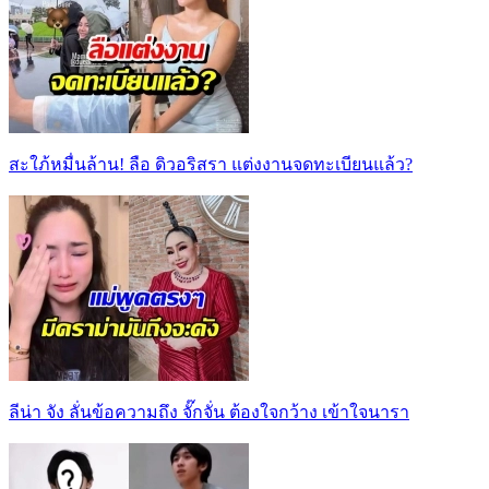
สะใภ้หมื่นล้าน! ลือ ดิวอริสรา แต่งงานจดทะเบียนแล้ว?
ลีน่า จัง ลั่นข้อความถึง จั๊กจั่น ต้องใจกว้าง เข้าใจนารา