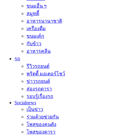
ขนมอื่น ๆ
สมูทตี้
อาหารนานาชาติ
เครื่องดื่ม
ขนมเค้ก
กับข้าว
อาหารคลีน
รถ
รีวิวรถยนต์
พริตตี้ มอเตอร์โชว์
ข่าวรถยนต์
ส่องรถดารา
รอบรู้เรื่องรถ
Socialnews
เป็นข่าว
ร่วมด้วยช่วยกัน
โพสของคนดัง
โพสของดารา