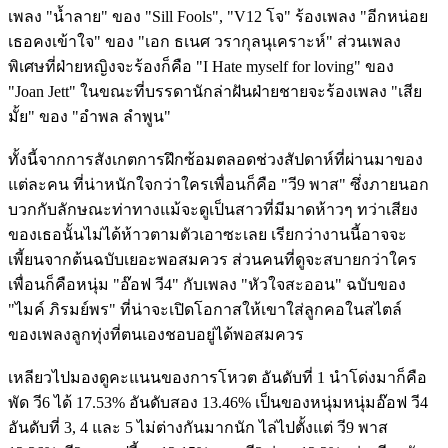
เพลง "น้ำลาย" ของ "Sill Fools", "V12 โจ" ร้องเพลง "อีกหน่อย
เธอคงเข้าใจ" ของ "เอก ธเนศ วรากุลนุเคราะห์" ส่วนเพลง
พิเศษที่ฝ่ายหญิงจะร้องก็คือ "I Hate myself for loving" ของ
"Joan Jett" ในขณะที่บรรดานักล่าฝันฝ่ายชายจะร้องเพลง "เสีย
มั้ย" ของ "อำพล ลำพูน"
ทั้งนี้จากการสังเกตการฝึกซ้อมตลอดช่วงสัปดาห์ที่ผ่านมาของ
แต่ละคน ที่น่าหนักใจกว่าใครเพื่อนก็คือ "วี9 พาส" ซึ่งภายนอก
บวกกับลักษณะท่าทางแม้จะดูเป็นสาวที่มีมาดห้าวๆ ทว่าเสียง
ของเธอนั้นไม่ได้ห้าวตามตัวเอาซะเลย เรียกว่างานนี้อาจจะ
เพี้ยนจากต้นฉบับเยอะพอสมควร ส่วนคนที่ดูจะสบายกว่าใคร
เพื่อนก็คือหนุ่ม "อ๊อฟ วี4" กับเพลง "หัวใจสะออน" ฉบับของ
"ไมค์ ภิรมย์พร" ที่น่าจะเปิดโอกาสให้เขาใส่ลูกคอในสไตล์
ของเพลงลูกทุ่งที่ตนเองชอบอยู่ได้พอสมควร
เหลียวไปมองดูคะแนนของการโหวต อันดับที่ 1 นำโด่งมาก็คือ
พัด วี6 ได้ 17.53% อันดับสอง 13.46% เป็นของหนุ่มหนุ่มอ๊อฟ วี4
อันดับที่ 3, 4 และ 5 ไม่ต่างกันมากนัก ไล่ไปตั้งแต่ วี9 พาส