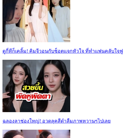
ดูกี่ทีก็เคลิ้ม! คิมจีวอนกับช็อตแจกหัวใจ ที่ทำแฟนคลับใจฟู
ฉลองลาช่องใหญ่! อวดลุคสีดำลืมภาพหวานๆไปเลย