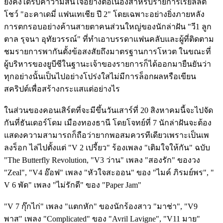
ยังคงได้รับคาวามสนใจอย่างต่อเนื่องสำหรับรายการเรียลลิตี้
โชว์ "อะคาเดมี่ แฟนเทเชีย ปี 2" โดยเฉพาะอย่างยิ่งภายหลัง
การตกรอบอย่างค้านสายตาคนส่วนใหญ่ของนักล่าฝัน "วี1 ลูก
ตาล รุจนา อุทัยวรรณ์" ที่ทำเอาบรรดาแฟนคลับและผู้ที่ติดตาม
ชมรายการพากันตั้งข้อสงสัยถึงมาตรฐานการโหวต ในขณะที่
ผู้บริหารของยูบีซีในฐานะเจ้าของรายการก็ได้ออกมายืนยันว่า
ทุกอย่างนั้นเป็นไปอย่างโปร่งใสไม่มีการล็อกผลหรือเขียน
สคริปต์เพื่อสร้างกระแสแต่อย่างไร
ในส่วนของคอนเสิร์ตที่จะมีขึ้นวันเสาร์ที่ 20 สิงหาคมนี้จะไปจัด
กันที่ธันเดอร์โดม เมืองทองธานี โดยโจทย์ที่ 7 นักล่าฝันจะต้อง
แสดงความสามารถก็ถือว่ายากพอสมควรทีเดียวเพราะเป็นเพ
ลงร็อก ไล่ไปตั้งแต่ "V 2 เปรี้ยว" ร้องเพลง "เติมใจให้กัน" ฉบับ
"The Butterfly Revolution, "V3 ว่าน" เพลง "สองรัก" ของวง
"Zeal", "V4 อ๊อฟ" เพลง "หัวใจสะออน" ของ "ไมค์ ภิรมย์พร", "
V 6 พัด" เพลง "ไม่รักดี" ของ "Paper Jam"
"V 7 กุ๊กไก่" เพลง "แตกหัก" ของนักร้องสาว "มาช่า", "V9
พาส" เพลง "Complicated" ของ "Avril Lavigne", "V11 มาย"