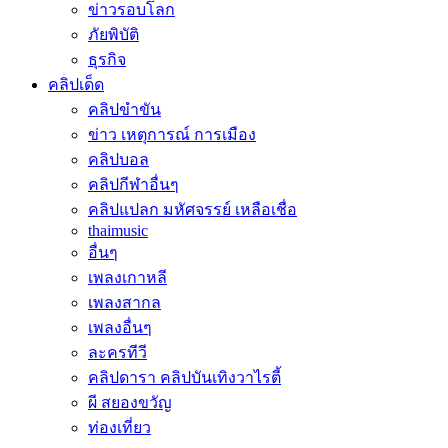
ข่าวรอบโลก
ภัยพิบัติ
ธุรกิจ
คลิปเด็ด
คลิปขำขัน
ข่าว เหตุการณ์ การเมือง
คลิปบอล
คลิปกีฬาอื่นๆ
คลิปแปลก มหัศจรรย์ เหลือเชื่อ
thaimusic
อื่นๆ
เพลงเกาหลี
เพลงสากล
เพลงอื่นๆ
ละครทีวี
คลิปดารา คลิปบันเทิงวาไรตี้
ผี สยองขวัญ
ท่องเที่ยว