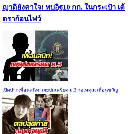
ญาติยังคาใจ! พบอิฐ10 กก. ในกระเป๋า เต้
ดราก้อนไฟว์
เปิดปากเพื่อนสนิท! เผยปมเครียด ม.3 ก่อเหตุสะเทือนขวัญ