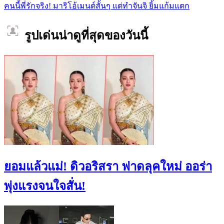
คนนี้พี่รักจริง! มาริโอ้เมนต์สั้นๆ แต่ทำจันจิ ยิ้มแก้มแตก
รูปเด่นน่าดูที่สุดของวันนี้
ยอมแล้วแม่! ดิวอริสรา ฟาดลุคใหม่ ออร่า
พุ่งแรงจนใจสั่น!