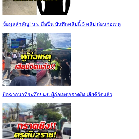
ข้อมูลสำคัญ! นร. มือปืน บันทึกคลิปนี้ 5 คลิป ก่อนก่อเหตุ
ปิดฉากนาทีระทึก! นร. ผู้ก่อเหตุกราดยิง เสียชีวิตแล้ว