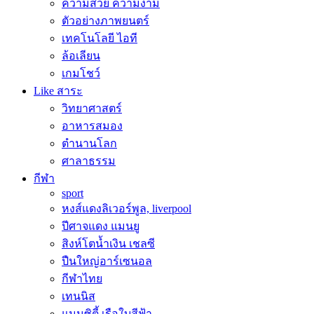
ความสวย ความงาม
ตัวอย่างภาพยนตร์
เทคโนโลยี ไอที
ล้อเลียน
เกมโชว์
Like สาระ
วิทยาศาสตร์
อาหารสมอง
ตำนานโลก
ศาลาธรรม
กีฬา
sport
หงส์แดงลิเวอร์พูล, liverpool
ปีศาจแดง แมนยู
สิงห์โตน้ำเงิน เชลซี
ปืนใหญ่อาร์เซนอล
กีฬาไทย
เทนนิส
แมนซิตี้ เรือใบสีฟ้า