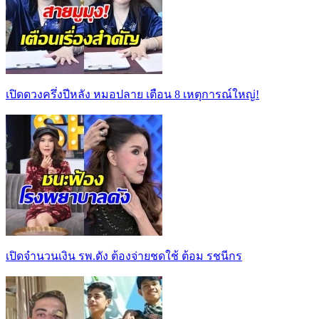
เปิดดวงครึ่งปีหลัง หมอปลาย เตือน 8 เหตุการณ์ใหญ่!
เปิดจำนวนเงิน รพ.ดัง ต้องจ่ายชดใช้ ต้อม รชนีกร