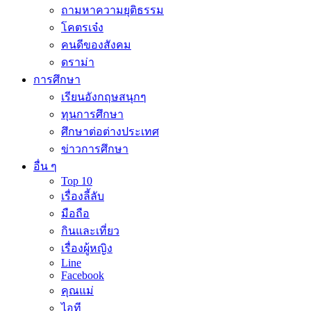
ถามหาความยุติธรรม
โคตรเจ๋ง
คนดีของสังคม
ดราม่า
การศึกษา
เรียนอังกฤษสนุกๆ
ทุนการศึกษา
ศึกษาต่อต่างประเทศ
ข่าวการศึกษา
อื่น ๆ
Top 10
เรื่องลี้ลับ
มือถือ
กินและเที่ยว
เรื่องผู้หญิง
Line
Facebook
คุณแม่
ไอที