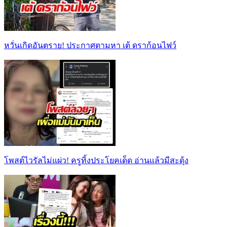
หวั่นเกิดอันตราย! ประกาศตามหา เต้ ดราก้อนไฟว์
โพสต์ไวรัลไม่แผ่ว! ครูทิ้งประโยคเด็ด อ่านแล้วมีสะดุ้ง