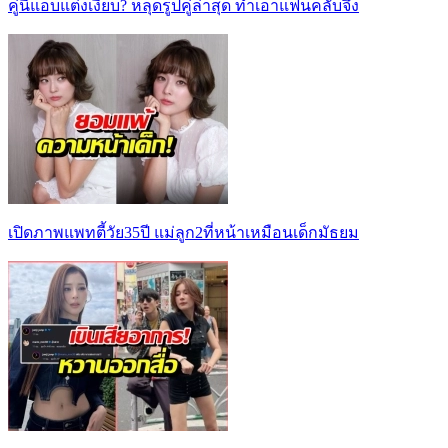
คู่นี้แอบแต่งเงียบ? หลุดรูปคู่ล่าสุด ทำเอาแฟนคลับจึ้ง
เปิดภาพแพทตี้วัย35ปี แม่ลูก2ที่หน้าเหมือนเด็กมัธยม