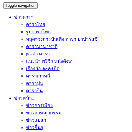
Toggle navigation
ข่าวดารา
ดาราไทย
รูปดาราไทย
หลุดๆวงการบันเทิง ดารา ปาปารัสซี่
ดารานานาชาติ
gossip ดารา
แนะนำ พรีวิว หนังดังw
เรื่องย่อ ละครฮิต
ดาราเกาหลี
ดาราปุ่น
ดาราจีน
ข่าวหน้า1
ข่าวการเมือง
ข่าวอาชญากรรม
ข่าวแปลก
ข่าวอื่นๆ