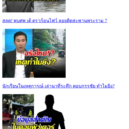
สลด! พบศพ เต้ ดราก้อนไฟว์ ลอยติดสะพานพระราม 7
นักเรียนในเหตุการณ์ เล่านาทีระทึก ตอบกรรชัย ทำไมยิง?