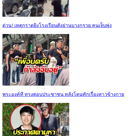
ด่วน! เหตุกราดยิงโรงเรียนดังย่านบางกรวย คนเจ็บพุ่ง
พระองค์ที ทรงตอบประชาชน หลังโดนทักเรื่องสาวข้างกาย