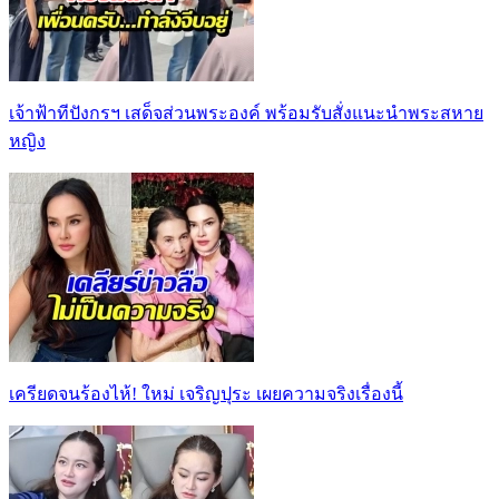
เจ้าฟ้าทีปังกรฯ เสด็จส่วนพระองค์ พร้อมรับสั่งแนะนำพระสหาย
หญิง
เครียดจนร้องไห้! ใหม่ เจริญปุระ เผยความจริงเรื่องนี้