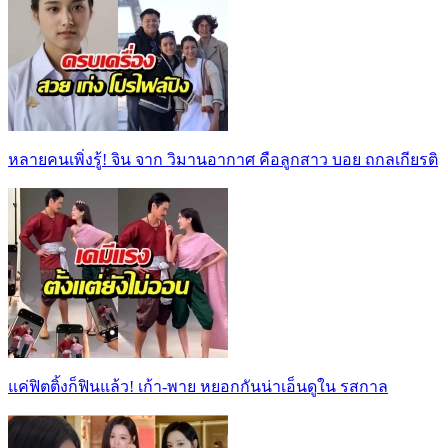
หลายคนเพิ่งรู้! จิน จาก วิมานอากาศ คือลูกสาว บอย ถกลเกียรติ
แค่ฟิตติ้งก็ฟินแล้ว! เก้า-พาย หยอกกันน่าเอ็นดูใน รสกาล