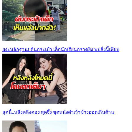
ผงะหลักฐาน! ค้นกระเป๋า เด็กนักเรียนกราดยิง พบสิ่งนี้เพียบ
ลุคนี้..หลิงหลิงคอง สุดจึ้ง ชุดหนังดำเว้าข้างฮอตเกินต้าน