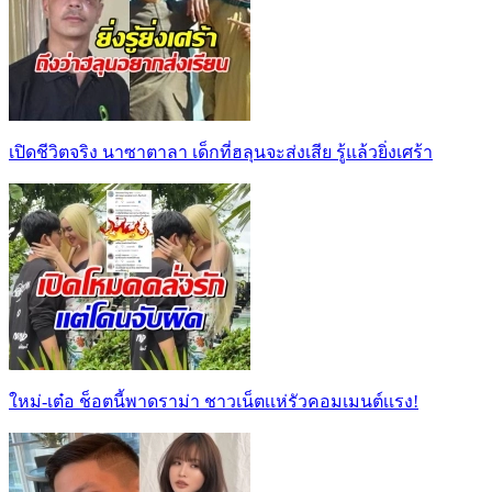
เปิดชีวิตจริง นาซาตาลา เด็กที่ฮลุนจะส่งเสีย รู้แล้วยิ่งเศร้า
ใหม่-เต๋อ ช็อตนี้พาดราม่า ชาวเน็ตเเห่รัวคอมเมนต์เเรง!