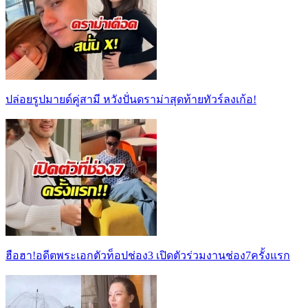
ปล่อยรูปมายด์คู่สามี หวังปั่นดราม่าสุดท้ายทัวร์ลงเก้อ!
ฮือฮา!อดีตพระเอกตัวท็อปช่อง3 เปิดตัวร่วมงานช่อง7ครั้งแรก