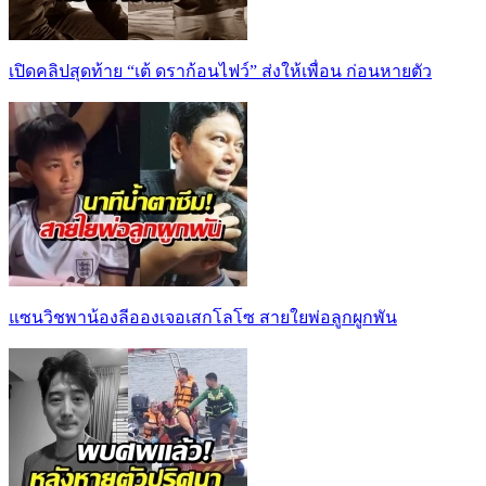
เปิดคลิปสุดท้าย “เต้ ดราก้อนไฟว์” ส่งให้เพื่อน ก่อนหายตัว
แซนวิชพาน้องลีอองเจอเสกโลโซ สายใยพ่อลูกผูกพัน