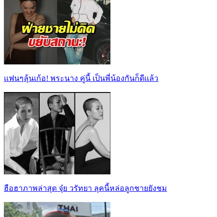
เเฟนๆลุ้นเก้อ! พระนาง คู่นี้ เป็นพี่น้องกันก็ดีเเล้ว
ฮือฮาภาพล่าสุด จุ๋ย วรัทยา ลุคนี้หล่อลูกชายยังชม