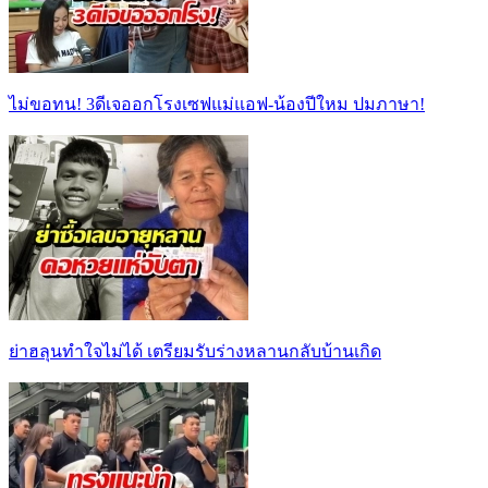
ไม่ขอทน! 3ดีเจออกโรงเซฟแม่แอฟ-น้องปีใหม ปมภาษา!
ย่าฮลุนทำใจไม่ได้ เตรียมรับร่างหลานกลับบ้านเกิด