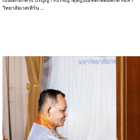
เป็นเด็กอีกครั้ง ปริญญา #ปรัชญาดุษฎีบัณฑิตกิตติมศักดิ์ #มหา
วิทยาลัยเวสเทิร์น ...