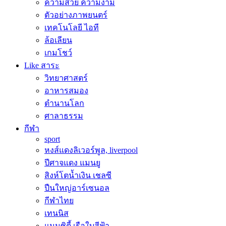
ความสวย ความงาม
ตัวอย่างภาพยนตร์
เทคโนโลยี ไอที
ล้อเลียน
เกมโชว์
Like สาระ
วิทยาศาสตร์
อาหารสมอง
ตำนานโลก
ศาลาธรรม
กีฬา
sport
หงส์แดงลิเวอร์พูล, liverpool
ปีศาจแดง แมนยู
สิงห์โตน้ำเงิน เชลซี
ปืนใหญ่อาร์เซนอล
กีฬาไทย
เทนนิส
แมนซิตี้ เรือใบสีฟ้า