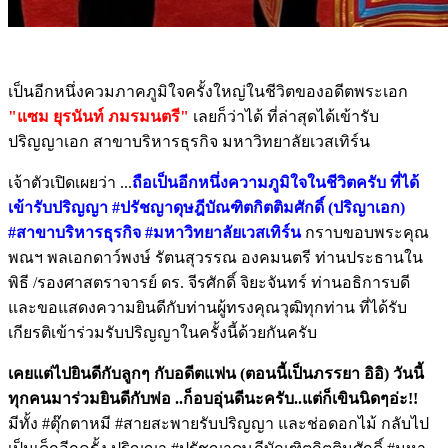
เป็นอีกหนึ่งควมภาคภูมิใจครั้งใหญ่ในชีวิตของอดีตพระเอก
"แซม ยุรนันท์ ภมรมนตรี"
เลยก็ว่าได้ ที่ล่าสุดได้เข้ารับ
ปริญญาเอก สาขาบริหารธุรกิจ มหาวิทยาลัยเวสเทิร์น
เจ้าตัวเปิดเผยว่า ...
ถือเป็นอีกหนึ่งความภูมิใจในชีวิตครับ ที่ได้
เข้ารับปริญญา #ปรัชญาดุษฎีบัณฑิตกิตติมศักดิ์ (ปริญาเอก)
#สาขาบริหารธุรกิจ #มหาวิทยาลัยเวสเทิร์น
กราบขอบพระคุณ
พณฯ พลเอกดาว์พงษ์ รัตนสุวรรณ องคมนตรี ท่านประธานใน
พิธี /รองศาสตราจารย์ ดร. จีรศักดิ์ จิยะจันทร์ ท่านอธิการบดี
และขอแสดงความยินดีกับท่านผู้ทรงคุณวุฒิทุกท่าน ที่ได้รับ
เกียรติเข้าร่วมรับปริญญาในครั้งนี้ด้วยกันครับ
เคยแต่ไปยินดีกับลูกๆ กับอดีตแฟน (ตอนนี้เป็นภรรยา อิอิ) วันนี้
ทุกคนมาร่วมยินดีกับพ่อ ..ก็อบอุ่นดีนะครับ..แต่ก็เขินนิดๆอ่ะ!!
มีทั้ง #ตุ๊กตาหมี #สายสะพายรับปริญญา และช่อดอกไม้ กลับไป