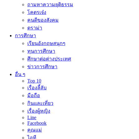
ถามหาความยุติธรรม
โคตรเจ๋ง
คนดีของสังคม
ดราม่า
การศึกษา
เรียนอังกฤษสนุกๆ
ทุนการศึกษา
ศึกษาต่อต่างประเทศ
ข่าวการศึกษา
อื่น ๆ
Top 10
เรื่องลี้ลับ
มือถือ
กินและเที่ยว
เรื่องผู้หญิง
Line
Facebook
คุณแม่
ไอที