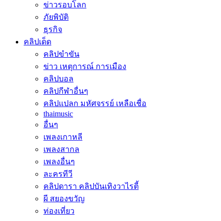
ข่าวรอบโลก
ภัยพิบัติ
ธุรกิจ
คลิปเด็ด
คลิปขำขัน
ข่าว เหตุการณ์ การเมือง
คลิปบอล
คลิปกีฬาอื่นๆ
คลิปแปลก มหัศจรรย์ เหลือเชื่อ
thaimusic
อื่นๆ
เพลงเกาหลี
เพลงสากล
เพลงอื่นๆ
ละครทีวี
คลิปดารา คลิปบันเทิงวาไรตี้
ผี สยองขวัญ
ท่องเที่ยว