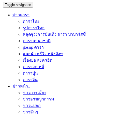
Toggle navigation
ข่าวดารา
ดาราไทย
รูปดาราไทย
หลุดๆวงการบันเทิง ดารา ปาปารัสซี่
ดารานานาชาติ
gossip ดารา
แนะนำ พรีวิว หนังดังw
เรื่องย่อ ละครฮิต
ดาราเกาหลี
ดาราปุ่น
ดาราจีน
ข่าวหน้า1
ข่าวการเมือง
ข่าวอาชญากรรม
ข่าวแปลก
ข่าวอื่นๆ