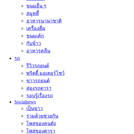
ขนมอื่น ๆ
สมูทตี้
อาหารนานาชาติ
เครื่องดื่ม
ขนมเค้ก
กับข้าว
อาหารคลีน
รถ
รีวิวรถยนต์
พริตตี้ มอเตอร์โชว์
ข่าวรถยนต์
ส่องรถดารา
รอบรู้เรื่องรถ
Socialnews
เป็นข่าว
ร่วมด้วยช่วยกัน
โพสของคนดัง
โพสของดารา