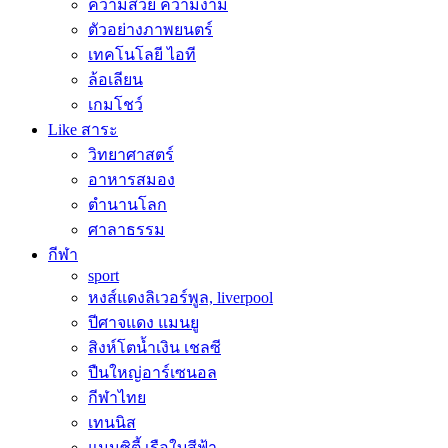
ความสวย ความงาม
ตัวอย่างภาพยนตร์
เทคโนโลยี ไอที
ล้อเลียน
เกมโชว์
Like สาระ
วิทยาศาสตร์
อาหารสมอง
ตำนานโลก
ศาลาธรรม
กีฬา
sport
หงส์แดงลิเวอร์พูล, liverpool
ปีศาจแดง แมนยู
สิงห์โตน้ำเงิน เชลซี
ปืนใหญ่อาร์เซนอล
กีฬาไทย
เทนนิส
แมนซิตี้ เรือใบสีฟ้า