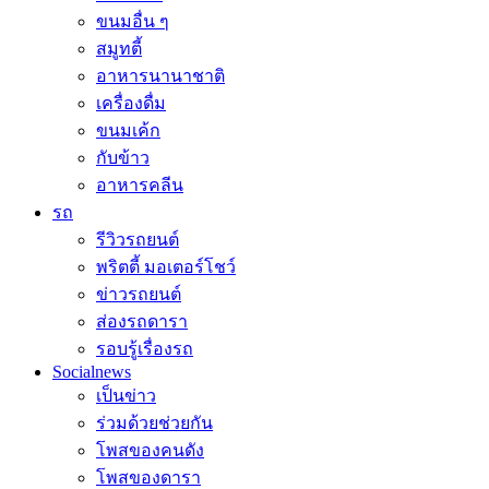
ขนมอื่น ๆ
สมูทตี้
อาหารนานาชาติ
เครื่องดื่ม
ขนมเค้ก
กับข้าว
อาหารคลีน
รถ
รีวิวรถยนต์
พริตตี้ มอเตอร์โชว์
ข่าวรถยนต์
ส่องรถดารา
รอบรู้เรื่องรถ
Socialnews
เป็นข่าว
ร่วมด้วยช่วยกัน
โพสของคนดัง
โพสของดารา