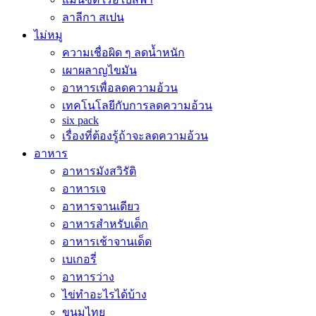
ลาลีกา สเปน
ไม่หมู
ความเชื่อผิด ๆ ลดน้ำหนัก
เผาผลาญไขมัน
อาหารเพื่อลดความอ้วน
เทคโนโลยีกับการลดความอ้วน
six pack
เรื่องที่ต้องรู้ถ้าจะลดความอ้วน
อาหาร
อาหารมังสวิรัติ
อาหารเจ
อาหารจานเดียว
อาหารสำหรับเด็ก
อาหารเช้าจานเด็ด
เบเกอรี่
อาหารว่าง
ไข่ทำอะไรได้บ้าง
ขนมไทย