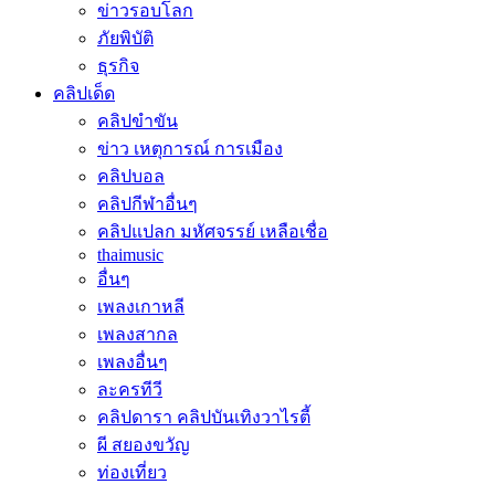
ข่าวรอบโลก
ภัยพิบัติ
ธุรกิจ
คลิปเด็ด
คลิปขำขัน
ข่าว เหตุการณ์ การเมือง
คลิปบอล
คลิปกีฬาอื่นๆ
คลิปแปลก มหัศจรรย์ เหลือเชื่อ
thaimusic
อื่นๆ
เพลงเกาหลี
เพลงสากล
เพลงอื่นๆ
ละครทีวี
คลิปดารา คลิปบันเทิงวาไรตี้
ผี สยองขวัญ
ท่องเที่ยว