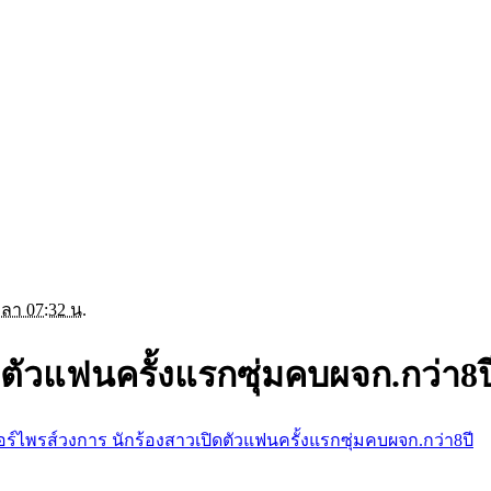
วลา 07:32 น.
ดตัวแฟนครั้งแรกซุ่มคบผจก.กว่า8ป
อร์ไพรส์วงการ นักร้องสาวเปิดตัวแฟนครั้งแรกซุ่มคบผจก.กว่า8ปี