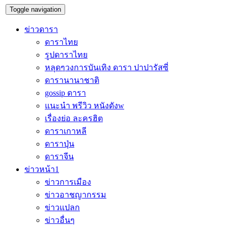
Toggle navigation
ข่าวดารา
ดาราไทย
รูปดาราไทย
หลุดๆวงการบันเทิง ดารา ปาปารัสซี่
ดารานานาชาติ
gossip ดารา
แนะนำ พรีวิว หนังดังw
เรื่องย่อ ละครฮิต
ดาราเกาหลี
ดาราปุ่น
ดาราจีน
ข่าวหน้า1
ข่าวการเมือง
ข่าวอาชญากรรม
ข่าวแปลก
ข่าวอื่นๆ