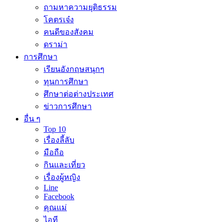
ถามหาความยุติธรรม
โคตรเจ๋ง
คนดีของสังคม
ดราม่า
การศึกษา
เรียนอังกฤษสนุกๆ
ทุนการศึกษา
ศึกษาต่อต่างประเทศ
ข่าวการศึกษา
อื่น ๆ
Top 10
เรื่องลี้ลับ
มือถือ
กินและเที่ยว
เรื่องผู้หญิง
Line
Facebook
คุณแม่
ไอที