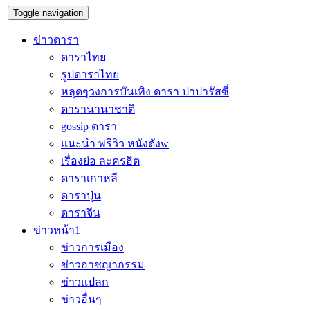
Toggle navigation
ข่าวดารา
ดาราไทย
รูปดาราไทย
หลุดๆวงการบันเทิง ดารา ปาปารัสซี่
ดารานานาชาติ
gossip ดารา
แนะนำ พรีวิว หนังดังw
เรื่องย่อ ละครฮิต
ดาราเกาหลี
ดาราปุ่น
ดาราจีน
ข่าวหน้า1
ข่าวการเมือง
ข่าวอาชญากรรม
ข่าวแปลก
ข่าวอื่นๆ