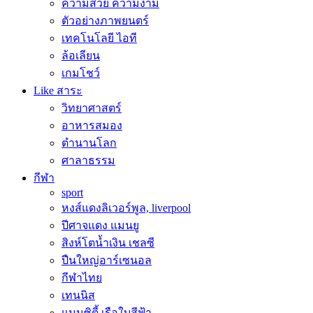
ความสวย ความงาม
ตัวอย่างภาพยนตร์
เทคโนโลยี ไอที
ล้อเลียน
เกมโชว์
Like สาระ
วิทยาศาสตร์
อาหารสมอง
ตำนานโลก
ศาลาธรรม
กีฬา
sport
หงส์แดงลิเวอร์พูล, liverpool
ปีศาจแดง แมนยู
สิงห์โตน้ำเงิน เชลซี
ปืนใหญ่อาร์เซนอล
กีฬาไทย
เทนนิส
แมนซิตี้ เรือใบสีฟ้า