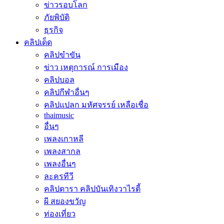
ข่าวรอบโลก
ภัยพิบัติ
ธุรกิจ
คลิปเด็ด
คลิปขำขัน
ข่าว เหตุการณ์ การเมือง
คลิปบอล
คลิปกีฬาอื่นๆ
คลิปแปลก มหัศจรรย์ เหลือเชื่อ
thaimusic
อื่นๆ
เพลงเกาหลี
เพลงสากล
เพลงอื่นๆ
ละครทีวี
คลิปดารา คลิปบันเทิงวาไรตี้
ผี สยองขวัญ
ท่องเที่ยว