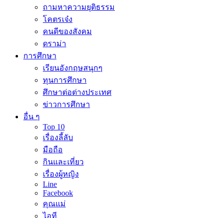
ถามหาความยุติธรรม
โคตรเจ๋ง
คนดีของสังคม
ดราม่า
การศึกษา
เรียนอังกฤษสนุกๆ
ทุนการศึกษา
ศึกษาต่อต่างประเทศ
ข่าวการศึกษา
อื่น ๆ
Top 10
เรื่องลี้ลับ
มือถือ
กินและเที่ยว
เรื่องผู้หญิง
Line
Facebook
คุณแม่
ไอที