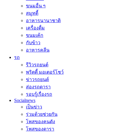
ขนมอื่น ๆ
สมูทตี้
อาหารนานาชาติ
เครื่องดื่ม
ขนมเค้ก
กับข้าว
อาหารคลีน
รถ
รีวิวรถยนต์
พริตตี้ มอเตอร์โชว์
ข่าวรถยนต์
ส่องรถดารา
รอบรู้เรื่องรถ
Socialnews
เป็นข่าว
ร่วมด้วยช่วยกัน
โพสของคนดัง
โพสของดารา