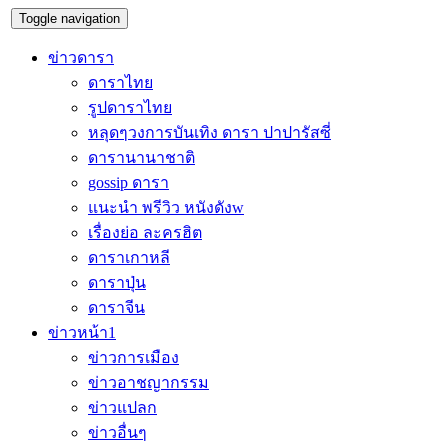
Toggle navigation
ข่าวดารา
ดาราไทย
รูปดาราไทย
หลุดๆวงการบันเทิง ดารา ปาปารัสซี่
ดารานานาชาติ
gossip ดารา
แนะนำ พรีวิว หนังดังw
เรื่องย่อ ละครฮิต
ดาราเกาหลี
ดาราปุ่น
ดาราจีน
ข่าวหน้า1
ข่าวการเมือง
ข่าวอาชญากรรม
ข่าวแปลก
ข่าวอื่นๆ