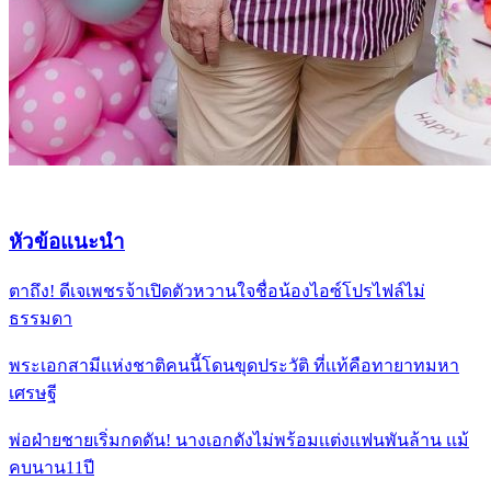
หัวข้อแนะนำ
ตาถึง! ดีเจเพชรจ้าเปิดตัวหวานใจชื่อน้องไอซ์โปรไฟล์ไม่
ธรรมดา
พระเอกสามีเเห่งชาติคนนี้โดนขุดประวัติ ที่เเท้คือทายาทมหา
เศรษฐี
พ่อฝ่ายชายเริ่มกดดัน! นางเอกดังไม่พร้อมเเต่งเเฟนพันล้าน เเม้
คบนาน11ปี