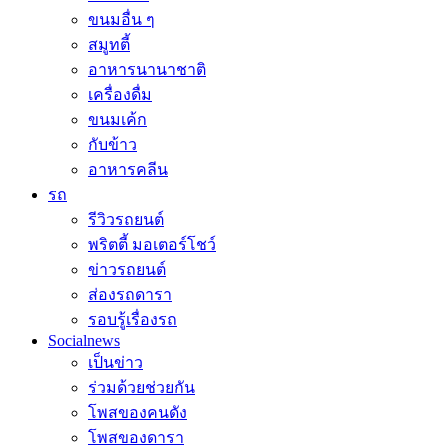
ขนมอื่น ๆ
สมูทตี้
อาหารนานาชาติ
เครื่องดื่ม
ขนมเค้ก
กับข้าว
อาหารคลีน
รถ
รีวิวรถยนต์
พริตตี้ มอเตอร์โชว์
ข่าวรถยนต์
ส่องรถดารา
รอบรู้เรื่องรถ
Socialnews
เป็นข่าว
ร่วมด้วยช่วยกัน
โพสของคนดัง
โพสของดารา