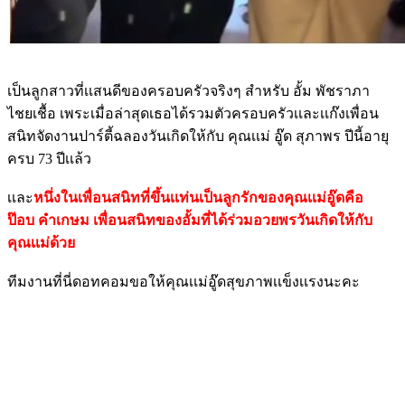
เป็นลูกสาวที่เเสนดีของครอบครัวจริงๆ สำหรับ อั้ม พัชราภา
ไชยเชื้อ เพระเมื่อล่าสุดเธอได้รวมตัวครอบครัวเเละเเก๊งเพื่อน
สนิทจัดงานปาร์ตี้ฉลองวันเกิดให้กับ คุณเเม่ อู๊ด สุภาพร ปีนี้อายุ
ครบ 73 ปีเเล้ว
เเละ
หนึ่งในเพื่อนสนิทที่ขึ้นเเท่นเป็นลูกรักของคุณเเม่อู๊ดคือ
ป๊อบ คําเกษม เพื่อนสนิทของอั้มที่ได้ร่วมอวยพรวันเกิดให้กับ
คุณเเม่ด้วย
ทีมงานที่นี่ดอทคอมขอให้คุณเเม่อู๊ดสุขภาพเเข็งเเรงนะคะ