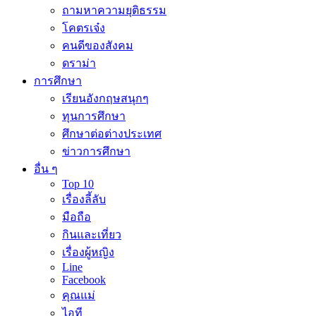
ถามหาความยุติธรรม
โคตรเจ๋ง
คนดีของสังคม
ดราม่า
การศึกษา
เรียนอังกฤษสนุกๆ
ทุนการศึกษา
ศึกษาต่อต่างประเทศ
ข่าวการศึกษา
อื่น ๆ
Top 10
เรื่องลี้ลับ
มือถือ
กินและเที่ยว
เรื่องผู้หญิง
Line
Facebook
คุณแม่
ไอที