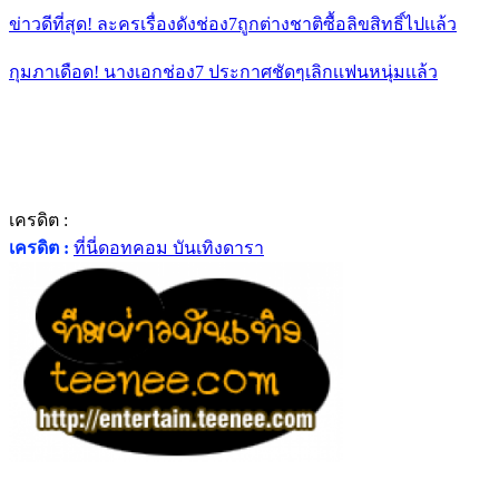
ข่าวดีที่สุด! ละครเรื่องดังช่อง7ถูกต่างชาติซื้อลิขสิทธิ์ไปเเล้ว
กุมภาเดือด! นางเอกช่อง7 ประกาศชัดๆเลิกเเฟนหนุ่มเเล้ว
เครดิต :
เครดิต :
ที่นี่ดอทคอม บันเทิงดารา