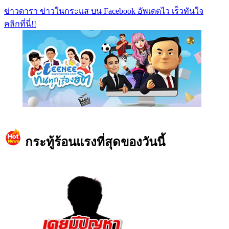
ข่าวดารา ข่าวในกระแส บน Facebook อัพเดตไว เร็วทันใจ
คลิกที่นี่!!
https://www.facebook.com/teeneedotcom
กระทู้ร้อนแรงที่สุดของวันนี้