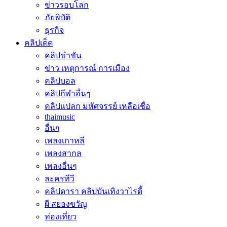
ข่าวรอบโลก
ภัยพิบัติ
ธุรกิจ
คลิปเด็ด
คลิปขำขัน
ข่าว เหตุการณ์ การเมือง
คลิปบอล
คลิปกีฬาอื่นๆ
คลิปแปลก มหัศจรรย์ เหลือเชื่อ
thaimusic
อื่นๆ
เพลงเกาหลี
เพลงสากล
เพลงอื่นๆ
ละครทีวี
คลิปดารา คลิปบันเทิงวาไรตี้
ผี สยองขวัญ
ท่องเที่ยว