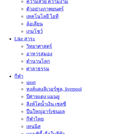
ความสวย ความงาม
ตัวอย่างภาพยนตร์
เทคโนโลยี ไอที
ล้อเลียน
เกมโชว์
Like สาระ
วิทยาศาสตร์
อาหารสมอง
ตำนานโลก
ศาลาธรรม
กีฬา
sport
หงส์แดงลิเวอร์พูล, liverpool
ปีศาจแดง แมนยู
สิงห์โตน้ำเงิน เชลซี
ปืนใหญ่อาร์เซนอล
กีฬาไทย
เทนนิส
แมนซิตี้ เรือใบสีฟ้า