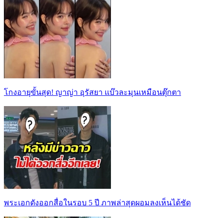
โกงอายุขั้นสุด! ญาญ่า อุรัสยา เเบ๊วละมุนเหมือนตุ๊กตา
พระเอกดังออกสื่อในรอบ 5 ปี ภาพล่าสุดผอมลงเห็นได้ชัด