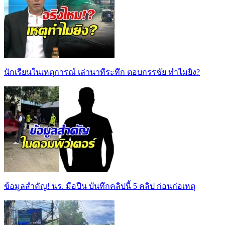
นักเรียนในเหตุการณ์ เล่านาทีระทึก ตอบกรรชัย ทำไมยิง?
ข้อมูลสำคัญ! นร. มือปืน บันทึกคลิปนี้ 5 คลิป ก่อนก่อเหตุ