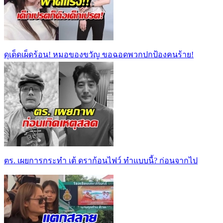
ดุเด็ดเผ็ดร้อน! หมอของขวัญ ขอฉอดพวกปกป้องคนร้าย!
ตร. เผยการกระทำ เต้ ดราก้อนไฟว์ ทำแบบนี้? ก่อนจากไป