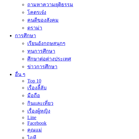
ถามหาความยุติธรรม
โคตรเจ๋ง
คนดีของสังคม
ดราม่า
การศึกษา
เรียนอังกฤษสนุกๆ
ทุนการศึกษา
ศึกษาต่อต่างประเทศ
ข่าวการศึกษา
อื่น ๆ
Top 10
เรื่องลี้ลับ
มือถือ
กินและเที่ยว
เรื่องผู้หญิง
Line
Facebook
คุณแม่
ไอที