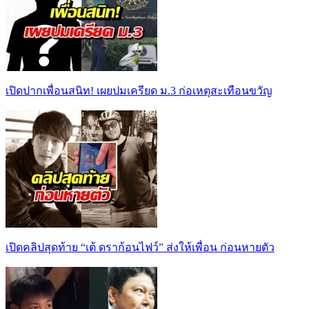
เปิดปากเพื่อนสนิท! เผยปมเครียด ม.3 ก่อเหตุสะเทือนขวัญ
เปิดคลิปสุดท้าย “เต้ ดราก้อนไฟว์” ส่งให้เพื่อน ก่อนหายตัว