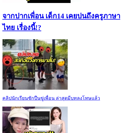
จากปากเพื่อน เด็ก14 เคยบ่นถึงครูภาษา
ไทย เรื่องนี้!?
คลิปนักเรียนชักปืนขู่เพื่อน ล่าสุดมีบทลงโทษแล้ว