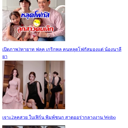
เปิดภาพ3ทายาท ฟลุค เกริกพล คนหลุดโฟกัสมองแต่ น้องนาลี
ยา
เจาะ2ลุคสวย ใบเฟิร์น พิมพ์ชนก สาดออร่ากลางงาน Weibo