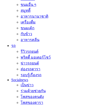
ขนมอื่น ๆ
สมูทตี้
อาหารนานาชาติ
เครื่องดื่ม
ขนมเค้ก
กับข้าว
อาหารคลีน
รถ
รีวิวรถยนต์
พริตตี้ มอเตอร์โชว์
ข่าวรถยนต์
ส่องรถดารา
รอบรู้เรื่องรถ
Socialnews
เป็นข่าว
ร่วมด้วยช่วยกัน
โพสของคนดัง
โพสของดารา