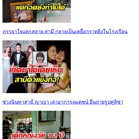
ภรรยาใจแตกสลาย สามี กลายเป็นเหยื่อกราดยิงในโรงเรียน
ช่วงนินทาสามี ญาญ่า เล่าอาการณเดชน์ ยืนถ่ายรูปคู่ลิซ่า