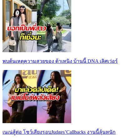
พบต้นเหตุความสวยของ ต้าเหนิง บ้านนี้ DNA เลิศเว่อร์
เนเน่สู้ต่อ โชว์เสียงรอบJudges’Callbacks งานนี้ลุ้นหนัก