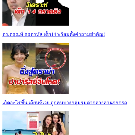
ดร.ตฤณห์ ถอดรหัส เด็ก14 พร้อมตั้งคำถามสำคัญ!
เกิดอะไรขึ้น เถียนซีเวย ถูกคนบางกลุ่มรุมด่ากลางลานจอดรถ