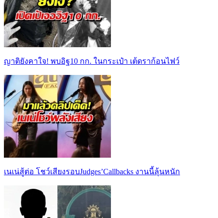
ญาติยังคาใจ! พบอิฐ10 กก. ในกระเป๋า เต้ดราก้อนไฟว์
เนเน่สู้ต่อ โชว์เสียงรอบJudges’Callbacks งานนี้ลุ้นหนัก