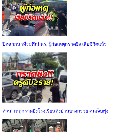
ปิดฉากนาทีระทึก! นร. ผู้ก่อเหตุกราดยิง เสียชีวิตแล้ว
ด่วน! เหตุกราดยิงโรงเรียนดังย่านบางกรวย คนเจ็บพุ่ง