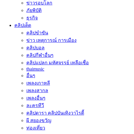
ข่าวรอบโลก
ภัยพิบัติ
ธุรกิจ
คลิปเด็ด
คลิปขำขัน
ข่าว เหตุการณ์ การเมือง
คลิปบอล
คลิปกีฬาอื่นๆ
คลิปแปลก มหัศจรรย์ เหลือเชื่อ
thaimusic
อื่นๆ
เพลงเกาหลี
เพลงสากล
เพลงอื่นๆ
ละครทีวี
คลิปดารา คลิปบันเทิงวาไรตี้
ผี สยองขวัญ
ท่องเที่ยว