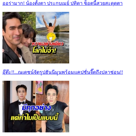
ออร่ามาก! น้องตั้งตา ประกบเมย์ ปทิดา ช็อตนี้สวยสะดุดตา
อุ๊ต๊ะ!!...ณเดชน์จัดรูปฮันนีมูนพร้อมแคปชั่นจี๊ดถึงปลาช่อน!!