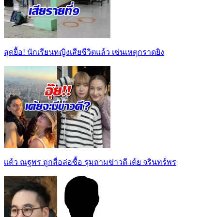
สุดยื้อ! นักเรียนหญิงเสียชีวิตแล้ว เซ่นเหตุกราดยิง
เเต้ว ณฐพร ถูกสื่อล่อซื้อ รุมถามข่าวดี เต้ย จรินทร์พร