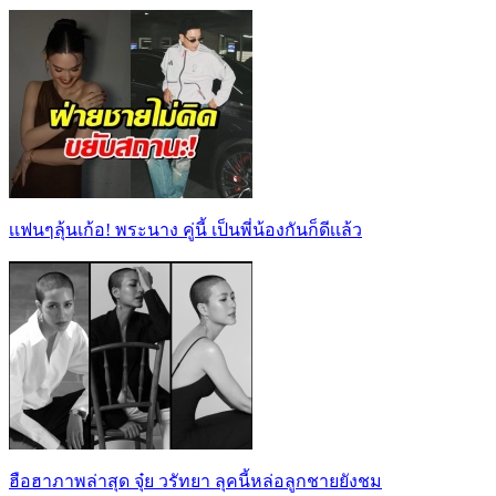
เเฟนๆลุ้นเก้อ! พระนาง คู่นี้ เป็นพี่น้องกันก็ดีเเล้ว
ฮือฮาภาพล่าสุด จุ๋ย วรัทยา ลุคนี้หล่อลูกชายยังชม