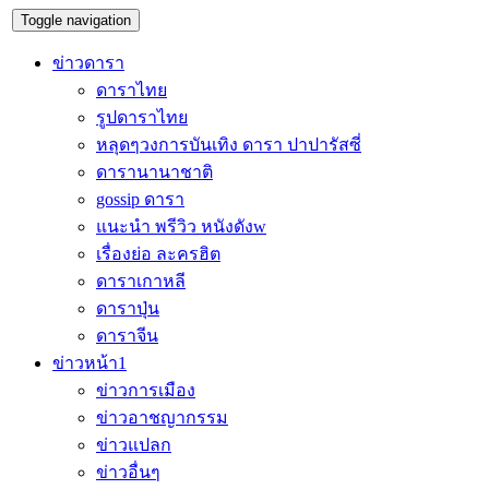
Toggle navigation
ข่าวดารา
ดาราไทย
รูปดาราไทย
หลุดๆวงการบันเทิง ดารา ปาปารัสซี่
ดารานานาชาติ
gossip ดารา
แนะนำ พรีวิว หนังดังw
เรื่องย่อ ละครฮิต
ดาราเกาหลี
ดาราปุ่น
ดาราจีน
ข่าวหน้า1
ข่าวการเมือง
ข่าวอาชญากรรม
ข่าวแปลก
ข่าวอื่นๆ