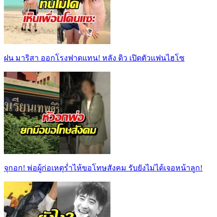
ฝน มาริสา ออกโรงฟาดแทน! หลัง ดิว เปิดตัวแฟนไฮโซ
จุกอก! พ่อผู้ก่อเหตุร่ำไห้ขอโทษสังคม รับยังไม่ได้เจอหน้าลูก!