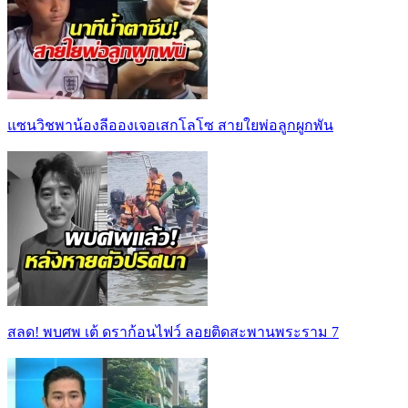
แซนวิชพาน้องลีอองเจอเสกโลโซ สายใยพ่อลูกผูกพัน
สลด! พบศพ เต้ ดราก้อนไฟว์ ลอยติดสะพานพระราม 7