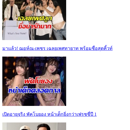
มาแล้ว! ฌอห์ณ-เพชร เฉลยเพศทายาท พร้อมชื่อสุดคิ้วท์
เปิดอายุจริง พัคโบยอง หน้าเด็กยิ่งกว่าเฟรชชี่ปี 1