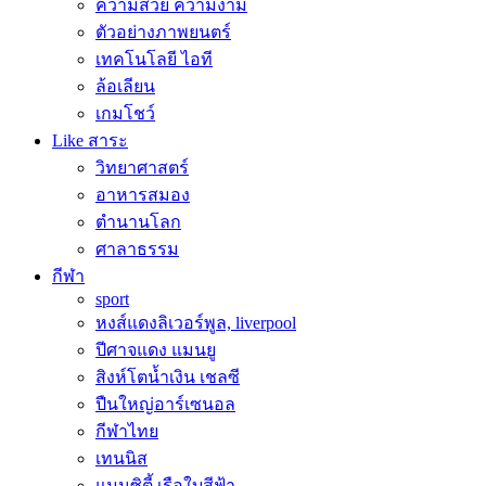
ความสวย ความงาม
ตัวอย่างภาพยนตร์
เทคโนโลยี ไอที
ล้อเลียน
เกมโชว์
Like สาระ
วิทยาศาสตร์
อาหารสมอง
ตำนานโลก
ศาลาธรรม
กีฬา
sport
หงส์แดงลิเวอร์พูล, liverpool
ปีศาจแดง แมนยู
สิงห์โตน้ำเงิน เชลซี
ปืนใหญ่อาร์เซนอล
กีฬาไทย
เทนนิส
แมนซิตี้ เรือใบสีฟ้า