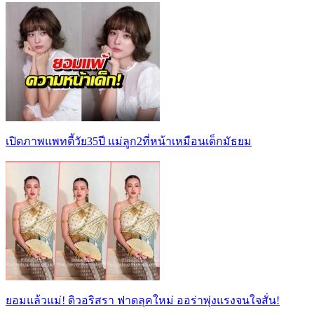
เปิดภาพแพทตี้วัย35ปี แม่ลูก2ที่หน้าเหมือนเด็กมัธยม
ยอมแล้วแม่! ดิวอริสรา ฟาดลุคใหม่ ออร่าพุ่งแรงจนใจสั่น!