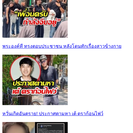
พระองค์ที ทรงตอบประชาชน หลังโดนทักเรื่องสาวข้างกาย
หวั่นเกิดอันตราย! ประกาศตามหา เต้ ดราก้อนไฟว์