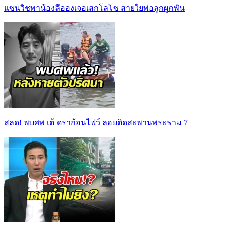
แซนวิชพาน้องลีอองเจอเสกโลโซ สายใยพ่อลูกผูกพัน
สลด! พบศพ เต้ ดราก้อนไฟว์ ลอยติดสะพานพระราม 7