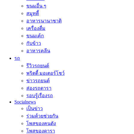
ขนมอื่น ๆ
สมูทตี้
อาหารนานาชาติ
เครื่องดื่ม
ขนมเค้ก
กับข้าว
อาหารคลีน
รถ
รีวิวรถยนต์
พริตตี้ มอเตอร์โชว์
ข่าวรถยนต์
ส่องรถดารา
รอบรู้เรื่องรถ
Socialnews
เป็นข่าว
ร่วมด้วยช่วยกัน
โพสของคนดัง
โพสของดารา