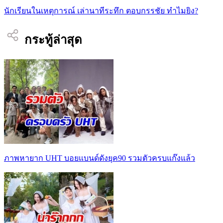
นักเรียนในเหตุการณ์ เล่านาทีระทึก ตอบกรรชัย ทำไมยิง?
กระทู้ล่าสุด
ภาพหายาก UHT บอยแบนด์ดังยุค90 รวมตัวครบแก๊งแล้ว