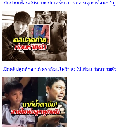
เปิดปากเพื่อนสนิท! เผยปมเครียด ม.3 ก่อเหตุสะเทือนขวัญ
เปิดคลิปสุดท้าย “เต้ ดราก้อนไฟว์” ส่งให้เพื่อน ก่อนหายตัว