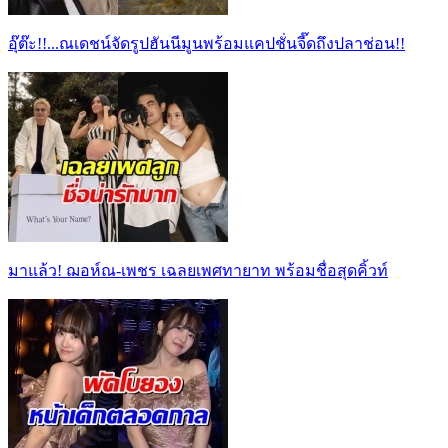
อุ๊ต๊ะ!!...ณเดชน์จัดรูปฮันนีมูนพร้อมแคปชั่นจี๊ดถึงปลาช่อน!!
มาแล้ว! ฌอห์ณ-เพชร เฉลยเพศทายาท พร้อมชื่อสุดคิ้วท์