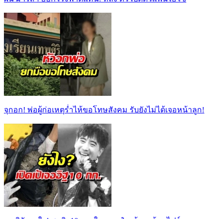
จุกอก! พ่อผู้ก่อเหตุร่ำไห้ขอโทษสังคม รับยังไม่ได้เจอหน้าลูก!