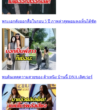
พระเอกดังออกสื่อในรอบ 5 ปี ภาพล่าสุดผอมลงเห็นได้ชัด
พบต้นเหตุความสวยของ ต้าเหนิง บ้านนี้ DNA เลิศเว่อร์