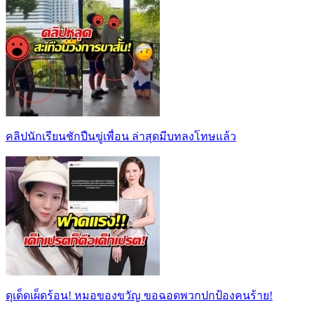
คลิปนักเรียนชักปืนขู่เพื่อน ล่าสุดมีบทลงโทษแล้ว
ดุเด็ดเผ็ดร้อน! หมอของขวัญ ขอฉอดพวกปกป้องคนร้าย!