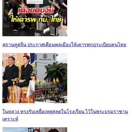
สถานทูตจีน ประกาศเตือนพลเมืองให้เคารพกฎระเบียบคนไทย
ในหลวง ทรงรับเหยื่อเหตุสลดในโรงเรียน ไว้ในพระบรมราชานุ
เคราะห์