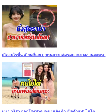
เกิดอะไรขึ้น เถียนซีเวย ถูกคนบางกลุ่มรุมด่ากลางลานจอดรถ
ฝน มาริสา ออกโรงฟาดแทน! หลัง ดิว เปิดตัวแฟนไฮโซ