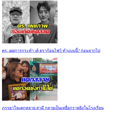
ตร. เผยการกระทำ เต้ ดราก้อนไฟว์ ทำแบบนี้? ก่อนจากไป
ภรรยาใจแตกสลาย สามี กลายเป็นเหยื่อกราดยิงในโรงเรียน