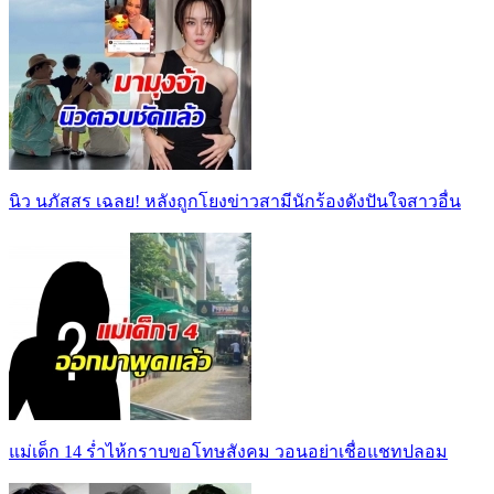
นิว นภัสสร เฉลย! หลังถูกโยงข่าวสามีนักร้องดังปันใจสาวอื่น
แม่เด็ก 14 ร่ำไห้กราบขอโทษสังคม วอนอย่าเชื่อแชทปลอม