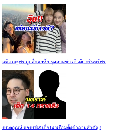
เเต้ว ณฐพร ถูกสื่อล่อซื้อ รุมถามข่าวดี เต้ย จรินทร์พร
ดร.ตฤณห์ ถอดรหัส เด็ก14 พร้อมตั้งคำถามสำคัญ!