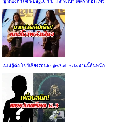
ญาติยังคาใจ! พบอิฐ10 กก. ในกระเป๋า เต้ดราก้อนไฟว์
เนเน่สู้ต่อ โชว์เสียงรอบJudges’Callbacks งานนี้ลุ้นหนัก