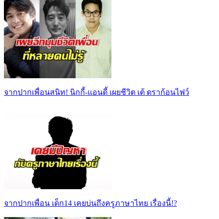
จากปากเพื่อนสนิท! นิกกี้-แอนดี้ เผยชีวิต เต้ ดราก้อนไฟว์
จากปากเพื่อน เด็ก14 เคยบ่นถึงครูภาษาไทย เรื่องนี้!?