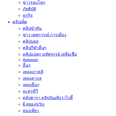
ข่าวรอบโลก
ภัยพิบัติ
ธุรกิจ
คลิปเด็ด
คลิปขำขัน
ข่าว เหตุการณ์ การเมือง
คลิปบอล
คลิปกีฬาอื่นๆ
คลิปแปลก มหัศจรรย์ เหลือเชื่อ
thaimusic
อื่นๆ
เพลงเกาหลี
เพลงสากล
เพลงอื่นๆ
ละครทีวี
คลิปดารา คลิปบันเทิงวาไรตี้
ผี สยองขวัญ
ท่องเที่ยว