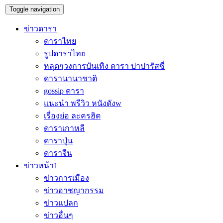
Toggle navigation
ข่าวดารา
ดาราไทย
รูปดาราไทย
หลุดๆวงการบันเทิง ดารา ปาปารัสซี่
ดารานานาชาติ
gossip ดารา
แนะนำ พรีวิว หนังดังw
เรื่องย่อ ละครฮิต
ดาราเกาหลี
ดาราปุ่น
ดาราจีน
ข่าวหน้า1
ข่าวการเมือง
ข่าวอาชญากรรม
ข่าวแปลก
ข่าวอื่นๆ