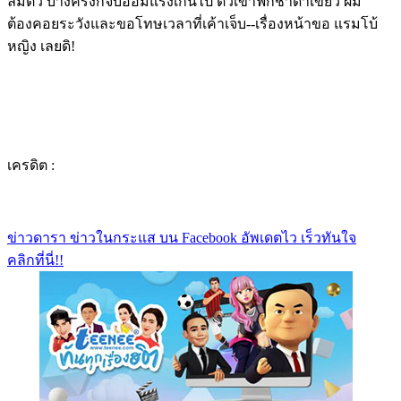
ลืมตัว บางครั้งก็จับอ้อมแรงเกินไป ตัวเขาฟกช้ำดำเขียว ผม
ต้องคอยระวังและขอโทษเวลาที่เค้าเจ็บ--เรื่องหน้าขอ แรมโบ้
หญิง เลยดิ!
เครดิต :
ข่าวดารา ข่าวในกระแส บน Facebook อัพเดตไว เร็วทันใจ
คลิกที่นี่!!