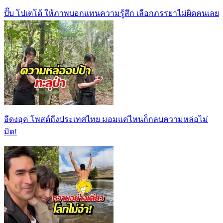
ปั๊บ โปเตโต้ ให้ภาพบอกแทนความรู้สึก เลือกภรรยาไม่ผิดคนเลย
อีดงอุค โพสต์ถึงประเทศไทย มอมแค่ไหนก็กลบความหล่อไม่
มิด!