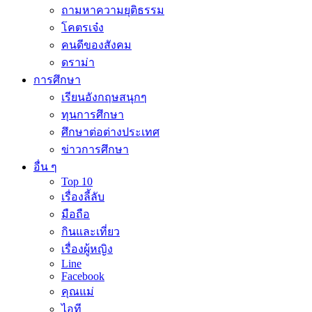
ถามหาความยุติธรรม
โคตรเจ๋ง
คนดีของสังคม
ดราม่า
การศึกษา
เรียนอังกฤษสนุกๆ
ทุนการศึกษา
ศึกษาต่อต่างประเทศ
ข่าวการศึกษา
อื่น ๆ
Top 10
เรื่องลี้ลับ
มือถือ
กินและเที่ยว
เรื่องผู้หญิง
Line
Facebook
คุณแม่
ไอที