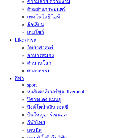
ความสวย ความงาม
ตัวอย่างภาพยนตร์
เทคโนโลยี ไอที
ล้อเลียน
เกมโชว์
Like สาระ
วิทยาศาสตร์
อาหารสมอง
ตำนานโลก
ศาลาธรรม
กีฬา
sport
หงส์แดงลิเวอร์พูล, liverpool
ปีศาจแดง แมนยู
สิงห์โตน้ำเงิน เชลซี
ปืนใหญ่อาร์เซนอล
กีฬาไทย
เทนนิส
แมนซิตี้ เรือใบสีฟ้า