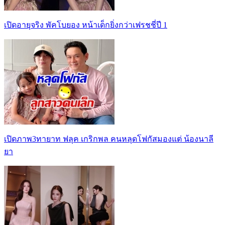
เปิดอายุจริง พัคโบยอง หน้าเด็กยิ่งกว่าเฟรชชี่ปี 1
เปิดภาพ3ทายาท ฟลุค เกริกพล คนหลุดโฟกัสมองแต่ น้องนาลี
ยา