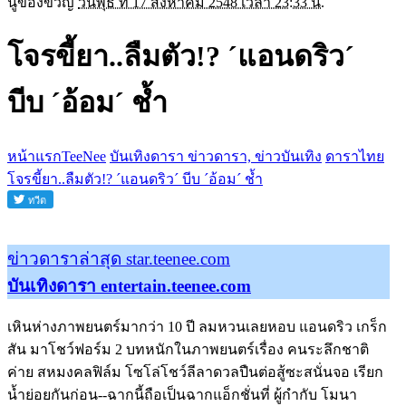
นู๋ของขวัญ
วันพุธ ที่ 17 สิงหาคม 2548 เวลา 23:33 น.
โจรขี้ยา..ลืมตัว!? ´แอนดริว´
บีบ ´อ้อม´ ช้ำ
หน้าแรกTeeNee
บันเทิงดารา ข่าวดารา, ข่าวบันเทิง
ดาราไทย
โจรขี้ยา..ลืมตัว!? ´แอนดริว´ บีบ ´อ้อม´ ช้ำ
ข่าวดาราล่าสุด star.teenee.com
บันเทิงดารา entertain.teenee.com
เหินห่างภาพยนตร์มากว่า 10 ปี ลมหวนเลยหอบ แอนดริว เกร็ก
สัน มาโชว์ฟอร์ม 2 บทหนักในภาพยนตร์เรื่อง คนระลึกชาติ
ค่าย สหมงคลฟิล์ม โซโล่โชว์ลีลาดวลปืนต่อสู้ซะสนั่นจอ เรียก
น้ำย่อยกันก่อน--ฉากนี้ถือเป็นฉากแอ็กชั่นที่ ผู้กำกับ โมนา