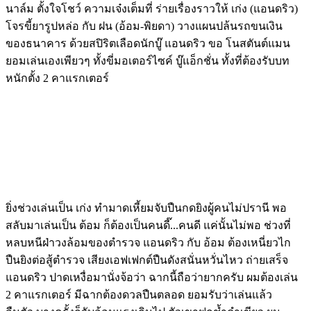
นาล์ม ตั้งใจโชว์ ความเจ๋งเต็มที่ ร่ายเรื่องราวให้ เก่ง (แอนดริว)
โจรขี้ยารูปหล่อ กับ ฝน (อ้อม-พิยดา) วางแผนปล้นรถขนเงิน
ของธนาคาร ด้วยสปิริตเลือดนักบู๊ แอนดริว ขอ โนสตันต์แมน
ยอมเล่นเองเพียวๆ ทั้งขี่มอเตอร์ไซค์ บู๊แอ็กชั่น ทั้งที่ต้องรับบท
หนักตั้ง 2 คาแรกเตอร์
ยิ่งช่วงเล่นเป็น เก่ง ทำมาดเหี้ยมจับปืนกดยิงผู้คนไม่ปรานี พอ
สลับมาเล่นเป็น ต้อม ก็ต้องเป็นคนดี๊...คนดี แค่นั้นไม่พอ ช่วงที่
หลบหนีฝ่าวงล้อมของตำรวจ แอนดริว กับ อ้อม ต้องเหนี่ยวไก
ปืนยิงต่อสู้ตำรวจ เสียงเอฟเฟกต์ปืนดังสนั่นหวั่นไหว ถ่ายเสร็จ
แอนดริว ปาดเหงื่อมานั่งจ้อว่า ฉากนี้ถือว่ายากครับ ผมต้องเล่น
2 คาแรกเตอร์ มีฉากต้องดวลปืนตลอด ยอมรับว่าเล่นแล้ว