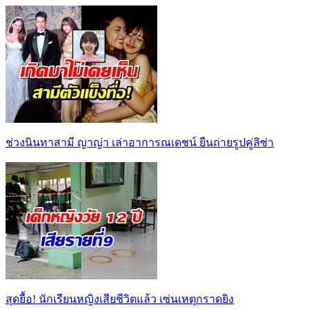
ช่วงนินทาสามี ญาญ่า เล่าอาการณเดชน์ ยืนถ่ายรูปคู่ลิซ่า
สุดยื้อ! นักเรียนหญิงเสียชีวิตแล้ว เซ่นเหตุกราดยิง