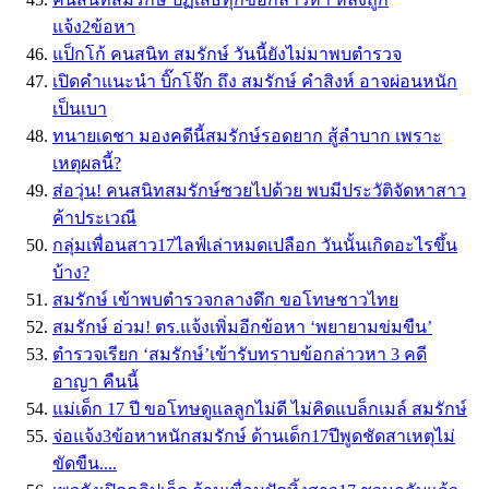
แจ้ง2ข้อหา
แป็กโก้ คนสนิท สมรักษ์ วันนี้ยังไม่มาพบตำรวจ
เปิดคำแนะนำ บิ๊กโจ๊ก ถึง สมรักษ์ คำสิงห์ อาจผ่อนหนัก
เป็นเบา
ทนายเดชา มองคดีนี้สมรักษ์รอดยาก สู้ลำบาก เพราะ
เหตุผลนี้?
ส่อวุ่น! คนสนิทสมรักษ์ซวยไปด้วย พบมีประวัติจัดหาสาว
ค้าประเวณี
กลุ่มเพื่อนสาว17ไลฟ์เล่าหมดเปลือก วันนั้นเกิดอะไรขึ้น
บ้าง?
สมรักษ์ เข้าพบตำรวจกลางดึก ขอโทษชาวไทย
สมรักษ์ อ่วม! ตร.แจ้งเพิ่มอีกข้อหา ‘พยายามข่มขืน’
ตำรวจเรียก ‘สมรักษ์’เข้ารับทราบข้อกล่าวหา 3 คดี
อาญา คืนนี้
แม่เด็ก 17 ปี ขอโทษดูแลลูกไม่ดี ไม่คิดแบล็กเมล์ สมรักษ์
จ่อแจ้ง3ข้อหาหนักสมรักษ์ ด้านเด็ก17ปีพูดชัดสาเหตุไม่
ขัดขืน....