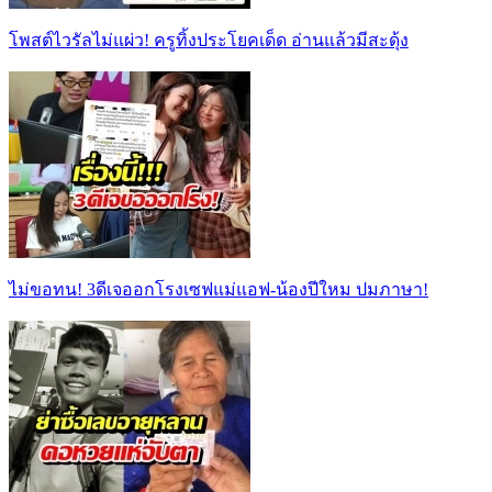
โพสต์ไวรัลไม่แผ่ว! ครูทิ้งประโยคเด็ด อ่านแล้วมีสะดุ้ง
ไม่ขอทน! 3ดีเจออกโรงเซฟแม่แอฟ-น้องปีใหม ปมภาษา!