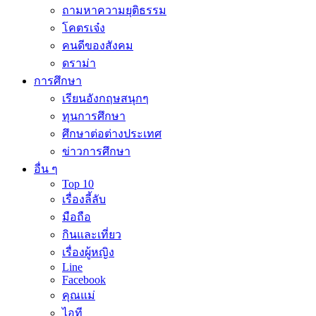
ถามหาความยุติธรรม
โคตรเจ๋ง
คนดีของสังคม
ดราม่า
การศึกษา
เรียนอังกฤษสนุกๆ
ทุนการศึกษา
ศึกษาต่อต่างประเทศ
ข่าวการศึกษา
อื่น ๆ
Top 10
เรื่องลี้ลับ
มือถือ
กินและเที่ยว
เรื่องผู้หญิง
Line
Facebook
คุณแม่
ไอที