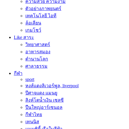
ความสวย ความงาม
ตัวอย่างภาพยนตร์
เทคโนโลยี ไอที
ล้อเลียน
เกมโชว์
Like สาระ
วิทยาศาสตร์
อาหารสมอง
ตำนานโลก
ศาลาธรรม
กีฬา
sport
หงส์แดงลิเวอร์พูล, liverpool
ปีศาจแดง แมนยู
สิงห์โตน้ำเงิน เชลซี
ปืนใหญ่อาร์เซนอล
กีฬาไทย
เทนนิส
แมนซิตี้ เรือใบสีฟ้า