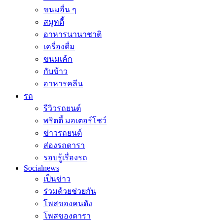
ขนมอื่น ๆ
สมูทตี้
อาหารนานาชาติ
เครื่องดื่ม
ขนมเค้ก
กับข้าว
อาหารคลีน
รถ
รีวิวรถยนต์
พริตตี้ มอเตอร์โชว์
ข่าวรถยนต์
ส่องรถดารา
รอบรู้เรื่องรถ
Socialnews
เป็นข่าว
ร่วมด้วยช่วยกัน
โพสของคนดัง
โพสของดารา