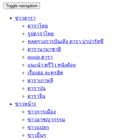
Toggle navigation
ข่าวดารา
ดาราไทย
รูปดาราไทย
หลุดๆวงการบันเทิง ดารา ปาปารัสซี่
ดารานานาชาติ
gossip ดารา
แนะนำ พรีวิว หนังดังw
เรื่องย่อ ละครฮิต
ดาราเกาหลี
ดาราปุ่น
ดาราจีน
ข่าวหน้า1
ข่าวการเมือง
ข่าวอาชญากรรม
ข่าวแปลก
ข่าวอื่นๆ