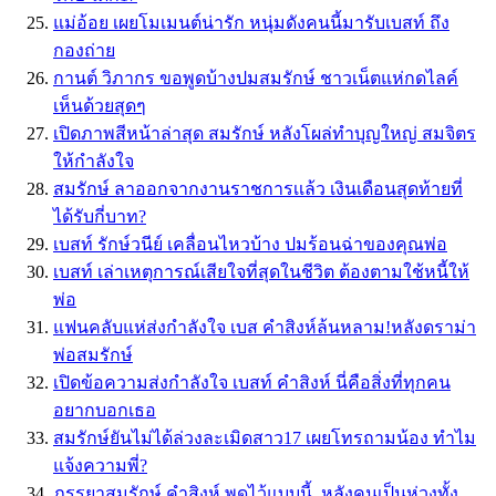
แม่อ้อย เผยโมเมนต์น่ารัก หนุ่มดังคนนี้มารับเบสท์ ถึง
กองถ่าย
กานต์ วิภากร ขอพูดบ้างปมสมรักษ์ ชาวเน็ตแห่กดไลค์
เห็นด้วยสุดๆ
เปิดภาพสีหน้าล่าสุด สมรักษ์ หลังโผล่ทำบุญใหญ่ สมจิตร
ให้กำลังใจ
สมรักษ์ ลาออกจากงานราชการเเล้ว เงินเดือนสุดท้ายที่
ได้รับกี่บาท?
เบสท์ รักษ์วนีย์ เคลื่อนไหวบ้าง ปมร้อนฉ่าของคุณพ่อ
เบสท์ เล่าเหตุการณ์เสียใจที่สุดในชีวิต ต้องตามใช้หนี้ให้
พ่อ
แฟนคลับแห่ส่งกำลังใจ เบส คำสิงห์ล้นหลาม!หลังดราม่า
พ่อสมรักษ์
เปิดข้อความส่งกำลังใจ เบสท์ คำสิงห์ นี่คือสิ่งที่ทุกคน
อยากบอกเธอ
สมรักษ์ยันไม่ได้ล่วงละเมิดสาว17 เผยโทรถามน้อง ทำไม
แจ้งความพี่?
ภรรยาสมรักษ์ คำสิงห์ พูดไว้แบบนี้..หลังคนเป็นห่วงทั้ง