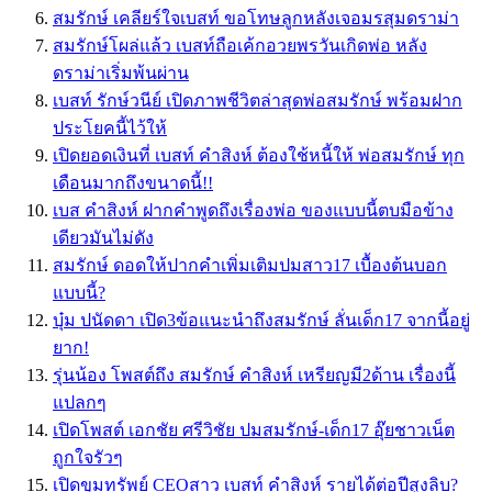
สมรักษ์ เคลียร์ใจเบสท์ ขอโทษลูกหลังเจอมรสุมดราม่า
สมรักษ์โผล่แล้ว เบสท์ถือเค้กอวยพรวันเกิดพ่อ หลัง
ดราม่าเริ่มพ้นผ่าน
เบสท์ รักษ์วนีย์ เปิดภาพชีวิตล่าสุดพ่อสมรักษ์ พร้อมฝาก
ประโยคนี้ไว้ให้
เปิดยอดเงินที่ เบสท์ คำสิงห์ ต้องใช้หนี้ให้ พ่อสมรักษ์ ทุก
เดือนมากถึงขนาดนี้!!
เบส คําสิงห์ ฝากคำพูดถึงเรื่องพ่อ ของแบบนี้ตบมือข้าง
เดียวมันไม่ดัง
สมรักษ์ ดอดให้ปากคำเพิ่มเติมปมสาว17 เบื้องต้นบอก
แบบนี้?
บุ๋ม ปนัดดา เปิด3ข้อแนะนำถึงสมรักษ์ ลั่นเด็ก17 จากนี้อยู่
ยาก!
รุ่นน้อง โพสต์ถึง สมรักษ์ คำสิงห์ เหรียญมี2ด้าน เรื่องนี้
แปลกๆ
เปิดโพสต์ เอกชัย ศรีวิชัย ปมสมรักษ์-เด็ก17 อุ๊ยชาวเน็ต
ถูกใจรัวๆ
เปิดขุมทรัพย์ CEOสาว เบสท์ คำสิงห์ รายได้ต่อปีสูงลิบ?