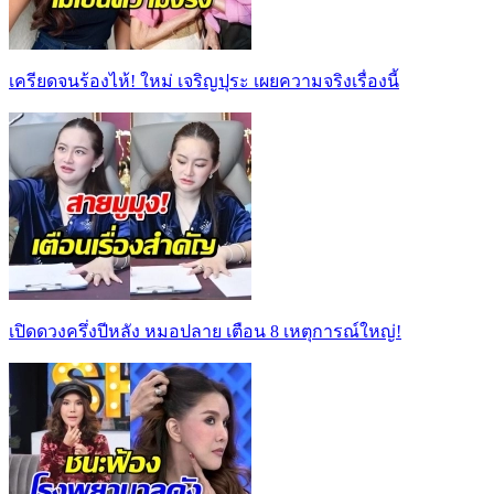
เครียดจนร้องไห้! ใหม่ เจริญปุระ เผยความจริงเรื่องนี้
เปิดดวงครึ่งปีหลัง หมอปลาย เตือน 8 เหตุการณ์ใหญ่!