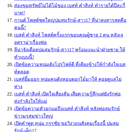
ส่องขุมทรัพย์ไม่ได้โม้ของ เบสท์ คำสิงห์ ทำรายได้ปีละกี่
บาท?
กานต์ โพสต์ชุดใหญ่ปมสมรักษ์-สาว17 ที่น่าสงสารสุดคือ
คนนี้?
เบสท์ คำสิงห์ โพสต์ครั้งแรกขอบคุณผู้ชาย 2 คน หลังเจ
อดราม่าเรื่องพ่อ
ลีน่าจังเดือดปมสมรักษ์-สาว17 พร้อมแนะนำฝ่ายชาย ให้
ทำแบบนี้?
เปิดข้อความหนุ่มดังโปรไฟล์ดี ที่เคียงข้างให้กำลังใจเบส
ท์ตลอด
เบสท์ยิ้มออก หนุ่มคนดังหอบดอกไม้มาให้ คอยดูแลไม่
ห่าง
เบสท์ คำสิงห์ เปิดใจเสียงสั่น เสียความรู้สึกแต่ยังรักพ่อ
ส่งกำลังใจให้แม่
เปิดข้อความหัวอกแม่ถึงเบสท์ คำสิงห์ หลังพ่อสมรักษ์
ข่าวมรสุมข่าวใหญ่
เปิดคำพูด หนุ่ม กรรชัย ขอวิงวอนสังคมเรื่องนี้ ปมสม
รักษ์-เด็ก17