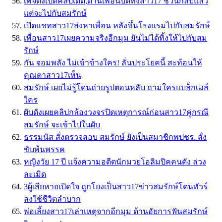
เพจดังเปิดคลิปเด็ด,ด้านเพื่อนปัดทิ้งสาว17 ชวนกลับแล้ว
แต่จะไปกับสมรักษ์
เปิดแชทสาว17ส่งหาเพื่อน หลังขึ้นโรงแรมไปกับสมรักษ์
เพื่อนสาว17เผยความจริงอีกมุม ยันไม่ได้ทิ้งให้ไปกับสม
รักษ์
กัน จอมพลัง ไม่เข้าข้างใคร! ลั่นประโยคนี้ สะท้อนให้
คุณตาสาว17เห็น
สมรักษ์ เผยไม่รู้โดนถ่ายรูปตอนหลับ ถามใครแบล็กเมล์
ใคร
ผับดังเผยคลิปกล้องวงจรปิดเหตุการณ์ก่อนสาว17คู่กรณี
สมรักษ์ จะเข้าไปในผับ
ธรรมนัส สั่งตรวจสอบ สมรักษ์ ยังเป็นสมาชิกพปชร. สั่ง
ขับพ้นพรรค
หญิงวัย 17 ปี แจ้งความอดีตนักมวยโอลิมปิคคนดัง ล่วง
ละเมิด
3ผู้เสียหายเปิดใจ ถูกโยงเป็นสาว17ข่าวสมรักษ์โดนทัวร์
ลงใช้ชีวิตลำบาก
พ่อเลี้ยงสาว17เล่าเหตุจากอีกมุม ด้านอัยการฟันสมรักษ์