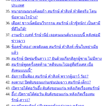
ประเทศ
ทนายรณณรงค์เผยถ้า สมรักษ์ คำสิงห์ ทำผิดจริง โดน
ข้อหาอะไรบ้าง?
เดือด! ชาวเน็ตย้อนวีรกรรม สมรักษ์ เจ้าชู้หนัก! เป็นสามี
ที่ดีไม่ได้!
งานเข้า เบสท์ รักษ์วนีย์ เจอคนเมนต์แรงแบบนี้ หลังพ่อมี
ข่าวฉาว
ช็อคซ้ำสอง! เพจดังเผย สมรักษ์ คำสิงห์ เซ็นใบหย่าเมีย
แล้ว
สมรักษ์ ปัดข่มขืนสาว 17 ยันด้วยเกียรติลูกผู้ชาย ไม่มีทาง
สมรักษ์พูดครั้งสุดท้าย “คดีจบจะไปอยู่ที่ฝรั่งเศส เบื่อ
สังคมแบบนี้”
อัยการยื่นฟ้อง สมรักษ์ คำสิงห์ พรากผู้เยาว์ วัย17
ลงดาบ! ปิดผับขอนแก่นเซ่นปมฉาว สมรักษ์-เด็ก17
เปิดรายได้ต่อวันอึ้ง ผับดังขอนแก่น หลังเกิดเรื่องสมรักษ์
อึ้ง! เปิดรายได้ต่อวัน ผับดังขอนแก่น หลังเกิดเรื่องสม
รักษ์-สาว17
คนสนิทสมรักษ์ ปฏิเสธทุกข้อกล่าวหา หลังถูก