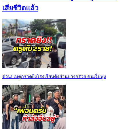
เสียชีวิตแล้ว
ด่วน! เหตุกราดยิงโรงเรียนดังย่านบางกรวย คนเจ็บพุ่ง