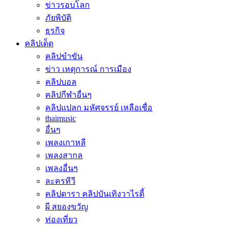
ข่าวรอบโลก
ภัยพิบัติ
ธุรกิจ
คลิปเด็ด
คลิปขำขัน
ข่าว เหตุการณ์ การเมือง
คลิปบอล
คลิปกีฬาอื่นๆ
คลิปแปลก มหัศจรรย์ เหลือเชื่อ
thaimusic
อื่นๆ
เพลงเกาหลี
เพลงสากล
เพลงอื่นๆ
ละครทีวี
คลิปดารา คลิปบันเทิงวาไรตี้
ผี สยองขวัญ
ท่องเที่ยว