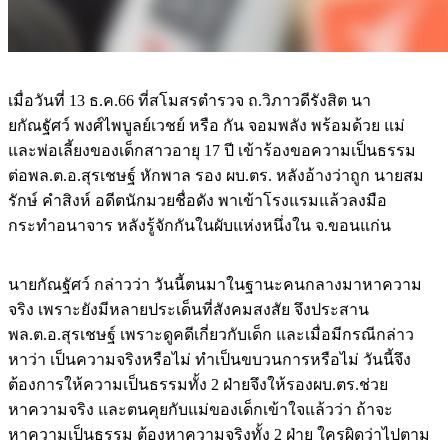
เมื่อวันที่ 13 ธ.ค.66 ที่สโมสรตำรวจ ถ.วิภาวดีรังสิต นา
ยกัณฐัศว์ พงศ์ไพบูลย์เวชย์ หรือ กัน จอมพลัง พร้อมด้วย แม่
และพ่อเลี้ยงของเด็กสาวอายุ 17 ปี เข้าร้องขอความเป็นธรรม
ต่อพล.ต.อ.สุรเชษฐ์ หักพาล รอง ผบ.ตร. หลังอ้างว่าถูก นายสม
รักษ์ คำสิงห์ อดีตนักมวยชื่อดัง พาเข้าโรงแรมแล้วลงมือ
กระทำอนาจาร หลังรู้จักกันในผับแห่งหนึ่งใน จ.ขอนแก่น
นายกัณฐัศว์ กล่าวว่า วันนี้ตนมาในฐานะคนกลางมาหาความ
จริง เพราะยังมีหลายประเด็นที่สังคมสงสัย จึงประสาน
พล.ต.อ.สุรเชษฐ์ เพราะดูคดีเกี่ยวกับเด็ก และเมื่อมีกรณีกล่าว
หาว่า เป็นความจริงหรือไม่ ทำเป็นขบวนการหรือไม่ วันนี้จึง
ต้องการให้ความเป็นธรรมทั้ง 2 ฝ่ายจึงให้รองผบ.ตร.ช่วย
หาความจริง และตนคุยกับแม่ของเด็กเข้าใจแล้วว่า ถ้าจะ
หาความเป็นธรรม ต้องหาความจริงทั้ง 2 ฝ่าย ใครผิดว่าไปตาม