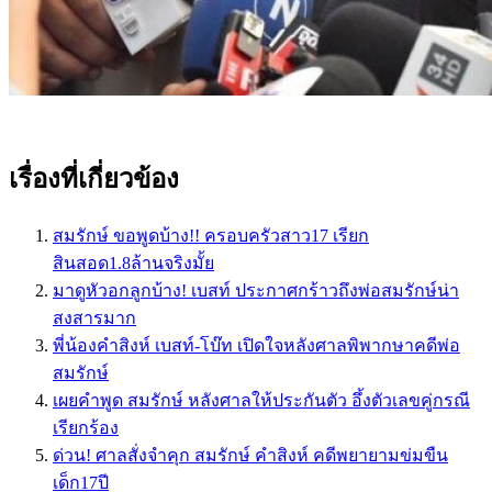
เรื่องที่เกี่ยวข้อง
สมรักษ์ ขอพูดบ้าง!! ครอบครัวสาว17 เรียก
สินสอด1.8ล้านจริงมั้ย
มาดูหัวอกลูกบ้าง! เบสท์ ประกาศกร้าวถึงพ่อสมรักษ์น่า
สงสารมาก
พี่น้องคำสิงห์ เบสท์-โบ๊ท เปิดใจหลังศาลพิพากษาคดีพ่อ
สมรักษ์
เผยคำพูด สมรักษ์ หลังศาลให้ประกันตัว อึ้งตัวเลขคู่กรณี
เรียกร้อง
ด่วน! ศาลสั่งจำคุก สมรักษ์ คำสิงห์ คดีพยายามข่มขืน
เด็ก17ปี