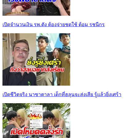
เปิดจำนวนเงิน รพ.ดัง ต้องจ่ายชดใช้ ต้อม รชนีกร
เปิดชีวิตจริง นาซาตาลา เด็กที่ฮลุนจะส่งเสีย รู้แล้วยิ่งเศร้า