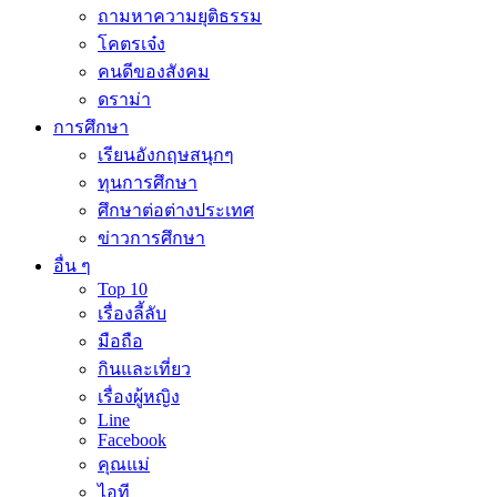
ถามหาความยุติธรรม
โคตรเจ๋ง
คนดีของสังคม
ดราม่า
การศึกษา
เรียนอังกฤษสนุกๆ
ทุนการศึกษา
ศึกษาต่อต่างประเทศ
ข่าวการศึกษา
อื่น ๆ
Top 10
เรื่องลี้ลับ
มือถือ
กินและเที่ยว
เรื่องผู้หญิง
Line
Facebook
คุณแม่
ไอที