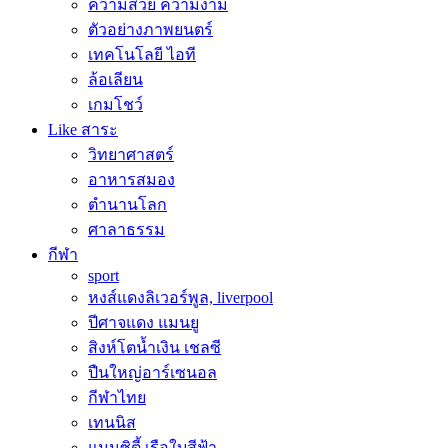
ความสวย ความงาม
ตัวอย่างภาพยนตร์
เทคโนโลยี ไอที
ล้อเลียน
เกมโชว์
Like สาระ
วิทยาศาสตร์
อาหารสมอง
ตำนานโลก
ศาลาธรรม
กีฬา
sport
หงส์แดงลิเวอร์พูล, liverpool
ปีศาจแดง แมนยู
สิงห์โตน้ำเงิน เชลซี
ปืนใหญ่อาร์เซนอล
กีฬาไทย
เทนนิส
แมนซิตี้ เรือใบสีฟ้า