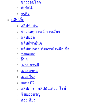
ข่าวรอบโลก
ภัยพิบัติ
ธุรกิจ
คลิปเด็ด
คลิปขำขัน
ข่าว เหตุการณ์ การเมือง
คลิปบอล
คลิปกีฬาอื่นๆ
คลิปแปลก มหัศจรรย์ เหลือเชื่อ
thaimusic
อื่นๆ
เพลงเกาหลี
เพลงสากล
เพลงอื่นๆ
ละครทีวี
คลิปดารา คลิปบันเทิงวาไรตี้
ผี สยองขวัญ
ท่องเที่ยว