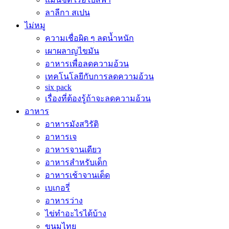
ลาลีกา สเปน
ไม่หมู
ความเชื่อผิด ๆ ลดน้ำหนัก
เผาผลาญไขมัน
อาหารเพื่อลดความอ้วน
เทคโนโลยีกับการลดความอ้วน
six pack
เรื่องที่ต้องรู้ถ้าจะลดความอ้วน
อาหาร
อาหารมังสวิรัติ
อาหารเจ
อาหารจานเดียว
อาหารสำหรับเด็ก
อาหารเช้าจานเด็ด
เบเกอรี่
อาหารว่าง
ไข่ทำอะไรได้บ้าง
ขนมไทย