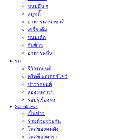
ขนมอื่น ๆ
สมูทตี้
อาหารนานาชาติ
เครื่องดื่ม
ขนมเค้ก
กับข้าว
อาหารคลีน
รถ
รีวิวรถยนต์
พริตตี้ มอเตอร์โชว์
ข่าวรถยนต์
ส่องรถดารา
รอบรู้เรื่องรถ
Socialnews
เป็นข่าว
ร่วมด้วยช่วยกัน
โพสของคนดัง
โพสของดารา