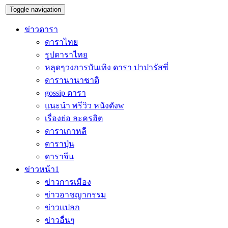
Toggle navigation
ข่าวดารา
ดาราไทย
รูปดาราไทย
หลุดๆวงการบันเทิง ดารา ปาปารัสซี่
ดารานานาชาติ
gossip ดารา
แนะนำ พรีวิว หนังดังw
เรื่องย่อ ละครฮิต
ดาราเกาหลี
ดาราปุ่น
ดาราจีน
ข่าวหน้า1
ข่าวการเมือง
ข่าวอาชญากรรม
ข่าวแปลก
ข่าวอื่นๆ