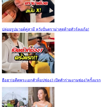
ปล่อยรูปมายด์คู่สามี หวังปั่นดราม่าสุดท้ายทัวร์ลงเก้อ!
ฮือฮา!อดีตพระเอกตัวท็อปช่อง3 เปิดตัวร่วมงานช่อง7ครั้งแรก