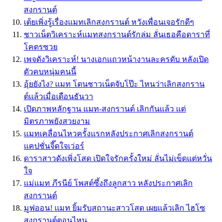
สงกรานต์
เต้ยเพิ่งรู้เรื่องแมทเลิกสงกรานต์ หวังเพื่อนเจอรักดีๆ
ชาวเน็ตวิเคราะห์แมทสงกรานต์รักล่ม ลั่นเธอคือดาราที่
โคตรซวย
เพจดังวิเคราะห์! นางเอกเเถวหน้างานละครดับ หลังเปิด
ตัวคบหนุ่มคนนี้
อุ้ยยังไง? เเมท โดนชาวเน็ตจับโป๊ะ ไหนว่าเลิกสงกราน
ต์เเล้วเมื่อเดือนธันวา
เปิดภาพหลักฐาน แมท-สงกรานต์ เลิกกันแล้ว แต่
มิตรภาพยังสวยงาม
แมทเคลื่อนไหวครั้งแรกหลังประกาศเลิกสงกรานต์
แคปชั่นจี๊ดใจเว่อร์
ดาราสาวดังเพิ่งโสด เปิดใจรักครั้งใหม่ ลั่นไม่เข็ดแต่หวั่น
ใจ
แม่แมท ภีรนีย์ โพสต์ซึ้งถึงลูกสาว หลังประกาศเลิก
สงกรานต์
มูฟออน! เเมท ยิ้มรับสถานะสาวโสด เผยเเล้วเลิก ไฮโซ
สงกรานต์ตอนไหน