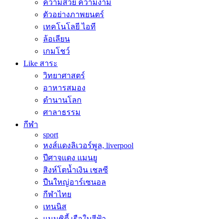
ความสวย ความงาม
ตัวอย่างภาพยนตร์
เทคโนโลยี ไอที
ล้อเลียน
เกมโชว์
Like สาระ
วิทยาศาสตร์
อาหารสมอง
ตำนานโลก
ศาลาธรรม
กีฬา
sport
หงส์แดงลิเวอร์พูล, liverpool
ปีศาจแดง แมนยู
สิงห์โตน้ำเงิน เชลซี
ปืนใหญ่อาร์เซนอล
กีฬาไทย
เทนนิส
แมนซิตี้ เรือใบสีฟ้า