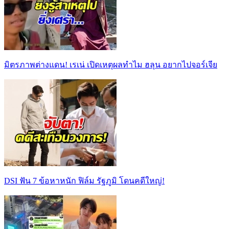
มิตรภาพต่างแดน! เรเน่ เปิดเหตุผลทำไม ฮลุน อยากไปจอร์เจีย
DSI ฟัน 7 ข้อหาหนัก ฟิล์ม รัฐภูมิ โดนคดีใหญ่!