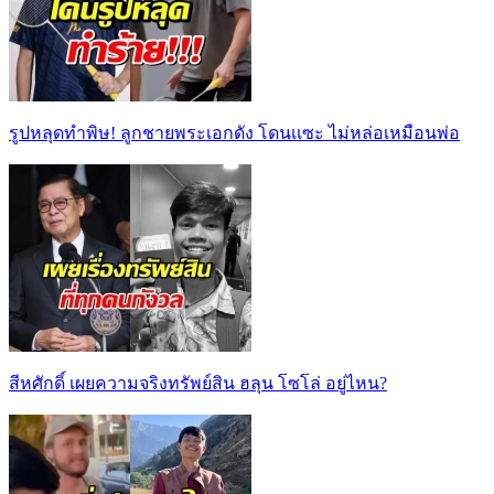
รูปหลุดทำพิษ! ลูกชายพระเอกดัง โดนเเซะ ไม่หล่อเหมือนพ่อ
สีหศักดิ์ เผยความจริงทรัพย์สิน ฮลุน โซโล่ อยู่ไหน?