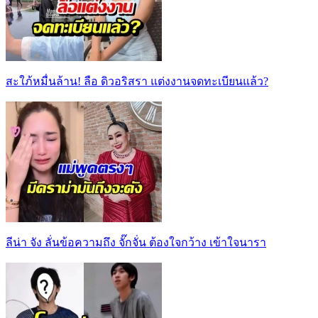
สะใภ้หมื่นล้าน! ลือ ดิวอริสรา แต่งงานจดทะเบียนแล้ว?
ลีน่า จัง ลั่นข้อความถึง จั๊กจั่น ต้องใจกว้าง เข้าใจนารา