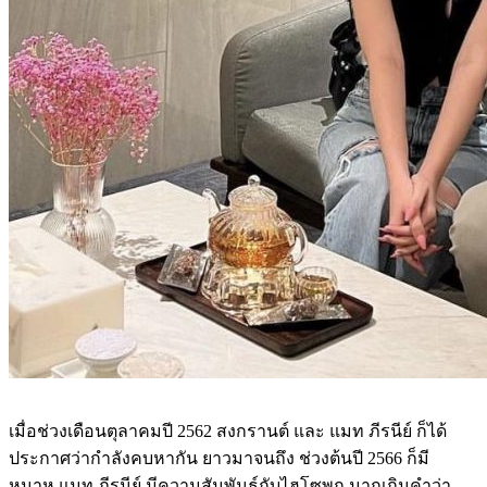
เมื่อช่วงเดือนตุลาคมปี 2562 สงกรานต์ และ แมท ภีรนีย์ ก็ได้
ประกาศว่ากำลังคบหากัน ยาวมาจนถึง ช่วงต้นปี 2566 ก็มี
หนาหู แมท ภีรนีย์ มีความสัมพันธ์กับไฮโซพก มากเกินคำว่า