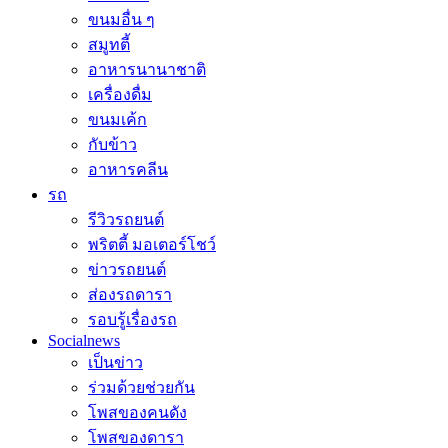
ขนมอื่น ๆ
สมูทตี้
อาหารนานาชาติ
เครื่องดื่ม
ขนมเค้ก
กับข้าว
อาหารคลีน
รถ
รีวิวรถยนต์
พริตตี้ มอเตอร์โชว์
ข่าวรถยนต์
ส่องรถดารา
รอบรู้เรื่องรถ
Socialnews
เป็นข่าว
ร่วมด้วยช่วยกัน
โพสของคนดัง
โพสของดารา