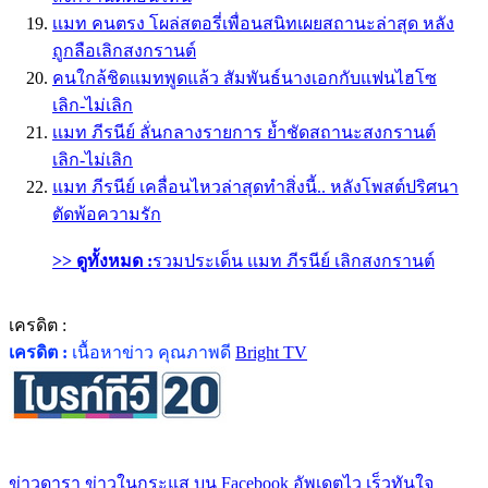
เเมท คนตรง โผล่สตอรี่เพื่อนสนิทเผยสถานะล่าสุด หลัง
ถูกลือเลิกสงกรานต์
คนใกล้ชิดแมทพูดแล้ว สัมพันธ์นางเอกกับแฟนไฮโซ
เลิก-ไม่เลิก
เเมท ภีรนีย์ ลั่นกลางรายการ ย้ำชัดสถานะสงกรานต์
เลิก-ไม่เลิก
แมท ภีรนีย์ เคลื่อนไหวล่าสุดทำสิ่งนี้.. หลังโพสต์ปริศนา
ตัดพ้อความรัก
>> ดูทั้งหมด :
รวมประเด็น เเมท ภีรนีย์ เลิกสงกรานต์
เครดิต :
เครดิต :
เนื้อหาข่าว คุณภาพดี
Bright TV
ข่าวดารา ข่าวในกระแส บน Facebook อัพเดตไว เร็วทันใจ