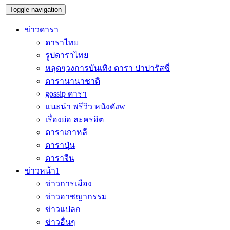
Toggle navigation
ข่าวดารา
ดาราไทย
รูปดาราไทย
หลุดๆวงการบันเทิง ดารา ปาปารัสซี่
ดารานานาชาติ
gossip ดารา
แนะนำ พรีวิว หนังดังw
เรื่องย่อ ละครฮิต
ดาราเกาหลี
ดาราปุ่น
ดาราจีน
ข่าวหน้า1
ข่าวการเมือง
ข่าวอาชญากรรม
ข่าวแปลก
ข่าวอื่นๆ