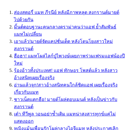
ส่องสตอรี่ แมท ภีรนีย์ หลังมีภาพหลุด สงกรานต์มายด์
ไปด้วยกัน
มิ้นต์ตอบฐานะคนกลางดราม่าคนว่าแอฟ ย้ำสัมพันธ์
แมทไม่เปลี่ยน
เอาแล้ว!มายด์จัดแคปชั่นเด็ด หลังโดนโยงสาวใหม่
สงกรานต์
ฮือฮา! แมทโผล่ไลก์ปู่ไพวงษ์เผยภาพร่วมเฟรมแอฟน้องปี
ใหม่
ร้องอ้าวทั้งประเทศ! แอฟ ทักษอร โพสต์แล้ว หลังสาว
อ้างสนิทเผยเรื่องจริง
อ่านแล้วจุก!สาวอ้างสนิทคนใกล้ชิดแอฟ เผยเรื่องจริง
เกี่ยวกับแมท
ชาวเน็ตแตกฮือ! มายด์โผล่ตอบเมนต์ หลังเป็นข่าวกับ
สงกรานต์
เต๋า ทีวีพูล วอนอย่าซ้ำเติม แมทน่าสงสารทุกข์แค่ไม่
แสดงออก
หญิงแม้นเพื่อนรักโผล่กลางไอจีแมท หลังประกาศเลิก