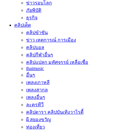
ข่าวรอบโลก
ภัยพิบัติ
ธุรกิจ
คลิปเด็ด
คลิปขำขัน
ข่าว เหตุการณ์ การเมือง
คลิปบอล
คลิปกีฬาอื่นๆ
คลิปแปลก มหัศจรรย์ เหลือเชื่อ
thaimusic
อื่นๆ
เพลงเกาหลี
เพลงสากล
เพลงอื่นๆ
ละครทีวี
คลิปดารา คลิปบันเทิงวาไรตี้
ผี สยองขวัญ
ท่องเที่ยว