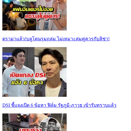
ดราม่าแล้ว!บลูโดนรุมถล่ม ไม่เหมาะสมคู่ควรกับลิซ่า!
DSI ชี้แจงเปิด 6 ข้อหา ฟิล์ม รัฐภูมิ-ภาวุธ เข้ารับทราบแล้ว