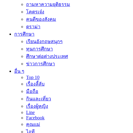
ถามหาความยุติธรรม
โคตรเจ๋ง
คนดีของสังคม
ดราม่า
การศึกษา
เรียนอังกฤษสนุกๆ
ทุนการศึกษา
ศึกษาต่อต่างประเทศ
ข่าวการศึกษา
อื่น ๆ
Top 10
เรื่องลี้ลับ
มือถือ
กินและเที่ยว
เรื่องผู้หญิง
Line
Facebook
คุณแม่
ไอที