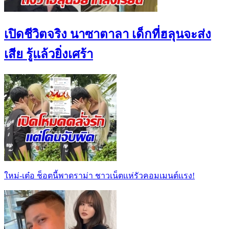
เปิดชีวิตจริง นาซาตาลา เด็กที่ฮลุนจะส่ง
เสีย รู้แล้วยิ่งเศร้า
ใหม่-เต๋อ ช็อตนี้พาดราม่า ชาวเน็ตเเห่รัวคอมเมนต์เเรง!