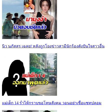
นิว นภัสสร เฉลย! หลังถูกโยงข่าวสามีนักร้องดังปันใจสาวอื่น
แม่เด็ก 14 ร่ำไห้กราบขอโทษสังคม วอนอย่าเชื่อแชทปลอม