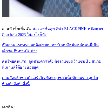
อ่านหัวข้อเพิ่มเติม
ส่องเเฟชั่นลุค ลิซ่า BLACKPINK หลังสเตจ
Coachella 2023 ใส่อะไรก็ปัง
เปิดภาพเเรกพระเอกดังบวชละทางโลก มีหนุ่มหล่อคนนี้เป็น
เด็กวัดเดินตามไม่ห่าง
คนไทยคนเเรก! ลูกชายดาราดัง ซิ่งรถเเข่งคว้าเเชมป์ 2 สนาม
ที่เกาหลีใต้อายุน้อยสุด
ภาพอัลตร้าซาวด์ เเอร์ ภัณฑิลา ถูกชาวเน็ตทัก เพราะลูกใน
ท้องกำลังทำสิ่งนี้
เครดิต :