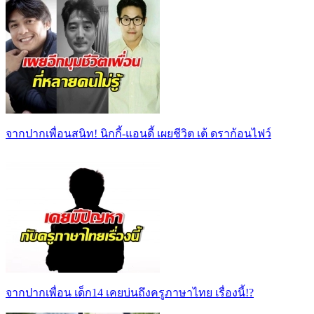
จากปากเพื่อนสนิท! นิกกี้-แอนดี้ เผยชีวิต เต้ ดราก้อนไฟว์
จากปากเพื่อน เด็ก14 เคยบ่นถึงครูภาษาไทย เรื่องนี้!?