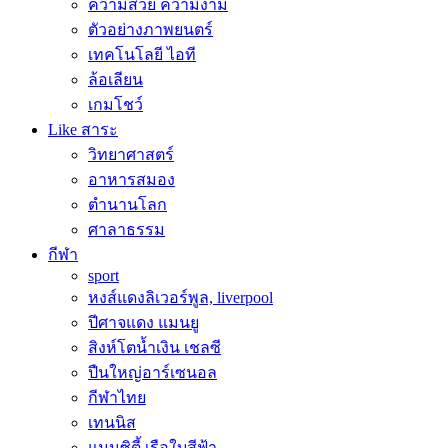
ความสวย ความงาม
ตัวอย่างภาพยนตร์
เทคโนโลยี ไอที
ล้อเลียน
เกมโชว์
Like สาระ
วิทยาศาสตร์
อาหารสมอง
ตำนานโลก
ศาลาธรรม
กีฬา
sport
หงส์แดงลิเวอร์พูล, liverpool
ปีศาจแดง แมนยู
สิงห์โตน้ำเงิน เชลซี
ปืนใหญ่อาร์เซนอล
กีฬาไทย
เทนนิส
แมนซิตี้ เรือใบสีฟ้า