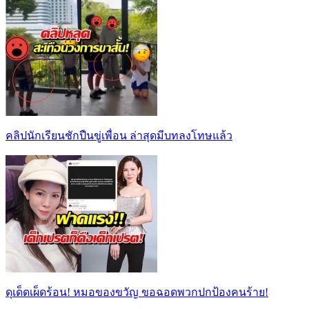
คลิปนักเรียนชักปืนขู่เพื่อน ล่าสุดมีบทลงโทษแล้ว
ดุเด็ดเผ็ดร้อน! หมอของขวัญ ขอฉอดพวกปกป้องคนร้าย!