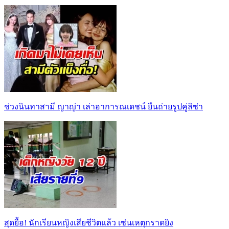
ช่วงนินทาสามี ญาญ่า เล่าอาการณเดชน์ ยืนถ่ายรูปคู่ลิซ่า
สุดยื้อ! นักเรียนหญิงเสียชีวิตแล้ว เซ่นเหตุกราดยิง