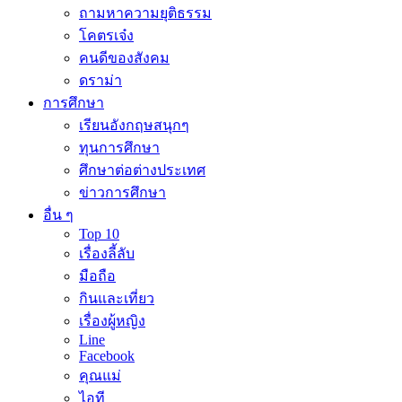
ถามหาความยุติธรรม
โคตรเจ๋ง
คนดีของสังคม
ดราม่า
การศึกษา
เรียนอังกฤษสนุกๆ
ทุนการศึกษา
ศึกษาต่อต่างประเทศ
ข่าวการศึกษา
อื่น ๆ
Top 10
เรื่องลี้ลับ
มือถือ
กินและเที่ยว
เรื่องผู้หญิง
Line
Facebook
คุณแม่
ไอที