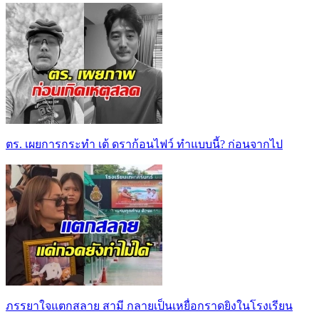
ตร. เผยการกระทำ เต้ ดราก้อนไฟว์ ทำแบบนี้? ก่อนจากไป
ภรรยาใจแตกสลาย สามี กลายเป็นเหยื่อกราดยิงในโรงเรียน