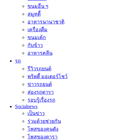
ขนมอื่น ๆ
สมูทตี้
อาหารนานาชาติ
เครื่องดื่ม
ขนมเค้ก
กับข้าว
อาหารคลีน
รถ
รีวิวรถยนต์
พริตตี้ มอเตอร์โชว์
ข่าวรถยนต์
ส่องรถดารา
รอบรู้เรื่องรถ
Socialnews
เป็นข่าว
ร่วมด้วยช่วยกัน
โพสของคนดัง
โพสของดารา