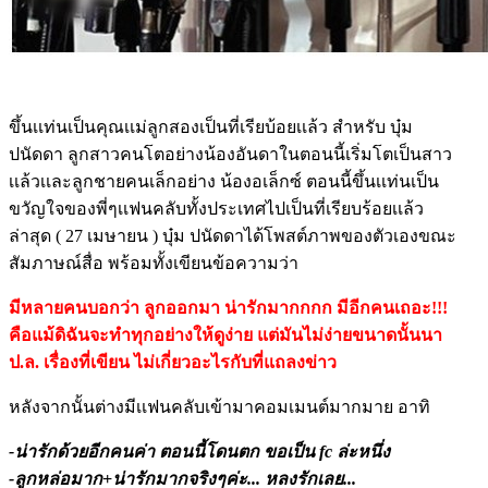
ขึ้นเเท่นเป็นคุณเเม่ลูกสองเป็นที่เรียบ้อยเเล้ว สำหรับ บุ๋ม
ปนัดดา ลูกสาวคนโตอย่างน้องอันดาในตอนนี้เริ่มโตเป็นสาว
เเล้วเเละลูกชายคนเล็กอย่าง น้องอเล็กซ์ ตอนนี้ขึ้นเเท่นเป็น
ขวัญใจของพี่ๆเเฟนคลับทั้งประเทศไปเป็นที่เรียบร้อยเเล้ว
ล่าสุด ( 27 เมษายน ) บุ๋ม ปนัดดาได้โพสต์ภาพของตัวเองขณะ
สัมภาษณ์สื่อ พร้อมทั้งเขียนข้อความว่า
มีหลายคนบอกว่า ลูกออกมา น่ารักมากกกก มีอีกคนเถอะ!!!
คือแม้ดิฉันจะทำทุกอย่างให้ดูง่าย แต่มันไม่ง่ายขนาดนั้นนา
ป.ล. เรื่องที่เขียน ไม่เกี่ยวอะไรกับที่แถลงข่าว
หลังจากนั้นต่างมีเเฟนคลับเข้ามาคอมเมนต์มากมาย อาทิ
-น่ารักด้วยอีกคนค่า ตอนนี้โดนตก ขอเป็น fc ล่ะหนึ่ง
-ลูกหล่อมาก+น่ารักมากจริงๆค่ะ... หลงรักเลย...