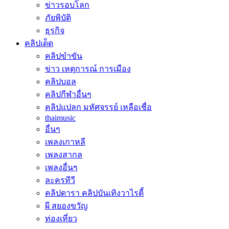
ข่าวรอบโลก
ภัยพิบัติ
ธุรกิจ
คลิปเด็ด
คลิปขำขัน
ข่าว เหตุการณ์ การเมือง
คลิปบอล
คลิปกีฬาอื่นๆ
คลิปแปลก มหัศจรรย์ เหลือเชื่อ
thaimusic
อื่นๆ
เพลงเกาหลี
เพลงสากล
เพลงอื่นๆ
ละครทีวี
คลิปดารา คลิปบันเทิงวาไรตี้
ผี สยองขวัญ
ท่องเที่ยว