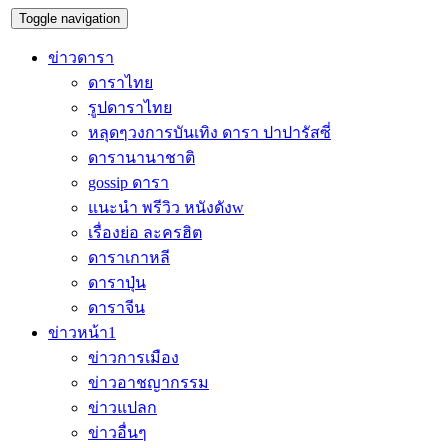
Toggle navigation
ข่าวดารา
ดาราไทย
รูปดาราไทย
หลุดๆวงการบันเทิง ดารา ปาปารัสซี่
ดารานานาชาติ
gossip ดารา
แนะนำ พรีวิว หนังดังw
เรื่องย่อ ละครฮิต
ดาราเกาหลี
ดาราปุ่น
ดาราจีน
ข่าวหน้า1
ข่าวการเมือง
ข่าวอาชญากรรม
ข่าวแปลก
ข่าวอื่นๆ