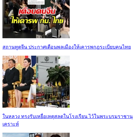
สถานทูตจีน ประกาศเตือนพลเมืองให้เคารพกฎระเบียบคนไทย
ในหลวง ทรงรับเหยื่อเหตุสลดในโรงเรียน ไว้ในพระบรมราชานุ
เคราะห์