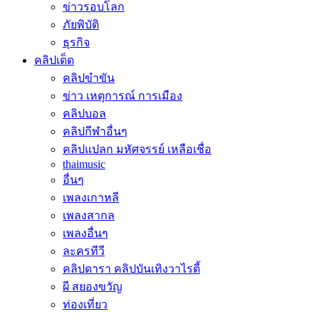
ข่าวรอบโลก
ภัยพิบัติ
ธุรกิจ
คลิปเด็ด
คลิปขำขัน
ข่าว เหตุการณ์ การเมือง
คลิปบอล
คลิปกีฬาอื่นๆ
คลิปแปลก มหัศจรรย์ เหลือเชื่อ
thaimusic
อื่นๆ
เพลงเกาหลี
เพลงสากล
เพลงอื่นๆ
ละครทีวี
คลิปดารา คลิปบันเทิงวาไรตี้
ผี สยองขวัญ
ท่องเที่ยว