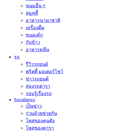
ขนมอื่น ๆ
สมูทตี้
อาหารนานาชาติ
เครื่องดื่ม
ขนมเค้ก
กับข้าว
อาหารคลีน
รถ
รีวิวรถยนต์
พริตตี้ มอเตอร์โชว์
ข่าวรถยนต์
ส่องรถดารา
รอบรู้เรื่องรถ
Socialnews
เป็นข่าว
ร่วมด้วยช่วยกัน
โพสของคนดัง
โพสของดารา