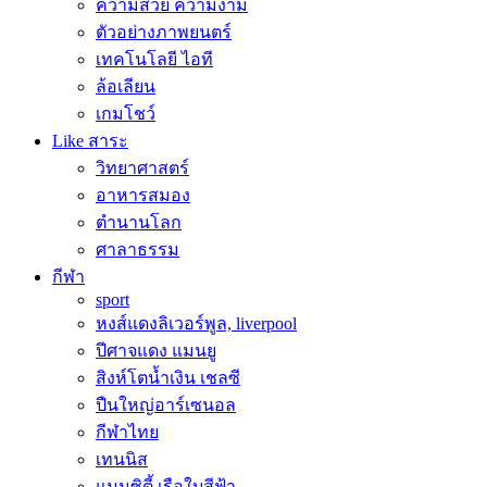
ความสวย ความงาม
ตัวอย่างภาพยนตร์
เทคโนโลยี ไอที
ล้อเลียน
เกมโชว์
Like สาระ
วิทยาศาสตร์
อาหารสมอง
ตำนานโลก
ศาลาธรรม
กีฬา
sport
หงส์แดงลิเวอร์พูล, liverpool
ปีศาจแดง แมนยู
สิงห์โตน้ำเงิน เชลซี
ปืนใหญ่อาร์เซนอล
กีฬาไทย
เทนนิส
แมนซิตี้ เรือใบสีฟ้า