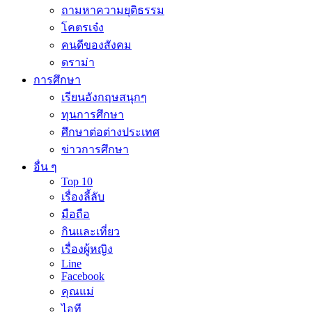
ถามหาความยุติธรรม
โคตรเจ๋ง
คนดีของสังคม
ดราม่า
การศึกษา
เรียนอังกฤษสนุกๆ
ทุนการศึกษา
ศึกษาต่อต่างประเทศ
ข่าวการศึกษา
อื่น ๆ
Top 10
เรื่องลี้ลับ
มือถือ
กินและเที่ยว
เรื่องผู้หญิง
Line
Facebook
คุณแม่
ไอที