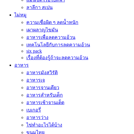
ลาลีกา สเปน
ไม่หมู
ความเชื่อผิด ๆ ลดน้ำหนัก
เผาผลาญไขมัน
อาหารเพื่อลดความอ้วน
เทคโนโลยีกับการลดความอ้วน
six pack
เรื่องที่ต้องรู้ถ้าจะลดความอ้วน
อาหาร
อาหารมังสวิรัติ
อาหารเจ
อาหารจานเดียว
อาหารสำหรับเด็ก
อาหารเช้าจานเด็ด
เบเกอรี่
อาหารว่าง
ไข่ทำอะไรได้บ้าง
ขนมไทย