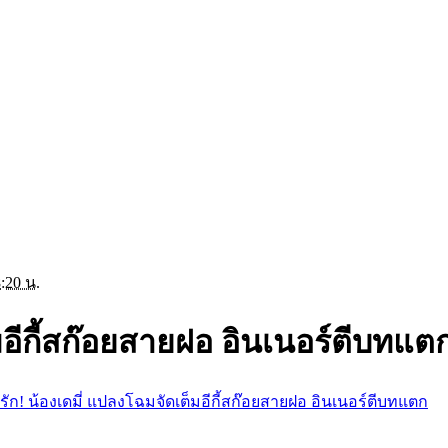
:20 น.
มอีกี้สก๊อยสายฝอ อินเนอร์ตีบทแต
ารัก! น้องเดมี่ แปลงโฉมจัดเต็มอีกี้สก๊อยสายฝอ อินเนอร์ตีบทแตก