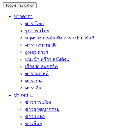
Toggle navigation
ข่าวดารา
ดาราไทย
รูปดาราไทย
หลุดๆวงการบันเทิง ดารา ปาปารัสซี่
ดารานานาชาติ
gossip ดารา
แนะนำ พรีวิว หนังดังw
เรื่องย่อ ละครฮิต
ดาราเกาหลี
ดาราปุ่น
ดาราจีน
ข่าวหน้า1
ข่าวการเมือง
ข่าวอาชญากรรม
ข่าวแปลก
ข่าวอื่นๆ