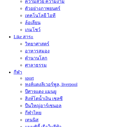
ความสวย ความงาม
ตัวอย่างภาพยนตร์
เทคโนโลยี ไอที
ล้อเลียน
เกมโชว์
Like สาระ
วิทยาศาสตร์
อาหารสมอง
ตำนานโลก
ศาลาธรรม
กีฬา
sport
หงส์แดงลิเวอร์พูล, liverpool
ปีศาจแดง แมนยู
สิงห์โตน้ำเงิน เชลซี
ปืนใหญ่อาร์เซนอล
กีฬาไทย
เทนนิส
แมนซิตี้ เรือใบสีฟ้า