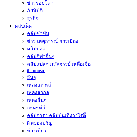
ข่าวรอบโลก
ภัยพิบัติ
ธุรกิจ
คลิปเด็ด
คลิปขำขัน
ข่าว เหตุการณ์ การเมือง
คลิปบอล
คลิปกีฬาอื่นๆ
คลิปแปลก มหัศจรรย์ เหลือเชื่อ
thaimusic
อื่นๆ
เพลงเกาหลี
เพลงสากล
เพลงอื่นๆ
ละครทีวี
คลิปดารา คลิปบันเทิงวาไรตี้
ผี สยองขวัญ
ท่องเที่ยว