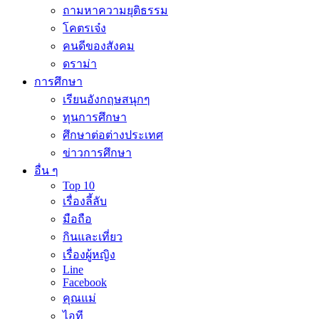
ถามหาความยุติธรรม
โคตรเจ๋ง
คนดีของสังคม
ดราม่า
การศึกษา
เรียนอังกฤษสนุกๆ
ทุนการศึกษา
ศึกษาต่อต่างประเทศ
ข่าวการศึกษา
อื่น ๆ
Top 10
เรื่องลี้ลับ
มือถือ
กินและเที่ยว
เรื่องผู้หญิง
Line
Facebook
คุณแม่
ไอที