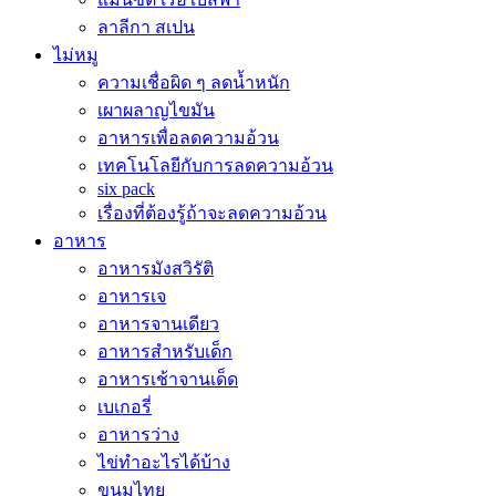
ลาลีกา สเปน
ไม่หมู
ความเชื่อผิด ๆ ลดน้ำหนัก
เผาผลาญไขมัน
อาหารเพื่อลดความอ้วน
เทคโนโลยีกับการลดความอ้วน
six pack
เรื่องที่ต้องรู้ถ้าจะลดความอ้วน
อาหาร
อาหารมังสวิรัติ
อาหารเจ
อาหารจานเดียว
อาหารสำหรับเด็ก
อาหารเช้าจานเด็ด
เบเกอรี่
อาหารว่าง
ไข่ทำอะไรได้บ้าง
ขนมไทย