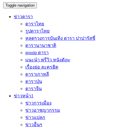
Toggle navigation
ข่าวดารา
ดาราไทย
รูปดาราไทย
หลุดๆวงการบันเทิง ดารา ปาปารัสซี่
ดารานานาชาติ
gossip ดารา
แนะนำ พรีวิว หนังดังw
เรื่องย่อ ละครฮิต
ดาราเกาหลี
ดาราปุ่น
ดาราจีน
ข่าวหน้า1
ข่าวการเมือง
ข่าวอาชญากรรม
ข่าวแปลก
ข่าวอื่นๆ