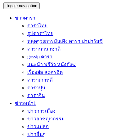
Toggle navigation
ข่าวดารา
ดาราไทย
รูปดาราไทย
หลุดๆวงการบันเทิง ดารา ปาปารัสซี่
ดารานานาชาติ
gossip ดารา
แนะนำ พรีวิว หนังดังw
เรื่องย่อ ละครฮิต
ดาราเกาหลี
ดาราปุ่น
ดาราจีน
ข่าวหน้า1
ข่าวการเมือง
ข่าวอาชญากรรม
ข่าวแปลก
ข่าวอื่นๆ