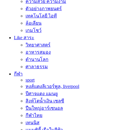
ความสวย ความงาม
ตัวอย่างภาพยนตร์
เทคโนโลยี ไอที
ล้อเลียน
เกมโชว์
Like สาระ
วิทยาศาสตร์
อาหารสมอง
ตำนานโลก
ศาลาธรรม
กีฬา
sport
หงส์แดงลิเวอร์พูล, liverpool
ปีศาจแดง แมนยู
สิงห์โตน้ำเงิน เชลซี
ปืนใหญ่อาร์เซนอล
กีฬาไทย
เทนนิส
แมนซิตี้ เรือใบสีฟ้า