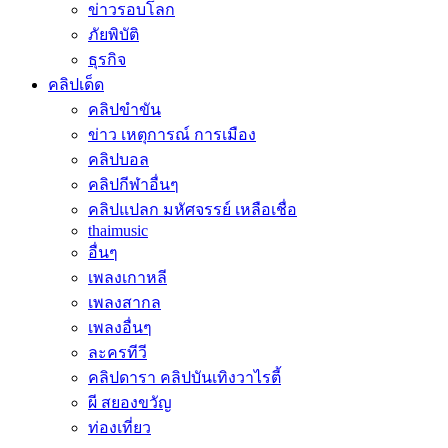
ข่าวรอบโลก
ภัยพิบัติ
ธุรกิจ
คลิปเด็ด
คลิปขำขัน
ข่าว เหตุการณ์ การเมือง
คลิปบอล
คลิปกีฬาอื่นๆ
คลิปแปลก มหัศจรรย์ เหลือเชื่อ
thaimusic
อื่นๆ
เพลงเกาหลี
เพลงสากล
เพลงอื่นๆ
ละครทีวี
คลิปดารา คลิปบันเทิงวาไรตี้
ผี สยองขวัญ
ท่องเที่ยว