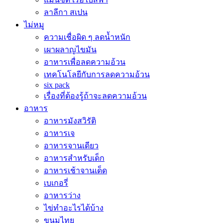
ลาลีกา สเปน
ไม่หมู
ความเชื่อผิด ๆ ลดน้ำหนัก
เผาผลาญไขมัน
อาหารเพื่อลดความอ้วน
เทคโนโลยีกับการลดความอ้วน
six pack
เรื่องที่ต้องรู้ถ้าจะลดความอ้วน
อาหาร
อาหารมังสวิรัติ
อาหารเจ
อาหารจานเดียว
อาหารสำหรับเด็ก
อาหารเช้าจานเด็ด
เบเกอรี่
อาหารว่าง
ไข่ทำอะไรได้บ้าง
ขนมไทย