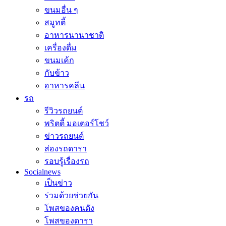
ขนมอื่น ๆ
สมูทตี้
อาหารนานาชาติ
เครื่องดื่ม
ขนมเค้ก
กับข้าว
อาหารคลีน
รถ
รีวิวรถยนต์
พริตตี้ มอเตอร์โชว์
ข่าวรถยนต์
ส่องรถดารา
รอบรู้เรื่องรถ
Socialnews
เป็นข่าว
ร่วมด้วยช่วยกัน
โพสของคนดัง
โพสของดารา