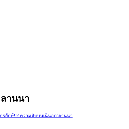
ก´ลานนา
งกรยักษ์!!? ความลับบนเนินอก´ลานนา