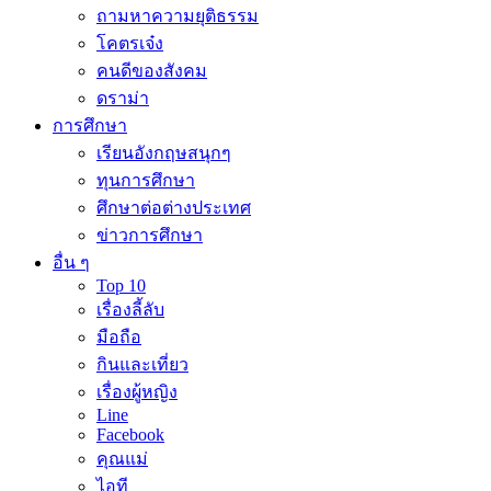
ถามหาความยุติธรรม
โคตรเจ๋ง
คนดีของสังคม
ดราม่า
การศึกษา
เรียนอังกฤษสนุกๆ
ทุนการศึกษา
ศึกษาต่อต่างประเทศ
ข่าวการศึกษา
อื่น ๆ
Top 10
เรื่องลี้ลับ
มือถือ
กินและเที่ยว
เรื่องผู้หญิง
Line
Facebook
คุณแม่
ไอที