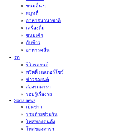
ขนมอื่น ๆ
สมูทตี้
อาหารนานาชาติ
เครื่องดื่ม
ขนมเค้ก
กับข้าว
อาหารคลีน
รถ
รีวิวรถยนต์
พริตตี้ มอเตอร์โชว์
ข่าวรถยนต์
ส่องรถดารา
รอบรู้เรื่องรถ
Socialnews
เป็นข่าว
ร่วมด้วยช่วยกัน
โพสของคนดัง
โพสของดารา