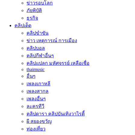
ข่าวรอบโลก
ภัยพิบัติ
ธุรกิจ
คลิปเด็ด
คลิปขำขัน
ข่าว เหตุการณ์ การเมือง
คลิปบอล
คลิปกีฬาอื่นๆ
คลิปแปลก มหัศจรรย์ เหลือเชื่อ
thaimusic
อื่นๆ
เพลงเกาหลี
เพลงสากล
เพลงอื่นๆ
ละครทีวี
คลิปดารา คลิปบันเทิงวาไรตี้
ผี สยองขวัญ
ท่องเที่ยว