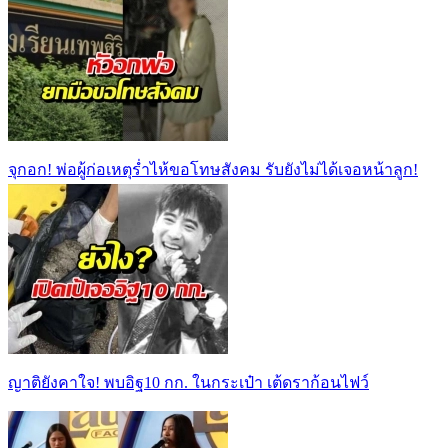
จุกอก! พ่อผู้ก่อเหตุร่ำไห้ขอโทษสังคม รับยังไม่ได้เจอหน้าลูก!
ญาติยังคาใจ! พบอิฐ10 กก. ในกระเป๋า เต้ดราก้อนไฟว์