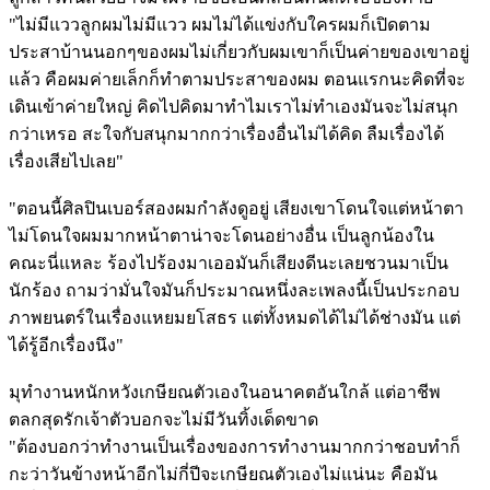
"ไม่มีแววลูกผมไม่มีแวว ผมไม่ได้แข่งกับใครผมก็เปิดตาม
ประสาบ้านนอกๆของผมไม่เกี่ยวกับผมเขาก็เป็นค่ายของเขาอยู่
แล้ว คือผมค่ายเล็กก็ทำตามประสาของผม ตอนแรกนะคิดที่จะ
เดินเข้าค่ายใหญ่ คิดไปคิดมาทำไมเราไม่ทำเองมันจะไม่สนุก
กว่าเหรอ สะใจกับสนุกมากกว่าเรื่องอื่นไม่ได้คิด ลืมเรื่องได้
เรื่องเสียไปเลย"
"ตอนนี้ศิลปินเบอร์สองผมกำลังดูอยู่ เสียงเขาโดนใจแต่หน้าตา
ไม่โดนใจผมมากหน้าตาน่าจะโดนอย่างอื่น เป็นลูกน้องใน
คณะนี่แหละ ร้องไปร้องมาเออมันก็เสียงดีนะเลยชวนมาเป็น
นักร้อง ถามว่ามั่นใจมันก็ประมาณหนึ่งละเพลงนี้เป็นประกอบ
ภาพยนตร์ในเรื่องแหยมยโสธร แต่ทั้งหมดได้ไม่ได้ช่างมัน แต่
ได้รู้อีกเรื่องนึง"
มุทำงานหนักหวังเกษียณตัวเองในอนาคตอันใกล้ แต่อาชีพ
ตลกสุดรักเจ้าตัวบอกจะไม่มีวันทิ้งเด็ดขาด
"ต้องบอกว่าทำงานเป็นเรื่องของการทำงานมากกว่าชอบทำก็
กะว่าวันข้างหน้าอีกไม่กี่ปีจะเกษียณตัวเองไม่แน่นะ คือมัน