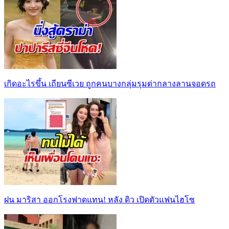
เกิดอะไรขึ้น เถียนซีเวย ถูกคนบางกลุ่มรุมด่ากลางลานจอดรถ
ฝน มาริสา ออกโรงฟาดแทน! หลัง ดิว เปิดตัวแฟนไฮโซ