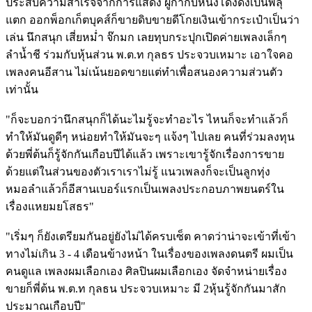
ประสบความสำเร็จจากการแสดง ผู้กำกับหนังโด่งดังเป็นพลุ
แตก ออกพ็อกเก็ตบุคส์ก็ขายดิบขายดีโกยเงินเข้ากระเป๋าเป็นว่า
เล่น นึกสนุก เสี่ยหม่ำ จ๊กมก เลยทุบกระปุกเปิดค่ายเพลงเล็กๆ
ลำน้ำชี ร่วมกับหุ้นส่วน พ.ต.ท กุลธร ประจวบเหมาะ เอาใจคอ
เพลงคนอีสาน ไม่เน้นยอดขายแต่ทำเพื่อสนองความส่วนตัว
เท่านั้น
"ก็จะบอกว่านึกสนุกก็ได้นะไมรู้จะทำอะไร ไหนก็จะทำแล้วก็
ทำให้มันดูดีๆ หน่อยทำให้มันจะๆ แจ้งๆ ไปเลย คนที่ร่วมลงทุน
ด้วยพี่ต้นก็รู้จักกันเกือบปีได้แล้ว เพราะเขารู้จักเรื่องการขาย
ด้วยแต่ในส่วนของตัวเราเราไม่รู้ แนวเพลงก็จะเป็นลูกทุ่ง
หมอลำแล้วก็อีสานเบอร์แรกเป็นเพลงประกอบภาพยนตร์ใน
เรื่องแหยมยโสธร"
"เริ่มๆ ก็ยังเตรียมกันอยู่ยังไม่ได้ครบเซ็ต คาดว่าน่าจะเข้าที่เข้า
ทางไม่เกิน 3 - 4 เดือนข้างหน้า ในเรื่องของเพลงดนตรี ผมเป็น
คนดูแล เพลงผมเลือกเอง ศิลปินผมเลือกเอง จัดจำหน่ายเรื่อง
ขายก็พี่ต้น พ.ต.ท กุลธน ประจวบเหมาะ มี 2หุ้นรู้จักกันมาสัก
ประมาณเกือบปี"