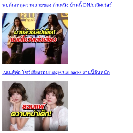
พบต้นเหตุความสวยของ ต้าเหนิง บ้านนี้ DNA เลิศเว่อร์
เนเน่สู้ต่อ โชว์เสียงรอบJudges’Callbacks งานนี้ลุ้นหนัก