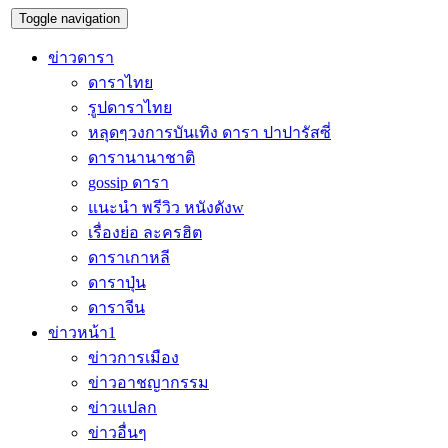
Toggle navigation
ข่าวดารา
ดาราไทย
รูปดาราไทย
หลุดๆวงการบันเทิง ดารา ปาปารัสซี่
ดารานานาชาติ
gossip ดารา
แนะนำ พรีวิว หนังดังw
เรื่องย่อ ละครฮิต
ดาราเกาหลี
ดาราปุ่น
ดาราจีน
ข่าวหน้า1
ข่าวการเมือง
ข่าวอาชญากรรม
ข่าวแปลก
ข่าวอื่นๆ