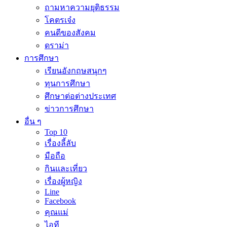
ถามหาความยุติธรรม
โคตรเจ๋ง
คนดีของสังคม
ดราม่า
การศึกษา
เรียนอังกฤษสนุกๆ
ทุนการศึกษา
ศึกษาต่อต่างประเทศ
ข่าวการศึกษา
อื่น ๆ
Top 10
เรื่องลี้ลับ
มือถือ
กินและเที่ยว
เรื่องผู้หญิง
Line
Facebook
คุณแม่
ไอที