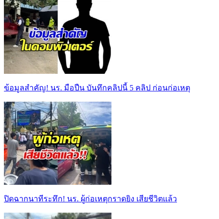
ข้อมูลสำคัญ! นร. มือปืน บันทึกคลิปนี้ 5 คลิป ก่อนก่อเหตุ
ปิดฉากนาทีระทึก! นร. ผู้ก่อเหตุกราดยิง เสียชีวิตแล้ว