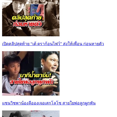
เปิดคลิปสุดท้าย “เต้ ดราก้อนไฟว์” ส่งให้เพื่อน ก่อนหายตัว
แซนวิชพาน้องลีอองเจอเสกโลโซ สายใยพ่อลูกผูกพัน