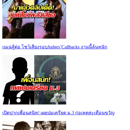
เนเน่สู้ต่อ โชว์เสียงรอบJudges’Callbacks งานนี้ลุ้นหนัก
เปิดปากเพื่อนสนิท! เผยปมเครียด ม.3 ก่อเหตุสะเทือนขวัญ