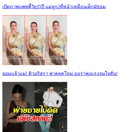
เปิดภาพแพทตี้วัย35ปี แม่ลูก2ที่หน้าเหมือนเด็กมัธยม
ยอมแล้วแม่! ดิวอริสรา ฟาดลุคใหม่ ออร่าพุ่งแรงจนใจสั่น!