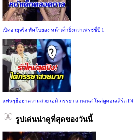
เปิดอายุจริง พัคโบยอง หน้าเด็กยิ่งกว่าเฟรชชี่ปี 1
เเฟนๆฮือฮาความสวย เอมิ ภรรยา เเวนเนส โผล่ดูคอนเสิร์ต F4
รูปเด่นน่าดูที่สุดของวันนี้