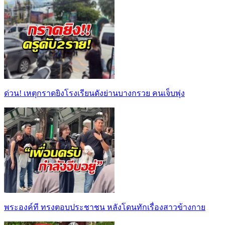
ด่วน! เหตุกราดยิงโรงเรียนดังย่านบางกรวย คนเจ็บพุ่ง
พระองค์ที ทรงตอบประชาชน หลังโดนทักเรื่องสาวข้างกาย