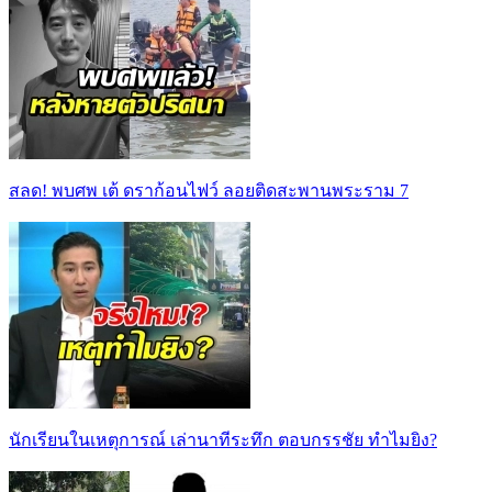
สลด! พบศพ เต้ ดราก้อนไฟว์ ลอยติดสะพานพระราม 7
นักเรียนในเหตุการณ์ เล่านาทีระทึก ตอบกรรชัย ทำไมยิง?