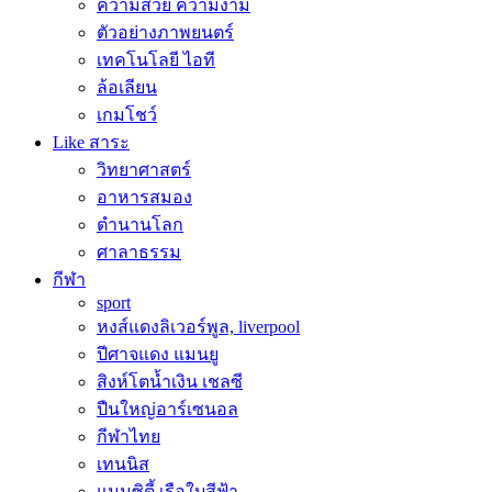
ความสวย ความงาม
ตัวอย่างภาพยนตร์
เทคโนโลยี ไอที
ล้อเลียน
เกมโชว์
Like สาระ
วิทยาศาสตร์
อาหารสมอง
ตำนานโลก
ศาลาธรรม
กีฬา
sport
หงส์แดงลิเวอร์พูล, liverpool
ปีศาจแดง แมนยู
สิงห์โตน้ำเงิน เชลซี
ปืนใหญ่อาร์เซนอล
กีฬาไทย
เทนนิส
แมนซิตี้ เรือใบสีฟ้า