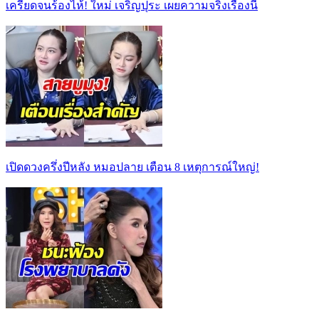
เครียดจนร้องไห้! ใหม่ เจริญปุระ เผยความจริงเรื่องนี้
เปิดดวงครึ่งปีหลัง หมอปลาย เตือน 8 เหตุการณ์ใหญ่!