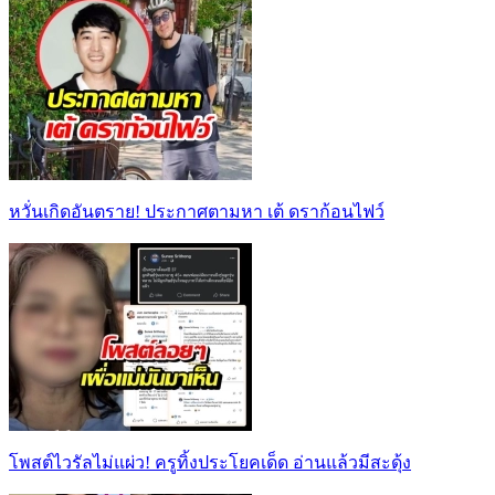
หวั่นเกิดอันตราย! ประกาศตามหา เต้ ดราก้อนไฟว์
โพสต์ไวรัลไม่แผ่ว! ครูทิ้งประโยคเด็ด อ่านแล้วมีสะดุ้ง