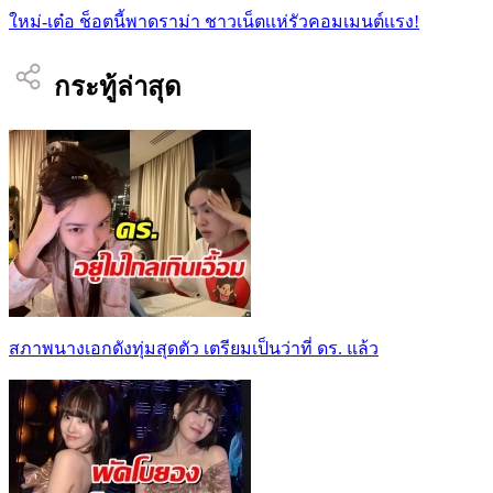
ใหม่-เต๋อ ช็อตนี้พาดราม่า ชาวเน็ตเเห่รัวคอมเมนต์เเรง!
กระทู้ล่าสุด
สภาพนางเอกดังทุ่มสุดตัว เตรียมเป็นว่าที่ ดร. แล้ว