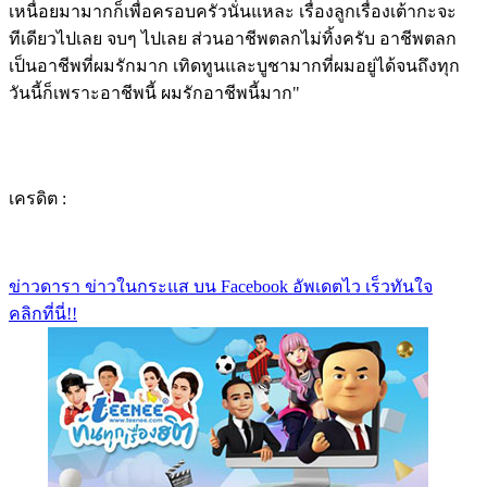
เหนื่อยมามากก็เพื่อครอบครัวนั่นแหละ เรื่องลูกเรื่องเต้ากะจะ
ทีเดียวไปเลย จบๆ ไปเลย ส่วนอาชีพตลกไม่ทิ้งครับ อาชีพตลก
เป็นอาชีพที่ผมรักมาก เทิดทูนและบูชามากที่ผมอยู่ได้จนถึงทุก
วันนี้ก็เพราะอาชีพนี้ ผมรักอาชีพนี้มาก"
เครดิต :
ข่าวดารา ข่าวในกระแส บน Facebook อัพเดตไว เร็วทันใจ
คลิกที่นี่!!