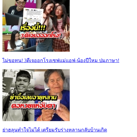
ไม่ขอทน! 3ดีเจออกโรงเซฟแม่แอฟ-น้องปีใหม ปมภาษา!
ย่าฮลุนทำใจไม่ได้ เตรียมรับร่างหลานกลับบ้านเกิด