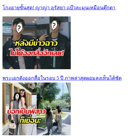
โกงอายุขั้นสุด! ญาญ่า อุรัสยา เเบ๊วละมุนเหมือนตุ๊กตา
พระเอกดังออกสื่อในรอบ 5 ปี ภาพล่าสุดผอมลงเห็นได้ชัด