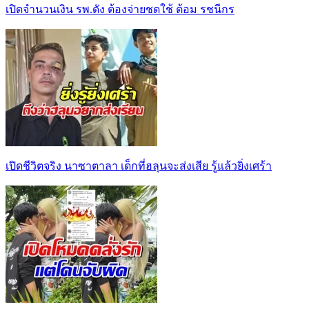
เปิดจำนวนเงิน รพ.ดัง ต้องจ่ายชดใช้ ต้อม รชนีกร
เปิดชีวิตจริง นาซาตาลา เด็กที่ฮลุนจะส่งเสีย รู้แล้วยิ่งเศร้า