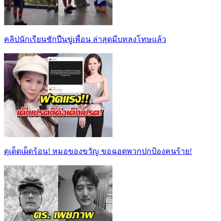
คลิปนักเรียนชักปืนขู่เพื่อน ล่าสุดมีบทลงโทษแล้ว
ดุเด็ดเผ็ดร้อน! หมอของขวัญ ขอฉอดพวกปกป้องคนร้าย!