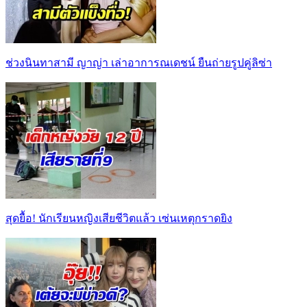
ช่วงนินทาสามี ญาญ่า เล่าอาการณเดชน์ ยืนถ่ายรูปคู่ลิซ่า
สุดยื้อ! นักเรียนหญิงเสียชีวิตแล้ว เซ่นเหตุกราดยิง