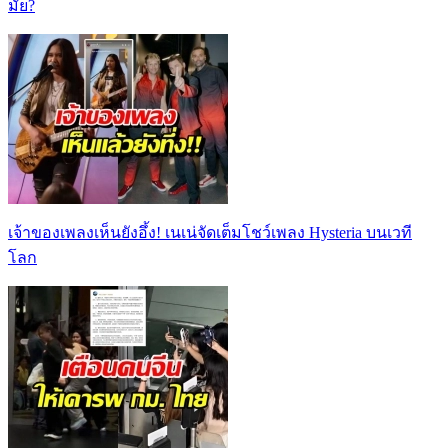
มั้ย?
เจ้าของเพลงเห็นยังอึ้ง! เนเน่จัดเต็มโชว์เพลง Hysteria บนเวที
โลก