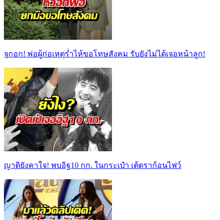
จุกอก! พ่อผู้ก่อเหตุร่ำไห้ขอโทษสังคม รับยังไม่ได้เจอหน้าลูก!
ญาติยังคาใจ! พบอิฐ10 กก. ในกระเป๋า เต้ดราก้อนไฟว์