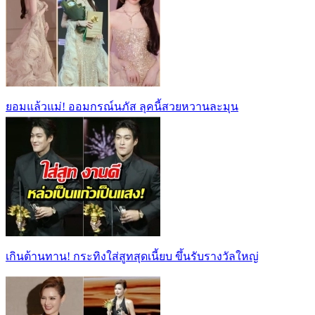
ยอมแล้วแม่! ออมกรณ์นภัส ลุคนี้สวยหวานละมุน
เกินต้านทาน! กระทิงใส่สูทสุดเนี้ยบ ขึ้นรับรางวัลใหญ่