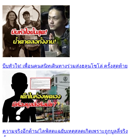
บีบหัวใจ! เพื่อนคนสนิทเดินทางร่วมส่งฮลุนโซโล่ ครั้งสุดท้าย
ความจริงอีกด้าน!ไลฟ์สดแฉยับเหตุสลดเกิดเพราะถูกบูลลี่จริง