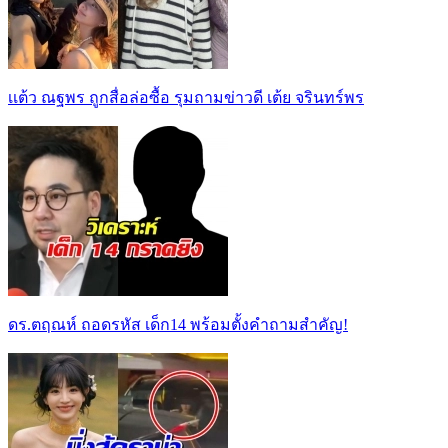
เเต้ว ณฐพร ถูกสื่อล่อซื้อ รุมถามข่าวดี เต้ย จรินทร์พร
ดร.ตฤณห์ ถอดรหัส เด็ก14 พร้อมตั้งคำถามสำคัญ!