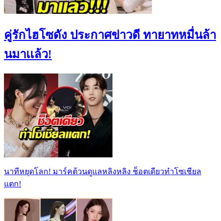
คู่รักไฮโซดัง ประกาศข่าวดี ทายาทหมื่นล้า
นมาเเล้ว!
นาทีหยุดโลก! มาร์คต้วนดูแลหลิงหลิง ช็อตเดียวทำโซเชียล
แตก!