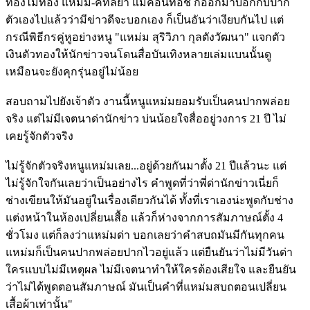
ท้องไม่ท้อง แหม่ม-คัทลียา แมคอินทอช ก็ออกมาบอกกับปาก
ตัวเองไปแล้วว่ามีข่าวดีจะบอกเอง ก็เป็นอันว่าเงียบกันไป แต่
กรณีพิธีกรคู่หูอย่างหนู "แหม่ม สุริวิภา กุลตังวัฒนา" แจกตัว
เงินตัวทองให้นักข่าวจนโดนสื่อบันเทิงหลายเล่มแบนนั้นดู
เหมือนจะยังคุกรุ่นอยู่ไม่น้อย
สอบถามไปยังเจ้าตัว งานนี้หนูแหม่มยอมรับเป็นคนปากพล่อย
จริง แต่ไม่มีเจตนาด่านักข่าว บ่นน้อยใจสื่ออยู่วงการ 21 ปี ไม่
เคยรู้จักตัวจริง
ไม่รู้จักตัวจริงหนูแหม่มเลย...อยู่ด้วยกันมาตั้ง 21 ปีแล้วนะ แต่
ไม่รู้จักใจกันเลยว่าเป็นอย่างไร คำพูดที่ว่าพี่ด่านักข่าวเนี่ยก็
ช่างเขียนให้มันอยู่ในเรื่องเดียวกันได้ ทั้งที่เราเองน่ะพูดกับช่าง
แต่งหน้าในห้องเปลี่ยนเสื้อ แล้วก็ห่างจากการสัมภาษณ์ตั้ง 4
ชั่วโมง แต่ก็ลงว่าแหม่มด่า บอกเลยว่าคำสบถมันมีกันทุกคน
แหม่มก็เป็นคนปากพล่อยปากไวอยู่แล้ว แต่ยืนยันว่าไม่มีวันด่า
ใครแบบไม่มีเหตุผล ไม่มีเจตนาทำให้ใครต้องเสียใจ และยืนยัน
ว่าไม่ได้พูดตอนสัมภาษณ์ มันเป็นคำที่แหม่มสบถตอนเปลี่ยน
เสื้อผ้าเท่านั้น"