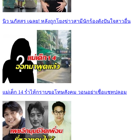
นิว นภัสสร เฉลย! หลังถูกโยงข่าวสามีนักร้องดังปันใจสาวอื่น
แม่เด็ก 14 ร่ำไห้กราบขอโทษสังคม วอนอย่าเชื่อแชทปลอม