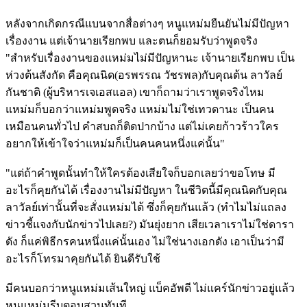
หลังจากเกิดกรณีแบนจากสื่อต่างๆ หนูแหม่มยืนยันไม่มีปัญหา
เรื่องงาน แต่เจ้านายเรียกพบ และตนก็ยอมรับว่าพูดจริง
"สำหรับเรื่องงานของแหม่มไม่มีปัญหานะ เจ้านายเรียกพบ เป็น
ห่วงต้นสังกัด คือคุณนิด(อรพรรณ วัชรพล)กับคุณต้น ลาวัลย์
กันชาติ (ผู้บริหารเจเอสแอล) เขาก็ถามว่าเราพูดจริงไหม
แหม่มก็บอกว่าแหม่มพูดจริง แหม่มไม่ใช่เทวดานะ เป็นคน
เหมือนคนทั่วไป คำสบถก็ติดปากบ้าง แต่ไม่เคยก้าวร้าวใคร
อยากให้เข้าใจว่าแหม่มก็เป็นคนคนหนึ่งแค่นั้น"
"แต่ถ้าคำพูดนั้นทำให้ใครต้องเสียใจก็บอกเลยว่าขอโทษ มี
อะไรก็คุยกันได้ เรื่องงานไม่มีปัญหา ในชีวิตนี้มีคุณนิดกับคุณ
ลาวัลย์เท่านั้นที่จะสั่งแหม่มได้ ซึ่งก็คุยกันแล้ว (ทำไมไม่แถลง
ข่าวชี้แจงกับนักข่าวไปเลย?) มันยุ่งยาก เสียเวลาเราไม่ใช่ดารา
ดัง ก็แค่พิธีกรคนหนึ่งแค่นั้นเอง ไม่ใช่นางเอกดัง เอาเป็นว่ามี
อะไรก็โทรมาคุยกันได้ ยินดีรับใช้
มีคนบอกว่าหนูแหม่มเส้นใหญ่ แบ็คอัพดี ไม่แคร์นักข่าวอยู่แล้ว
หนูแหม่มรีบตอบสวนทันที