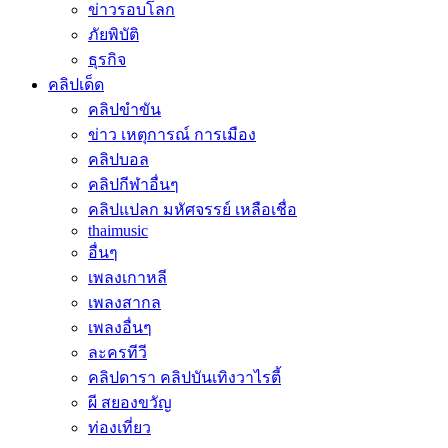
ข่าวรอบโลก
ภัยพิบัติ
ธุรกิจ
คลิปเด็ด
คลิปขำขัน
ข่าว เหตุการณ์ การเมือง
คลิปบอล
คลิปกีฬาอื่นๆ
คลิปแปลก มหัศจรรย์ เหลือเชื่อ
thaimusic
อื่นๆ
เพลงเกาหลี
เพลงสากล
เพลงอื่นๆ
ละครทีวี
คลิปดารา คลิปบันเทิงวาไรตี้
ผี สยองขวัญ
ท่องเที่ยว