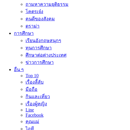
ถามหาความยุติธรรม
โคตรเจ๋ง
คนดีของสังคม
ดราม่า
การศึกษา
เรียนอังกฤษสนุกๆ
ทุนการศึกษา
ศึกษาต่อต่างประเทศ
ข่าวการศึกษา
อื่น ๆ
Top 10
เรื่องลี้ลับ
มือถือ
กินและเที่ยว
เรื่องผู้หญิง
Line
Facebook
คุณแม่
ไอที