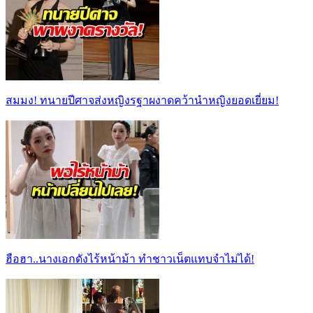
สมมง! ทนายปีศาจส่งหญิงรฐาผงาดคว้านำหญิงยอดเยี่ยม!
ฮือฮา..นางเอกดังไร้หน้าม้า ทำชาวเน็ตแทบจำไม่ได้!