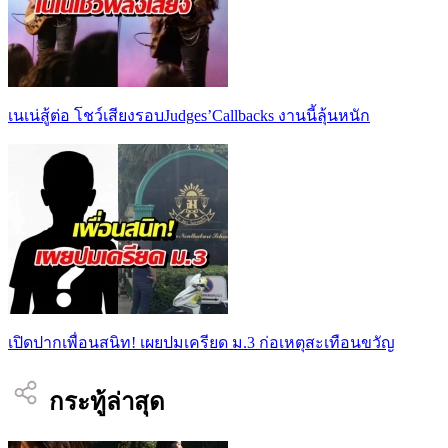
เนเน่สู้ต่อ โชว์เสียงรอบJudges’Callbacks งานนี้ลุ้นหนัก
เปิดปากเพื่อนสนิท! เผยปมเครียด ม.3 ก่อเหตุสะเทือนขวัญ
กระทู้ล่าสุด