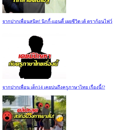
จากปากเพื่อนสนิท! นิกกี้-แอนดี้ เผยชีวิต เต้ ดราก้อนไฟว์
จากปากเพื่อน เด็ก14 เคยบ่นถึงครูภาษาไทย เรื่องนี้!?