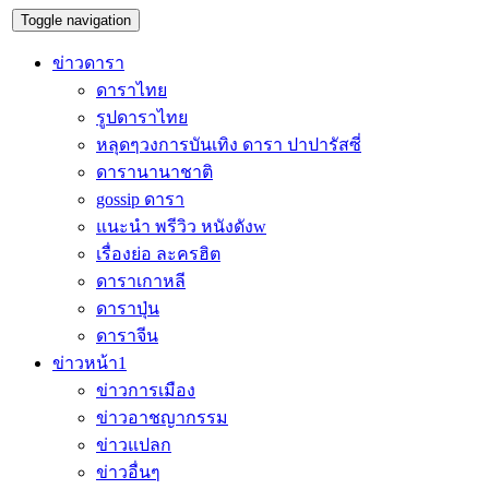
Toggle navigation
ข่าวดารา
ดาราไทย
รูปดาราไทย
หลุดๆวงการบันเทิง ดารา ปาปารัสซี่
ดารานานาชาติ
gossip ดารา
แนะนำ พรีวิว หนังดังw
เรื่องย่อ ละครฮิต
ดาราเกาหลี
ดาราปุ่น
ดาราจีน
ข่าวหน้า1
ข่าวการเมือง
ข่าวอาชญากรรม
ข่าวแปลก
ข่าวอื่นๆ