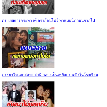
ตร. เผยการกระทำ เต้ ดราก้อนไฟว์ ทำแบบนี้? ก่อนจากไป
ภรรยาใจแตกสลาย สามี กลายเป็นเหยื่อกราดยิงในโรงเรียน