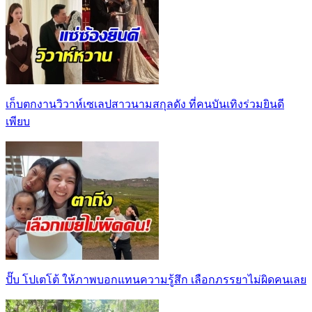
เก็บตกงานวิวาห์เซเลปสาวนามสกุลดัง ที่คนบันเทิงร่วมยินดี
เพียบ
ปั๊บ โปเตโต้ ให้ภาพบอกแทนความรู้สึก เลือกภรรยาไม่ผิดคนเลย