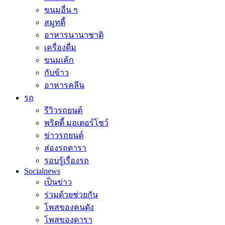
ขนมอื่น ๆ
สมูทตี้
อาหารนานาชาติ
เครื่องดื่ม
ขนมเค้ก
กับข้าว
อาหารคลีน
รถ
รีวิวรถยนต์
พริตตี้ มอเตอร์โชว์
ข่าวรถยนต์
ส่องรถดารา
รอบรู้เรื่องรถ
Socialnews
เป็นข่าว
ร่วมด้วยช่วยกัน
โพสของคนดัง
โพสของดารา