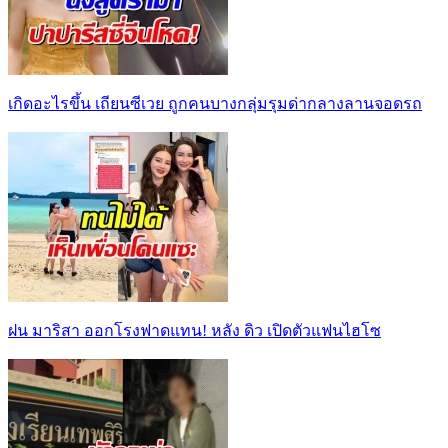
เกิดอะไรขึ้น เถียนซีเวย ถูกคนบางกลุ่มรุมด่ากลางลานจอดรถ
ฝน มาริสา ออกโรงฟาดแทน! หลัง ดิว เปิดตัวแฟนไฮโซ