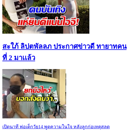
สะใภ้ ลิปตพัลลภ ประกาศข่าวดี ทายาทคน
ที่ 2 มาเเล้ว
เปิดนาที พ่อเด็กวัย14 พูดความในใจ หลังลูกก่อเหตุสลด