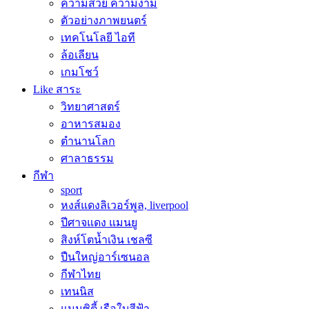
ความสวย ความงาม
ตัวอย่างภาพยนตร์
เทคโนโลยี ไอที
ล้อเลียน
เกมโชว์
Like สาระ
วิทยาศาสตร์
อาหารสมอง
ตำนานโลก
ศาลาธรรม
กีฬา
sport
หงส์แดงลิเวอร์พูล, liverpool
ปีศาจแดง แมนยู
สิงห์โตน้ำเงิน เชลซี
ปืนใหญ่อาร์เซนอล
กีฬาไทย
เทนนิส
แมนซิตี้ เรือใบสีฟ้า