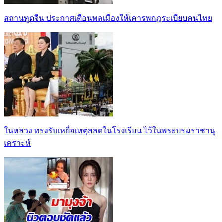
สถานทูตจีน ประกาศเตือนพลเมืองให้เคารพกฎระเบียบคนไทย
ในหลวง ทรงรับเหยื่อเหตุสลดในโรงเรียน ไว้ในพระบรมราชานุ
เคราะห์