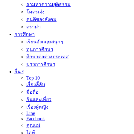
ถามหาความยุติธรรม
โคตรเจ๋ง
คนดีของสังคม
ดราม่า
การศึกษา
เรียนอังกฤษสนุกๆ
ทุนการศึกษา
ศึกษาต่อต่างประเทศ
ข่าวการศึกษา
อื่น ๆ
Top 10
เรื่องลี้ลับ
มือถือ
กินและเที่ยว
เรื่องผู้หญิง
Line
Facebook
คุณแม่
ไอที