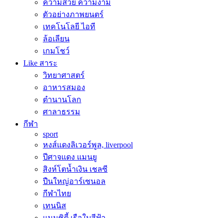
ความสวย ความงาม
ตัวอย่างภาพยนตร์
เทคโนโลยี ไอที
ล้อเลียน
เกมโชว์
Like สาระ
วิทยาศาสตร์
อาหารสมอง
ตำนานโลก
ศาลาธรรม
กีฬา
sport
หงส์แดงลิเวอร์พูล, liverpool
ปีศาจแดง แมนยู
สิงห์โตน้ำเงิน เชลซี
ปืนใหญ่อาร์เซนอล
กีฬาไทย
เทนนิส
แมนซิตี้ เรือใบสีฟ้า