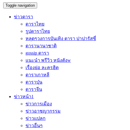
Toggle navigation
ข่าวดารา
ดาราไทย
รูปดาราไทย
หลุดๆวงการบันเทิง ดารา ปาปารัสซี่
ดารานานาชาติ
gossip ดารา
แนะนำ พรีวิว หนังดังw
เรื่องย่อ ละครฮิต
ดาราเกาหลี
ดาราปุ่น
ดาราจีน
ข่าวหน้า1
ข่าวการเมือง
ข่าวอาชญากรรม
ข่าวแปลก
ข่าวอื่นๆ