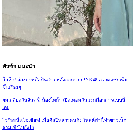
หัวข้อ แนะนำ
อื้อหือ! ส่องภาพศิลปินสาว หลังออกจากBNK48 ความเเซ่บเพิ่ม
ขึ้นเรื่อยๆ
ผมเกลียดวันจันทร์! น้องไทก้า เปิดเทอมวันเเรกมีอาการเเบบนี้
เลย
ไวรัลสนั่นโซเชียล! เมื่อศิลปินสาวคนดัง โพสต์ท่านี้ทำชาวเน็ต
ถามเข้าไปยังไง