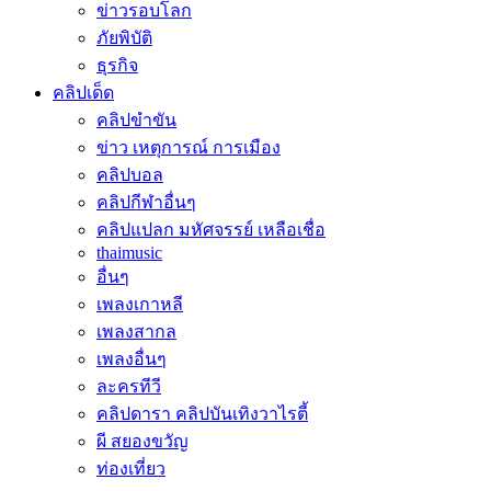
ข่าวรอบโลก
ภัยพิบัติ
ธุรกิจ
คลิปเด็ด
คลิปขำขัน
ข่าว เหตุการณ์ การเมือง
คลิปบอล
คลิปกีฬาอื่นๆ
คลิปแปลก มหัศจรรย์ เหลือเชื่อ
thaimusic
อื่นๆ
เพลงเกาหลี
เพลงสากล
เพลงอื่นๆ
ละครทีวี
คลิปดารา คลิปบันเทิงวาไรตี้
ผี สยองขวัญ
ท่องเที่ยว