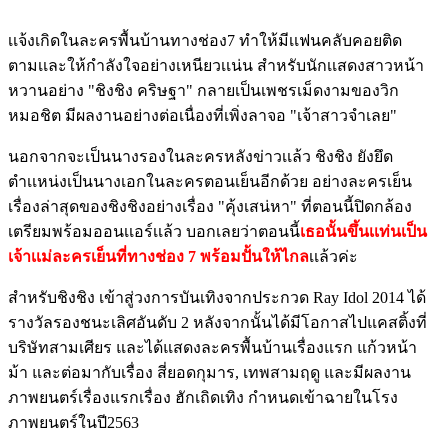
เเจ้งเกิดในละครพื้นบ้านทางช่อง7 ทำให้มีเเฟนคลับคอยติด
ตามเเละให้กำลังใจอย่างเหนียวเเน่น สำหรับนักเเสดงสาวหน้า
หวานอย่าง "ชิงชิง คริษฐา" กลายเป็นเพชรเม็ดงามของวิก
หมอชิต มีผลงานอย่างต่อเนื่องที่เพิ่งลาจอ "เจ้าสาวจำเลย"
นอกจากจะเป็นนางรองในละครหลังข่าวเเล้ว ชิงชิง ยังยึด
ตำเเหน่งเป็นนางเอกในละครตอนเย็นอีกด้วย อย่างละครเย็น
เรื่องล่าสุดของชิงชิงอย่างเรื่อง "คุ้งเสน่หา" ที่ตอนนี้ปิดกล้อง
เตรียมพร้อมออนเเอร์เเล้ว บอกเลยว่าตอนนี้
เธอนั้นขึ้นเเท่นเป็น
เจ้าเเม่ละครเย็นที่ทางช่อง 7 พร้อมปั้นให้ไกล
เเล้วค่ะ
สำหรับชิงชิง เข้าสู่วงการบันเทิงจากประกวด Ray Idol 2014 ได้
รางวัลรองชนะเลิศอันดับ 2 หลังจากนั้นได้มีโอกาสไปแคสติ้งที่
บริษัทสามเศียร และได้แสดงละครพื้นบ้านเรื่องแรก แก้วหน้า
ม้า และต่อมากับเรื่อง สี่ยอดกุมาร, เทพสามฤดู และมีผลงาน
ภาพยนตร์เรื่องแรกเรื่อง ฮักเถิดเทิง กำหนดเข้าฉายในโรง
ภาพยนตร์ในปี2563