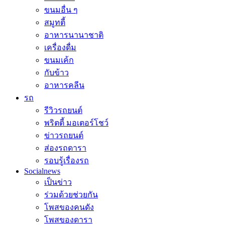
ขนมอื่น ๆ
สมูทตี้
อาหารนานาชาติ
เครื่องดื่ม
ขนมเค้ก
กับข้าว
อาหารคลีน
รถ
รีวิวรถยนต์
พริตตี้ มอเตอร์โชว์
ข่าวรถยนต์
ส่องรถดารา
รอบรู้เรื่องรถ
Socialnews
เป็นข่าว
ร่วมด้วยช่วยกัน
โพสของคนดัง
โพสของดารา