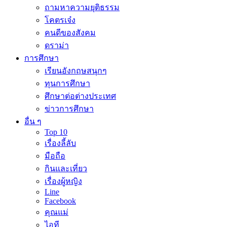
ถามหาความยุติธรรม
โคตรเจ๋ง
คนดีของสังคม
ดราม่า
การศึกษา
เรียนอังกฤษสนุกๆ
ทุนการศึกษา
ศึกษาต่อต่างประเทศ
ข่าวการศึกษา
อื่น ๆ
Top 10
เรื่องลี้ลับ
มือถือ
กินและเที่ยว
เรื่องผู้หญิง
Line
Facebook
คุณแม่
ไอที