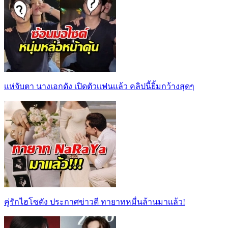
เเห่จับตา นางเอกดัง เปิดตัวเเฟนเเล้ว คลิปนี้ยิ้มกว้างสุดๆ
คู่รักไฮโซดัง ประกาศข่าวดี ทายาทหมื่นล้านมาเเล้ว!