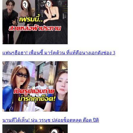
เเฟนๆฮือฮา! เพื่อนซี้ มาร์คต้วน ที่เเท้คือนางเอกดังช่อง 3
นานทีได้เห็น! นุ่น วรนุช ปล่อยช็อตหลุด ต๊อด ปิติ