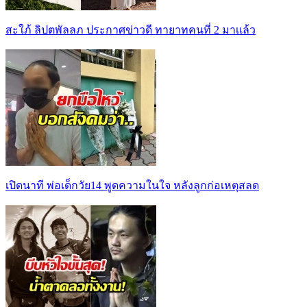
สะใภ้ ลิปตพัลลภ ประกาศข่าวดี ทายาทคนที่ 2 มาเเล้ว
เปิดนาที พ่อเด็กวัย14 พูดความในใจ หลังลูกก่อเหตุสลด