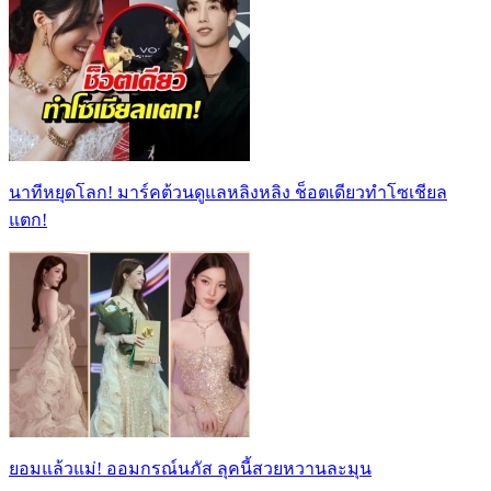
นาทีหยุดโลก! มาร์คต้วนดูแลหลิงหลิง ช็อตเดียวทำโซเชียล
แตก!
ยอมแล้วแม่! ออมกรณ์นภัส ลุคนี้สวยหวานละมุน