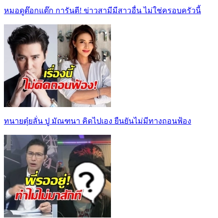
หมอดูต๊อกแต๊ก การันตี! ข่าวสามีมีสาวอื่น ไม่ใช่ครอบครัวนี้
ทนายตุ๋ยลั่น ปู มัณฑนา คิดไปเอง ยืนยันไม่มีทางถอนฟ้อง