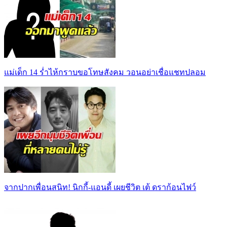
แม่เด็ก 14 ร่ำไห้กราบขอโทษสังคม วอนอย่าเชื่อแชทปลอม
จากปากเพื่อนสนิท! นิกกี้-แอนดี้ เผยชีวิต เต้ ดราก้อนไฟว์