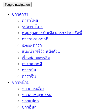
Toggle navigation
ข่าวดารา
ดาราไทย
รูปดาราไทย
หลุดๆวงการบันเทิง ดารา ปาปารัสซี่
ดารานานาชาติ
gossip ดารา
แนะนำ พรีวิว หนังดังw
เรื่องย่อ ละครฮิต
ดาราเกาหลี
ดาราปุ่น
ดาราจีน
ข่าวหน้า1
ข่าวการเมือง
ข่าวอาชญากรรม
ข่าวแปลก
ข่าวอื่นๆ