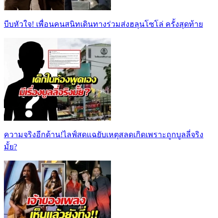
บีบหัวใจ! เพื่อนคนสนิทเดินทางร่วมส่งฮลุนโซโล่ ครั้งสุดท้าย
ความจริงอีกด้าน!ไลฟ์สดแฉยับเหตุสลดเกิดเพราะถูกบูลลี่จริง
มั้ย?