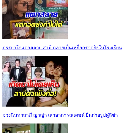
ภรรยาใจแตกสลาย สามี กลายเป็นเหยื่อกราดยิงในโรงเรียน
ช่วงนินทาสามี ญาญ่า เล่าอาการณเดชน์ ยืนถ่ายรูปคู่ลิซ่า