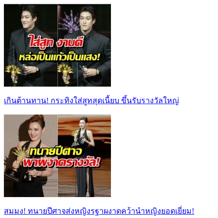
เกินต้านทาน! กระทิงใส่สูทสุดเนี้ยบ ขึ้นรับรางวัลใหญ่
สมมง! ทนายปีศาจส่งหญิงรฐาผงาดคว้านำหญิงยอดเยี่ยม!