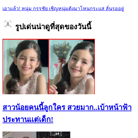
เอาแล้ว! หนุ่ม กรรชัย เชิญหนุ่มดังมาโหนกระแส ลั่นรออยู่
รูปเด่นน่าดูที่สุดของวันนี้
สาวน้อยคนนี้ลูกใคร สวยมาก..เบ้าหน้าฟ้า
ประทานเเต่เด็ก!