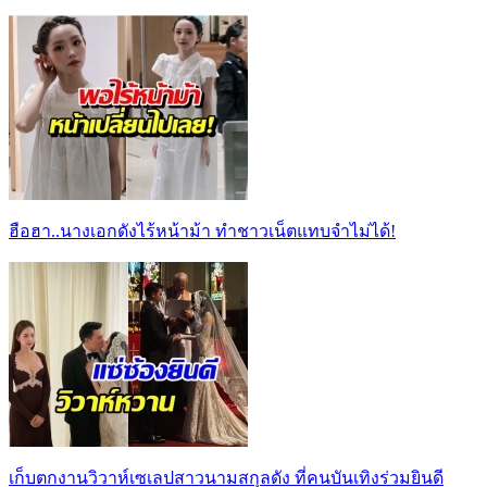
ฮือฮา..นางเอกดังไร้หน้าม้า ทำชาวเน็ตแทบจำไม่ได้!
เก็บตกงานวิวาห์เซเลปสาวนามสกุลดัง ที่คนบันเทิงร่วมยินดี