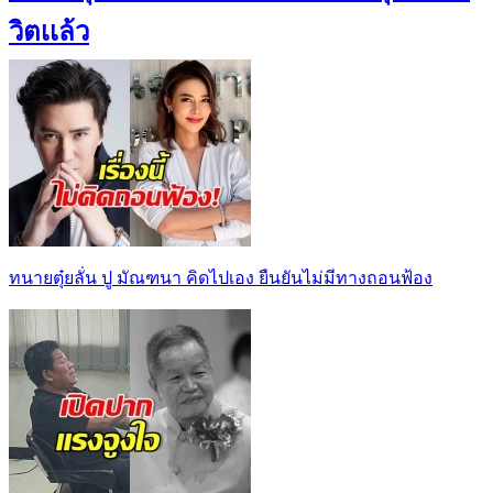
วิตเเล้ว
ทนายตุ๋ยลั่น ปู มัณฑนา คิดไปเอง ยืนยันไม่มีทางถอนฟ้อง