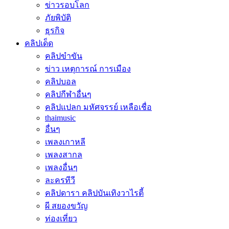
ข่าวรอบโลก
ภัยพิบัติ
ธุรกิจ
คลิปเด็ด
คลิปขำขัน
ข่าว เหตุการณ์ การเมือง
คลิปบอล
คลิปกีฬาอื่นๆ
คลิปแปลก มหัศจรรย์ เหลือเชื่อ
thaimusic
อื่นๆ
เพลงเกาหลี
เพลงสากล
เพลงอื่นๆ
ละครทีวี
คลิปดารา คลิปบันเทิงวาไรตี้
ผี สยองขวัญ
ท่องเที่ยว