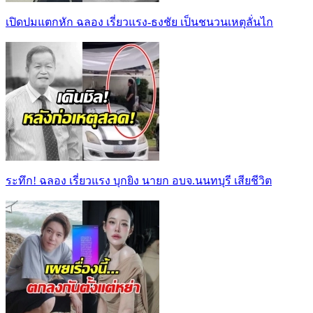
เปิดปมแตกหัก ฉลอง เรี่ยวแรง-ธงชัย เป็นชนวนเหตุลั่นไก
ระทึก! ฉลอง เรี่ยวแรง บุกยิง นายก อบจ.นนทบุรี เสียชีวิต