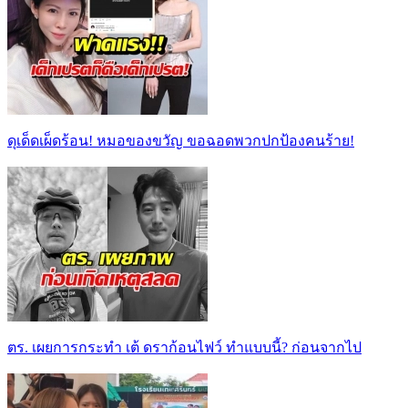
ดุเด็ดเผ็ดร้อน! หมอของขวัญ ขอฉอดพวกปกป้องคนร้าย!
ตร. เผยการกระทำ เต้ ดราก้อนไฟว์ ทำแบบนี้? ก่อนจากไป