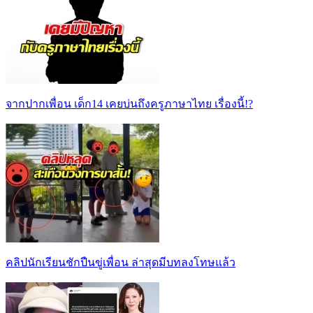
จากปากเพื่อน เด็ก14 เคยบ่นถึงครูภาษาไทย เรื่องนี้!?
คลิปนักเรียนชักปืนขู่เพื่อน ล่าสุดมีบทลงโทษแล้ว