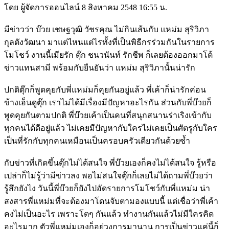
โดย ผู้จัดการออนไลน์ 8 สิงหาคม 2548 16:55 น.
มีข่าวว่า บ๊วย เชษฐวุฒิ วัชรคุณ ไม่กินเส้นกับ แหม่ม สุริวิภา
กุลตังวัฒนา มาแต่ไหนแต่ไรทั้งที่เป็นพิธีกรร่วมกันในรายการ
โมโชว์ งานนี้เมียรัก ตุ๊ก ชนวนันท์ รักชีพ ก็เลยต้องออกมาโต้
ข่าวแทนสามี พร้อมกับยืนยันว่า แหม่ม สุริวิภานั้นน่ารัก
ปกติตุ๊กก็พูดคุยกับพี่แหม่มก็คุยกันอยู่แล้ว พี่เค้าก็น่ารักค่อน
ข้างเอ็นดูตุ๊ก เราไม่ได้มีเรื่องมีปัญหาอะไรกัน ส่วนกับพี่บ๊วยก็
พูดคุยกันตามปกติ พี่บ๊วยเค้าเป็นคนที่สนุกสนานร่าเริงเข้ากับ
ทุกคนได้ดีอยู่แล้ว ไม่เคยมีปัญหากับใครไม่เคยเป็นศัตรูกับใคร
เป็นที่รักกับทุกคนเหมือนเป็นครอบครัวเดียวกันด้วยซ้ำ
กับข่าวที่เกิดขึ้นตุ๊กไม่ได้สนใจ พี่บ๊วยเองก็คงไม่ได้สนใจ รู้หรือ
เปล่าก็ไม่รู้ว่ามีข่าวลง พอไม่สนใจตุ๊กก็เลยไม่ได้ถามพี่บ๊วยว่า
รู้สึกยังไง วันนี้พี่บ๊วยก็ยังไปอัดรายการโมโชว์กับพี่แหม่ม น่า
สงสารพี่แหม่มที่จะต้องมาโดนจับตามองแบบนี้ แต่เชื่อว่าพี่เค้า
คงไม่เป็นอะไร เพราะโตๆ กันแล้ว ทำงานกันแล้วไม่มีใครคิด
อะไรมาก ตัวพี่แหม่มเองก็อยู่วงการมานาน การเป็นข่าวแค่นี้ก็