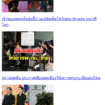
เจ้าของเพลงเห็นยังอึ้ง! เนเน่จัดเต็มโชว์เพลง Hysteria บนเวที
โลก
สถานทูตจีน ประกาศเตือนพลเมืองให้เคารพกฎระเบียบคนไทย