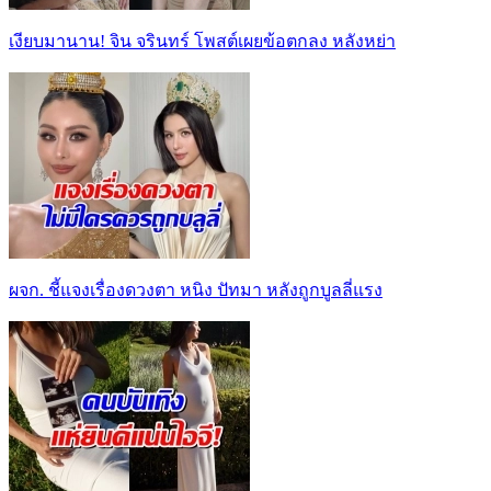
เงียบมานาน! จิน จรินทร์ โพสต์เผยข้อตกลง หลังหย่า
ผจก. ชี้แจงเรื่องดวงตา หนิง ปัทมา หลังถูกบูลลี่แรง