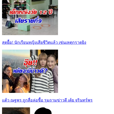
สุดยื้อ! นักเรียนหญิงเสียชีวิตแล้ว เซ่นเหตุกราดยิง
เเต้ว ณฐพร ถูกสื่อล่อซื้อ รุมถามข่าวดี เต้ย จรินทร์พร