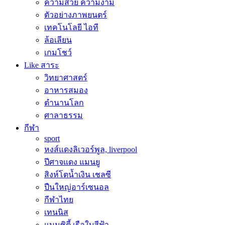
ความสวย ความงาม
ตัวอย่างภาพยนตร์
เทคโนโลยี ไอที
ล้อเลียน
เกมโชว์
Like สาระ
วิทยาศาสตร์
อาหารสมอง
ตำนานโลก
ศาลาธรรม
กีฬา
sport
หงส์แดงลิเวอร์พูล, liverpool
ปีศาจแดง แมนยู
สิงห์โตน้ำเงิน เชลซี
ปืนใหญ่อาร์เซนอล
กีฬาไทย
เทนนิส
แมนซิตี้ เรือใบสีฟ้า