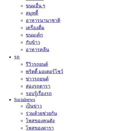
ขนมอื่น ๆ
สมูทตี้
อาหารนานาชาติ
เครื่องดื่ม
ขนมเค้ก
กับข้าว
อาหารคลีน
รถ
รีวิวรถยนต์
พริตตี้ มอเตอร์โชว์
ข่าวรถยนต์
ส่องรถดารา
รอบรู้เรื่องรถ
Socialnews
เป็นข่าว
ร่วมด้วยช่วยกัน
โพสของคนดัง
โพสของดารา