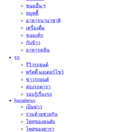
ขนมอื่น ๆ
สมูทตี้
อาหารนานาชาติ
เครื่องดื่ม
ขนมเค้ก
กับข้าว
อาหารคลีน
รถ
รีวิวรถยนต์
พริตตี้ มอเตอร์โชว์
ข่าวรถยนต์
ส่องรถดารา
รอบรู้เรื่องรถ
Socialnews
เป็นข่าว
ร่วมด้วยช่วยกัน
โพสของคนดัง
โพสของดารา