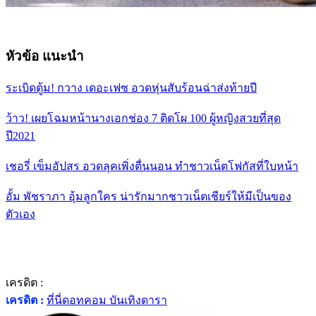
หัวข้อ แนะนำ
ระเบิดตู้ม! กวาง เดอะเฟซ อวดหุ่นสับร้อนฉ่าส่งท้ายปี
ว้าว! เผยโฉมหน้านางเอกช่อง 7 ติดโผ 100 ผู้หญิงสวยที่สุด
ปี2021
เชอรี่ เข็มอัปสร อวดลุคเพิ่งตื่นนอน ทำชาวเน็ตโฟกัสที่ใบหน้า
อั้ม พัชราภา อุ้มลูกใคร น่ารักมากชาวเน็ตเชียร์ให้มีเป็นของ
ตัวเอง
เครดิต :
เครดิต :
ที่นี่ดอทคอม บันเทิงดารา