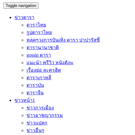
Toggle navigation
ข่าวดารา
ดาราไทย
รูปดาราไทย
หลุดๆวงการบันเทิง ดารา ปาปารัสซี่
ดารานานาชาติ
gossip ดารา
แนะนำ พรีวิว หนังดังw
เรื่องย่อ ละครฮิต
ดาราเกาหลี
ดาราปุ่น
ดาราจีน
ข่าวหน้า1
ข่าวการเมือง
ข่าวอาชญากรรม
ข่าวแปลก
ข่าวอื่นๆ