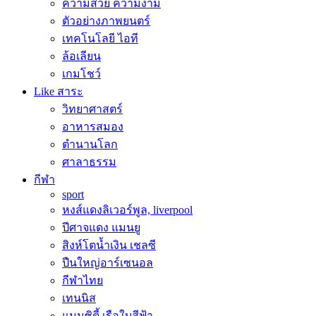
ความสวย ความงาม
ตัวอย่างภาพยนตร์
เทคโนโลยี ไอที
ล้อเลียน
เกมโชว์
Like สาระ
วิทยาศาสตร์
อาหารสมอง
ตำนานโลก
ศาลาธรรม
กีฬา
sport
หงส์แดงลิเวอร์พูล, liverpool
ปีศาจแดง แมนยู
สิงห์โตน้ำเงิน เชลซี
ปืนใหญ่อาร์เซนอล
กีฬาไทย
เทนนิส
แมนซิตี้ เรือใบสีฟ้า