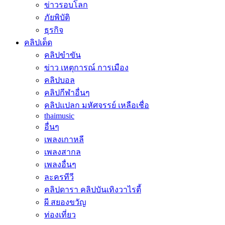
ข่าวรอบโลก
ภัยพิบัติ
ธุรกิจ
คลิปเด็ด
คลิปขำขัน
ข่าว เหตุการณ์ การเมือง
คลิปบอล
คลิปกีฬาอื่นๆ
คลิปแปลก มหัศจรรย์ เหลือเชื่อ
thaimusic
อื่นๆ
เพลงเกาหลี
เพลงสากล
เพลงอื่นๆ
ละครทีวี
คลิปดารา คลิปบันเทิงวาไรตี้
ผี สยองขวัญ
ท่องเที่ยว