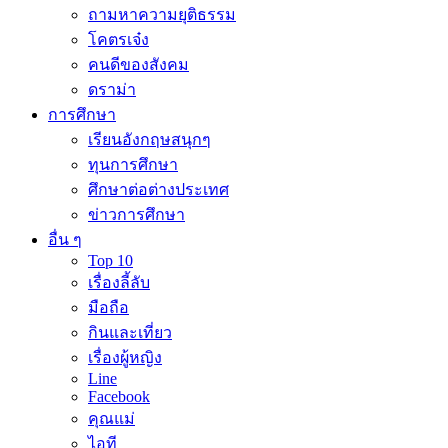
ถามหาความยุติธรรม
โคตรเจ๋ง
คนดีของสังคม
ดราม่า
การศึกษา
เรียนอังกฤษสนุกๆ
ทุนการศึกษา
ศึกษาต่อต่างประเทศ
ข่าวการศึกษา
อื่น ๆ
Top 10
เรื่องลี้ลับ
มือถือ
กินและเที่ยว
เรื่องผู้หญิง
Line
Facebook
คุณแม่
ไอที