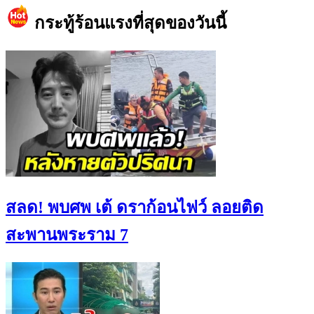
กระทู้ร้อนแรงที่สุดของวันนี้
สลด! พบศพ เต้ ดราก้อนไฟว์ ลอยติด
สะพานพระราม 7