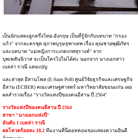
เป็นนักแสดงลูกครึ่งไทย-อังกฤษ เป็นที่รู้จักกับบทบาท "กรอง
แก้ว" จากละครชุด สุภาพบุรุษจุฑาเทพ เรื่อง คุณชายพุฒิภัทร
และบทบาท "แม่หญิงการะเกด/เกศสุรางค์" จาก
บุพเพสันนิวาส จะเป็นใครไปไม่ได้ค่ะ นอกจาก นางเอกสาว
เบลล่า ราณี เเคมเปญ
เเละล่าสุด อีสานโพล (E-Saan Poll) ศูนย์วิจัยธุรกิจและเศรษฐกิจ
อีสาน (ECBER) คณะเศรษฐศาสตร์ มหาวิทยาลัยขอนแก่น เผย
ผลสำรวจเรื่อง "รางวัลแห่งปีของคนอีสาน ปี 2564"
รางวัลแห่งปีของคนอีสาน ปี 2564
สาขา "นางเอกแห่งปี"
อันดับ​ 1 เบลล่า ราณี
ผลโหวตร้อยละ 18.2
ทีมงานที่นี่ดอทคอมขอเเสดงความยินดี