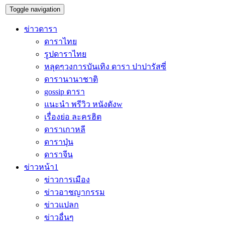
Toggle navigation
ข่าวดารา
ดาราไทย
รูปดาราไทย
หลุดๆวงการบันเทิง ดารา ปาปารัสซี่
ดารานานาชาติ
gossip ดารา
แนะนำ พรีวิว หนังดังw
เรื่องย่อ ละครฮิต
ดาราเกาหลี
ดาราปุ่น
ดาราจีน
ข่าวหน้า1
ข่าวการเมือง
ข่าวอาชญากรรม
ข่าวแปลก
ข่าวอื่นๆ