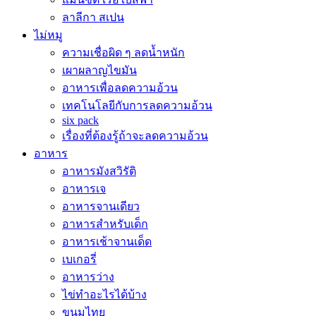
ลาลีกา สเปน
ไม่หมู
ความเชื่อผิด ๆ ลดน้ำหนัก
เผาผลาญไขมัน
อาหารเพื่อลดความอ้วน
เทคโนโลยีกับการลดความอ้วน
six pack
เรื่องที่ต้องรู้ถ้าจะลดความอ้วน
อาหาร
อาหารมังสวิรัติ
อาหารเจ
อาหารจานเดียว
อาหารสำหรับเด็ก
อาหารเช้าจานเด็ด
เบเกอรี่
อาหารว่าง
ไข่ทำอะไรได้บ้าง
ขนมไทย