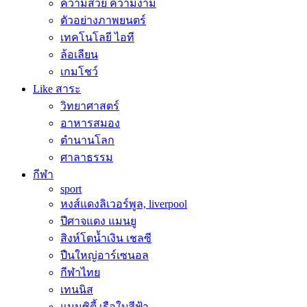
ความสวย ความงาม
ตัวอย่างภาพยนตร์
เทคโนโลยี ไอที
ล้อเลียน
เกมโชว์
Like สาระ
วิทยาศาสตร์
อาหารสมอง
ตำนานโลก
ศาลาธรรม
กีฬา
sport
หงส์แดงลิเวอร์พูล, liverpool
ปีศาจแดง แมนยู
สิงห์โตน้ำเงิน เชลซี
ปืนใหญ่อาร์เซนอล
กีฬาไทย
เทนนิส
แมนซิตี้ เรือใบสีฟ้า