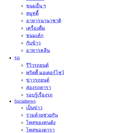
ขนมอื่น ๆ
สมูทตี้
อาหารนานาชาติ
เครื่องดื่ม
ขนมเค้ก
กับข้าว
อาหารคลีน
รถ
รีวิวรถยนต์
พริตตี้ มอเตอร์โชว์
ข่าวรถยนต์
ส่องรถดารา
รอบรู้เรื่องรถ
Socialnews
เป็นข่าว
ร่วมด้วยช่วยกัน
โพสของคนดัง
โพสของดารา