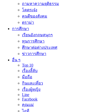
ถามหาความยุติธรรม
โคตรเจ๋ง
คนดีของสังคม
ดราม่า
การศึกษา
เรียนอังกฤษสนุกๆ
ทุนการศึกษา
ศึกษาต่อต่างประเทศ
ข่าวการศึกษา
อื่น ๆ
Top 10
เรื่องลี้ลับ
มือถือ
กินและเที่ยว
เรื่องผู้หญิง
Line
Facebook
คุณแม่
ไอที