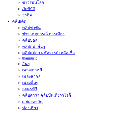
ข่าวรอบโลก
ภัยพิบัติ
ธุรกิจ
คลิปเด็ด
คลิปขำขัน
ข่าว เหตุการณ์ การเมือง
คลิปบอล
คลิปกีฬาอื่นๆ
คลิปแปลก มหัศจรรย์ เหลือเชื่อ
thaimusic
อื่นๆ
เพลงเกาหลี
เพลงสากล
เพลงอื่นๆ
ละครทีวี
คลิปดารา คลิปบันเทิงวาไรตี้
ผี สยองขวัญ
ท่องเที่ยว