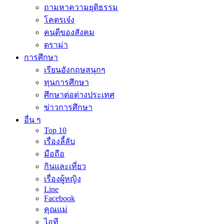
ถามหาความยุติธรรม
โคตรเจ๋ง
คนดีของสังคม
ดราม่า
การศึกษา
เรียนอังกฤษสนุกๆ
ทุนการศึกษา
ศึกษาต่อต่างประเทศ
ข่าวการศึกษา
อื่น ๆ
Top 10
เรื่องลี้ลับ
มือถือ
กินและเที่ยว
เรื่องผู้หญิง
Line
Facebook
คุณแม่
ไอที