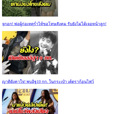
จุกอก! พ่อผู้ก่อเหตุร่ำไห้ขอโทษสังคม รับยังไม่ได้เจอหน้าลูก!
ญาติยังคาใจ! พบอิฐ10 กก. ในกระเป๋า เต้ดราก้อนไฟว์