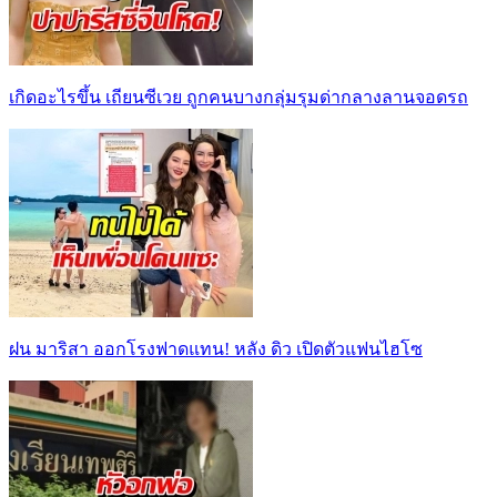
เกิดอะไรขึ้น เถียนซีเวย ถูกคนบางกลุ่มรุมด่ากลางลานจอดรถ
ฝน มาริสา ออกโรงฟาดแทน! หลัง ดิว เปิดตัวแฟนไฮโซ