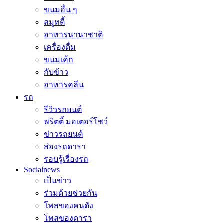
ขนมอื่น ๆ
สมูทตี้
อาหารนานาชาติ
เครื่องดื่ม
ขนมเค้ก
กับข้าว
อาหารคลีน
รถ
รีวิวรถยนต์
พริตตี้ มอเตอร์โชว์
ข่าวรถยนต์
ส่องรถดารา
รอบรู้เรื่องรถ
Socialnews
เป็นข่าว
ร่วมด้วยช่วยกัน
โพสของคนดัง
โพสของดารา