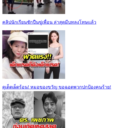
คลิปนักเรียนชักปืนขู่เพื่อน ล่าสุดมีบทลงโทษแล้ว
ดุเด็ดเผ็ดร้อน! หมอของขวัญ ขอฉอดพวกปกป้องคนร้าย!