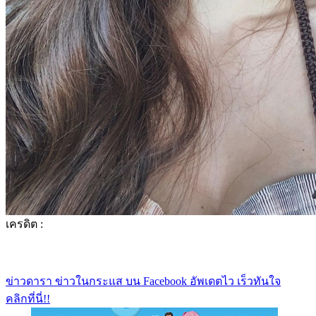
เครดิต :
ข่าวดารา ข่าวในกระแส บน Facebook อัพเดตไว เร็วทันใจ
คลิกที่นี่!!