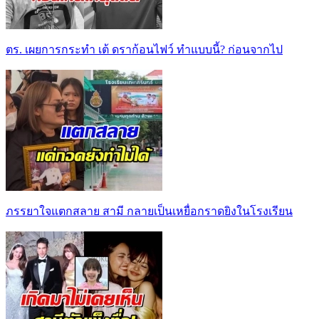
ตร. เผยการกระทำ เต้ ดราก้อนไฟว์ ทำแบบนี้? ก่อนจากไป
ภรรยาใจแตกสลาย สามี กลายเป็นเหยื่อกราดยิงในโรงเรียน