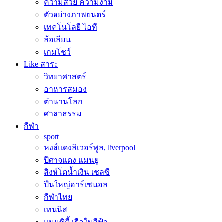
ความสวย ความงาม
ตัวอย่างภาพยนตร์
เทคโนโลยี ไอที
ล้อเลียน
เกมโชว์
Like สาระ
วิทยาศาสตร์
อาหารสมอง
ตำนานโลก
ศาลาธรรม
กีฬา
sport
หงส์แดงลิเวอร์พูล, liverpool
ปีศาจแดง แมนยู
สิงห์โตน้ำเงิน เชลซี
ปืนใหญ่อาร์เซนอล
กีฬาไทย
เทนนิส
แมนซิตี้ เรือใบสีฟ้า