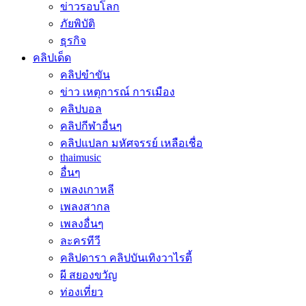
ข่าวรอบโลก
ภัยพิบัติ
ธุรกิจ
คลิปเด็ด
คลิปขำขัน
ข่าว เหตุการณ์ การเมือง
คลิปบอล
คลิปกีฬาอื่นๆ
คลิปแปลก มหัศจรรย์ เหลือเชื่อ
thaimusic
อื่นๆ
เพลงเกาหลี
เพลงสากล
เพลงอื่นๆ
ละครทีวี
คลิปดารา คลิปบันเทิงวาไรตี้
ผี สยองขวัญ
ท่องเที่ยว