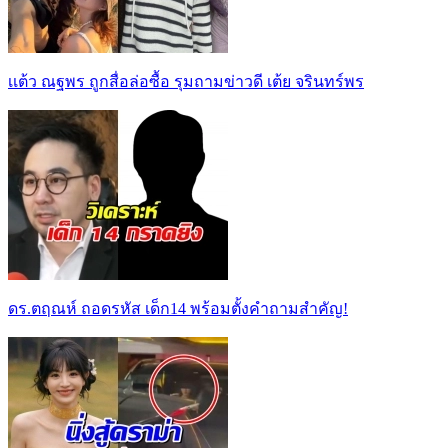
เเต้ว ณฐพร ถูกสื่อล่อซื้อ รุมถามข่าวดี เต้ย จรินทร์พร
ดร.ตฤณห์ ถอดรหัส เด็ก14 พร้อมตั้งคำถามสำคัญ!