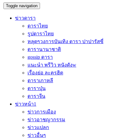
Toggle navigation
ข่าวดารา
ดาราไทย
รูปดาราไทย
หลุดๆวงการบันเทิง ดารา ปาปารัสซี่
ดารานานาชาติ
gossip ดารา
แนะนำ พรีวิว หนังดังw
เรื่องย่อ ละครฮิต
ดาราเกาหลี
ดาราปุ่น
ดาราจีน
ข่าวหน้า1
ข่าวการเมือง
ข่าวอาชญากรรม
ข่าวแปลก
ข่าวอื่นๆ