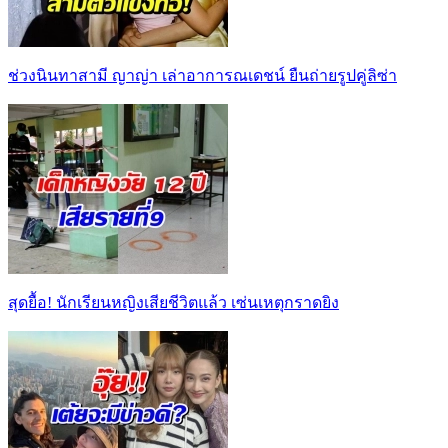
ช่วงนินทาสามี ญาญ่า เล่าอาการณเดชน์ ยืนถ่ายรูปคู่ลิซ่า
สุดยื้อ! นักเรียนหญิงเสียชีวิตแล้ว เซ่นเหตุกราดยิง