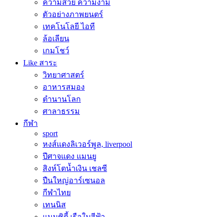
ความสวย ความงาม
ตัวอย่างภาพยนตร์
เทคโนโลยี ไอที
ล้อเลียน
เกมโชว์
Like สาระ
วิทยาศาสตร์
อาหารสมอง
ตำนานโลก
ศาลาธรรม
กีฬา
sport
หงส์แดงลิเวอร์พูล, liverpool
ปีศาจแดง แมนยู
สิงห์โตน้ำเงิน เชลซี
ปืนใหญ่อาร์เซนอล
กีฬาไทย
เทนนิส
แมนซิตี้ เรือใบสีฟ้า