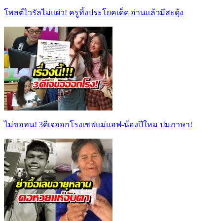
โพสต์ไวรัลไม่แผ่ว! ครูทิ้งประโยคเด็ด อ่านแล้วมีสะดุ้ง
ไม่ขอทน! 3ดีเจออกโรงเซฟแม่แอฟ-น้องปีใหม ปมภาษา!