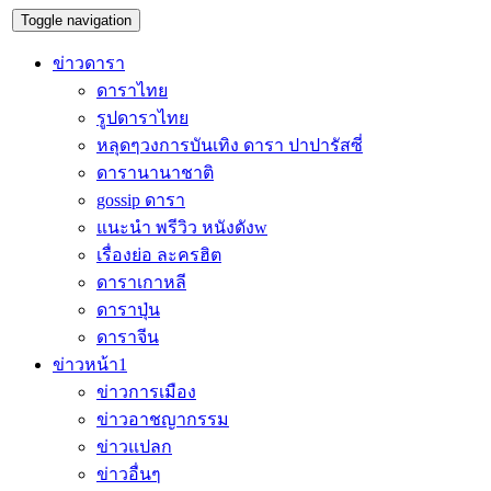
Toggle navigation
ข่าวดารา
ดาราไทย
รูปดาราไทย
หลุดๆวงการบันเทิง ดารา ปาปารัสซี่
ดารานานาชาติ
gossip ดารา
แนะนำ พรีวิว หนังดังw
เรื่องย่อ ละครฮิต
ดาราเกาหลี
ดาราปุ่น
ดาราจีน
ข่าวหน้า1
ข่าวการเมือง
ข่าวอาชญากรรม
ข่าวแปลก
ข่าวอื่นๆ