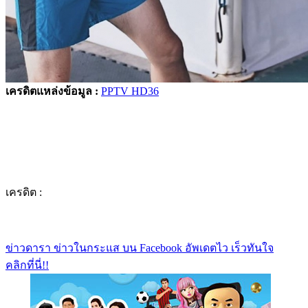
เครดิตแหล่งข้อมูล :
PPTV HD36
เครดิต :
ข่าวดารา ข่าวในกระแส บน Facebook อัพเดตไว เร็วทันใจ
คลิกที่นี่!!