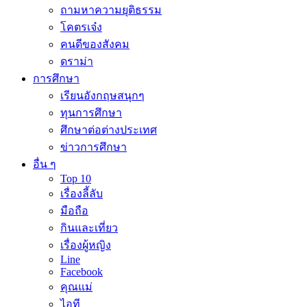
ถามหาความยุติธรรม
โคตรเจ๋ง
คนดีของสังคม
ดราม่า
การศึกษา
เรียนอังกฤษสนุกๆ
ทุนการศึกษา
ศึกษาต่อต่างประเทศ
ข่าวการศึกษา
อื่น ๆ
Top 10
เรื่องลี้ลับ
มือถือ
กินและเที่ยว
เรื่องผู้หญิง
Line
Facebook
คุณแม่
ไอที