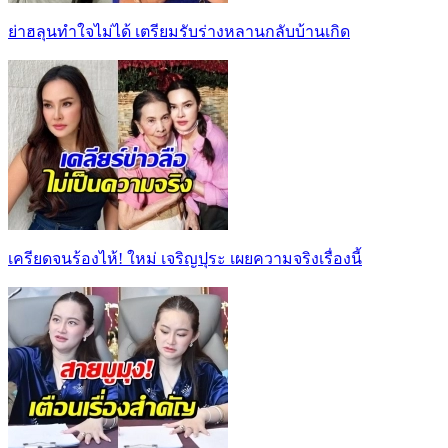
ย่าฮลุนทำใจไม่ได้ เตรียมรับร่างหลานกลับบ้านเกิด
เครียดจนร้องไห้! ใหม่ เจริญปุระ เผยความจริงเรื่องนี้