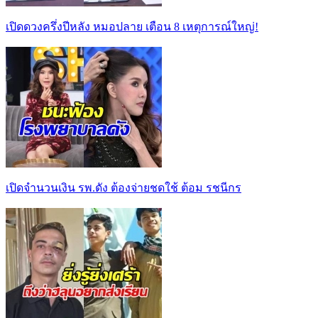
เปิดดวงครึ่งปีหลัง หมอปลาย เตือน 8 เหตุการณ์ใหญ่!
เปิดจำนวนเงิน รพ.ดัง ต้องจ่ายชดใช้ ต้อม รชนีกร