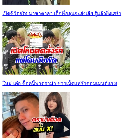
เปิดชีวิตจริง นาซาตาลา เด็กที่ฮลุนจะส่งเสีย รู้แล้วยิ่งเศร้า
ใหม่-เต๋อ ช็อตนี้พาดราม่า ชาวเน็ตเเห่รัวคอมเมนต์เเรง!