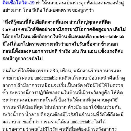
ติดเชื้อโควิด -19
ทำให้หลายคนเป็นห่วงลูกทั้งสองคนของทั้งคู่
อย่างมาก โดย ลีเดีย ได้เผยผลตรวจของลูกๆว่า
"สิ่งที่รู้ตอนนี้คือเดียติดจากพี่แมท ส่วนใหญ่ทุกเคสที่ติด
CoVid19 คนใกล้ชิดอย่างสามีภรรยามีโอกาศติดสูงมาก เดียไม่
ได้ออกไปไหน เดียติดจากในบ้าน ดีแลนผลคือ undetectable เด
มี่ไม่ได้เอาไปตรวจเพราะกลัวว่าอาจไปรับเชื้อจากข้างนอก
ตอนนี้ทั้งสองคนอาการปกติ ร่าเริง เล่น กิน นอน แข็งแรงดีค่ะ
รอเฝ้าดูอาการต่อไป
คนอื่นๆที่ใกล้ชิด (ครอบครัว, เพื่อน, พนักงานร้านอาหารและ
ค่ายมวย) ผลลบ undetectable แต่ถึงแม้จะลบ ข้อแนะนำคือเฝ้าดู
อาการ ถ้ามีอาการเหมือนจะเริ่มเป็นหวัด หรือมีไข้ให้ไปตรวจ
ซ้ำ ระหว่างนี้การปฏิบัติของคนในบ้านที่เฝ้าระวังอยู่คือ ให้คิด
ซะว่าทุกคนเป็นพาหะโรคนี้ ป้องกันให้มากที่สุด ควบคุมวิธี
การแพร่ให้น้อยที่สุด ใส่หน้ากาก ล้างมือ อย่าใช้ช้อนร่วมกัน
ระวังน้ำตา น้ำลาย คือคุณต้องมีไวรัสในจำนวนที่วัดได้ถึงจะมี
ผลว่าบวก ขอย้ำว่าการตรวจได้ผล undetectable ไม่ได้
หมายความว่าคุณไม่มีไวรัส คนที่เสี่ยงต้องเฝ้าระวังอาการ