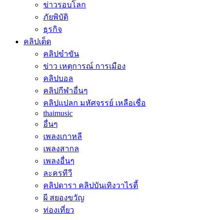
ข่าวรอบโลก
ภัยพิบัติ
ธุรกิจ
คลิปเด็ด
คลิปขำขัน
ข่าว เหตุการณ์ การเมือง
คลิปบอล
คลิปกีฬาอื่นๆ
คลิปแปลก มหัศจรรย์ เหลือเชื่อ
thaimusic
อื่นๆ
เพลงเกาหลี
เพลงสากล
เพลงอื่นๆ
ละครทีวี
คลิปดารา คลิปบันเทิงวาไรตี้
ผี สยองขวัญ
ท่องเที่ยว