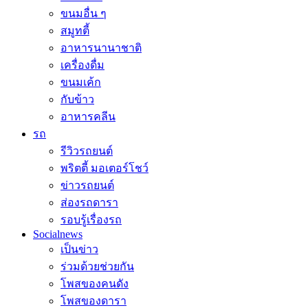
ขนมอื่น ๆ
สมูทตี้
อาหารนานาชาติ
เครื่องดื่ม
ขนมเค้ก
กับข้าว
อาหารคลีน
รถ
รีวิวรถยนต์
พริตตี้ มอเตอร์โชว์
ข่าวรถยนต์
ส่องรถดารา
รอบรู้เรื่องรถ
Socialnews
เป็นข่าว
ร่วมด้วยช่วยกัน
โพสของคนดัง
โพสของดารา