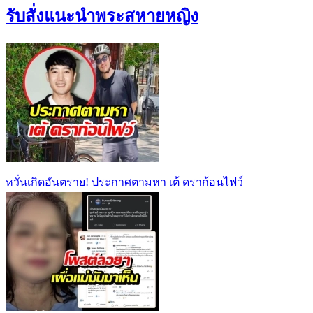
รับสั่งแนะนำพระสหายหญิง
หวั่นเกิดอันตราย! ประกาศตามหา เต้ ดราก้อนไฟว์