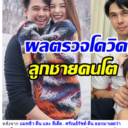
หลังจาก
แมทธิว ดีน และ ลีเดีย - ศรัณย์รัชต์ ดีน ออกมาเผยว่า